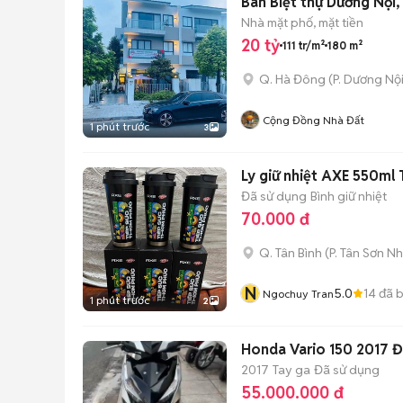
Bán Biệt thự Dương Nội, 
Nhà mặt phố, mặt tiền
20 tỷ
111 tr/m²
180 m²
Q. Hà Đông
(
P. Dương Nộ
Cộng Đồng Nhà Đất
1 phút trước
3
Ly giữ nhiệt AXE 550ml
Đã sử dụng
Bình giữ nhiệt
70.000 đ
Q. Tân Bình
(
P. Tân Sơn Nh
N
5.0
14
đã 
Ngochuy Tran
1 phút trước
2
Honda Vario 150 2017 Đ
2017
Tay ga
Đã sử dụng
55.000.000 đ