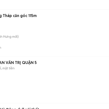
g Tháp căn góc 115m
nh Hưng
mới)
n
AN VĂN TRỊ QUẬN 5
, mặt tiền