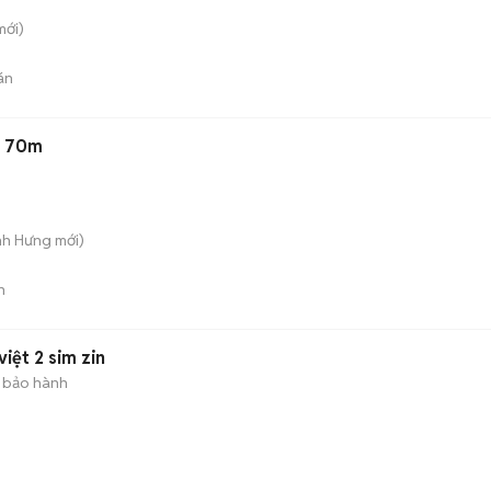
ới)
án
n 70m
nh Hưng
mới)
n
iệt 2 sim zin
 bảo hành