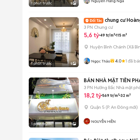
Nguyễn Hằng Nga
1 phút trước
5
chung cư Hoàn
3 PN
Chung cư
5,6 tỷ
49 tr/m²
115 m²
Huyện Bình Chánh
(
Xã Bì
4.0
1
đã bá
Ngọc Thảo
1 phút trước
5
BÁN NHÀ MẶT TIỀN PH
3 PN
Hướng Bắc
Nhà mặt phố
18,2 tỷ
569 tr/m²
32 m²
Quận 5
(
P. An Đông
mới)
NGUYỄN HIỀN
1 phút trước
11