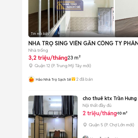
Tin nổi bật
NHA TRỌ SING VIÊN GẦN CÔNG TY PH
Nhà trống
3,2 triệu/tháng
23 m²
Quận 12
(
P. Trung Mỹ Tây
mới)
2
đã bán
Hảo Nhà Trọ Sạch Sẽ
cho thuê ktx Trần Hưng
Nội thất đầy đủ
2 triệu/tháng
10 m²
Quận 5
(
P. Chợ Lớn
mới)