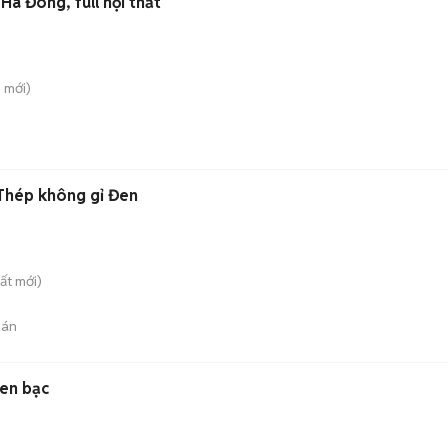
Hà Đông, full nội thất
i
mới)
 Thép không gỉ Đen
ất
mới)
bán
en bạc