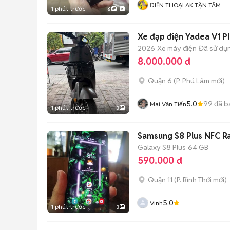
ĐIỆN THOẠI AK TẬN TÂM
1 phút trước
6
TRÁCH NHIỆM
Xe đạp điện Yadea V1 Pl
2026
Xe máy điện
Đã sử dụ
8.000.000 đ
Quận 6
(
P. Phú Lâm
mới)
5.0
99
đã b
Mai Văn Tiến
1 phút trước
3
Samsung S8 Plus NFC R
Galaxy S8 Plus
64 GB
590.000 đ
Quận 11
(
P. Bình Thới
mới)
5.0
Vinh
1 phút trước
3