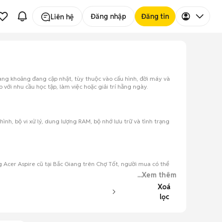
Đăng nhập
Đăng tin
Liên hệ
iang khoảng đang cập nhật, tùy thuộc vào cấu hình, đời máy và
ới nhu cầu học tập, làm việc hoặc giải trí hằng ngày.
ình, bộ vi xử lý, dung lượng RAM, bộ nhớ lưu trữ và tình trạng
g Acer Aspire cũ tại Bắc Giang trên Chợ Tốt, người mua có thể
...Xem thêm
Xoá
lọc