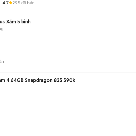
4.7
295
đã bán
us Xám 5 bình
ng
án
am 4.64GB Snapdragon 835 590k