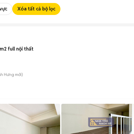
 vực
Xóa tất cả bộ lọc
2 full nội thất
nh Hưng
mới)