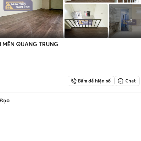
+
2
ÂN MỀN QUANG TRUNG
Bấm để hiện số
Chat
 Đạo