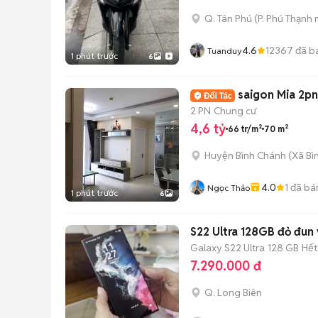
Q. Tân Phú
(
P. Phú Thạnh
m
4.6
12367
đã b
Tuanduy
1 phút trước
6
saigon Mia 2p
2 PN
Chung cư
4,6 tỷ
66 tr/m²
70 m²
Huyện Bình Chánh
(
Xã Bì
4.0
1
đã bá
Ngọc Thảo
1 phút trước
6
S22 Ultra 128GB đỏ đun v
Galaxy S22 Ultra
128 GB
Hết
7.290.000 đ
Q. Long Biên