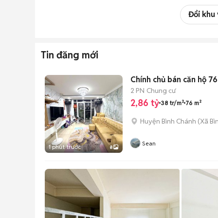
Đổi khu
Tin đăng mới
Chính chủ bán căn hộ 76m
2 PN
Chung cư
2,86 tỷ
38 tr/m²
76 m²
Huyện Bình Chánh
(
Xã Bì
Sean
1 phút trước
8