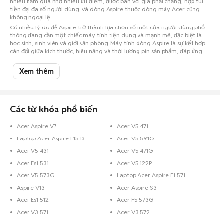
nhiều năm qua nhờ nhiều ưu điểm, được bán với giá phải chăng, hợp túi
tiền đại đa số người dùng. Và dòng Aspire thuộc dòng máy Acer cũng
không ngoại lệ.
Có nhiều lý do để Aspire trở thành lựa chọn số một của người dùng phổ
thông đang cần một chiếc máy tính tiện dụng và mạnh mẽ, đặc biệt là
học sinh, sinh viên và giới văn phòng. Máy tính dòng Aspire là sự kết hợp
cân đối giữa kích thước, hiệu năng và thời lượng pin sản phẩm, đáp ứng
hoàn hảo nhu cầu sử dụng cơ bản.
Các laptop dòng Aspire luôn có hai chữ cái AS trong tên model, với rất
Xem thêm
nhiều kích thước màn hình khác nhau, từ các netbook 10-inch cho tới
những laptop đa phương tiện hàng khủng 18.4-inch. Trong dòng Aspire,
có hai phân nhóm:
Aspire One
là dòng netbook và Aspire Timeline là các
máy tính xách tay mỏng nhẹ với tuổi thọ pin dài. Chữ số đầu tiên đứng
Các từ khóa phổ biến
sau AS đề cập đến kích thước màn hình.
Chợ Tốt – Chợ mua bán laptop trực tuyến hàng đầu Việt
Acer Aspire V7
Acer V5 471
Nam
Laptop Acer Aspire F15 I3
Acer V5 591G
Nếu bạn có ý định mua laptop Acer Aspire cũ hoặc mới tại Bến Tre, hãy
Acer V5 431
Acer V5 471G
đến với Chợ Tốt – Chợ mua bán laptop giá rẻ hàng đầu Việt Nam để
tham khảo giá laptop Acer Aspire và tìm ngay cho mình một chiếc máy
Acer Es1 531
Acer V5 122P
laptop Acer Aspire ưng ý nhất.
Acer V5 573G
Laptop Acer Aspire E1 571
Trường hợp bạn đang sở hữu một chiếc máy laptop Acer Aspire đã qua sử
Aspire V13
Acer Aspire S3
dụng và muốn bán, hãy chụp hình lại và đăng tin rao bán ngay trên Chợ
Tốt.
Chợ Tốt
sẽ kết nối bạn với những người cần nó lại với nhau. Chợ Tốt -
Acer Es1 512
Acer F5 573G
Rao ngay, mua bán liền tay, ngại gì không thử.
Acer V3 571
Acer V3 572
Và để cho mọi giao dịch trên Chợ Tốt được đảm bảo, chúng tôi sẽ hướng