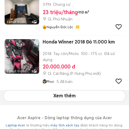
3 PN
Chung cư
23 triệu/tháng
110 m²
Q. Phú Nhuận
1 phút trước
4
Nguyễn Đức Lộc
Honda Winner 2018 Đỏ 11.000 km
2018
Tay côn/Moto
100 - 175 cc
Đã sử
dụng
20.000.000 đ
1 phút trước
5
Q. Cái Răng
(
P. Hưng Phú
mới)
5
đã bán
Phuc
Xem thêm
Acer Aspire - Dòng laptop thông dụng của Acer
Laptop Acer
là thương hiệu
máy tính xách tay
được khách hàng tin dùng