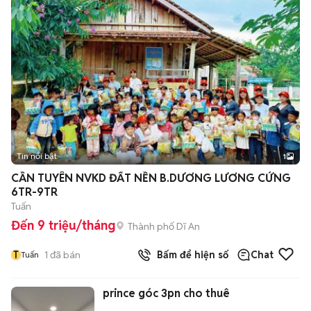
Tin nổi bật
1
CẦN TUYÊN NVKD ĐẤT NỀN B.DƯƠNG LƯƠNG CỨNG
6TR-9TR
Tuấn
Đến 9 triệu/tháng
Thành phố Dĩ An
T
1
đã bán
Bấm để hiện số
Chat
Tuấn
prince góc 3pn cho thuê