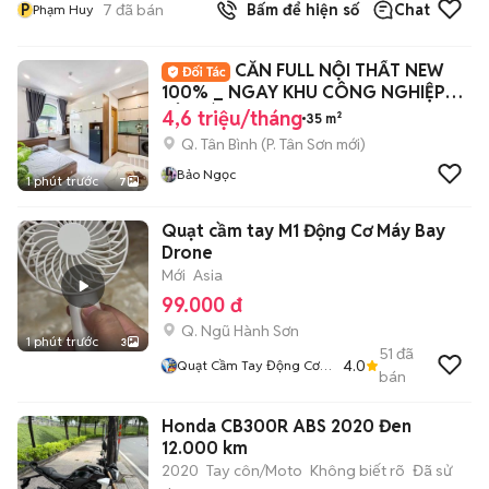
P
7
đã bán
Bấm để hiện số
Chat
Phạm Huy
CĂN FULL NỘI THẤT NEW
100% _ NGAY KHU CÔNG NGHIỆP
TÂN BÌNH
4,6 triệu/tháng
35 m²
Q. Tân Bình
(
P. Tân Sơn
mới)
Bảo Ngọc
1 phút trước
7
Quạt cầm tay M1 Động Cơ Máy Bay
Drone
Mới
Asia
99.000 đ
Q. Ngũ Hành Sơn
1 phút trước
3
51
đã
4.0
Quạt Cầm Tay Động Cơ
bán
Máy Bay
Honda CB300R ABS 2020 Đen
12.000 km
2020
Tay côn/Moto
Không biết rõ
Đã sử