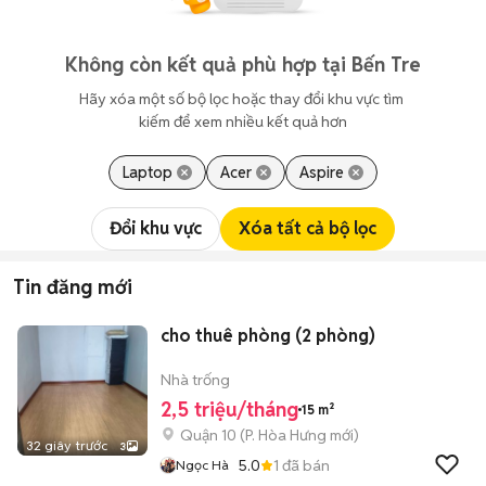
Không còn kết quả phù hợp tại Bến Tre
Hãy xóa một số bộ lọc hoặc thay đổi khu vực tìm 
kiếm để xem nhiều kết quả hơn
Laptop
Acer
Aspire
Đổi khu vực
Xóa tất cả bộ lọc
Tin đăng mới
cho thuê phòng (2 phòng)
Nhà trống
2,5 triệu/tháng
15 m²
Quận 10
(
P. Hòa Hưng
mới)
32 giây trước
3
5.0
1
đã bán
Ngọc Hà