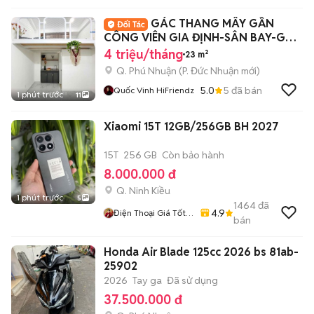
GÁC THANG MÂY GẦN
CÔNG VIÊN GIA ĐỊNH-SÂN BAY-GẦN
IUH-DH GIA ĐỊNH
4 triệu/tháng
23 m²
Q. Phú Nhuận
(
P. Đức Nhuận
mới)
5.0
5
đã bán
Quốc Vinh HiFriendz
1 phút trước
11
Xiaomi 15T 12GB/256GB BH 2027
15T
256 GB
Còn bảo hành
8.000.000 đ
Q. Ninh Kiều
1 phút trước
5
1464
đã
4.9
Điện Thoại Giá Tốt
bán
Uy Tín
Honda Air Blade 125cc 2026 bs 81ab-
25902
2026
Tay ga
Đã sử dụng
37.500.000 đ