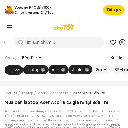
Voucher KFC đến 100k
Tải app
Chỉ có trên app Chợ Tốt
Khu vực:
Bến Tre
Xoá lọc
Laptop
Acer
Aspire
Giá
Bộ vi xử
Lọc
Chợ Tốt
Laptop
Acer
Acer Aspire
Acer Aspire Bến Tre
Mua bán laptop Acer Aspire cũ giá rẻ tại Bến Tre
Acer Aspire cũ hiện đang có 2 tin đăng được rao bán tại Bến Tre trên Chợ
Tốt cập nhật ngày 07/08/2026. Giá laptop Acer Aspire cũ tại Bến Tre
khoảng đang cập nhật, tùy thuộc vào cấu hình, đời máy và tình trạng sử
dụng thực tế. Người mua tại Bến Tre có thể dễ dàng so sánh nhiều phiên