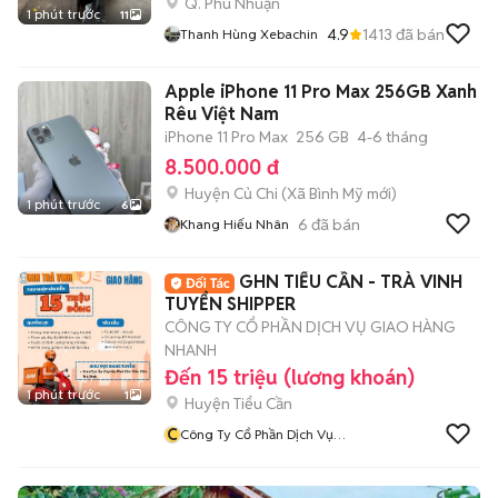
Q. Phú Nhuận
1 phút trước
11
4.9
1413
đã bán
Thanh Hùng Xebachin
Apple iPhone 11 Pro Max 256GB Xanh
Rêu Việt Nam
iPhone 11 Pro Max
256 GB
4-6 tháng
8.500.000 đ
Huyện Củ Chi
(
Xã Bình Mỹ
mới)
1 phút trước
6
6
đã bán
Khang Hiếu Nhân
GHN TIỂU CẦN - TRÀ VINH
TUYỂN SHIPPER
CÔNG TY CỔ PHẦN DỊCH VỤ GIAO HÀNG
NHANH
Đến 15 triệu (lương khoán)
1 phút trước
1
Huyện Tiểu Cần
C
Công Ty Cổ Phần Dịch Vụ
Giao Hàng Nhanh