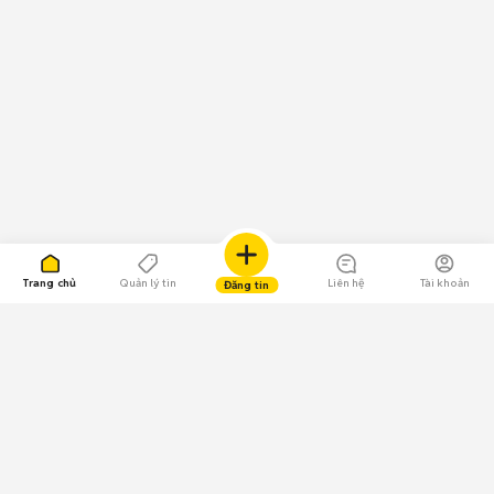
Trang chủ
Quản lý tin
Liên hệ
Tài khoản
Đăng tin
109.000 Bình chọn
Tải ứng dụng Chợ Tốt