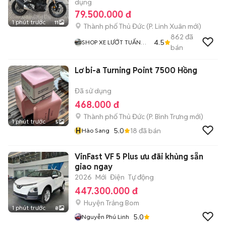
dụng
79.500.000 đ
1 phút trước
11
Thành phố Thủ Đức
(
P. Linh Xuân
mới)
862
đã
4.5
SHOP XE LƯỚT TUẤN
bán
DUY MOTOR LINH XUÂN
THỦ ĐỨC
Lơ bi-a Turning Point 7500 Hồng
Đã sử dụng
468.000 đ
Thành phố Thủ Đức
(
P. Bình Trưng
mới)
1 phút trước
5
H
5.0
18
đã bán
Hào Sang
VinFast VF 5 Plus ưu đãi khủng sẵn
giao ngay
2026
Mới
Điện
Tự động
447.300.000 đ
Huyện Trảng Bom
1 phút trước
8
5.0
Nguyễn Phú Linh