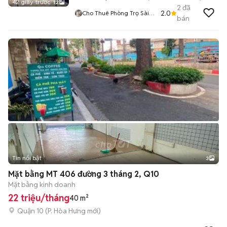
42 giây trước
12
2
đã
2.0
Cho Thuê Phòng Trọ Sài
bán
Gòn
Tin nổi bật
3
Mặt bằng MT 406 đường 3 tháng 2, Q10
Mặt bằng kinh doanh
22 triệu/tháng
40 m²
Quận 10
(
P. Hòa Hưng
mới)