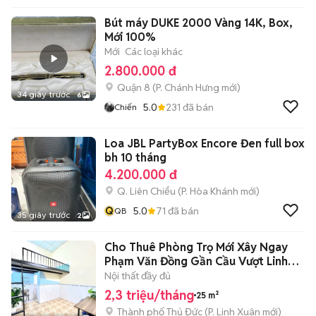
Bút máy DUKE 2000 Vàng 14K, Box,
Mới 100%
Mới
Các loại khác
2.800.000 đ
Quận 8
(
P. Chánh Hưng
mới)
34 giây trước
6
5.0
231
đã bán
Chiến
Loa JBL PartyBox Encore Đen full box
bh 10 tháng
4.200.000 đ
Q. Liên Chiểu
(
P. Hòa Khánh
mới)
Q
5.0
71
đã bán
QB
35 giây trước
2
Cho Thuê Phòng Trọ Mới Xây Ngay
Phạm Văn Đồng Gần Cầu Vượt Linh
Xuân
Nội thất đầy đủ
2,3 triệu/tháng
25 m²
Thành phố Thủ Đức
(
P. Linh Xuân
mới)