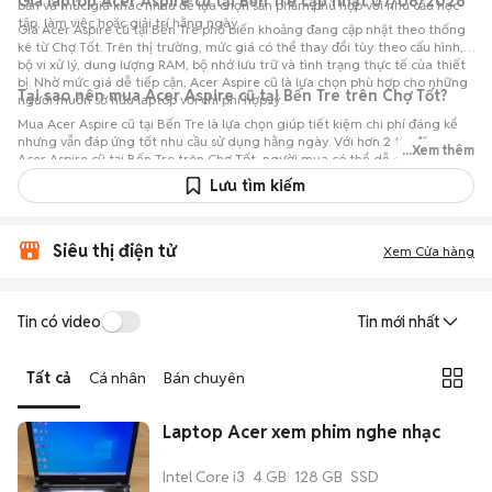
Giá laptop Acer Aspire cũ tại Bến Tre cập nhật 07/08/2026
bản và mức giá khác nhau để lựa chọn sản phẩm phù hợp với nhu cầu học
tập, làm việc hoặc giải trí hằng ngày.
Giá Acer Aspire cũ tại Bến Tre phổ biến khoảng đang cập nhật theo thống
kê từ Chợ Tốt. Trên thị trường, mức giá có thể thay đổi tùy theo cấu hình,
bộ vi xử lý, dung lượng RAM, bộ nhớ lưu trữ và tình trạng thực tế của thiết
bị. Nhờ mức giá dễ tiếp cận, Acer Aspire cũ là lựa chọn phù hợp cho những
Tại sao nên mua Acer Aspire cũ tại Bến Tre trên Chợ Tốt?
người muốn sở hữu laptop với chi phí hợp lý.
Mua Acer Aspire cũ tại Bến Tre là lựa chọn giúp tiết kiệm chi phí đáng kể
nhưng vẫn đáp ứng tốt nhu cầu sử dụng hằng ngày. Với hơn 2 tin đăng
...Xem thêm
Acer Aspire cũ tại Bến Tre trên Chợ Tốt, người mua có thể dễ dàng tham
khảo nhiều mức giá và tình trạng máy khác nhau để lựa chọn sản phẩm
Lưu tìm kiếm
phù hợp với nhu cầu và ngân sách.
Siêu thị điện tử
Xem Cửa hàng
Tin có video
Tin mới nhất
Tất cả
Cá nhân
Bán chuyên
Laptop Acer xem phim nghe nhạc
Intel Core i3
4 GB
128 GB
SSD