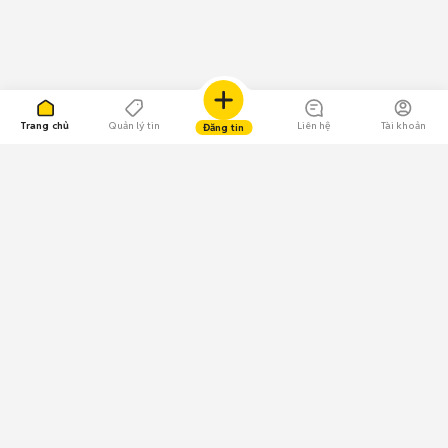
Trang chủ
Quản lý tin
Liên hệ
Tài khoản
Đăng tin
109.000 Bình chọn
Tải ứng dụng Chợ Tốt
Về Chợ Tốt
Quy chế sàn
Chính sách bảo mật
Giải quyết tranh chấp
CÔNG TY TNHH CHỢ TỐT - Người đại diện theo pháp luật:
Nguyễn Trọng Tấn; GPDKKD: 0312120782 do Sở KH & ĐT TP.HCM cấp ngày
11/01/2013;
GPMXH: 185/GP-BTTTT do Bộ Thông tin và Truyền thông
cấp ngày 09/07/2024 - Chịu trách nhiệm