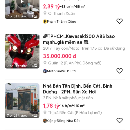
2,39 tỷ
43 tr/m²
55 m²
Q. Thanh Xuân
7 phút trước
8
P
Phạm Thành Công
🌈TPHCM..Kawasaki200 ABS bao
mạnh..giá mềm ae 🥰
2017
Tay côn/Moto
Trên 175 cc
Đã sử dụng
35.000.000 đ
Quận 12
(
P. An Phú Đông
mới)
7 phút trước
4
MotoGiáRẻTPHCM
Nhà Bán Tân Định, Bến Cát, Bình
Dương - 2PN, Sân Xe Hơi
2 PN
Nhà mặt phố, mặt tiền
1,78 tỷ
16 tr/m²
110 m²
Thị xã Bến Cát
(
P. Hòa Lợi
mới)
7 phút trước
4
Cộng Đồng Nhà Đất