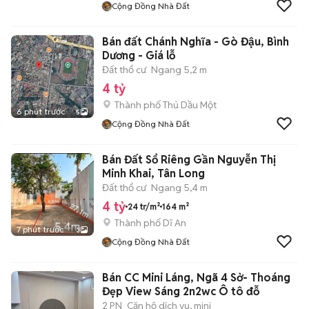
Cộng Đồng Nhà Đất
Bán đất Chánh Nghĩa - Gò Đậu, Bình
Dương - Giá lỗ
Đất thổ cư
Ngang 5,2 m
4 tỷ
Thành phố Thủ Dầu Một
6 phút trước
5
Cộng Đồng Nhà Đất
Bán Đất Sổ Riêng Gần Nguyễn Thị
Minh Khai, Tân Long
Đất thổ cư
Ngang 5,4 m
4 tỷ
24 tr/m²
164 m²
Thành phố Dĩ An
7 phút trước
3
Cộng Đồng Nhà Đất
Bán CC Mini Láng, Ngã 4 Sở- Thoáng
Đẹp View Sáng 2n2wc Ô tô đỗ
2 PN
Căn hộ dịch vụ, mini