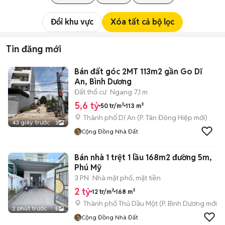
Đổi khu vực
Xóa tất cả bộ lọc
Tin đăng mới
Bán đất góc 2MT 113m2 gần Go Dĩ
An, Bình Dương
Đất thổ cư
Ngang 7,1 m
5,6 tỷ
50 tr/m²
113 m²
Thành phố Dĩ An
(
P. Tân Đông Hiệp
mới)
43 giây trước
3
Cộng Đồng Nhà Đất
Bán nhà 1 trệt 1 lầu 168m2 đường 5m,
Phú Mỹ
3 PN
Nhà mặt phố, mặt tiền
2 tỷ
12 tr/m²
168 m²
Thành phố Thủ Dầu Một
(
P. Bình Dương
mới)
2 phút trước
5
Cộng Đồng Nhà Đất