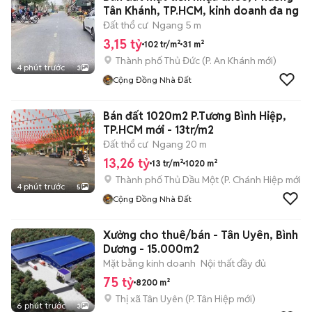
Tân Khánh, TP.HCM, kinh doanh đa ng
Đất thổ cư
Ngang 5 m
3,15 tỷ
102 tr/m²
31 m²
Thành phố Thủ Đức
(
P. An Khánh
mới)
4 phút trước
3
Cộng Đồng Nhà Đất
Bán đất 1020m2 P.Tương Bình Hiệp,
TP.HCM mới - 13tr/m2
Đất thổ cư
Ngang 20 m
13,26 tỷ
13 tr/m²
1020 m²
Thành phố Thủ Dầu Một
(
P. Chánh Hiệp
mới)
4 phút trước
5
Cộng Đồng Nhà Đất
Xưởng cho thuê/bán - Tân Uyên, Bình
Dương - 15.000m2
Mặt bằng kinh doanh
Nội thất đầy đủ
75 tỷ
8200 m²
Thị xã Tân Uyên
(
P. Tân Hiệp
mới)
6 phút trước
3