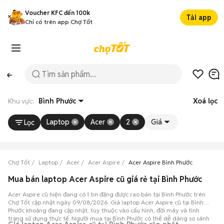
Voucher KFC đến 100k
Tải app
Chỉ có trên app Chợ Tốt
Khu vực:
Bình Phước
Xoá lọc
Laptop
Acer
2
Giá
Lọc
Chợ Tốt
Laptop
Acer
Acer Aspire
Acer Aspire Bình Phước
Mua bán laptop Acer Aspire cũ giá rẻ tại Bình Phước
Acer Aspire cũ hiện đang có 1 tin đăng được rao bán tại Bình Phước trên
Chợ Tốt cập nhật ngày 09/08/2026. Giá laptop Acer Aspire cũ tại Bình
Phước khoảng đang cập nhật, tùy thuộc vào cấu hình, đời máy và tình
trạng sử dụng thực tế. Người mua tại Bình Phước có thể dễ dàng so sánh