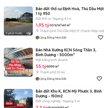
Bán đất thổ cư Định Hoà, Thủ Dầu Một,
1 tỷ 950
Đất thổ cư
Ngang 4,1 m
1,95 tỷ
33 tr/m²
60 m²
Thành phố Thủ Dầu Một
(
P. Chánh Hiệp
mới)
2 phút trước
5
Cộng Đồng Nhà Đất
Bán Nhà Xưởng KCN Sóng Thần 3,
Bình Dương - 5000m²
Mặt bằng kinh doanh
55 tỷ
5000 m²
Thành phố Dĩ An
2 phút trước
2
Cộng Đồng Nhà Đất
Bán đất Khu K, KCN Mỹ Phước 3, Bình
Dương - 150m2
Đất công nghiệp
Ngang 5 m
2,3 tỷ
15 tr/m²
150 m²