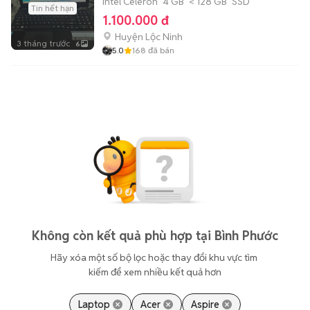
Intel Celeron
4 GB
< 128 GB
SSD
Tin hết hạn
1.100.000 đ
Huyện Lộc Ninh
3 tháng trước
6
5.0
168
đã bán
Không còn kết quả phù hợp tại Bình Phước
Hãy xóa một số bộ lọc hoặc thay đổi khu vực tìm 
kiếm để xem nhiều kết quả hơn
Laptop
Acer
Aspire