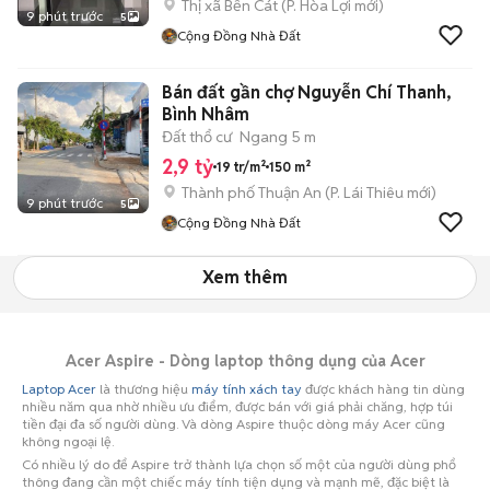
Thị xã Bến Cát
(
P. Hòa Lợi
mới)
9 phút trước
5
Cộng Đồng Nhà Đất
Bán đất gần chợ Nguyễn Chí Thanh,
Bình Nhâm
Đất thổ cư
Ngang 5 m
2,9 tỷ
19 tr/m²
150 m²
Thành phố Thuận An
(
P. Lái Thiêu
mới)
9 phút trước
5
Cộng Đồng Nhà Đất
Xem thêm
Acer Aspire - Dòng laptop thông dụng của Acer
Laptop Acer
là thương hiệu
máy tính xách tay
được khách hàng tin dùng
nhiều năm qua nhờ nhiều ưu điểm, được bán với giá phải chăng, hợp túi
tiền đại đa số người dùng. Và dòng Aspire thuộc dòng máy Acer cũng
không ngoại lệ.
Có nhiều lý do để Aspire trở thành lựa chọn số một của người dùng phổ
thông đang cần một chiếc máy tính tiện dụng và mạnh mẽ, đặc biệt là