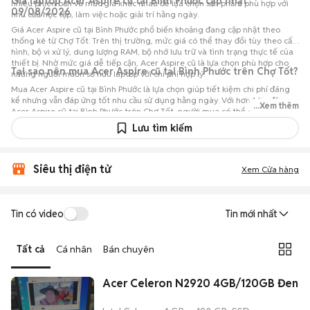
Giá laptop Acer Aspire cũ tại Bình Phước cập nhật
nhiều phiên bản và mức giá khác nhau để lựa chọn sản phẩm phù hợp với
09/08/2026
nhu cầu học tập, làm việc hoặc giải trí hằng ngày.
Giá Acer Aspire cũ tại Bình Phước phổ biến khoảng đang cập nhật theo
thống kê từ Chợ Tốt. Trên thị trường, mức giá có thể thay đổi tùy theo cấu
hình, bộ vi xử lý, dung lượng RAM, bộ nhớ lưu trữ và tình trạng thực tế của
thiết bị. Nhờ mức giá dễ tiếp cận, Acer Aspire cũ là lựa chọn phù hợp cho
Tại sao nên mua Acer Aspire cũ tại Bình Phước trên Chợ Tốt?
những người muốn sở hữu laptop với chi phí hợp lý.
Mua Acer Aspire cũ tại Bình Phước là lựa chọn giúp tiết kiệm chi phí đáng
kể nhưng vẫn đáp ứng tốt nhu cầu sử dụng hằng ngày. Với hơn 1 tin đăng
...Xem thêm
Acer Aspire cũ tại Bình Phước trên Chợ Tốt, người mua có thể dễ dàng
tham khảo nhiều mức giá và tình trạng máy khác nhau để lựa chọn sản
Lưu tìm kiếm
phẩm phù hợp với nhu cầu và ngân sách.
Siêu thị điện tử
Xem Cửa hàng
Tin có video
Tin mới nhất
Tất cả
Cá nhân
Bán chuyên
Acer Celeron N2920 4GB/120GB Đen