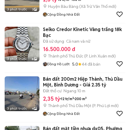
Huyện Bàu Bàng
(
Xã Trừ Văn Thố
mới)
3 phút trước
3
Cộng Đồng Nhà Đất
Seiko Credor Kinetic Vàng trắng 18k
Bạc
Đã sử dụng
Cả nam và nữ
16.500.000 đ
Thành phố Thủ Đức
(
P. Linh Xuân
mới)
3 phút trước
6
5.0
44
đã bán
Đồng Hồ Lướt
Bán đất 200m2 Hiệp Thành, Thủ Dầu
Một, Bình Dương - Giá 2.35 tỷ
Đất thổ cư
Ngang 10 m
2,35 tỷ
12 tr/m²
200 m²
Thành phố Thủ Dầu Một
(
P. Phú Lợi
mới)
3 phút trước
4
Cộng Đồng Nhà Đất
Bán đất mặt tiền nhựa dx05, Phường