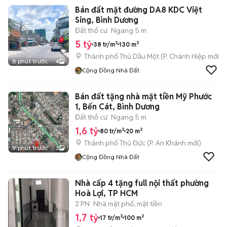
Bán đất mặt đường DA8 KDC Việt
Sing, Bình Dương
Đất thổ cư
Ngang 5 m
5 tỷ
38 tr/m²
130 m²
Thành phố Thủ Dầu Một
(
P. Chánh Hiệp
mới)
8 phút trước
4
Cộng Đồng Nhà Đất
Bán đất tặng nhà mặt tiền Mỹ Phước
1, Bến Cát, Bình Dương
Đất thổ cư
Ngang 5 m
1,6 tỷ
80 tr/m²
20 m²
Thành phố Thủ Đức
(
P. An Khánh
mới)
9 phút trước
3
Cộng Đồng Nhà Đất
Nhà cấp 4 tặng full nội thất phường
Hoà Lợi, TP HCM
2 PN
Nhà mặt phố, mặt tiền
1,7 tỷ
17 tr/m²
100 m²