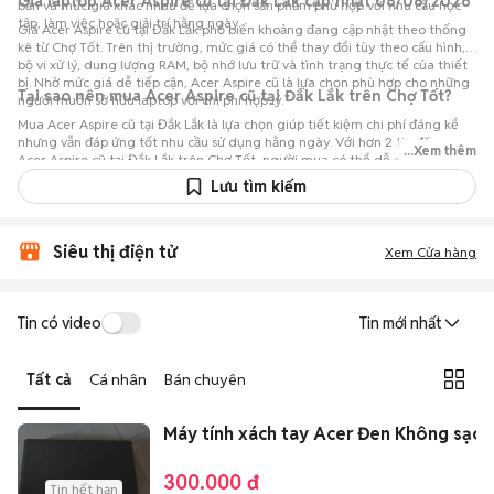
Giá laptop Acer Aspire cũ tại Đắk Lắk cập nhật 08/08/2026
bản và mức giá khác nhau để lựa chọn sản phẩm phù hợp với nhu cầu học
tập, làm việc hoặc giải trí hằng ngày.
Giá Acer Aspire cũ tại Đắk Lắk phổ biến khoảng đang cập nhật theo thống
kê từ Chợ Tốt. Trên thị trường, mức giá có thể thay đổi tùy theo cấu hình,
bộ vi xử lý, dung lượng RAM, bộ nhớ lưu trữ và tình trạng thực tế của thiết
bị. Nhờ mức giá dễ tiếp cận, Acer Aspire cũ là lựa chọn phù hợp cho những
Tại sao nên mua Acer Aspire cũ tại Đắk Lắk trên Chợ Tốt?
người muốn sở hữu laptop với chi phí hợp lý.
Mua Acer Aspire cũ tại Đắk Lắk là lựa chọn giúp tiết kiệm chi phí đáng kể
nhưng vẫn đáp ứng tốt nhu cầu sử dụng hằng ngày. Với hơn 2 tin đăng
...Xem thêm
Acer Aspire cũ tại Đắk Lắk trên Chợ Tốt, người mua có thể dễ dàng tham
khảo nhiều mức giá và tình trạng máy khác nhau để lựa chọn sản phẩm
Lưu tìm kiếm
phù hợp với nhu cầu và ngân sách.
Siêu thị điện tử
Xem Cửa hàng
Tin có video
Tin mới nhất
Tất cả
Cá nhân
Bán chuyên
Máy tính xách tay Acer Đen Không sạc
300.000 đ
Tin hết hạn