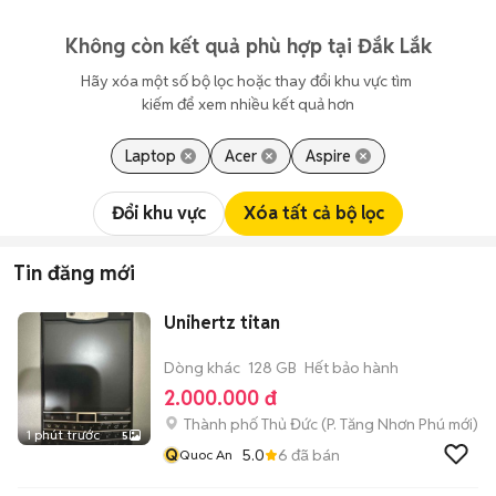
Không còn kết quả phù hợp tại Đắk Lắk
Hãy xóa một số bộ lọc hoặc thay đổi khu vực tìm 
kiếm để xem nhiều kết quả hơn
Laptop
Acer
Aspire
Đổi khu vực
Xóa tất cả bộ lọc
Tin đăng mới
Unihertz titan
Dòng khác
128 GB
Hết bảo hành
2.000.000 đ
Thành phố Thủ Đức
(
P. Tăng Nhơn Phú
mới)
1 phút trước
5
Q
5.0
6
đã bán
Quoc An