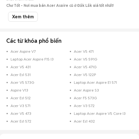
Chợ Tốt - Nơi mua bán Acer Aspire cũ ở Đắk Lắk giá tốt nhất!
Xem thêm
Các từ khóa phổ biến
Acer Aspire V7
Acer V5 471
Laptop Acer Aspire F15 I3
Acer V5 591G
Acer V5 431
Acer V5 471G
Acer Es1 531
Acer V5 122P
Acer V5 573G
Laptop Acer Aspire E1 571
Aspire V13
Acer Aspire S3
Acer Es1 512
Acer F5 573G
Acer V3 571
Acer V3 572
Acer V5 473
Laptop Acer Aspire V5 Core I3
Acer Es1 572
Acer Es1 432