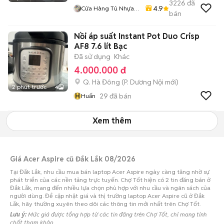
3226
đã
4.9
Cửa Hàng Tủ Nhựa
bán
Đài Loan Hoàng
Quân
Nồi áp suất Instant Pot Duo Crisp
AF8 7.6 lít Bạc
Đã sử dụng
Khác
4.000.000 đ
Q. Hà Đông
(
P. Dương Nội
mới)
2 phút trước
4
H
29
đã bán
Huấn
Xem thêm
Giá Acer Aspire cũ Đắk Lắk 08/2026
Tại Đắk Lắk, nhu cầu mua bán laptop Acer Aspire ngày càng tăng nhờ sự
phát triển của các nền tảng trực tuyến. Chợ Tốt hiện có 2 tin đăng bán ở
Đắk Lắk, mang đến nhiều lựa chọn phù hợp với nhu cầu và ngân sách của
người dùng. Để cập nhật giá và thị trường laptop Acer Aspire cũ ở Đắk
Lắk, hãy thường xuyên theo dõi các thông tin mới nhất trên Chợ Tốt.
Lưu ý:
Mức giá được tổng hợp từ các tin đăng trên Chợ Tốt, chỉ mang tính
chất tham khảo.