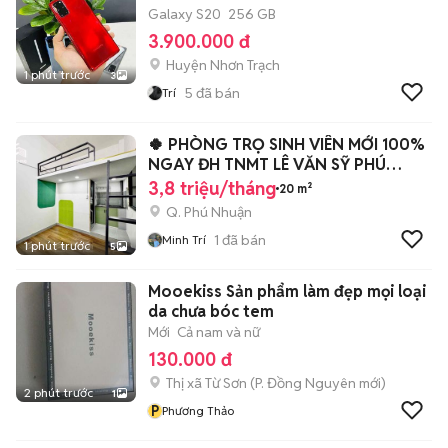
Galaxy S20
256 GB
3.900.000 đ
Huyện Nhơn Trạch
1 phút trước
3
5
đã bán
Trí
🍀 PHÒNG TRỌ SINH VIÊN MỚI 100%
NGAY ĐH TNMT LÊ VĂN SỸ PHÚ
NHUẬN
3,8 triệu/tháng
20 m²
Q. Phú Nhuận
1
đã bán
Minh Trí
1 phút trước
5
Mooekiss Sản phẩm làm đẹp mọi loại
da chưa bóc tem
Mới
Cả nam và nữ
130.000 đ
Thị xã Từ Sơn
(
P. Đồng Nguyên
mới)
2 phút trước
1
P
Phương Thảo