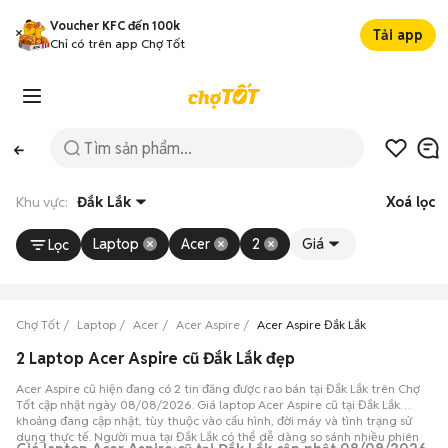
Voucher KFC đến 100k
Tải app
Chỉ có trên app Chợ Tốt
Khu vực:
Đắk Lắk
Xoá lọc
Laptop
Acer
2
Giá
Lọc
Chợ Tốt
Laptop
Acer
Acer Aspire
Acer Aspire Đắk Lắk
2 Laptop Acer Aspire cũ Đắk Lắk đẹp
Acer Aspire cũ hiện đang có 2 tin đăng được rao bán tại Đắk Lắk trên Chợ
Tốt cập nhật ngày 08/08/2026. Giá laptop Acer Aspire cũ tại Đắk Lắk
khoảng đang cập nhật, tùy thuộc vào cấu hình, đời máy và tình trạng sử
dụng thực tế. Người mua tại Đắk Lắk có thể dễ dàng so sánh nhiều phiên