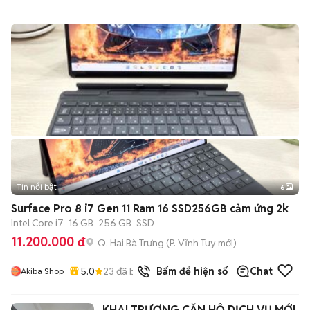
Tin nổi bật
6
+
2
Surface Pro 8 i7 Gen 11 Ram 16 SSD256GB cảm ứng 2k
Intel Core i7
16 GB
256 GB
SSD
11.200.000 đ
Q. Hai Bà Trưng
(
P. Vĩnh Tuy
mới)
5.0
23
đã bán
Bấm để hiện số
Chat
Akiba Shop
KHAI TRƯƠNG CĂN HỘ DỊCH VỤ MỚI