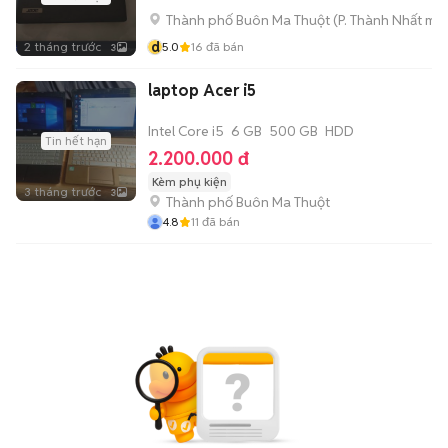
Thành phố Buôn Ma Thuột
(
P. Thành Nhất
mới
d
2 tháng trước
5.0
16
đã bán
3
laptop Acer i5
Intel Core i5
6 GB
500 GB
HDD
Tin hết hạn
2.200.000 đ
Kèm phụ kiện
3 tháng trước
3
Thành phố Buôn Ma Thuột
4.8
11
đã bán