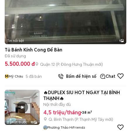
Tin nổi bật
1
Tủ Bánh Kính Cong Để Bàn
Đã sử dụng
5.500.000 đ
Quận 12
(
P. Đông Hưng Thuận
mới)
M
5
đã bán
Bấm để hiện số
Chat
Mỹ Châu
🔥DUPLEX SIU HOT NGAY TẠI BÌNH
THẠNH🔥
Nội thất đầy đủ
4,5 triệu/tháng
38 m²
Q. Bình Thạnh
(
P. Thạnh Mỹ Tây
mới)
2 phút trước
10
Phương Thảo HiFriendz