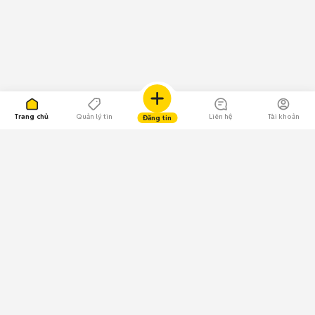
Trang chủ
Quản lý tin
Liên hệ
Tài khoản
Đăng tin
109.000 Bình chọn
Tải ứng dụng Chợ Tốt
Về Chợ Tốt
Quy chế sàn
Chính sách bảo mật
Giải quyết tranh chấp
CÔNG TY TNHH CHỢ TỐT - Người đại diện theo pháp luật:
Nguyễn Trọng Tấn; GPDKKD: 0312120782 do Sở KH & ĐT TP.HCM cấp ngày
11/01/2013;