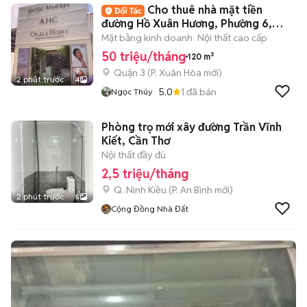
Cho thuê nhà mặt tiền
đường Hồ Xuân Hương, Phường 6,
Quận 3
Mặt bằng kinh doanh
Nội thất cao cấp
50 triệu/tháng
120 m²
Quận 3
(
P. Xuân Hòa
mới)
2 phút trước
4
5.0
1
đã bán
Ngọc Thúy
Phòng trọ mới xây đường Trần Vĩnh
Kiết, Cần Thơ
Nội thất đầy đủ
2,5 triệu/tháng
Q. Ninh Kiều
(
P. An Bình
mới)
2 phút trước
5
Cộng Đồng Nhà Đất