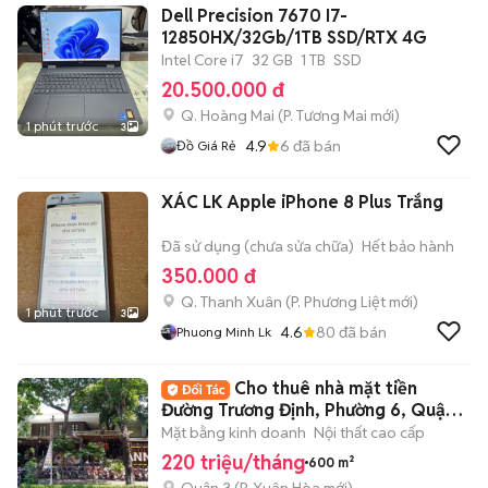
Dell Precision 7670 I7-
12850HX/32Gb/1TB SSD/RTX 4G
Intel Core i7
32 GB
1 TB
SSD
20.500.000 đ
Q. Hoàng Mai
(
P. Tương Mai
mới)
1 phút trước
3
4.9
6
đã bán
Đồ Giá Rẻ
XÁC LK Apple iPhone 8 Plus Trắng
Đã sử dụng (chưa sửa chữa)
Hết bảo hành
350.000 đ
Q. Thanh Xuân
(
P. Phương Liệt
mới)
1 phút trước
3
4.6
80
đã bán
Phuong Minh Lk
Cho thuê nhà mặt tiền
Đường Trương Định, Phường 6, Quận
3. DT: 30x20m
Mặt bằng kinh doanh
Nội thất cao cấp
220 triệu/tháng
600 m²