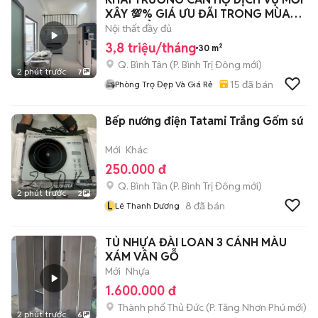
XÂY 💯% GIÁ ƯU ĐÃI TRONG MÙA
CAO ĐIỂM
Nội thất đầy đủ
3,8 triệu/tháng
30 m²
Q. Bình Tân
(
P. Bình Trị Đông
mới)
2 phút trước
7
15
đã bán
Phòng Trọ Đẹp Và Giá Rẻ
Bếp nướng điện Tatami Trắng Gốm sứ
Mới
Khác
250.000 đ
Q. Bình Tân
(
P. Bình Trị Đông
mới)
2 phút trước
2
L
8
đã bán
Lê Thanh Dương
TỦ NHỰA ĐÀI LOAN 3 CÁNH MÀU
XÁM VÂN GỖ
Mới
Nhựa
1.600.000 đ
Thành phố Thủ Đức
(
P. Tăng Nhơn Phú
mới)
2 phút trước
6