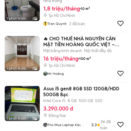
Nhà trống
1,8 triệu/tháng
10 m²
Tp Hồ Chí Minh
1 phút trước
3
T
2
đã bán
Tran Quynh
🔥 CHO THUÊ NHÀ NGUYÊN CĂN
MẶT TIỀN HOÀNG QUỐC VIỆT –
QUẬN 7
Mặt bằng kinh doanh
Nội thất đầy đủ
16 triệu/tháng
100 m²
Tp Hồ Chí Minh
1 phút trước
3
Mr Hoàng
Asus i5 gen8 8GB SSD 120GB/HDD
500GB Bạc
Intel Core i5
8 GB
500 GB
SSD
3.290.000 đ
Đồng Nai
1 phút trước
3
36
đã
3.3
Thu Mua Laptop Xác
bán
Laptop Pc Toàn Quốc