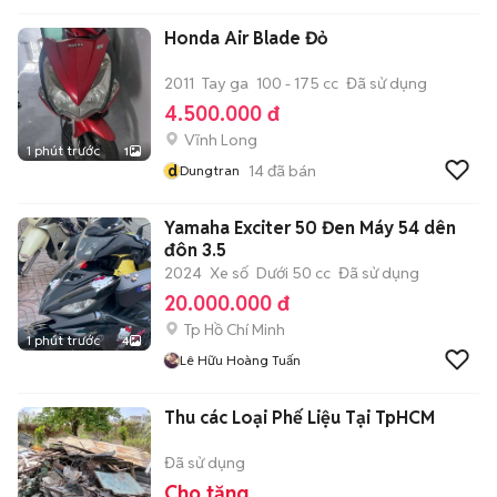
Honda Air Blade Đỏ
2011
Tay ga
100 - 175 cc
Đã sử dụng
4.500.000 đ
Vĩnh Long
1 phút trước
1
d
14
đã bán
Dungtran
Yamaha Exciter 50 Đen Máy 54 dên
đôn 3.5
2024
Xe số
Dưới 50 cc
Đã sử dụng
20.000.000 đ
Tp Hồ Chí Minh
1 phút trước
4
Lê Hữu Hoàng Tuấn
Thu các Loại Phế Liệu Tại TpHCM
Đã sử dụng
Cho tặng