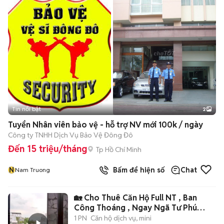
Tin nổi bật
2
Tuyển Nhân viên bảo vệ - hỗ trợ NV mới 100k / ngày
Công ty TNHH Dịch Vụ Bảo Vệ Đông Đô
Đến 15 triệu/tháng
Tp Hồ Chí Minh
N
Bấm để hiện số
Chat
Nam Truong
🏡 Cho Thuê Căn Hộ Full NT , Ban
Công Thoáng , Ngay Ngã Tư Phú
Nhuận 🌹
1 PN
Căn hộ dịch vụ, mini