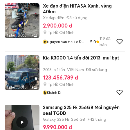
Xe đạp điện HITASA Xanh, vàng
40km
Xe đạp điện
Đã sử dụng
2.900.000 đ
Tp Hồ Chí Minh
1 phút trước
4
119
đã
n
5.0
Nguyen Van Hai Lê Đuc
bán
Thọ Go Vap Chuyên
Cung Cấp Đồ Điện Gia
Kia K3000 1.4 tấn đời 2013. mui bạt
Dụng Giá Re
2013
< 1 tấn
Việt Nam
Đã sử dụng
123.456.789 đ
Tp Hồ Chí Minh
1 phút trước
9
k
Khánh Di
Samsung S25 FE 256GB Mới nguyên
seal TGDD
Galaxy S25 FE
256 GB
7-12 tháng
9.990.000 đ