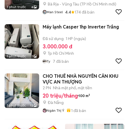
Bà Rịa - Vũng Tàu
(
TP Hồ Chí Minh
mới)
1 phút trước
6
4.4
174
đã bán
Man Steel
Máy lạnh Casper 1hp Inverter Trắng
Đã sử dụng
1 HP (ngựa)
3.000.000 đ
Tp Hồ Chí Minh
1 phút trước
1
7
đã bán
Ty
CHO THUÊ NHÀ NGUYÊN CĂN KHU
VỰC AN THƯỢNG
2 PN
Nhà mặt phố, mặt tiền
20 triệu/tháng
100 m²
Đà Nẵng
1 phút trước
12
1
đã bán
Ngân Thị Ý