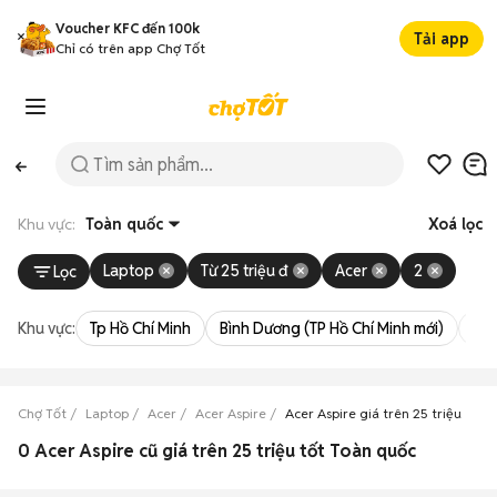
Voucher KFC đến 100k
Tải app
Chỉ có trên app Chợ Tốt
Khu vực:
Toàn quốc
Xoá lọc
Laptop
Từ 25 triệu đ
Acer
2
Lọc
Khu vực:
Tp Hồ Chí Minh
Bình Dương (TP Hồ Chí Minh mới)
Bà 
Chợ Tốt
Laptop
Acer
Acer Aspire
Acer Aspire giá trên 25 triệu
0 Acer Aspire cũ giá trên 25 triệu tốt Toàn quốc