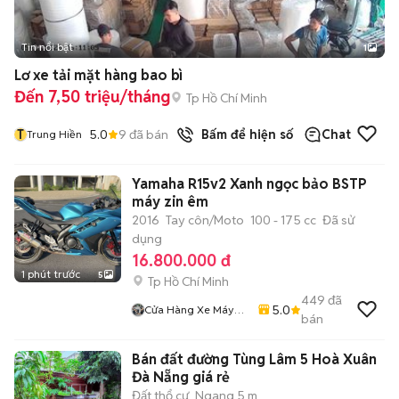
Tin nổi bật
1
Lơ xe tải mặt hàng bao bì
Đến 7,50 triệu/tháng
Tp Hồ Chí Minh
T
5.0
9
đã bán
Bấm để hiện số
Chat
Trung Hiền
Yamaha R15v2 Xanh ngọc bảo BSTP
máy zin êm
2016
Tay côn/Moto
100 - 175 cc
Đã sử
dụng
16.800.000 đ
1 phút trước
5
Tp Hồ Chí Minh
449
đã
5.0
Cửa Hàng Xe Máy
bán
Gia Kiệt
Bán đất đường Tùng Lâm 5 Hoà Xuân
Đà Nẵng giá rẻ
Đất thổ cư
Ngang 5 m