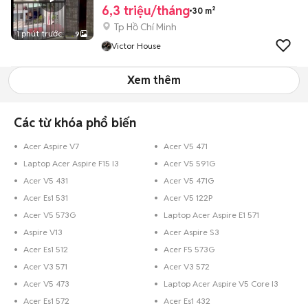
6,3 triệu/tháng
30 m²
Tp Hồ Chí Minh
1 phút trước
9
Victor House
Xem thêm
Các từ khóa phổ biến
Acer Aspire V7
Acer V5 471
Laptop Acer Aspire F15 I3
Acer V5 591G
Acer V5 431
Acer V5 471G
Acer Es1 531
Acer V5 122P
Acer V5 573G
Laptop Acer Aspire E1 571
Aspire V13
Acer Aspire S3
Acer Es1 512
Acer F5 573G
Acer V3 571
Acer V3 572
Acer V5 473
Laptop Acer Aspire V5 Core I3
Acer Es1 572
Acer Es1 432