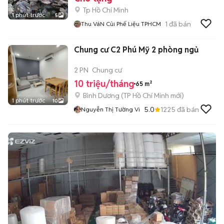
Tp Hồ Chí Minh
1 phút trước
5
1
đã bán
Thu VáN Củi Phế Liệu TPHCM
Chung cư C2 Phú Mỹ 2 phòng ngủ
2 PN
Chung cư
10 triệu/tháng
65 m²
Bình Dương
(
TP Hồ Chí Minh
mới)
1 phút trước
10
5.0
1225
đã bán
Nguyễn Thị Tường Vi