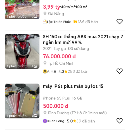
3,99 tỷ
40 tr/m²
100 m²
Đà Nẵng
1 phút trước
3
186
đã bán
Lộc Thiên Phúc
SH 150cc thắng ABS mua 2021 chạy 7
ngàn km mới 99%
2021
Tay ga
Đã sử dụng
76.000.000 đ
Tp Hồ Chí Minh
1 phút trước
6
A
4.3
253
đã bán
A. Hải
máy IP6s plus màn bự ios 15
iPhone 6S Plus
16 GB
500.000 đ
Bình Dương
(
TP Hồ Chí Minh
mới)
1 phút trước
3
5.0
39
đã bán
Xuân Long