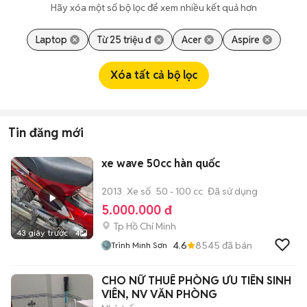
Hãy xóa một số bộ lọc để xem nhiều kết quả hơn
Laptop
Từ 25 triệu đ
Acer
Aspire
Xóa tất cả bộ lọc
Tin đăng mới
xe wave 50cc hàn quốc
2013
Xe số
50 - 100 cc
Đã sử dụng
5.000.000 đ
Tp Hồ Chí Minh
43 giây trước
4
4.6
8545
đã bán
Trình Minh Sơn
CHO NỮ THUÊ PHÒNG ƯU TIÊN SINH
VIÊN, NV VĂN PHÒNG