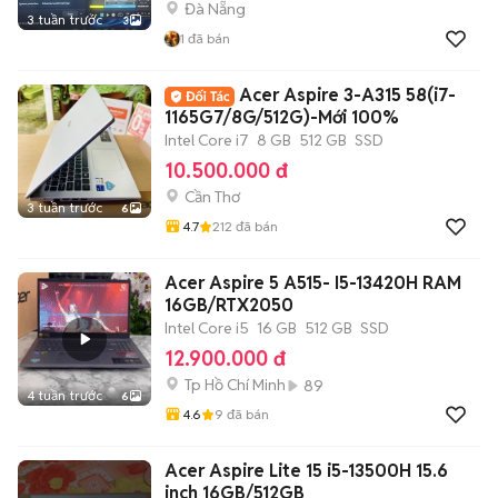
Đà Nẵng
3 tuần trước
3
1
đã bán
Acer Aspire 3-A315 58(i7-
1165G7/8G/512G)-Mới 100%
Intel Core i7
8 GB
512 GB
SSD
10.500.000 đ
Cần Thơ
3 tuần trước
6
4.7
212
đã bán
Acer Aspire 5 A515- I5-13420H RAM
16GB/RTX2050
Intel Core i5
16 GB
512 GB
SSD
12.900.000 đ
Tp Hồ Chí Minh
89
4 tuần trước
6
4.6
9
đã bán
Acer Aspire Lite 15 i5-13500H 15.6
inch 16GB/512GB