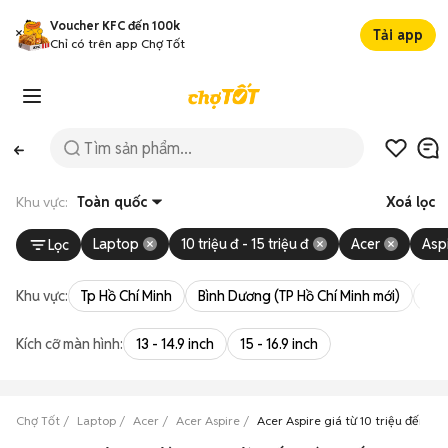
Voucher KFC đến 100k
Tải app
Chỉ có trên app Chợ Tốt
Khu vực:
Toàn quốc
Xoá lọc
Laptop
10 triệu đ - 15 triệu đ
Acer
Asp
Lọc
Khu vực:
Tp Hồ Chí Minh
Bình Dương (TP Hồ Chí Minh mới)
Bà 
Kích cỡ màn hình:
13 - 14.9 inch
15 - 16.9 inch
Chợ Tốt
Laptop
Acer
Acer Aspire
Acer Aspire giá từ 10 triệu đến 15 