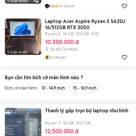
2 tuần trước
4
5.0
161
đã bán
Laptop Acer Aspire Ryzen 5 5625U
16/512GB RTX 3050
Ryzen 5
16 GB
512 GB
SSD
10.300.000 đ
Tp Hồ Chí Minh
2 tuần trước
6
K
89
đã bán
Bạn cần tìm
kích cỡ màn hình
nào ?
Kích cỡ màn hình:
13 - 14.9 inch
15 - 16.9 inch
Thanh lý gấp trọn bộ laptop như hình
Ryzen 7
16 GB
500 GB
12.500.000 đ