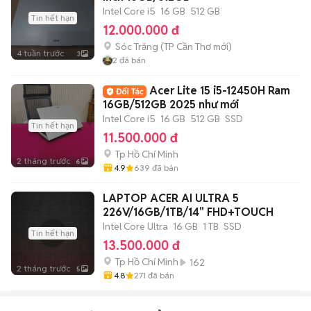
Intel Core i5
16 GB
512 GB
Tin hết hạn
12.000.000 đ
Sóc Trăng
(
TP Cần Thơ
mới)
4 tuần trước
3
2
đã bán
Acer Lite 15 i5-12450H Ram
16GB/512GB 2025 như mới
Intel Core i5
16 GB
512 GB
SSD
Tin hết hạn
11.500.000 đ
Tp Hồ Chí Minh
2 tháng trước
6
4.9
639
đã bán
LAPTOP ACER AI ULTRA 5
226V/16GB/1TB/14" FHD+TOUCH
Intel Core Ultra
16 GB
1 TB
SSD
Tin hết hạn
13.500.000 đ
Tp Hồ Chí Minh
162
2 tháng trước
5
4.8
271
đã bán