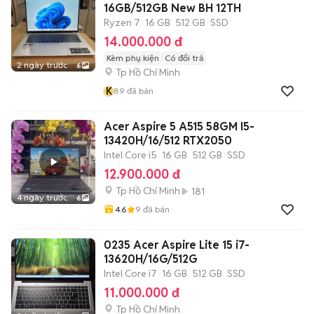
16GB/512GB New BH 12TH
Ryzen 7
16 GB
512 GB
SSD
14.000.000 đ
Kèm phụ kiện
Có đổi trả
2 ngày trước
6
Tp Hồ Chí Minh
K
89
đã bán
Acer Aspire 5 A515 58GM I5-
13420H/16/512 RTX2050
Intel Core i5
16 GB
512 GB
SSD
12.900.000 đ
Tp Hồ Chí Minh
181
4 ngày trước
6
4.6
9
đã bán
0235 Acer Aspire Lite 15 i7-
13620H/16G/512G
Intel Core i7
16 GB
512 GB
SSD
11.000.000 đ
Tp Hồ Chí Minh