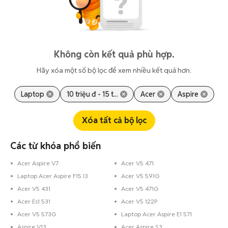
Không còn kết quả phù hợp.
Hãy xóa một số bộ lọc để xem nhiều kết quả hơn.
Laptop
10 triệu đ - 15 t...
Acer
Aspire
Xóa tất cả bộ lọc
Các từ khóa phổ biến
Acer Aspire V7
Acer V5 471
Laptop Acer Aspire F15 I3
Acer V5 591G
Acer V5 431
Acer V5 471G
Acer Es1 531
Acer V5 122P
Acer V5 573G
Laptop Acer Aspire E1 571
Aspire V13
Acer Aspire S3