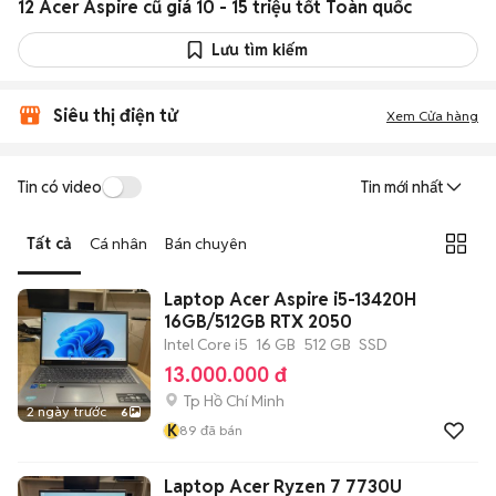
12 Acer Aspire cũ giá 10 - 15 triệu tốt Toàn quốc
Lưu tìm kiếm
Siêu thị điện tử
Xem Cửa hàng
Tin có video
Tin mới nhất
Tất cả
Cá nhân
Bán chuyên
Laptop Acer Aspire i5-13420H
16GB/512GB RTX 2050
Intel Core i5
16 GB
512 GB
SSD
13.000.000 đ
Tp Hồ Chí Minh
2 ngày trước
6
K
89
đã bán
Laptop Acer Ryzen 7 7730U