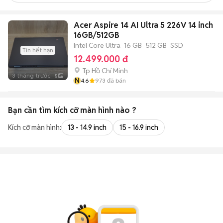
Acer Aspire 14 AI Ultra 5 226V 14 inch
16GB/512GB
Intel Core Ultra
16 GB
512 GB
SSD
Tin hết hạn
12.499.000 đ
Tp Hồ Chí Minh
3 tháng trước
5
N
4.6
973
đã bán
Bạn cần tìm
kích cỡ màn hình
nào ?
Kích cỡ màn hình:
13 - 14.9 inch
15 - 16.9 inch