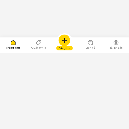
Trang chủ
Quản lý tin
Liên hệ
Tài khoản
Đăng tin
109.000 Bình chọn
Tải ứng dụng Chợ Tốt