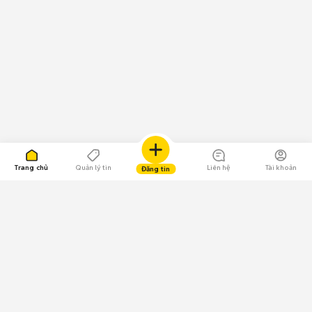
Trang chủ
Quản lý tin
Liên hệ
Tài khoản
Đăng tin
109.000 Bình chọn
Tải ứng dụng Chợ Tốt