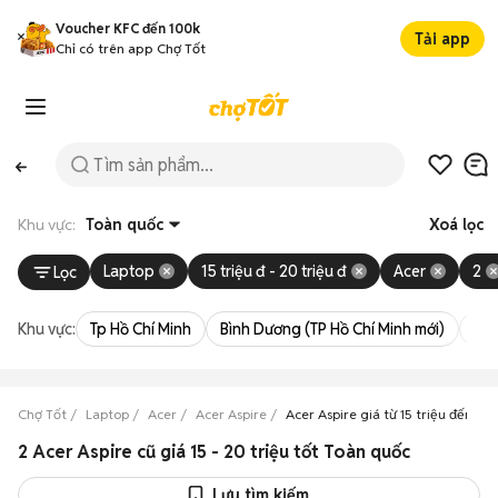
Voucher KFC đến 100k
Tải app
Chỉ có trên app Chợ Tốt
Khu vực:
Toàn quốc
Xoá lọc
Laptop
15 triệu đ - 20 triệu đ
Acer
2
Lọc
Khu vực:
Tp Hồ Chí Minh
Bình Dương (TP Hồ Chí Minh mới)
Bà 
Chợ Tốt
Laptop
Acer
Acer Aspire
Acer Aspire giá từ 15 triệu đến 20 
2 Acer Aspire cũ giá 15 - 20 triệu tốt Toàn quốc
Lưu tìm kiếm