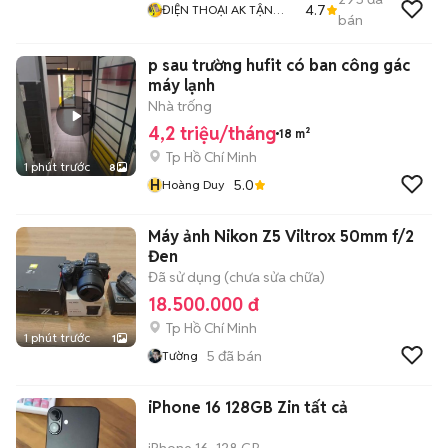
4.7
ĐIỆN THOẠI AK TẬN
bán
TÂM TRÁCH NHIỆM
p sau trường hufit có ban công gác
máy lạnh
Nhà trống
4,2 triệu/tháng
18 m²
Tp Hồ Chí Minh
1 phút trước
8
H
5.0
Hoàng Duy
Máy ảnh Nikon Z5 Viltrox 50mm f/2
Đen
Đã sử dụng (chưa sửa chữa)
18.500.000 đ
Tp Hồ Chí Minh
1 phút trước
1
5
đã bán
Tường
iPhone 16 128GB Zin tất cả