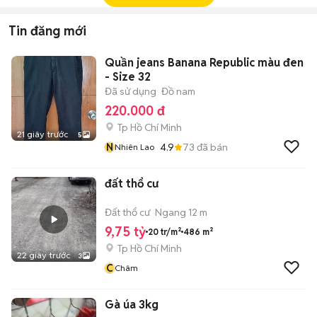
Tin đăng mới
Quần jeans Banana Republic màu đen
- Size 32
Đã sử dụng
Đồ nam
220.000 đ
Tp Hồ Chí Minh
21 giây trước
5
N
4.9
73
đã bán
Nhiên Lao
đất thổ cư
Đất thổ cư
Ngang 12 m
9,75 tỷ
20 tr/m²
486 m²
Tp Hồ Chí Minh
22 giây trước
3
C
Châm
Gà úa 3kg