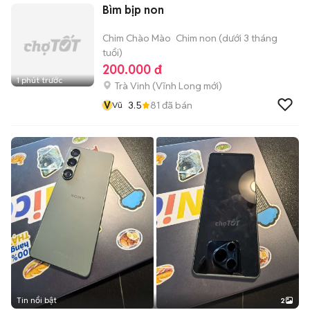
Bìm bịp non
Chim Chào Mào
Chim non (dưới 3 tháng
tuổi)
200.000 đ
1 phút trước
Trà Vinh
(
Vĩnh Long
mới)
V
3.5
81
đã bán
Vũ
Tin nổi bật
2