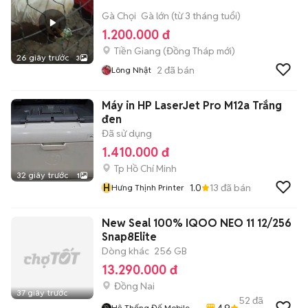
Gà Chọi
Gà lớn (từ 3 tháng tuổi)
1.200.000 đ
Tiền Giang
(
Đồng Tháp
mới)
26 giây trước
3
2
đã bán
Lông Nhật
Máy in HP LaserJet Pro M12a Trắng
đen
Đã sử dụng
1.410.000 đ
Tp Hồ Chí Minh
32 giây trước
1
H
1.0
13
đã bán
Hưng Thịnh Printer
New Seal 100% IQOO NEO 11 12/256
Snap8Elite
Dòng khác
256 GB
13.290.000 đ
Đồng Nai
37 giây trước
52
đã
4.9
Hệ Thống Đế Mobile -