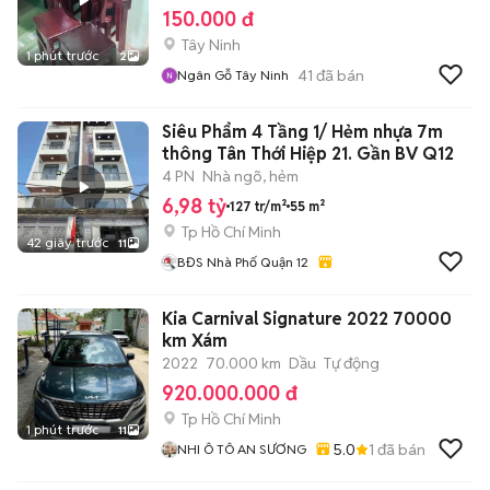
150.000 đ
Tây Ninh
1 phút trước
2
41
đã bán
Ngân Gỗ Tây Ninh
Siêu Phẩm 4 Tầng 1/ Hẻm nhựa 7m
thông Tân Thới Hiệp 21. Gần BV Q12
4 PN
Nhà ngõ, hẻm
6,98 tỷ
127 tr/m²
55 m²
Tp Hồ Chí Minh
42 giây trước
11
BĐS Nhà Phố Quận 12
Kia Carnival Signature 2022 70000
km Xám
2022
70.000 km
Dầu
Tự động
920.000.000 đ
Tp Hồ Chí Minh
1 phút trước
11
5.0
1
đã bán
NHI Ô TÔ AN SƯƠNG