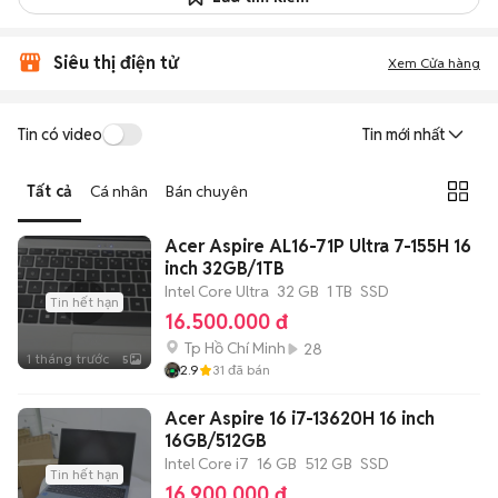
Siêu thị điện tử
Xem Cửa hàng
Tin có video
Tin mới nhất
Tất cả
Cá nhân
Bán chuyên
Acer Aspire AL16-71P Ultra 7-155H 16
inch 32GB/1TB
Intel Core Ultra
32 GB
1 TB
SSD
Tin hết hạn
16.500.000 đ
Tp Hồ Chí Minh
28
1 tháng trước
5
2.9
31
đã bán
Acer Aspire 16 i7-13620H 16 inch
16GB/512GB
Intel Core i7
16 GB
512 GB
SSD
Tin hết hạn
16.900.000 đ