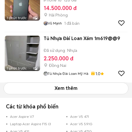
iPhone 16
128 GB
14.500.000 đ
Hải Phòng
1 phút trước
3
1
đã bán
Vũ Mạnh
Tủ Nhựa Đài Loan Xám 1m619@@9
Đã sử dụng
Nhựa
2.250.000 đ
Đồng Nai
1 phút trước
1
1.0
Tủ Nhựa Đài Loan Mỹ Hà
Xem thêm
Các từ khóa phổ biến
Acer Aspire V7
Acer V5 471
Laptop Acer Aspire F15 I3
Acer V5 591G
Acer V5 431
Acer V5 471G