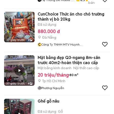
bán
Demobile.vn
CunChoice Thức ăn cho chó trưởng
thành vị bò 20kg
Đã sử dụng
880.000 đ
Đà Nẵng
37 giây trước
2
C
Công Ty TNHH MTV Huynh
Đệ Phát
Mặt bằng đẹp Q3-ngang 8m-sân
trước 40m2-hoàn thiện cao cấp
Mặt bằng kinh doanh
Nội thất cao cấp
20 triệu/tháng
80 m²
Tp Hồ Chí Minh
37 giây trước
9
Phương Nguyễn
Ghế gỗ nâu
Đã sử dụng
Gỗ