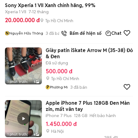
Sony Xperia 1 VII Xanh chính hãng, 99%
Xperia 1 VII
7-12 tháng
20.000.000 đ
Tp Hồ Chí Minh
N
3
đã bán
Bấm để hiện số
Chat
Nguyễn Hữu Thông
Giày patin iSkate Arrow M (35-38) Đỏ
& Đen
Đã sử dụng
500.000 đ
Tp Hồ Chí Minh
1 phút trước
5
P
3
đã bán
Phương Mi
Apple iPhone 7 Plus 128GB Đen Màn
zin, mất vân tay
iPhone 7 Plus
128 GB
Hết bảo hành
1.450.000 đ
Hà Nội
1 phút trước
6
295
đã