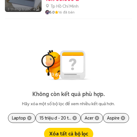
Tp Hồ Chí Minh
3 tháng trước
6
5.0
16
đã bán
Không còn kết quả phù hợp.
Hãy xóa một số bộ lọc để xem nhiều kết quả hơn.
Laptop
15 triệu đ - 20 t...
Acer
Aspire
Xóa tất cả bộ lọc