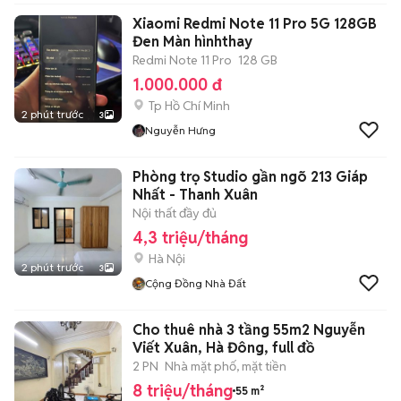
Xiaomi Redmi Note 11 Pro 5G 128GB
Đen Màn hìnhthay
Redmi Note 11 Pro
128 GB
1.000.000 đ
Tp Hồ Chí Minh
2 phút trước
3
Nguyễn Hưng
Phòng trọ Studio gần ngõ 213 Giáp
Nhất - Thanh Xuân
Nội thất đầy đủ
4,3 triệu/tháng
Hà Nội
2 phút trước
3
Cộng Đồng Nhà Đất
Cho thuê nhà 3 tầng 55m2 Nguyễn
Viết Xuân, Hà Đông, full đồ
2 PN
Nhà mặt phố, mặt tiền
8 triệu/tháng
55 m²