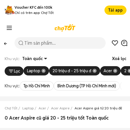
Voucher KFC đến 100k
Tải app
Chỉ có trên app Chợ Tốt
Khu vực:
Toàn quốc
Xoá lọc
Laptop
20 triệu đ - 25 triệu đ
Acer
2
Lọc
Khu vực:
Tp Hồ Chí Minh
Bình Dương (TP Hồ Chí Minh mới)
Bà 
Chợ Tốt
Laptop
Acer
Acer Aspire
Acer Aspire giá từ 20 triệu đến 25
0 Acer Aspire cũ giá 20 - 25 triệu tốt Toàn quốc