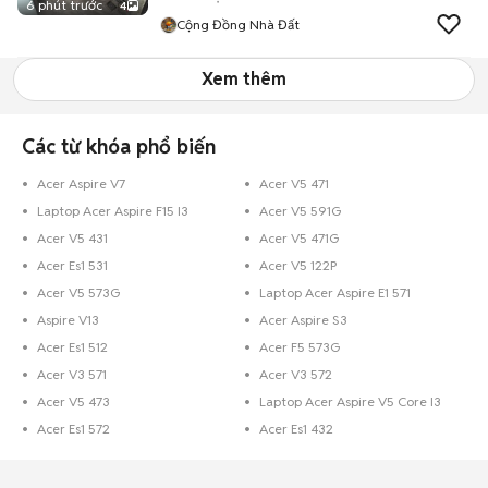
6 phút trước
4
Cộng Đồng Nhà Đất
Xem thêm
Các từ khóa phổ biến
Acer Aspire V7
Acer V5 471
Laptop Acer Aspire F15 I3
Acer V5 591G
Acer V5 431
Acer V5 471G
Acer Es1 531
Acer V5 122P
Acer V5 573G
Laptop Acer Aspire E1 571
Aspire V13
Acer Aspire S3
Acer Es1 512
Acer F5 573G
Acer V3 571
Acer V3 572
Acer V5 473
Laptop Acer Aspire V5 Core I3
Acer Es1 572
Acer Es1 432