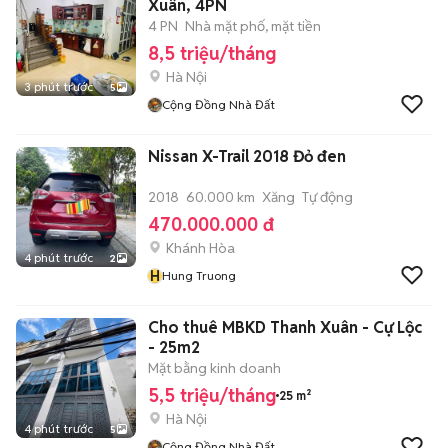
Xuân, 4PN
4 PN
Nhà mặt phố, mặt tiền
8,5 triệu/tháng
Hà Nội
3 phút trước
5
Cộng Đồng Nhà Đất
Nissan X-Trail 2018 Đỏ đen
2018
60.000 km
Xăng
Tự động
470.000.000 đ
Khánh Hòa
4 phút trước
2
H
Hung Truong
Cho thuê MBKD Thanh Xuân - Cự Lộc
- 25m2
Mặt bằng kinh doanh
5,5 triệu/tháng
25 m²
Hà Nội
4 phút trước
5
Cộng Đồng Nhà Đất