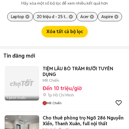
Hãy xóa một số bộ lọc để xem nhiều kết quả hơn
Laptop
20 triệu đ - 25 t...
Acer
Aspire
Xóa tất cả bộ lọc
Tin đăng mới
TIỆM LẨU BÒ TRĂM RƯỠI TUYỂN
DỤNG
MR Chiến
Đến 10 triệu/giờ
Tp Hồ Chí Minh
1 phút trước
MR Chiến
Cho thuê phòng trọ Ngõ 286 Nguyễn
Xiển, Thanh Xuân, full nội thất