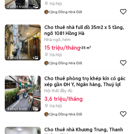
Hà Nội
2 phút trước
4
Cộng Đồng Nhà Đất
Cho thuê nhà full đồ 35m2 x 5 tầng,
ngõ 1081 Hồng Hà
Nhà ngõ, hẻm
15 triệu/tháng
35 m²
Hà Nội
3 phút trước
5
Cộng Đồng Nhà Đất
Cho thuê phòng trọ khép kín có gác
xép gần ĐH Y, Ngân hàng, Thuỷ lợi
Nội thất đầy đủ
3,6 triệu/tháng
Hà Nội
3 phút trước
5
Cộng Đồng Nhà Đất
Cho thuê nhà Khương Trung, Thanh