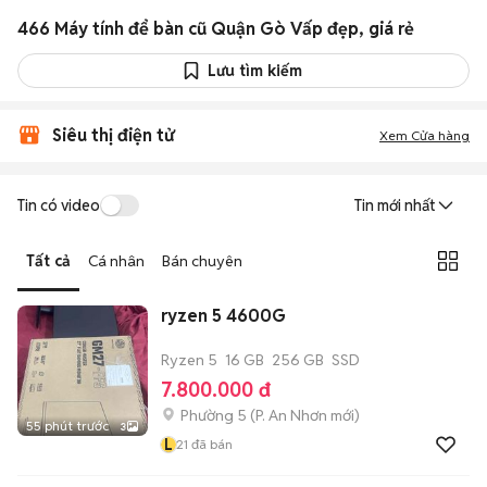
466 Máy tính để bàn cũ Quận Gò Vấp đẹp, giá rẻ
Lưu tìm kiếm
Siêu thị điện tử
Xem Cửa hàng
Tin có video
Tin mới nhất
Tất cả
Cá nhân
Bán chuyên
ryzen 5 4600G
Ryzen 5
16 GB
256 GB
SSD
7.800.000 đ
Phường 5
(
P. An Nhơn
mới)
55 phút trước
3
L
21
đã bán