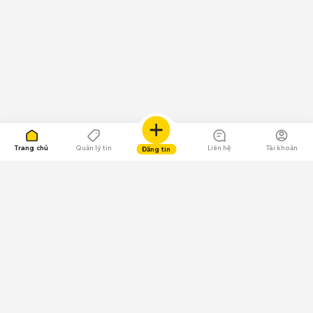
Trang chủ
Quản lý tin
Liên hệ
Tài khoản
Đăng tin
109.000 Bình chọn
Tải ứng dụng Chợ Tốt