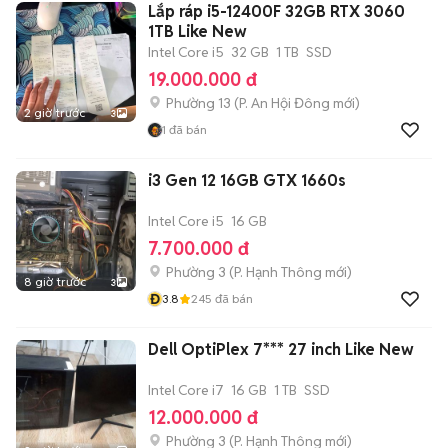
Lắp ráp i5-12400F 32GB RTX 3060
1TB Like New
Intel Core i5
32 GB
1 TB
SSD
19.000.000 đ
Phường 13
(
P. An Hội Đông
mới)
2 giờ trước
3
1
đã bán
i3 Gen 12 16GB GTX 1660s
Intel Core i5
16 GB
7.700.000 đ
Phường 3
(
P. Hạnh Thông
mới)
8 giờ trước
3
Đ
3.8
245
đã bán
Dell OptiPlex 7*** 27 inch Like New
Intel Core i7
16 GB
1 TB
SSD
12.000.000 đ
Phường 3
(
P. Hạnh Thông
mới)