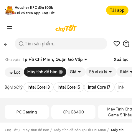
Voucher KFC đến 100k
Tải app
Chỉ có trên app Chợ Tốt
Khu vực:
Tp Hồ Chí Minh, Quận Gò Vấp
Xoá lọc
Máy tính để bàn
Giá
Bộ vi xử lý
RAM
Lọc
Bộ vi xử lý:
Intel Core i3
Intel Core i5
Intel Core i7
Intel Co
Máy Tính Chơ
PC Gaming
CPU E8400
Game 5 Triệ
Chợ Tốt
Máy tính để bàn
Máy tính để bàn Tp Hồ Chí Minh
Máy tính để