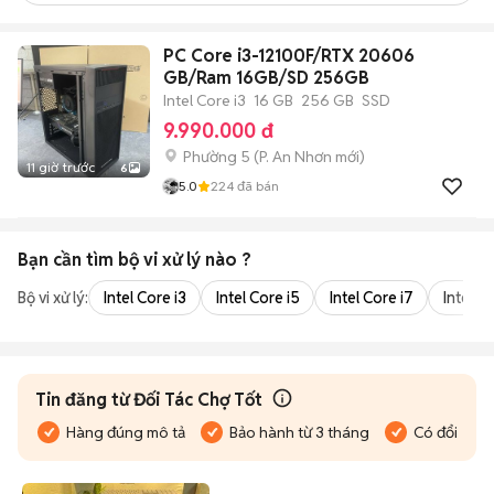
PC Core i3-12100F/RTX 20606
GB/Ram 16GB/SD 256GB
Intel Core i3
16 GB
256 GB
SSD
9.990.000 đ
Phường 5
(
P. An Nhơn
mới)
11 giờ trước
6
5.0
224
đã bán
Bạn cần tìm
bộ vi xử lý
nào ?
Bộ vi xử lý:
Intel Core i3
Intel Core i5
Intel Core i7
Intel Co
Tin đăng từ Đối Tác Chợ Tốt
Hàng đúng mô tả
Bảo hành từ 3 tháng
Có đổi trả