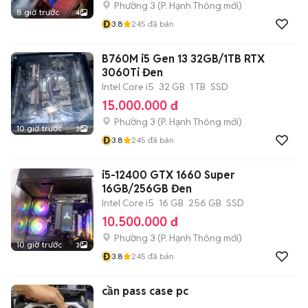
Phường 3
(
P. Hạnh Thông
mới)
8 giờ trước
4
Đ
3.8
245
đã bán
B760M i5 Gen 13 32GB/1TB RTX
3060Ti Đen
Intel Core i5
32 GB
1 TB
SSD
15.000.000 đ
Phường 3
(
P. Hạnh Thông
mới)
10 giờ trước
3
Đ
3.8
245
đã bán
i5-12400 GTX 1660 Super
16GB/256GB Đen
Intel Core i5
16 GB
256 GB
SSD
10.500.000 đ
Phường 3
(
P. Hạnh Thông
mới)
10 giờ trước
3
Đ
3.8
245
đã bán
cần pass case pc