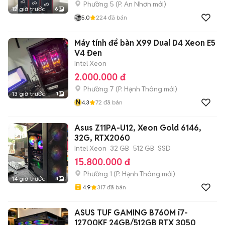
Phường 5
(
P. An Nhơn
mới)
12 giờ trước
6
5.0
224
đã bán
Máy tính để bàn X99 Dual D4 Xeon E5
V4 Đen
Intel Xeon
2.000.000 đ
Phường 7
(
P. Hạnh Thông
mới)
13 giờ trước
1
N
4.3
72
đã bán
Asus Z11PA-U12, Xeon Gold 6146,
32G, RTX2060
Intel Xeon
32 GB
512 GB
SSD
15.800.000 đ
Phường 1
(
P. Hạnh Thông
mới)
14 giờ trước
4
4.9
317
đã bán
ASUS TUF GAMING B760M i7-
12700KF 24GB/512GB RTX 3050