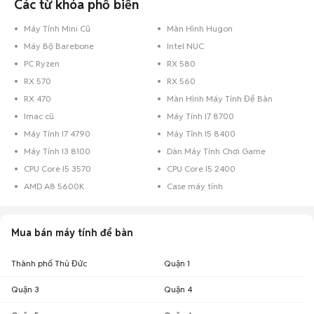
Các từ khóa phổ biến
Máy Tính Mini Cũ
Màn Hình Hugon
Máy Bộ Barebone
Intel NUC
PC Ryzen
RX 580
RX 570
RX 560
RX 470
Màn Hình Máy Tính Để Bàn
Imac cũ
Máy Tính I7 8700
Máy Tính I7 4790
Máy Tĩnh I5 8400
Máy Tính I3 8100
Dàn Máy Tính Chơi Game
CPU Core I5 3570
CPU Core I5 2400
AMD A8 5600K
Case máy tính
Mua bán máy tính để bàn
Thành phố Thủ Đức
Quận 1
Quận 3
Quận 4