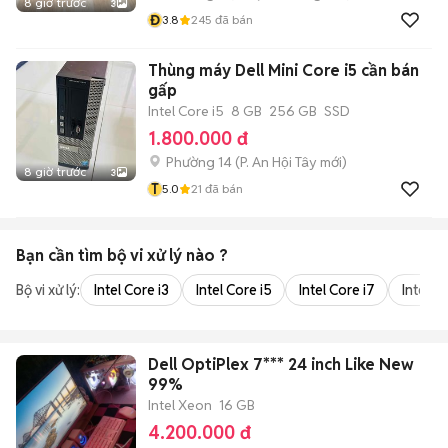
8 giờ trước
3
Đ
3.8
245
đã bán
Thùng máy Dell Mini Core i5 cần bán
gấp
Intel Core i5
8 GB
256 GB
SSD
1.800.000 đ
Phường 14
(
P. An Hội Tây
mới)
8 giờ trước
3
T
5.0
21
đã bán
Bạn cần tìm
bộ vi xử lý
nào ?
Bộ vi xử lý:
Intel Core i3
Intel Core i5
Intel Core i7
Intel Co
Dell OptiPlex 7*** 24 inch Like New
99%
Intel Xeon
16 GB
4.200.000 đ