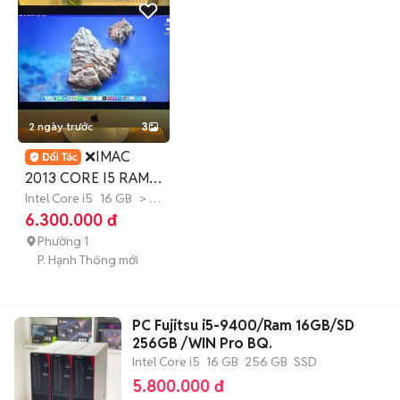
2 ngày trước
3
❌IMAC
2013 CORE I5 RAM
16GB ĐẸP XÁCH TAY
Intel Core i5
16 GB
> 1
TB
SSD
6.300.000 đ
NHẬT❌
Phường 1
P. Hạnh Thông mới
PC Fujitsu i5-9400/Ram 16GB/SD
256GB /WIN Pro BQ.
Intel Core i5
16 GB
256 GB
SSD
5.800.000 đ