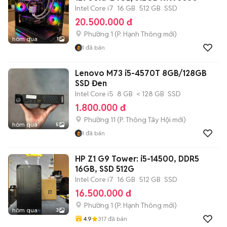
Intel Core i7
16 GB
512 GB
SSD
20.500.000 đ
Phường 1
(
P. Hạnh Thông
mới)
hôm qua
1
1
đã bán
Lenovo M73 i5-4570T 8GB/128GB
SSD Đen
Intel Core i5
8 GB
< 128 GB
SSD
1.800.000 đ
Phường 11
(
P. Thông Tây Hội
mới)
hôm qua
5
1
đã bán
HP Z1 G9 Tower: i5-14500, DDR5
16GB, SSD 512G
Intel Core i7
16 GB
512 GB
SSD
16.500.000 đ
Phường 1
(
P. Hạnh Thông
mới)
hôm qua
3
4.9
317
đã bán