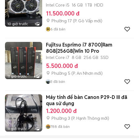
Intel Core i5
16 GB
1 TB
HDD
11.500.000 đ
Phường 17
(
P. Gò Vấp
mới)
10 giờ trước
1
H
6
đã bán
Fujitsu Esprimo i7 8700|Ram
8GB|256GB|Win 10 Pro
Intel Core i7
8 GB
256 GB
SSD
5.500.000 đ
Phường 5
(
P. An Nhơn
mới)
11 giờ trước
6
3
đã bán
Máy tính để bàn Canon P29-D III đã
qua sử dụng
1.200.000 đ
Phường 3
(
P. Hạnh Thông
mới)
788
đã bán
11 giờ trước
3