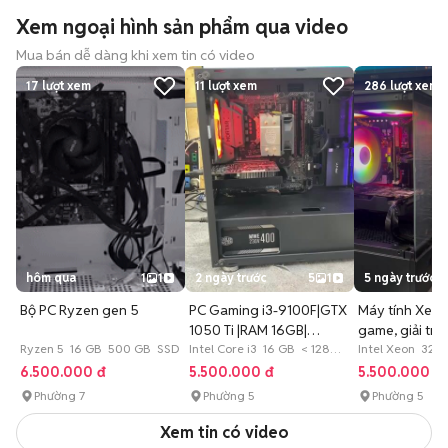
Xem ngoại hình sản phẩm qua video
Mua bán dễ dàng khi xem tin có video
17
lượt xem
11
lượt xem
286
lượt xem
hôm qua
1
1
2 ngày trước
5
1
5 ngày trước
Bộ PC Ryzen gen 5
PC Gaming i3-9100F|GTX
Máy tính Xeon
1050 Ti |RAM 16GB|
game, giải trí, 
Ryzen 5 16 GB 500 GB SSD
SSD120GB
Intel Core i3 16 GB < 128
hoa
Intel Xeon 32 
GB SSD
GB SSD
6.500.000 đ
5.500.000 đ
5.500.000 đ
Phường 7
Phường 5
Phường 5
Xem tin có video