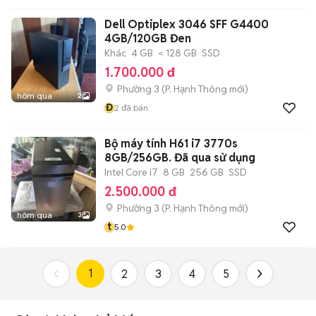
Dell Optiplex 3046 SFF G4400
4GB/120GB Đen
Khác
4 GB
< 128 GB
SSD
1.700.000 đ
Phường 3
(
P. Hạnh Thông
mới)
hôm qua
2
Đ
2
đã bán
Bộ máy tính H61 i7 3770s
8GB/256GB. Đã qua sử dụng
Intel Core i7
8 GB
256 GB
SSD
2.500.000 đ
Phường 3
(
P. Hạnh Thông
mới)
hôm qua
3
t
5.0
1
2
3
4
5