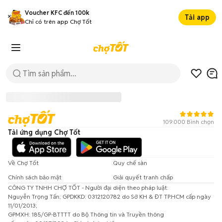
Voucher KFC đến 100k
Tải app
Chỉ có trên app Chợ Tốt
109.000 Bình chọn
Tải ứng dụng Chợ Tốt
Về Chợ Tốt
Quy chế sàn
Chính sách bảo mật
Giải quyết tranh chấp
CÔNG TY TNHH CHỢ TỐT - Người đại diện theo pháp luật:
Đã có lỗi xảy ra!
Nguyễn Trọng Tấn; GPDKKD: 0312120782 do Sở KH & ĐT TP.HCM cấp ngày
11/01/2013;
Vui lòng thử lại sau.
GPMXH: 185/GP-BTTTT do Bộ Thông tin và Truyền thông