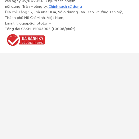
cấp ngày 09/07/2024 - Chịu trách nhiệm
nội dung: Trần Hoàng Ly.
Chính sách sử dụng
Địa chỉ: Tầng 18, Toà nhà UOA, Số 6 đường Tân Trào, Phường Tân Mỹ,
Thành phố Hồ Chí Minh, Việt Nam;
Email: trogiup@chotot.vn -
Bất động
Xe cộ
Thú cưng
Đồ gia
Giải trí, Thể
Tổng đài CSKH: 19003003 (1.000đ/phút)
sản
dụng, nội
thao, Sở
thất, cây
thích
cảnh
Việc làm
Đồ điện tử
Tủ lạnh, máy
Đồ dùng văn
Thời trang,
lạnh, máy
phòng,
Đồ dùng cá
giặt
công nông
nhân
nghiệp
Về trang chủ