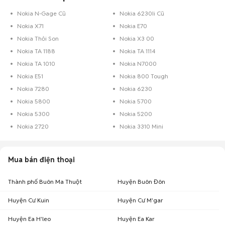
với nhiều khoảng giá giúp người dùng dễ dàng tìm kiếm và so sánh giá
cả.
Nokia N-Gage Cũ
Nokia 6230Ii Cũ
Chợ Tốt - Nơi mua bán điện thoại Nokia phổ thông cũ Đắk Lắk giá tốt
Nokia X71
Nokia E70
nhất!
Nokia Thỏi Son
Nokia X3 00
Nokia TA 1188
Nokia TA 1114
Nokia TA 1010
Nokia N7000
Nokia E51
Nokia 800 Tough
Nokia 7280
Nokia 6230
Nokia 5800
Nokia 5700
Nokia 5300
Nokia 5200
Nokia 2720
Nokia 3310 Mini
Mua bán điện thoại
Thành phố Buôn Ma Thuột
Huyện Buôn Đôn
Huyện Cư Kuin
Huyện Cư M'gar
Huyện Ea H'leo
Huyện Ea Kar