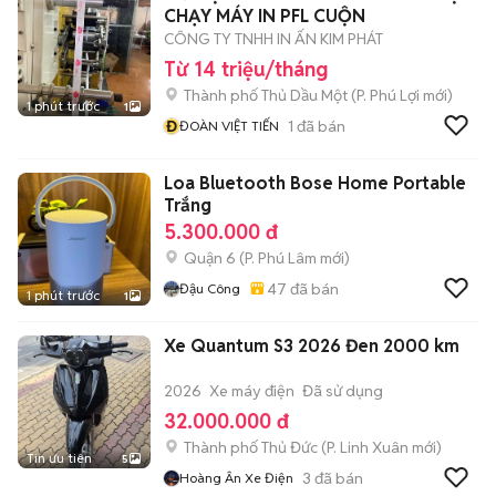
CHẠY MÁY IN PFL CUỘN
CÔNG TY TNHH IN ẤN KIM PHÁT
Từ 14 triệu/tháng
Thành phố Thủ Dầu Một
(
P. Phú Lợi
mới)
1 phút trước
1
Đ
1
đã bán
ĐOÀN VIỆT TIẾN
Loa Bluetooth Bose Home Portable
Trắng
5.300.000 đ
Quận 6
(
P. Phú Lâm
mới)
47
đã bán
Đậu Công
1 phút trước
1
Xe Quantum S3 2026 Đen 2000 km
2026
Xe máy điện
Đã sử dụng
32.000.000 đ
Thành phố Thủ Đức
(
P. Linh Xuân
mới)
Tin ưu tiên
5
3
đã bán
Hoàng Ân Xe Điện