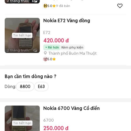
2 tháng trước
6
H
5.0
9
đã bán
Nokia E72 Vàng đồng
E72
Tin hết hạn
420.000 đ
Rẻ hơn
Kèm phụ kiện
2 tháng trước
1
Thành phố Buôn Ma Thuột
5.0
Bạn cần tìm
dòng
nào ?
Dòng:
8800
E63
Nokia 6700 Vàng Cổ điển
6700
Tin hết hạn
250.000 đ