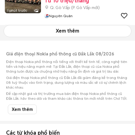
Từ 10 triệu/tháng
Q. Gò Vấp
(
P. Gò Vấp
mới)
1 phút trước
1
Nguyên Quân
Xem thêm
Giá điện thoại Nokia phổ thông cũ Đắk Lắk 08/2026
Điện thoại Nokia phổ thông nổi tiếng với thiết kế tinh tế, công nghệ tiên
tiến và hiệu năng mạnh mẽ. Tại Đắk Lắk, điện thoại cũ của Nokia phổ
thông luôn được ưa chuộng nhờ hiệu năng ổn định và giá trị lâu dài.
Giá điện thoại Nokia phổ thông cũ Đắk Lắk đã giảm đáng kể trong tháng
08 tuỳ thuộc vào tình trạng, dung lượng và màu sắc sẽ có sự chênh lệch
khác nhau.
Để cập nhật giá và thị trường mua bán điện thoại Nokia phổ thông cũ
Đắk Lắk, hãy theo dõi và tham khảo các thông tin mới nhất trên Chợ Tốt.
Lưu ý:
Mức giá dựa trên các tin đăng tại Chợ Tốt, chỉ mang tính chất tham
Xem thêm
khảo. Giá điện thoại Nokia phổ thông cũ Đắk Lắk sẽ phụ thuộc vào tình
trạng, phiên bản và các thoả thuận khi mua bán.
Mua bán điện thoại Nokia phổ thông cũ Đắk Lắk
Các từ khóa phổ biến
Chợ Tốt có 9 tin đăng bán, mua điện thoại Nokia phổ thông cũ tại Đắk Lắk