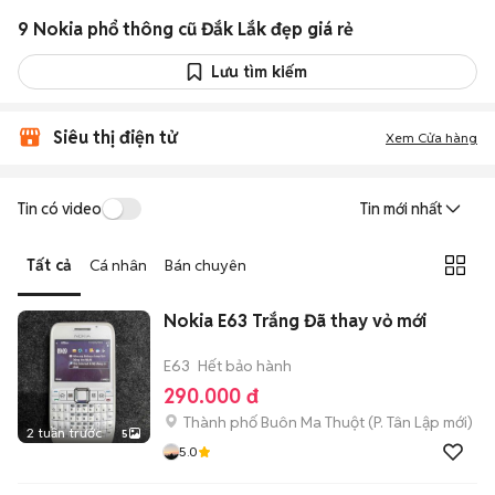
9 Nokia phổ thông cũ Đắk Lắk đẹp giá rẻ
Lưu tìm kiếm
Siêu thị điện tử
Xem Cửa hàng
Tin có video
Tin mới nhất
Tất cả
Cá nhân
Bán chuyên
Nokia E63 Trắng Đã thay vỏ mới
E63
Hết bảo hành
290.000 đ
Thành phố Buôn Ma Thuột
(
P. Tân Lập
mới)
2 tuần trước
5
5.0