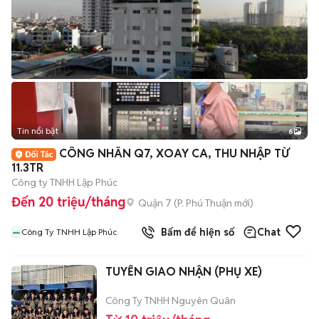
Tin nổi bật
6
+
2
CÔNG NHÂN Q7, XOAY CA, THU NHẬP TỪ
11.3TR
Công ty TNHH Lập Phúc
Đến 20 triệu/tháng
Quận 7
(
P. Phú Thuận
mới)
Bấm để hiện số
Chat
Công Ty TNHH Lập Phúc
TUYỂN GIAO NHẬN (PHỤ XE)
Công Ty TNHH Nguyên Quân