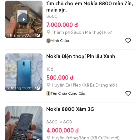
tìm chủ cho em Nokia 8800 màn Zin,
main xịn.
8800
7.000.000 đ
Thành phố Buôn Ma Thuột
81
1 tháng trước
1
Minh Châu
Nokia Điện thoại Pin lâu Xanh
108
500.000 đ
Huyện Ea H'leo
(
Xã Ea Drăng
mới)
2 tháng trước
1
T
Tên Chưa Cung Cấp
Nokia 8800 Xám 3G
8800
< 8GB
4.000.000 đ
Huyện Krông Bông
(
Xã Cư Pui
mới)