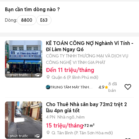
Bạn cần tìm
dòng
nào ?
Dòng:
8800
E63
KẾ TOÁN CÔNG NỢ Nghành Vi Tính -
Đi Làm Ngay Q6
CÔNG TY TNHH THƯƠNG MẠI VÀ DỊCH VỤ
CÔNG NGHỆ VI TÍNH GIA PHÁT
Đến 11 triệu/tháng
1 phút trước
1
Quận 6
(
P. Bình Phú
mới)
8
đã
4.9
TRUNG TÂM MÁY TÍNH
bán
QUẬN 6
Cho Thuê Nhà sân bay 72m2 trệt 2
lầu 4pn giá tốt
4 PN
Nhà ngõ, hẻm
15 triệu/tháng
72 m²
Q. Tân Bình
(
P. Tân Sơn Hòa
mới)
1 phút trước
3