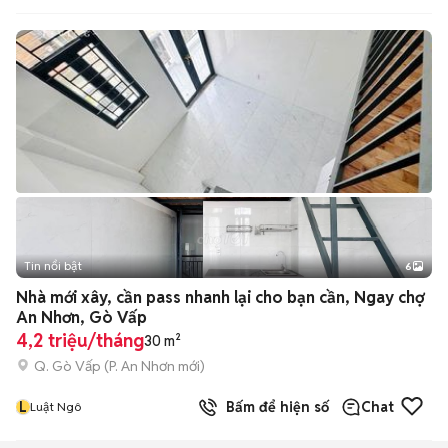
Tin nổi bật
6
+
2
Nhà mới xây, cần pass nhanh lại cho bạn cần, Ngay chợ
An Nhơn, Gò Vấp
4,2 triệu/tháng
30 m²
Q. Gò Vấp
(
P. An Nhơn
mới)
L
Bấm để hiện số
Chat
Luật Ngô