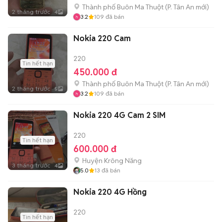
Thành phố Buôn Ma Thuột
(
P. Tân An
mới)
2 tháng trước
4
3.2
109
đã bán
Nokia 220 Cam
220
Tin hết hạn
450.000 đ
Thành phố Buôn Ma Thuột
(
P. Tân An
mới)
2 tháng trước
5
3.2
109
đã bán
Nokia 220 4G Cam 2 SIM
220
Tin hết hạn
600.000 đ
Huyện Krông Năng
3 tháng trước
4
5.0
13
đã bán
Nokia 220 4G Hồng
220
Tin hết hạn