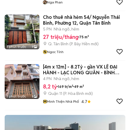
Nga Phan
Cho thuê nhà hẻm 54/ Nguyễn Thái
Bình, Phường 12, Quận Tân Bình
5 PN
Nhà ngõ, hẻm
27 triệu/tháng
75 m²
Q. Tân Bình
(
P. Bảy Hiền
mới)
1 phút trước
7
N
Ngoc Tính
[4m x 12m] - 8.2Tỷ - gần VX LÊ ĐẠI
HÀNH - LẠC LONG QUÂN - BÌNH
THỚI
4 PN
Nhà ngõ, hẻm
8,2 tỷ
169 tr/m²
49 m²
Quận 11
(
P. Hòa Bình
mới)
1 phút trước
5
M
4.7
Minh Thiện Nhà Phố