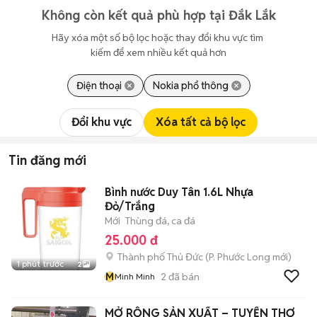
Không còn kết quả phù hợp tại Đắk Lắk
Hãy xóa một số bộ lọc hoặc thay đổi khu vực tìm 
kiếm để xem nhiều kết quả hơn
Điện thoại
Nokia phổ thông
Đổi khu vực
Xóa tất cả bộ lọc
Tin đăng mới
Bình nước Duy Tân 1.6L Nhựa
Đỏ/Trắng
Mới
Thùng đá, ca đá
25.000 đ
Thành phố Thủ Đức
(
P. Phước Long
mới)
1 phút trước
2
M
2
đã bán
Minh Minh
MỞ RỘNG SẢN XUẤT – TUYỂN THỢ