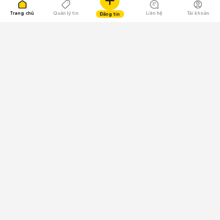
Trang chủ
Quản lý tin
Liên hệ
Tài khoản
Đăng tin
109.000 Bình chọn
Tải ứng dụng Chợ Tốt
Về Chợ Tốt
Quy chế sàn
Chính sách bảo mật
Giải quyết tranh chấp
CÔNG TY TNHH CHỢ TỐT - Người đại diện theo pháp luật:
Nguyễn Trọng Tấn; GPDKKD: 0312120782 do Sở KH & ĐT TP.HCM cấp ngày
11/01/2013;
GPMXH: 185/GP-BTTTT do Bộ Thông tin và Truyền thông
cấp ngày 09/07/2024 - Chịu trách nhiệm
nội dung: Trần Hoàng Ly.
Chính sách sử dụng
Địa chỉ: Tầng 18, Toà nhà UOA, Số 6 đường Tân Trào, Phường Tân Mỹ,
Thành phố Hồ Chí Minh, Việt Nam;