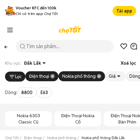
Voucher KFC đến 100k
Tải app
Chỉ có trên app Chợ Tốt
Khu vực:
Đắk Lắk
Xoá lọc
Điện thoại
Nokia phổ thông
Giá
Dòn
Lọc
Dòng:
8800
E63
Nokia 6303
Điện Thoại Nokia
Điện Thoại Nok
Classic Cũ
Cổ
Bàn Phím
Chợ Tốt
Điện thoại
Nokia phổ thông
Nokia phổ thông Đắk Lắk