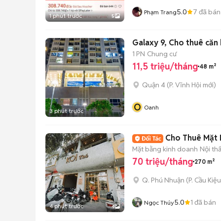
5.0
7
đã bán
Phạm Trang
1 phút trước
5
Galaxy 9, Cho thuê căn
1 PN
Chung cư
11,5 triệu/tháng
48 m²
Quận 4
(
P. Vĩnh Hội
mới)
O
Oanh
3 phút trước
Cho Thuê Mặt 
Mặt bằng kinh doanh
Nội th
70 triệu/tháng
270 m²
Q. Phú Nhuận
(
P. Cầu Kiệu
5.0
1
đã bán
Ngọc Thúy
4 phút trước
4