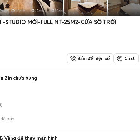
 -STUDIO MỚI-FULL NT-25M2-CỬA SỔ TRỜI
Bấm để hiện số
Chat
n Zin chưa bung
i)
đã bán
B Vàng đã thay màn hình