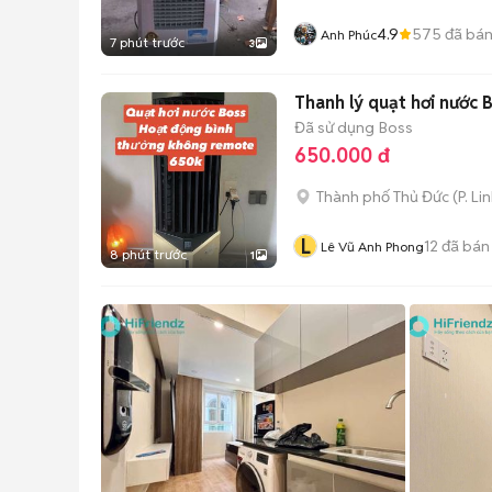
4.9
575
đã bá
Anh Phúc
7 phút trước
3
Thanh lý quạt hơi nước 
Đã sử dụng
Boss
650.000 đ
Thành phố Thủ Đức
(
P. Li
L
12
đã bán
Lê Vũ Anh Phong
8 phút trước
1