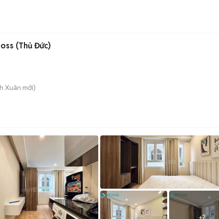
n
Boss (Thủ Đức)
nh Xuân
mới)
+
2