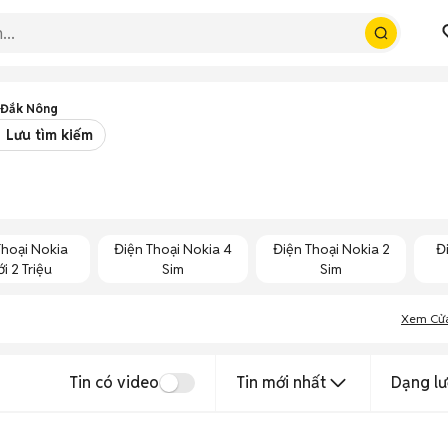
 Đắk Nông
Lưu tìm kiếm
Thoại Nokia
Điện Thoại Nokia 4
Điện Thoại Nokia 2
Đ
i 2 Triệu
Sim
Sim
Xem Cử
Tin có video
Tin mới nhất
Dạng lư