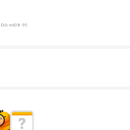
n Đức
mới)
90