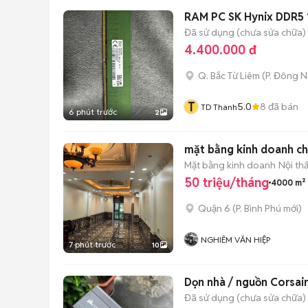
RAM PC SK Hynix DDR5
Đã sử dụng (chưa sửa chữa)
4.400.000 đ
Q. Bắc Từ Liêm
(
P. Đông 
T
5.0
8
đã bán
TD Thanh
6 phút trước
2
mặt bằng kinh doanh c
Mặt bằng kinh doanh
Nội th
50 triệu/tháng
4000 m²
Quận 6
(
P. Bình Phú
mới)
NGHIÊM VĂN HIỆP
7 phút trước
10
Dọn nhà / nguồn Corsa
Đã sử dụng (chưa sửa chữa)