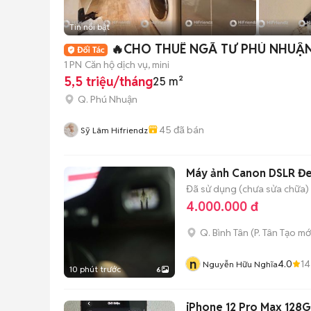
Tin nổi bật
🔥CHO THUÊ NGÃ TƯ PHÚ NHUẬN
1 PN
Căn hộ dịch vụ, mini
5,5 triệu/tháng
25 m²
Q. Phú Nhuận
45
đã bán
Sỹ Lâm Hifriendz
Máy ảnh Canon DSLR Đe
Đã sử dụng (chưa sửa chữa)
4.000.000 đ
Q. Bình Tân
(
P. Tân Tạo
mớ
n
4.0
14
Nguyễn Hữu Nghĩa
10 phút trước
6
iPhone 12 Pro Max 128G