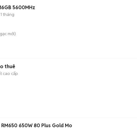
 16GB 5600MHz
1 tháng
Ngạc
mới)
ho thuê
ất cao cấp
ir RM650 650W 80 Plus Gold Mo