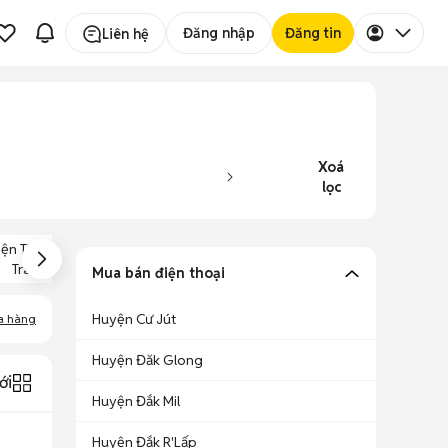
Đăng nhập
Đăng tin
Liên hệ
Xoá
lọc
iện Thoại Nokia
Tràn Viền
Mua bán điện thoại
Huyện Cư Jút
a hàng
Huyện Đăk Glong
ới
Huyện Đắk Mil
Huyện Đắk R'Lấp