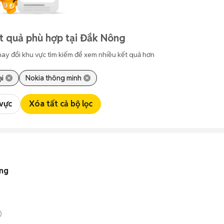
t quả phù hợp tại Đắk Nông
hay đổi khu vực tìm kiếm để xem nhiều kết quả hơn
ại
Nokia thông minh
 vực
Xóa tất cả bộ lọc
ắng
)