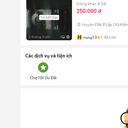
Dòng khác
8 GB
250.000 đ
Tin hết hạn
Huyện Đắk R'Lấp
(
Xã Kiế
H
2 tháng trước
1.3
5
đã bán
3
Hưng
Các dịch vụ và tiện ích
Chợ Tốt Ưu Đãi