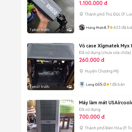
1.100.000 đ
Thành phố Thủ Đức
(
P. L
4.7
423
đã b
Hưng Phát
7 phút trước
4
Vỏ case Xigmatek Myx I
Đã sử dụng (chưa sửa chữa)
260.000 đ
Huyện Chương Mỹ
5.0
1
đã bán
Long Đỗ
7 phút trước
4
Máy làm mát USAircoole
Đã sử dụng
700.000 đ
Thành phố Biên Hòa
(
P. T