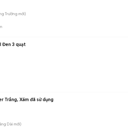
ong Trường
mới)
án
I Đen 3 quạt
r Trắng, Xám đã sử dụng
rảng Dài
mới)