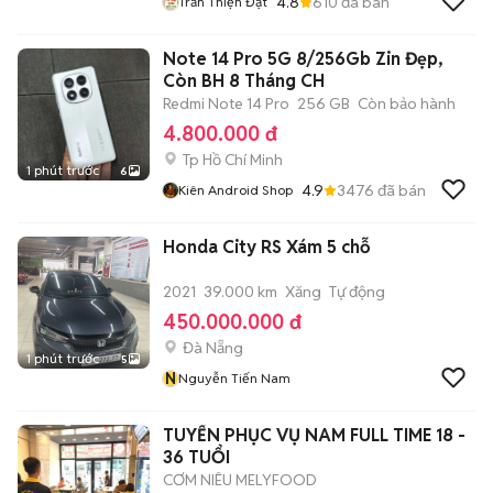
4.8
610
đã bán
Trần Thiện Đạt
Note 14 Pro 5G 8/256Gb Zin Đẹp,
Còn BH 8 Tháng CH
Redmi Note 14 Pro
256 GB
Còn bảo hành
4.800.000 đ
Tp Hồ Chí Minh
1 phút trước
6
4.9
3476
đã bán
Kiên Android Shop
Honda City RS Xám 5 chỗ
2021
39.000 km
Xăng
Tự động
450.000.000 đ
Đà Nẵng
1 phút trước
5
N
Nguyễn Tiến Nam
TUYỂN PHỤC VỤ NAM FULL TIME 18 -
36 TUỔI
CƠM NIÊU MELYFOOD