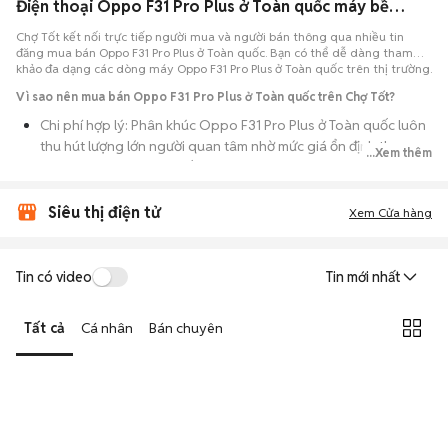
Điện thoại Oppo F31 Pro Plus ở Toàn quốc máy bền đẹp
Chợ Tốt kết nối trực tiếp người mua và người bán thông qua nhiều tin
đăng mua bán Oppo F31 Pro Plus ở Toàn quốc. Bạn có thể dễ dàng tham
khảo đa dạng các dòng máy Oppo F31 Pro Plus ở Toàn quốc trên thị trường.
Vì sao nên mua bán Oppo F31 Pro Plus ở Toàn quốc trên Chợ Tốt?
Chi phí hợp lý: Phân khúc Oppo F31 Pro Plus ở Toàn quốc luôn
thu hút lượng lớn người quan tâm nhờ mức giá ổn định theo
...Xem thêm
thời gian, phù hợp với số đông.
Nguồn cung dồi dào: Hàng loạt bài đăng Oppo F31 Pro Plus ở
Siêu thị điện tử
Xem Cửa hàng
Toàn quốc cung cấp cho bạn nhiều lựa chọn về tỷ lệ phần trăm
pin, tình trạng ngoại hình và lịch sử bảo hành.
Giao dịch thực tế: Việc gặp nhau trực tiếp giúp bạn có thời
Tin có video
Tin mới nhất
gian cầm máy trên tay, test kỹ càng để tránh rủi ro khi mua đồ
điện tử cũ.
Tất cả
Cá nhân
Bán chuyên
Thanh toán nhanh chóng: Khi hai bên đã ưng ý về tình trạng
máy, quá trình thanh toán và bàn giao diễn ra ngay lập tức,
thủ tục đơn giản.