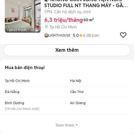
STUDIO FULL NT THANG MÁY - GẦN
SÂN BAY
1 PN
Căn hộ dịch vụ, mini
6,3 triệu/tháng
30 m²
Tp Hồ Chí Minh
1 phút trước
12
5.0
4
đã bán
LIGHTHOUSE
Xem thêm
Mua bán điện thoại
Tp Hồ Chí Minh
Hà Nội
Đà Nẵng
Cần Thơ
Bình Dương
An Giang
(
TP Hồ Chí Minh
mới)
Xem thêm