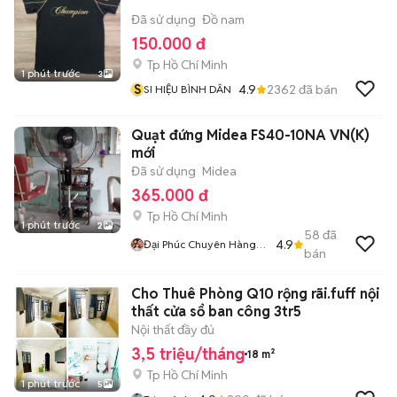
Đã sử dụng
Đồ nam
150.000 đ
Tp Hồ Chí Minh
1 phút trước
3
S
4.9
2362
đã bán
SI HIỆU BÌNH DÂN
Quạt đứng Midea FS40-10NA VN(K)
mới
Đã sử dụng
Midea
365.000 đ
Tp Hồ Chí Minh
1 phút trước
2
58
đã
4.9
Đại Phúc Chuyên Hàng
bán
Chính Hãng Mới Giá Rẻ
Cho Thuê Phòng Q10 rộng rãi.fuff nội
thất cửa sổ ban công 3tr5
Nội thất đầy đủ
3,5 triệu/tháng
18 m²
Tp Hồ Chí Minh
1 phút trước
5