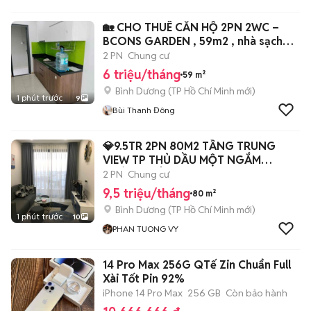
🏡 CHO THUÊ CĂN HỘ 2PN 2WC –
BCONS GARDEN , 59m2 , nhà sạch
đẹp
2 PN
Chung cư
6 triệu/tháng
59 m²
Bình Dương
(
TP Hồ Chí Minh
mới)
1 phút trước
9
Bùi Thanh Đông
💎9.5TR 2PN 80M2 TẦNG TRUNG
VIEW TP THỦ DẦU MỘT NGẮM
HOÀNG HÔN C-SKY
2 PN
Chung cư
9,5 triệu/tháng
80 m²
Bình Dương
(
TP Hồ Chí Minh
mới)
1 phút trước
10
PHAN TUONG VY
14 Pro Max 256G QTế Zin Chuẩn Full
Xài Tốt Pin 92%
iPhone 14 Pro Max
256 GB
Còn bảo hành