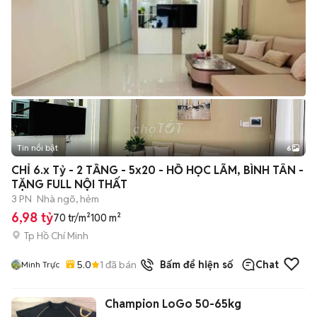
Tin nổi bật
6
+
2
CHỈ 6.x Tỷ - 2 TẦNG - 5x20 - HỒ HỌC LÃM, BÌNH TÂN -
TẶNG FULL NỘI THẤT
3 PN
Nhà ngõ, hẻm
6,98 tỷ
70 tr/m²
100 m²
Tp Hồ Chí Minh
5.0
1
đã bán
Bấm để hiện số
Chat
Minh Trực
Champion LoGo 50-65kg