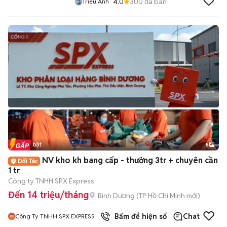
4.0
300
đã bán
Trieu Anh
Tin nổi bật
5
NV kho kh bang cấp - thưởng 3tr + chuyên cần
1 tr
Công ty TNHH SPX Express
Đến 14 triệu/tháng
Bình Dương
(
TP Hồ Chí Minh
mới)
Bấm để hiện số
Chat
Công Ty TNHH SPX EXPRESS