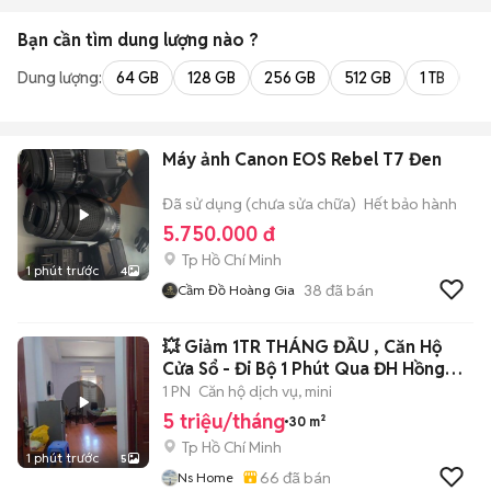
Bạn cần tìm
dung lượng
nào ?
Dung lượng:
64 GB
128 GB
256 GB
512 GB
1 TB
2 
Máy ảnh Canon EOS Rebel T7 Đen
Đã sử dụng (chưa sửa chữa)
Hết bảo hành
5.750.000 đ
Tp Hồ Chí Minh
1 phút trước
4
38
đã bán
Cầm Đồ Hoàng Gia
💥 Giảm 1TR THÁNG ĐẦU , Căn Hộ
Cửa Sổ - Đi Bộ 1 Phút Qua ĐH Hồng
Bàng
1 PN
Căn hộ dịch vụ, mini
5 triệu/tháng
30 m²
Tp Hồ Chí Minh
1 phút trước
5
66
đã bán
Ns Home