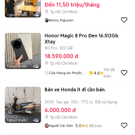
Đến 11,50 triệu/tháng
Tp Hồ Chí Minh
1 phút trước
3
Kenny Nguyen
Honor Magic 8 Pro Đen 16.512Gb
Xtay
80 Pro
512 GB
18.590.000 đ
Tp Hồ Chí Minh
1 phút trước
6
98
đã
4.6
Cửa Hàng An Phước
bán
Mobile
Bán xe Honda ít đi cần bán.
2010
Tay ga
100 - 175 cc
Đã sử dụng
6.000.000 đ
Tp Hồ Chí Minh
1 phút trước
4
5.0
6
đã bán
Người Sài Gòn