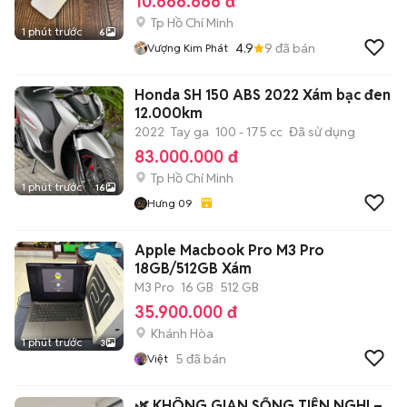
10.666.666 đ
Tp Hồ Chí Minh
1 phút trước
6
4.9
9
đã bán
Vượng Kim Phát
Honda SH 150 ABS 2022 Xám bạc đen
12.000km
2022
Tay ga
100 - 175 cc
Đã sử dụng
83.000.000 đ
Tp Hồ Chí Minh
1 phút trước
16
Hưng 09
Apple Macbook Pro M3 Pro
18GB/512GB Xám
M3 Pro
16 GB
512 GB
35.900.000 đ
Khánh Hòa
1 phút trước
3
5
đã bán
Việt
🌿 KHÔNG GIAN SỐNG TIỆN NGHI –