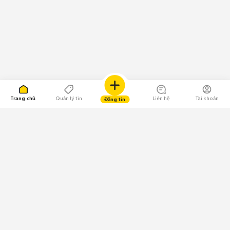
Trang chủ
Quản lý tin
Liên hệ
Tài khoản
Đăng tin
109.000 Bình chọn
Tải ứng dụng Chợ Tốt