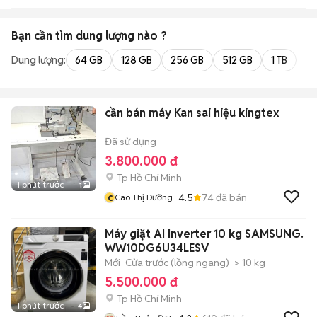
Bạn cần tìm
dung lượng
nào ?
Dung lượng:
64 GB
128 GB
256 GB
512 GB
1 TB
2 
cần bán máy Kan sai hiệu kingtex
Đã sử dụng
3.800.000 đ
Tp Hồ Chí Minh
1 phút trước
1
c
4.5
74
đã bán
Cao Thị Dưỡng
Máy giặt AI Inverter 10 kg SAMSUNG.
WW10DG6U34LESV
Mới
Cửa trước (lồng ngang)
> 10 kg
5.500.000 đ
Tp Hồ Chí Minh
1 phút trước
4