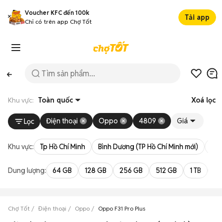
Voucher KFC đến 100k
Tải app
Chỉ có trên app Chợ Tốt
Khu vực:
Toàn quốc
Xoá lọc
Điện thoại
Oppo
4809
Giá
Lọc
Khu vực:
Tp Hồ Chí Minh
Bình Dương (TP Hồ Chí Minh mới)
Bà 
Dung lượng:
64 GB
128 GB
256 GB
512 GB
1 TB
2 
Chợ Tốt
Điện thoại
Oppo
Oppo F31 Pro Plus