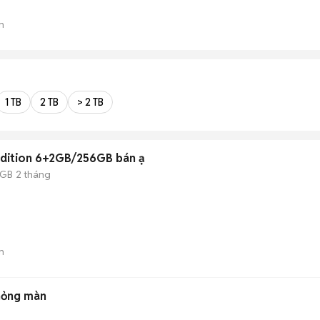
n
1 TB
2 TB
> 2 TB
dition 6+2GB/256GB bán ạ
 GB
2 tháng
n
hỏng màn