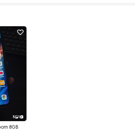
5
1
oom 8GB