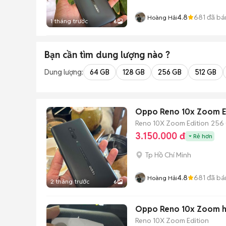
4.8
681
đã bá
Hoàng Hải
1 tháng trước
6
Bạn cần tìm
dung lượng
nào ?
Dung lượng:
64 GB
128 GB
256 GB
512 GB
Oppo Reno 10x Zoom E
Reno 10X Zoom Edition
256
3.150.000 đ
Rẻ hơn
Tp Hồ Chí Minh
4.8
681
đã bá
Hoàng Hải
2 tháng trước
6
Oppo Reno 10x Zoom 
Reno 10X Zoom Edition