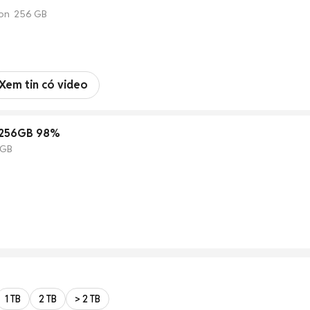
ion 256 GB
Xem tin có video
 256GB 98%
 GB
1 TB
2 TB
> 2 TB