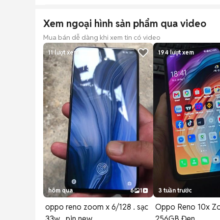
Xem ngoại hình sản phẩm qua video
Mua bán dễ dàng khi xem tin có video
11
lượt xem
194
lượt xem
hôm qua
6
1
3 tuần trước
oppo reno zoom x 6/128 . sạc
Oppo Reno 10x Z
33w . pin new
256GB Đen