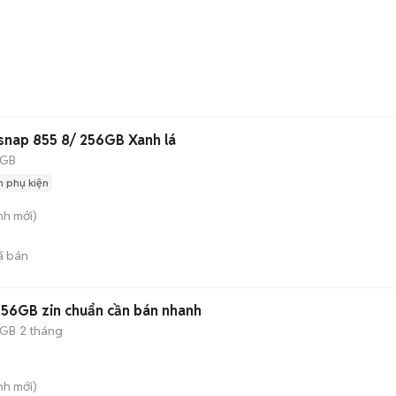
nap 855 8/ 256GB Xanh lá
 GB
 phụ kiện
nh
mới)
ã bán
6GB zin chuẩn cần bán nhanh
 GB
2 tháng
nh
mới)