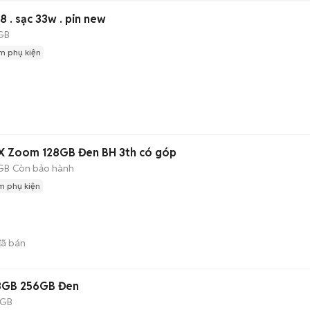
oppo reno zoom x 6/128 . sạc 33w . pin new
GB
m phụ kiện
X Zoom 128GB Đen BH 3th có góp
GB
Còn bảo hành
m phụ kiện
ã bán
8GB 256GB Đen
 GB