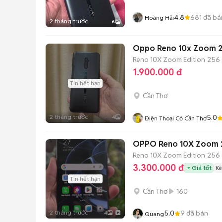
4.8
681
đã bá
Hoàng Hải
2 tháng trước
6
Oppo Reno 10x Zoom 
Reno 10X Zoom Edition
256
1.900.000 đ
Tin hết hạn
Cần Thơ
2 tháng trước
5.0
4
Điện Thoại Cỏ Cần Thơ
OPPO Reno 10X Zoom 
Reno 10X Zoom Edition
256
3.300.000 đ
Giá tốt
Kè
Tin hết hạn
Cần Thơ
160
2 tháng trước
5.0
9
đã bán
4
Quang