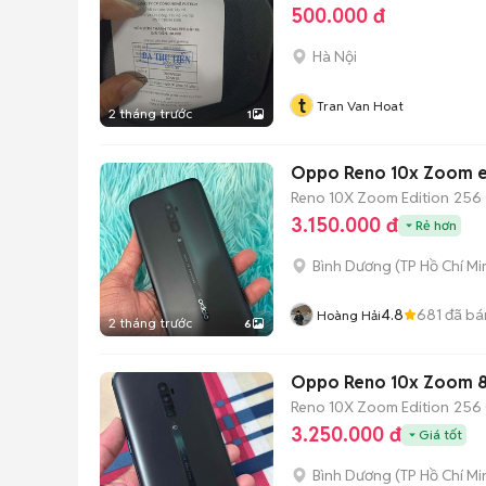
500.000 đ
Hà Nội
t
Tran Van Hoat
2 tháng trước
1
Oppo Reno 10x Zoom ed
Reno 10X Zoom Edition
256
3.150.000 đ
Rẻ hơn
Bình Dương
(
TP Hồ Chí Mi
4.8
681
đã bá
Hoàng Hải
2 tháng trước
6
Oppo Reno 10x Zoom 8
Reno 10X Zoom Edition
256
3.250.000 đ
Giá tốt
Bình Dương
(
TP Hồ Chí Mi