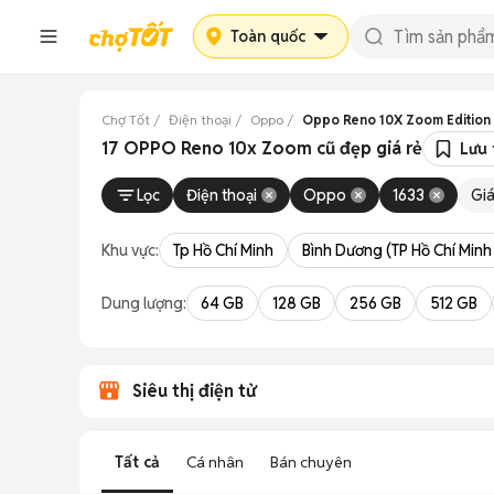
Toàn quốc
Chợ Tốt
Điện thoại
Oppo
Oppo Reno 10X Zoom Edition
17 OPPO Reno 10x Zoom cũ đẹp giá rẻ
Lưu 
Lọc
Điện thoại
Oppo
1633
Gi
Khu vực:
Tp Hồ Chí Minh
Bình Dương (TP Hồ Chí Minh
Dung lượng:
64 GB
128 GB
256 GB
512 GB
Siêu thị điện tử
Tất cả
Cá nhân
Bán chuyên