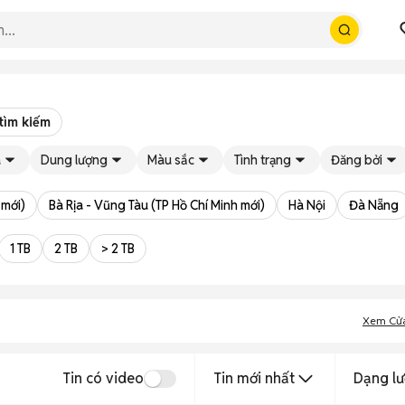
tìm kiếm
á
Dung lượng
Màu sắc
Tình trạng
Đăng bởi
 mới)
Bà Rịa - Vũng Tàu (TP Hồ Chí Minh mới)
Hà Nội
Đà Nẵng
1 TB
2 TB
> 2 TB
Xem Cử
Tin có video
Tin mới nhất
Dạng lư