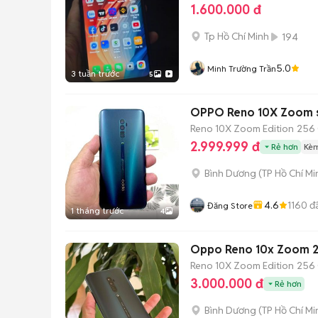
1.600.000 đ
Tp Hồ Chí Minh
194
5.0
Minh Trường Trần
3 tuần trước
5
OPPO Reno 10X Zoom s
Reno 10X Zoom Edition
256
2.999.999 đ
Rẻ hơn
Kèm
Bình Dương
(
TP Hồ Chí Mi
4.6
1160
đ
Đăng Store
1 tháng trước
4
Oppo Reno 10x Zoom 25
Reno 10X Zoom Edition
256
3.000.000 đ
Rẻ hơn
Bình Dương
(
TP Hồ Chí Mi