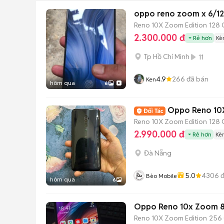
Reno 10X Zoom Edition
128 
2.300.000 đ
Rẻ hơn
Kè
Tp Hồ Chí Minh
11
4.9
266
đã bán
Ken
hôm qua
6
Oppo Reno 10
Reno 10X Zoom Edition
128 
2.990.000 đ
Rẻ hơn
Kè
Đà Nẵng
5.0
4306
đ
Bèo Mobile
hôm qua
6
Oppo Reno 10x Zoom 
Reno 10X Zoom Edition
256