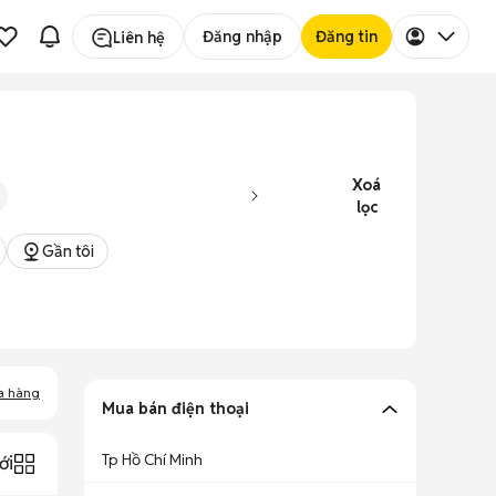
Đăng nhập
Đăng tin
Liên hệ
Xoá
lọc
Gần tôi
a hàng
Mua bán điện thoại
Tp Hồ Chí Minh
ới