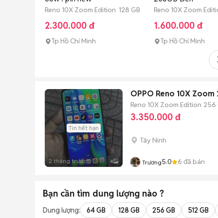
Reno 10X Zoom Edition 128 GB
Reno 10X Zoom Edit
2.300.000 đ
1.600.000 đ
Tp Hồ Chí Minh
Tp Hồ Chí Minh
OPPO Reno 10X Zoom
Reno 10X Zoom Edition
256
3.350.000 đ
Tin hết hạn
Tây Ninh
2 tháng trước
5.0
6
đã bán
4
Trương
Bạn cần tìm
dung lượng
nào ?
Dung lượng:
64 GB
128 GB
256 GB
512 GB