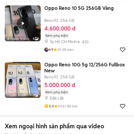
Oppo Reno 10 5G 256GB Vàng
Reno10
256 GB
4.600.000 đ
Kèm phụ kiện
6 ngày trước
5
Tp Hồ Chí Minh
410
4.9
25
đã bán
Oppo Reno 10G 5g 12/256G Fullbox
New
Reno10
256 GB
5.000.000 đ
Kèm phụ kiện
1 tuần trước
3
Đắk Lắk
5.0
2061
đã bán
Xem ngoại hình sản phẩm qua video