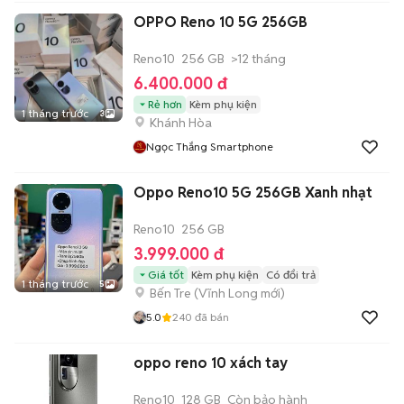
OPPO Reno 10 5G 256GB
Reno10
256 GB
>12 tháng
6.400.000 đ
Rẻ hơn
Kèm phụ kiện
1 tháng trước
3
Khánh Hòa
Ngọc Thắng Smartphone
Oppo Reno10 5G 256GB Xanh nhạt
Reno10
256 GB
3.999.000 đ
Giá tốt
Kèm phụ kiện
Có đổi trả
1 tháng trước
5
Bến Tre
(
Vĩnh Long
mới)
5.0
240
đã bán
oppo reno 10 xách tay
Reno10
128 GB
Còn bảo hành