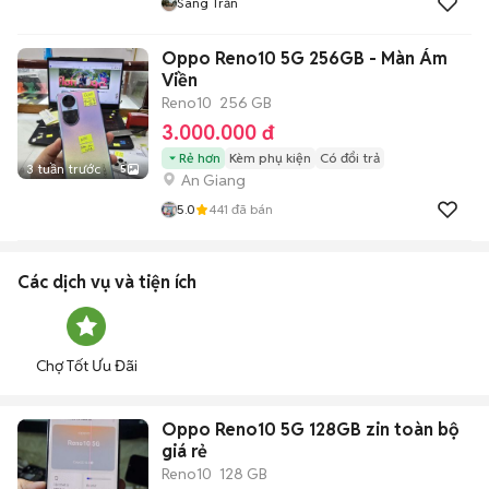
Sang Trần
Oppo Reno10 5G 256GB - Màn Ám
Viền
Reno10
256 GB
3.000.000 đ
Rẻ hơn
Kèm phụ kiện
Có đổi trả
3 tuần trước
5
An Giang
5.0
441
đã bán
Các dịch vụ và tiện ích
Chợ Tốt Ưu Đãi
Oppo Reno10 5G 128GB zin toàn bộ
giá rẻ
Reno10
128 GB