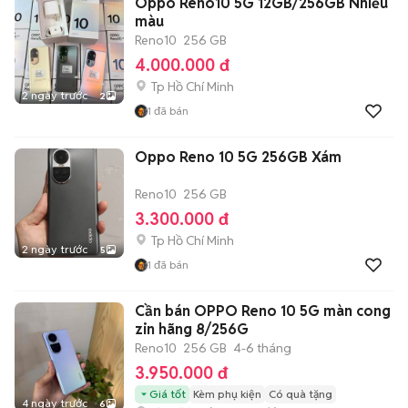
Oppo Reno10 5G 12GB/256GB Nhiều
màu
Reno10
256 GB
4.000.000 đ
Tp Hồ Chí Minh
2 ngày trước
2
1
đã bán
Oppo Reno 10 5G 256GB Xám
Reno10
256 GB
3.300.000 đ
Tp Hồ Chí Minh
2 ngày trước
5
1
đã bán
Cần bán OPPO Reno 10 5G màn cong
zin hãng 8/256G
Reno10
256 GB
4-6 tháng
3.950.000 đ
Giá tốt
Kèm phụ kiện
Có quà tặng
4 ngày trước
6