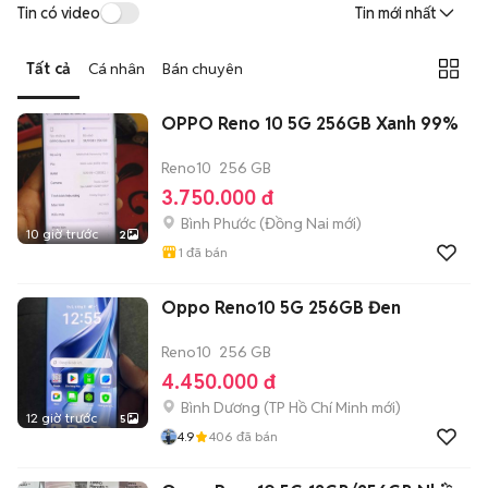
Tin có video
Tin mới nhất
Tất cả
Cá nhân
Bán chuyên
OPPO Reno 10 5G 256GB Xanh 99%
Reno10
256 GB
3.750.000 đ
Bình Phước
(
Đồng Nai
mới)
10 giờ trước
2
1
đã bán
Oppo Reno10 5G 256GB Đen
Reno10
256 GB
4.450.000 đ
Bình Dương
(
TP Hồ Chí Minh
mới)
12 giờ trước
5
4.9
406
đã bán