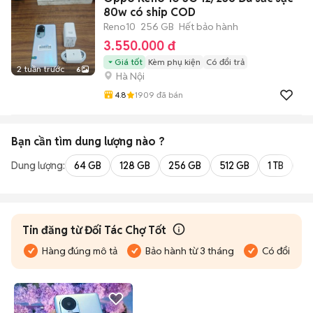
80w có ship COD
Reno10
256 GB
Hết bảo hành
3.550.000 đ
Giá tốt
Kèm phụ kiện
Có đổi trả
2 tuần trước
6
Hà Nội
4.8
1909
đã bán
Bạn cần tìm
dung lượng
nào ?
Dung lượng:
64 GB
128 GB
256 GB
512 GB
1 TB
2 
Tin đăng từ Đối Tác Chợ Tốt
Hàng đúng mô tả
Bảo hành từ 3 tháng
Có đổi trả