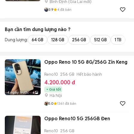
Bình Định
(
Gia Lai
mới)
3.9
4
đã bán
Bạn cần tìm
dung lượng
nào ?
Dung lượng:
64 GB
128 GB
256 GB
512 GB
1 TB
2 
Oppo Reno 10 5G 8G/256G Zin Keng
Reno10
256 GB
Hết bảo hành
4.200.000 đ
Giá tốt
4 ngày trước
6
Hà Nội
5.0
1361
đã bán
Oppo Reno10 5G 256GB Đen
Reno10
256 GB