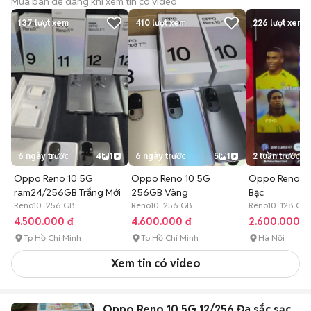
Mua bán dễ dàng khi xem tin có video
137
lượt xem
410
lượt xem
226
lượt xem
6 ngày trước
4
1
6 ngày trước
5
1
2 tuần trước
Oppo Reno 10 5G
Oppo Reno 10 5G
Oppo Reno10
ram24/256GB Trắng Mới
256GB Vàng
Bạc
Reno10 256 GB
Reno10 256 GB
Reno10 128 GB
4.500.000 đ
4.600.000 đ
2.600.000 đ
Tp Hồ Chí Minh
Tp Hồ Chí Minh
Hà Nội
Xem tin có video
Oppo Reno 10 5G 12/256 Đa sắc sạc