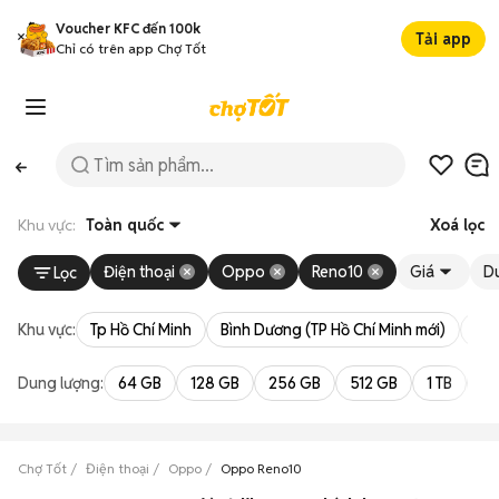
Voucher KFC đến 100k
Tải app
Chỉ có trên app Chợ Tốt
Khu vực:
Toàn quốc
Xoá lọc
Điện thoại
Oppo
Reno10
Giá
D
Lọc
Khu vực:
Tp Hồ Chí Minh
Bình Dương (TP Hồ Chí Minh mới)
Bà 
Dung lượng:
64 GB
128 GB
256 GB
512 GB
1 TB
2 
Chợ Tốt
Điện thoại
Oppo
Oppo Reno10