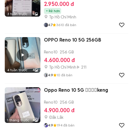
2.950.000 đ
Rẻ hơn
3 tuần trước
5
Tp Hồ Chí Minh
4.7
3610
đã bán
OPPO Reno 10 5G 256GB
Reno10
256 GB
4.600.000 đ
Tp Hồ Chí Minh
211
4 tuần trước
4
4.9
10
đã bán
Oppo Reno 10 5G ❤️‍🔥❤️‍🔥keng
Reno10
256 GB
4.900.000 đ
Đắk Lắk
1 tháng trước
4
4.9
194
đã bán