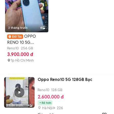
2 tháng trước
6
OPPO
RENO 10 5G
8GB.256GB
Reno10
256 GB
3.900.000 đ
DIMENSITY 7050
ZIN ĐẸP
Tp Hồ Chí Minh
Oppo Reno10 5G 128GB Bạc
Reno10
128 GB
2.600.000 đ
Rẻ hơn
2 tuần trước
6
Hà Nội
226