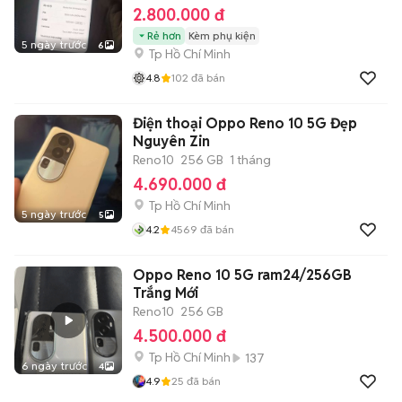
2.800.000 đ
Rẻ hơn
Kèm phụ kiện
5 ngày trước
6
Tp Hồ Chí Minh
4.8
102
đã bán
Điện thoại Oppo Reno 10 5G Đẹp
Nguyên Zin
Reno10
256 GB
1 tháng
4.690.000 đ
Tp Hồ Chí Minh
5 ngày trước
5
4.2
4569
đã bán
Oppo Reno 10 5G ram24/256GB
Trắng Mới
Reno10
256 GB
4.500.000 đ
Tp Hồ Chí Minh
137
6 ngày trước
4
4.9
25
đã bán