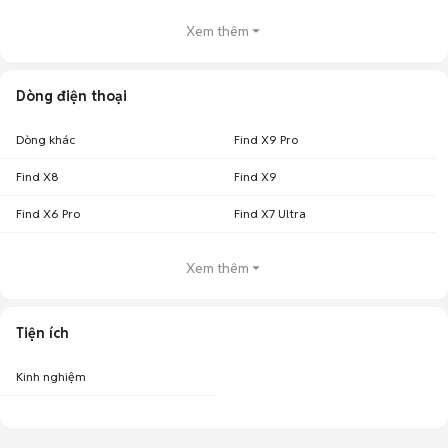
cho phép cài đặt nhiều ứng dụng và lưu video độ phân giải cao.
Xem thêm
OPPO Reno10 512GB cũ
:
Phiên bản cao cấp giúp bạn sử dụng máy
trong nhiều năm tới mà không bao giờ phải lo lắng về dung lượng.
Dòng điện thoại
Dòng khác
Find X9 Pro
Find X8
Find X9
Find X6 Pro
Find X7 Ultra
Xem thêm
Tiện ích
Kinh nghiệm