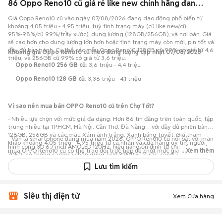
86 Oppo Reno10 cũ giá rẻ like new chính hãng đang bán 08/2026
Giá Oppo Reno10 cũ vào ngày 07/08/2026 đang dao động phổ biến từ
khoảng 4,05 triệu - 4,95 triệu, tuỳ tình trạng máy (cũ like new/cũ
95%-98%/cũ 99%/trầy xước), dung lượng (128GB/256GB), và nơi bán. Giá
sẽ cao hơn cho dung lượng lớn hơn hoặc tình trạng máy còn mới, pin tốt và
đầy đủ bảo hành. Cụ thể các mẫu Oppo Reno10 128GB cũ 99% có giá từ 4,6
Khoảng giá Oppo Reno10 cũ theo dung lượng cập nhật 07/08/2026
triệu, và 256GB cũ 99% có giá từ 3,6 triệu.
Oppo Reno10 256 GB cũ
: 3,6 triệu - 4,4 triệu
Oppo Reno10 128 GB cũ
: 3,36 triệu - 4,1 triệu
Vì sao nên mua bán OPPO Reno10 cũ trên Chợ Tốt?
- Nhiều lựa chọn với mức giá đa dạng: Hơn 86 tin đăng trên toàn quốc, tập
trung nhiều tại TP.HCM, Hà Nội, Cần Thơ, Đà Nẵng… với đầy đủ phiên bản
128GB, 256GB và các màu Xám ánh trăng, Xanh băng tuyết. Giá tham
- Vẫn là smartphone đáng mua năm 2026: OPPO Reno10 cũ nổi bật với màn
khảo khoảng 4,05 triệu - 4,95 triệu từ cá nhân và cửa hàng uy tín; người
hình cong 3D 6.7 inch AMOLED 120Hz, hiệu năng ổn định từ chip Dimensity
mua OPPO Reno10 cũ có thể trao đổi trực tiếp để chốt mức giá phù hợp
...Xem thêm
7050, hệ thống camera chân dung Tele 32MP xuất sắc, cùng viên pin
ngân sách.
5000mAh sạc nhanh SUPERVOOC 67W, mang lại trải nghiệm thanh lịch với
Lưu tìm kiếm
mức giá vô cùng hợp lý.
Siêu thị điện tử
Xem Cửa hàng