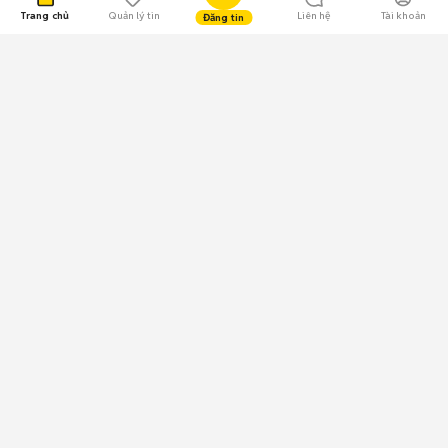
Trang chủ
Quản lý tin
Liên hệ
Tài khoản
Đăng tin
109.000 Bình chọn
Tải ứng dụng Chợ Tốt
Về Chợ Tốt
Quy chế sàn
Chính sách bảo mật
Giải quyết tranh chấp
CÔNG TY TNHH CHỢ TỐT - Người đại diện theo pháp luật:
Nguyễn Trọng Tấn; GPDKKD: 0312120782 do Sở KH & ĐT TP.HCM cấp ngày
11/01/2013;
GPMXH: 185/GP-BTTTT do Bộ Thông tin và Truyền thông
cấp ngày 09/07/2024 - Chịu trách nhiệm
nội dung: Trần Hoàng Ly.
Chính sách sử dụng