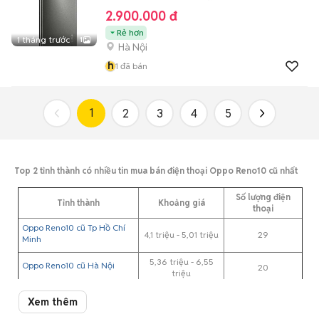
2.900.000 đ
Rẻ hơn
1 tháng trước
1
Hà Nội
h
1
đã bán
1
2
3
4
5
Top 2 tỉnh thành có nhiều tin mua bán điện thoại Oppo Reno10 cũ nhất
Số lượng điện
Tỉnh thành
Khoảng giá
thoại
Oppo Reno10 cũ Tp Hồ Chí
4,1 triệu - 5,01 triệu
29
Minh
5,36 triệu - 6,55
Oppo Reno10 cũ Hà Nội
20
triệu
Xem thêm
Giá Oppo Reno10 cũ theo màu sắc cập nhật 07/08/2026