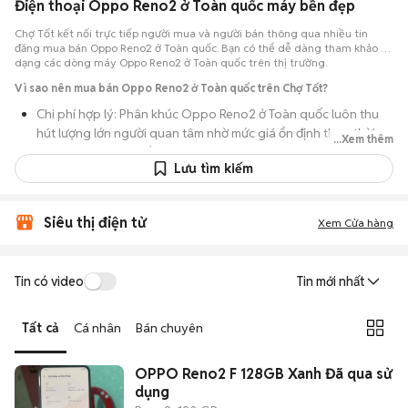
Điện thoại Oppo Reno2 ở Toàn quốc máy bền đẹp
Chợ Tốt kết nối trực tiếp người mua và người bán thông qua nhiều tin
đăng mua bán Oppo Reno2 ở Toàn quốc. Bạn có thể dễ dàng tham khảo đa
dạng các dòng máy Oppo Reno2 ở Toàn quốc trên thị trường.
Vì sao nên mua bán Oppo Reno2 ở Toàn quốc trên Chợ Tốt?
Chi phí hợp lý: Phân khúc Oppo Reno2 ở Toàn quốc luôn thu
hút lượng lớn người quan tâm nhờ mức giá ổn định theo thời
...Xem thêm
gian, phù hợp với số đông.
Lưu tìm kiếm
Nguồn cung dồi dào: Hàng loạt bài đăng Oppo Reno2 ở Toàn
quốc cung cấp cho bạn nhiều lựa chọn về tỷ lệ phần trăm pin,
tình trạng ngoại hình và lịch sử bảo hành.
Siêu thị điện tử
Xem Cửa hàng
Giao dịch thực tế: Việc gặp nhau trực tiếp giúp bạn có thời
gian cầm máy trên tay, test kỹ càng để tránh rủi ro khi mua đồ
Tin có video
Tin mới nhất
điện tử cũ.
Thanh toán nhanh chóng: Khi hai bên đã ưng ý về tình trạng
Tất cả
Cá nhân
Bán chuyên
máy, quá trình thanh toán và bàn giao diễn ra ngay lập tức,
thủ tục đơn giản.
OPPO Reno2 F 128GB Xanh Đã qua sử
dụng