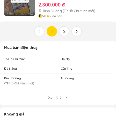
Tin hết hạn
2.300.000 đ
Bình Dương
(
TP Hồ Chí Minh
mới)
3 tháng trước
6
B
5.0
9
đã bán
1
2
Mua bán điện thoại
Tp Hồ Chí Minh
Hà Nội
Đà Nẵng
Cần Thơ
Bình Dương
An Giang
(
TP Hồ Chí Minh
mới)
Xem thêm
Khoảng giá