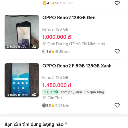
4.8
506
đã bán
OPPO Reno2 128GB Đen
Reno2
128 GB
1.000.000 đ
Bình Dương
(
TP Hồ Chí Minh
mới)
2 tuần trước
5
3.6
111
đã bán
OPPO Reno2 F 8GB 128GB Xanh
Reno2
128 GB
1.450.000 đ
Giá tốt
Kèm phụ kiện
Có quà tặng
4 tuần trước
4
Cần Thơ
5.0
17
đã bán
Bạn cần tìm
dung lượng
nào ?