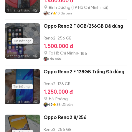
1.400.000 đ
Bình Dương
(
TP Hồ Chí Minh
mới)
3 tháng trước
4
2.9
10
đã bán
Oppo Reno2 F 8GB/256GB Đã dùng
Reno2
256 GB
Tin hết hạn
1.500.000 đ
Tp Hồ Chí Minh
186
3 tháng trước
1
1
đã bán
Oppo Reno2 F 128GB Trắng Đã dùng
Reno2
128 GB
Tin hết hạn
1.250.000 đ
Hải Phòng
3 tháng trước
3
4.9
38
đã bán
Oppo Reno2 8/256
Reno2
256 GB