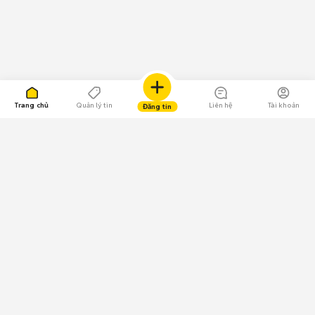
Trang chủ
Quản lý tin
Liên hệ
Tài khoản
Đăng tin
109.000 Bình chọn
Tải ứng dụng Chợ Tốt
Về Chợ Tốt
Quy chế sàn