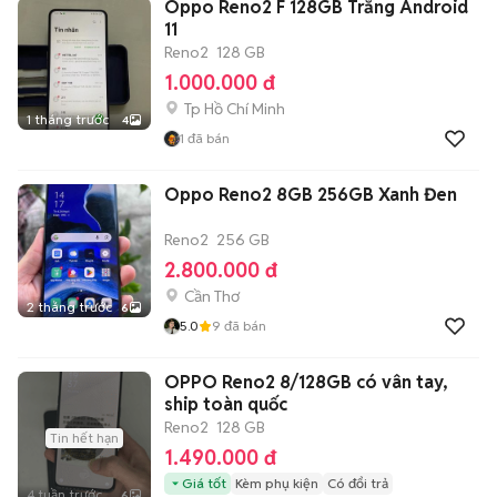
Oppo Reno2 F 128GB Trắng Android
11
Reno2
128 GB
1.000.000 đ
Tp Hồ Chí Minh
1 tháng trước
4
1
đã bán
Oppo Reno2 8GB 256GB Xanh Đen
Reno2
256 GB
2.800.000 đ
Cần Thơ
2 tháng trước
6
5.0
9
đã bán
OPPO Reno2 8/128GB có vân tay,
ship toàn quốc
Reno2
128 GB
Tin hết hạn
1.490.000 đ
Giá tốt
Kèm phụ kiện
Có đổi trả
4 tuần trước
6