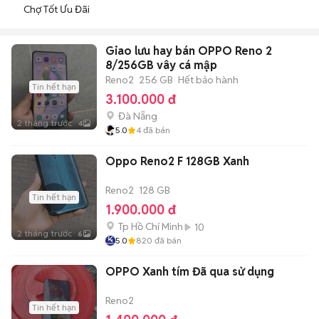
Chợ Tốt Ưu Đãi
Giao lưu hay bán OPPO Reno 2
8/256GB vây cá mập
Reno2
256 GB
Hết bảo hành
Tin hết hạn
3.100.000 đ
Đà Nẵng
2 tháng trước
4
5.0
4
đã bán
Oppo Reno2 F 128GB Xanh
Reno2
128 GB
Tin hết hạn
1.900.000 đ
Tp Hồ Chí Minh
10
2 tháng trước
6
5.0
820
đã bán
OPPO Xanh tím Đã qua sử dụng
Reno2
Tin hết hạn