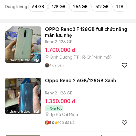
Dung lượng:
64 GB
128 GB
256 GB
512 GB
1 TB
2 
OPPO Reno2 F 128GB full chức năng
màn lưu nhẹ
Reno2
128 GB
1.700.000 đ
Bình Dương
(
TP Hồ Chí Minh
mới)
1 tháng trước
5
4
đã bán
Oppo Reno 2 6GB/128GB Xanh
Reno2
128 GB
1.350.000 đ
Giá tốt
1 tháng trước
3
Tp Hồ Chí Minh
5.0
190
đã bán