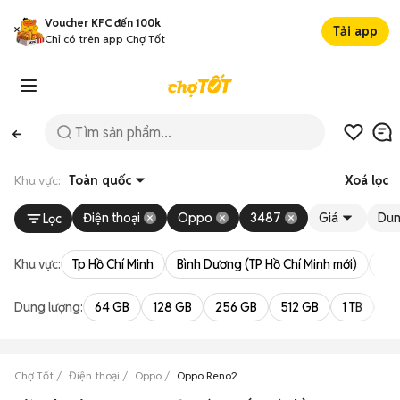
Voucher KFC đến 100k
Tải app
Chỉ có trên app Chợ Tốt
Khu vực:
Toàn quốc
Xoá lọc
Điện thoại
Oppo
3487
Giá
Dun
Lọc
Khu vực:
Tp Hồ Chí Minh
Bình Dương (TP Hồ Chí Minh mới)
Bà 
Dung lượng:
64 GB
128 GB
256 GB
512 GB
1 TB
2 
Chợ Tốt
Điện thoại
Oppo
Oppo Reno2