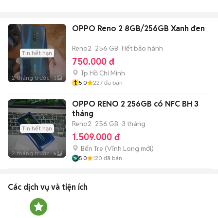
OPPO Reno 2 8GB/256GB Xanh đen
Reno2
256 GB
Hết bảo hành
Tin hết hạn
750.000 đ
Tp Hồ Chí Minh
2 tháng trước
3
t
5.0
227
đã bán
OPPO RENO 2 256GB có NFC BH 3
tháng
Reno2
256 GB
3 tháng
Tin hết hạn
1.509.000 đ
Bến Tre
(
Vĩnh Long
mới)
2 tháng trước
5
5.0
120
đã bán
Các dịch vụ và tiện ích