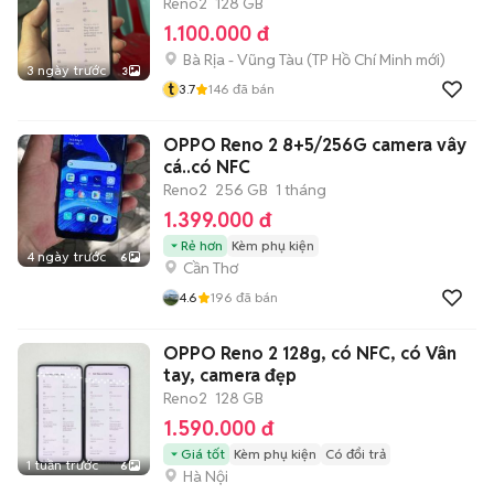
Reno2
128 GB
1.100.000 đ
Bà Rịa - Vũng Tàu
(
TP Hồ Chí Minh
mới)
3 ngày trước
3
t
3.7
146
đã bán
OPPO Reno 2 8+5/256G camera vây
cá..có NFC
Reno2
256 GB
1 tháng
1.399.000 đ
Rẻ hơn
Kèm phụ kiện
4 ngày trước
6
Cần Thơ
4.6
196
đã bán
OPPO Reno 2 128g, có NFC, có Vân
tay, camera đẹp
Reno2
128 GB
1.590.000 đ
Giá tốt
Kèm phụ kiện
Có đổi trả
1 tuần trước
6
Hà Nội