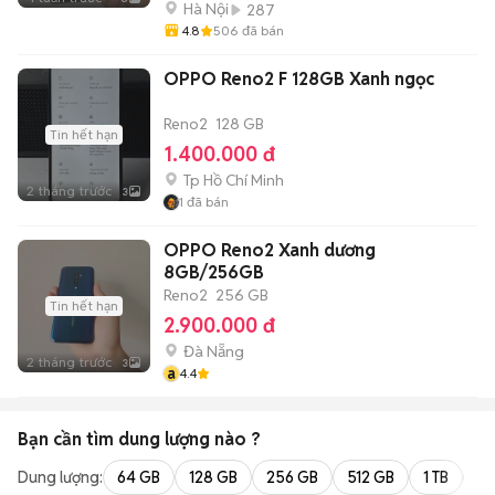
Hà Nội
287
4.8
506
đã bán
OPPO Reno2 F 128GB Xanh ngọc
Reno2
128 GB
Tin hết hạn
1.400.000 đ
Tp Hồ Chí Minh
2 tháng trước
3
1
đã bán
OPPO Reno2 Xanh dương
8GB/256GB
Reno2
256 GB
Tin hết hạn
2.900.000 đ
Đà Nẵng
2 tháng trước
3
a
4.4
Bạn cần tìm
dung lượng
nào ?
Dung lượng:
64 GB
128 GB
256 GB
512 GB
1 TB
2 