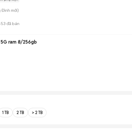
g Đình
mới)
553
đã bán
 5G ram 8/256gb
n
1 TB
2 TB
> 2 TB