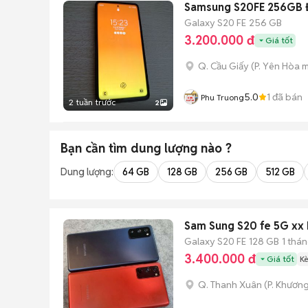
Samsung S20FE 256GB 
Galaxy S20 FE
256 GB
3.200.000 đ
Giá tốt
Q. Cầu Giấy
(
P. Yên Hòa
m
5.0
1
đã bán
Phu Truong
2 tuần trước
2
Bạn cần tìm
dung lượng
nào ?
Dung lượng:
64 GB
128 GB
256 GB
512 GB
Sam Sung S20 fe 5G xx
Galaxy S20 FE
128 GB
1 thá
3.400.000 đ
Giá tốt
K
Q. Thanh Xuân
(
P. Khươn