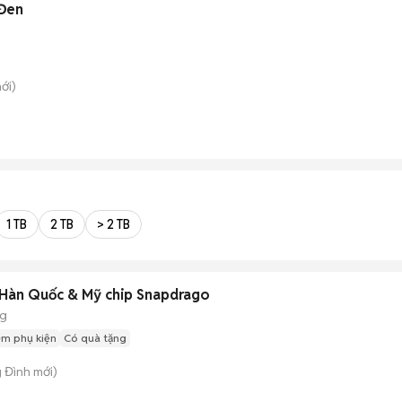
Đen
ới)
1 TB
2 TB
> 2 TB
 Hàn Quốc & Mỹ chip Snapdrago
ng
èm phụ kiện
Có quà tặng
g Đình
mới)