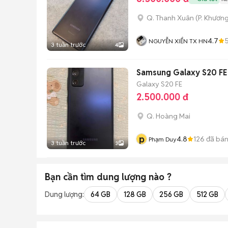
Q. Thanh Xuân
(
P. Khươn
4.7
NGUYỄN XIỂN TX HN
3 tuần trước
4
Samsung Galaxy S20 FE
Galaxy S20 FE
2.500.000 đ
Q. Hoàng Mai
p
4.8
126
đã bá
Phạm Duy
3 tuần trước
3
Bạn cần tìm
dung lượng
nào ?
Dung lượng:
64 GB
128 GB
256 GB
512 GB