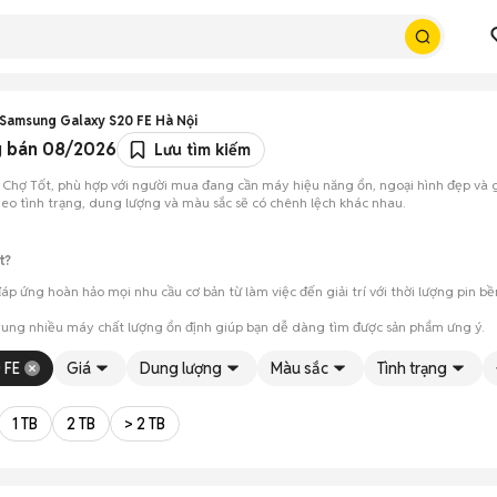
Samsung Galaxy S20 FE Hà Nội
g bán 08/2026
Lưu tìm kiếm
 Chợ Tốt, phù hợp với người mua đang cần máy hiệu năng ổn, ngoại hình đẹp và g
 theo tình trạng, dung lượng và màu sắc sẽ có chênh lệch khác nhau.
t?
ứng hoàn hảo mọi nhu cầu cơ bản từ làm việc đến giải trí với thời lượng pin bền 
trung nhiều máy chất lượng ổn định giúp bạn dễ dàng tìm được sản phẩm ưng ý.
ra ngoại hình, màn hình và các chức năng của máy trước khi mua.
 FE
Giá
Dung lượng
Màu sắc
Tình trạng
ục, có thể chốt nhanh khi cả hai bên đồng ý về mức giá.
1 TB
2 TB
> 2 TB