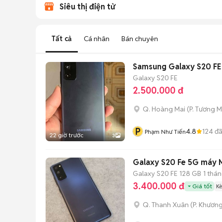
Siêu thị điện tử
Tất cả
Cá nhân
Bán chuyên
Samsung Galaxy S20 FE
Galaxy S20 FE
2.500.000 đ
Q. Hoàng Mai
(
P. Tương M
P
4.8
124
đã
Phạm Như Tiến
22 giờ trước
3
Galaxy S20 Fe 5G máy 
Galaxy S20 FE
128 GB
1 thá
3.400.000 đ
Giá tốt
K
Q. Thanh Xuân
(
P. Khươn