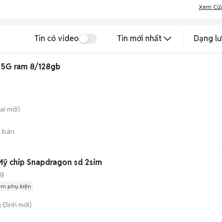
Xem Cử
Tin có video
Tin mới nhất
Dạng lư
 5G ram 8/128gb
ai
mới)
 bán
Mỹ chip Snapdragon sd 2sim
ng
èm phụ kiện
g Đình
mới)