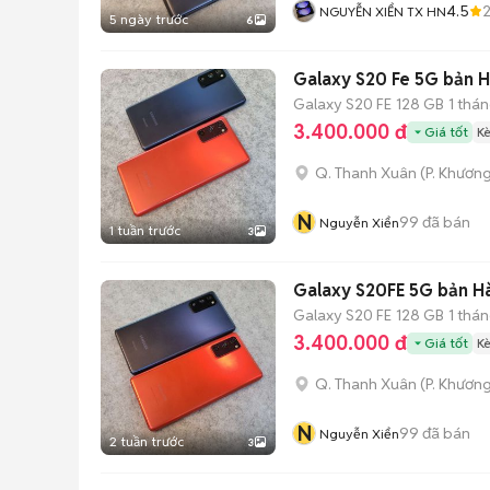
4.5
NGUYỄN XIỂN TX HN
5 ngày trước
6
Galaxy S20 Fe 5G bản H
Galaxy S20 FE
128 GB
1 thá
3.400.000 đ
Giá tốt
K
Q. Thanh Xuân
(
P. Khươn
N
99
đã bán
Nguyễn Xiển
1 tuần trước
3
Galaxy S20FE 5G bản 
Galaxy S20 FE
128 GB
1 thá
3.400.000 đ
Giá tốt
K
Q. Thanh Xuân
(
P. Khươn
N
99
đã bán
Nguyễn Xiển
2 tuần trước
3