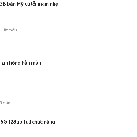
B bản Mỹ cũ lỗi main nhẹ
 Liệt
mới)
 zin hỏng hẳn màn
ã bán
5G 128gb full chức năng