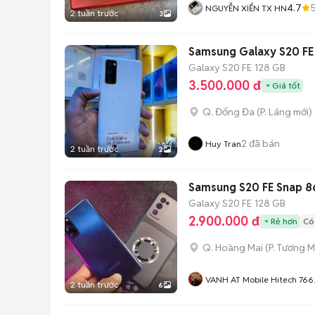
4.7
NGUYỄN XIỂN TX HN
2 tuần trước
3
Samsung Galaxy S20 FE
Galaxy S20 FE
128 GB
3.500.000 đ
Giá tốt
Q. Đống Đa
(
P. Láng
mới)
2
đã bán
Huy Tran
2 tuần trước
2
Samsung S20 FE Snap 
Galaxy S20 FE
128 GB
2.900.000 đ
Rẻ hơn
Có
Q. Hoàng Mai
(
P. Tương M
VANH AT Mobile Hitech 766
2 tuần trước
6
Trương Định HN