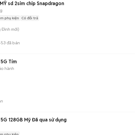
 MỸ sd 2sim chip Snapdragon
ng
èm phụ kiện
Có đổi trả
g Đình
mới)
553
đã bán
 5G Tím
ảo hành
án
 5G 128GB Mỹ Đã qua sử dụng
m phụ kiện