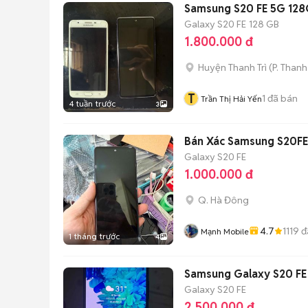
Samsung S20 FE 5G 128G
Galaxy S20 FE
128 GB
1.800.000 đ
Huyện Thanh Trì
(
P. Thanh
T
1
đã bán
Trần Thị Hải Yến
4 tuần trước
3
Bán Xác Samsung S20FE
Galaxy S20 FE
1.000.000 đ
Q. Hà Đông
4.7
1119
đ
Mạnh Mobile
1 tháng trước
4
Samsung Galaxy S20 FE 
Galaxy S20 FE
2.500.000 đ