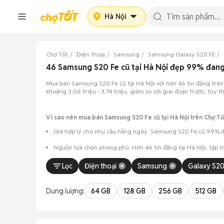
Hà Nội
Chợ Tốt
Điện thoại
Samsung
Samsung Galaxy S20 FE
46 Samsung S20 Fe cũ tại Hà Nội đẹp 99% đan
Mua bán Samsung S20 Fe cũ tại Hà Nội với hơn 46 tin đăng trên
khoảng 3,06 triệu - 3,74 triệu, giảm so với giai đoạn trước, tùy
Vì sao nên mua bán Samsung S20 Fe cũ tại Hà Nội trên Chợ Tố
Giá hợp lý cho nhu cầu hằng ngày: Samsung S20 Fe cũ 99% đáp 
Nguồn lựa chọn phong phú: Hơn 46 tin đăng tại Hà Nội, tập 
Chủ động kiểm tra máy: Dễ dàng hẹn gặp người bán để kiểm t
Lọc
Điện thoại
Samsung
Galaxy S20
Mua bán nhanh chóng: Giao dịch trực tiếp tại Hà Nội, ít thủ t
Dung lượng:
64 GB
128 GB
256 GB
512 GB