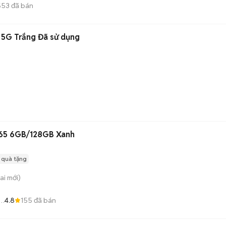
553
đã bán
 5G Trắng Đã sử dụng
865 6GB/128GB Xanh
 quà tặng
ai
mới)
4.8
155
đã bán