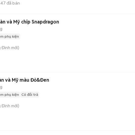
247
đã bán
àn và Mỹ chip Snapdragon
ng
èm phụ kiện
g Đình
mới)
Hàn và Mỹ màu Đỏ&Đen
ng
èm phụ kiện
Có đổi trả
g Đình
mới)