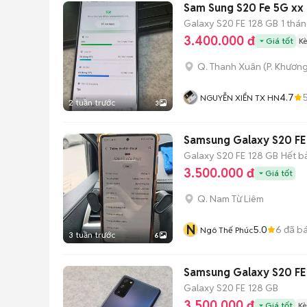
Sam Sung S20 Fe 5G xx
Galaxy S20 FE
128 GB
1 thá
3.400.000 đ
Giá tốt
K
Q. Thanh Xuân
(
P. Khươn
4.7
NGUYỄN XIỂN TX HN
2 tuần trước
3
Samsung Galaxy S20 FE
Galaxy S20 FE
128 GB
Hết b
3.500.000 đ
Giá tốt
Q. Nam Từ Liêm
N
5.0
6
đã b
Ngô Thế Phúc
3 tuần trước
6
Samsung Galaxy S20 FE
Galaxy S20 FE
128 GB
3.500.000 đ
Giá tốt
Kè