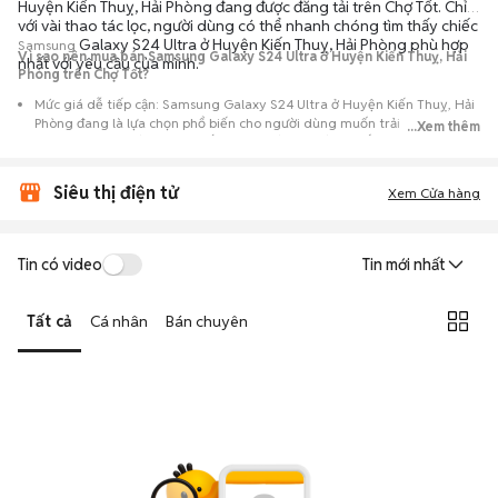
Huyện Kiến Thuỵ, Hải Phòng đang được đăng tải trên Chợ Tốt. Chỉ
với vài thao tác lọc, người dùng có thể nhanh chóng tìm thấy chiếc
Galaxy S24 Ultra ở Huyện Kiến Thuỵ, Hải Phòng phù hợp
Samsung
Vì sao nên mua bán Samsung Galaxy S24 Ultra ở Huyện Kiến Thuỵ, Hải
nhất với yêu cầu của mình.
Phòng trên Chợ Tốt?
Mức giá dễ tiếp cận: Samsung Galaxy S24 Ultra ở Huyện Kiến Thuỵ, Hải
Phòng đang là lựa chọn phổ biến cho người dùng muốn trải nghiệm
...Xem thêm
dòng máy này với chi phí thấp hơn so với khi mới ra mắt.
Nguồn cung phong phú: Dễ dàng tìm thấy
Samsung
Galaxy S24 Ultra ở
Siêu thị điện tử
Huyện Kiến Thuỵ, Hải Phòng từ nhiều cá nhân muốn lên đời máy, mang
Xem Cửa hàng
đến đa dạng sự lựa chọn về tình trạng bảo hành, hình thức máy và màu
sắc.
Giao dịch minh bạch: Việc gặp gỡ trực tiếp giúp người mua
Tin có video
Tin mới nhất
đánh giá chính xác hiệu năng thực tế của máy so với mô tả trên
tin đăng.
Tất cả
Cá nhân
Bán chuyên
Mua bán linh hoạt: Hai bên có thể chủ động thỏa thuận giá cả và
địa điểm giao nhận, chốt giao dịch nhanh chóng khi đạt được
tiếng nói chung.