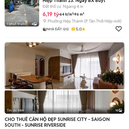
Hiệp Thành 23. Ngay BX Buýt
Đất thổ cư
Ngang 4 m
6,19 tỷ
64 tr/m²
96 m²
Phường Hiệp Thành
(
P. Tân Thới Hiệp
mới)
1 phút trước
4
5.0
NHÀ ĐẤT Q12
Tin ưu tiên
10
+
2
CHO THUÊ CĂN HỘ ĐẸP SUNRISE CITY - SAIGON
SOUTH - SUNRISE RIVERSIDE