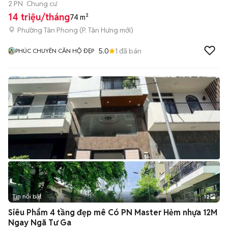
2 PN
Chung cư
14 triệu/tháng
74 m²
Phường Tân Phong
(
P. Tân Hưng
mới)
5.0
1
đã bán
PHÚC CHUYÊN CĂN HỘ ĐẸP
Tin nổi bật
12
+
2
Siêu Phẩm 4 tầng đẹp mê Có PN Master Hẻm nhựa 12M
Ngay Ngã Tư Ga