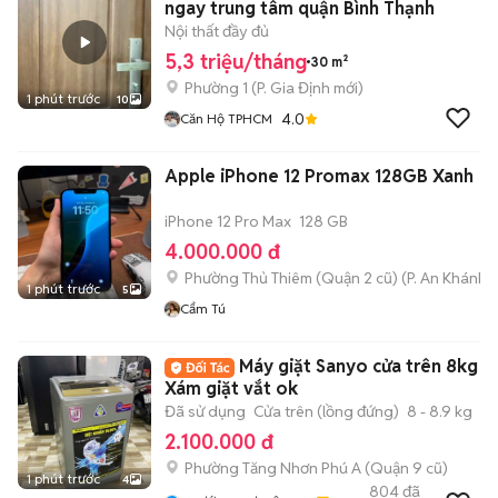
ngay trung tâm quận Bình Thạnh
Nội thất đầy đủ
5,3 triệu/tháng
30 m²
Phường 1
(
P. Gia Định
mới)
1 phút trước
10
4.0
Căn Hộ TPHCM
Apple iPhone 12 Promax 128GB Xanh
iPhone 12 Pro Max
128 GB
4.000.000 đ
Phường Thủ Thiêm (Quận 2 cũ)
(
P. An Khánh
m
1 phút trước
5
Cẩm Tú
Máy giặt Sanyo cửa trên 8kg
Xám giặt vắt ok
Đã sử dụng
Cửa trên (lồng đứng)
8 - 8.9 kg
2.100.000 đ
Phường Tăng Nhơn Phú A (Quận 9 cũ)
1 phút trước
4
804
đã