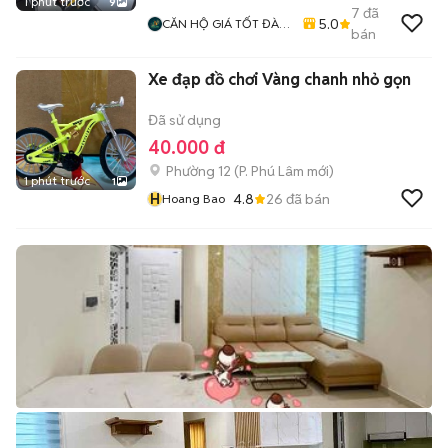
1 phút trước
9
7
đã
5.0
CĂN HỘ GIÁ TỐT ĐÀ
bán
NẴNG
Xe đạp đồ chơi Vàng chanh nhỏ gọn
Đã sử dụng
40.000 đ
Phường 12
(
P. Phú Lâm
mới)
1 phút trước
1
H
4.8
26
đã bán
Hoang Bao