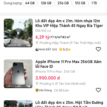
Dung lượng:
64 GB
128 GB
256 GB
512 GB
1 TB
2 
Lô đất đẹp 4m x 21m. Hẻm nhựa 12m
Khu VIP Hiệp Thành 45 Ngay Bia Tiger
Đất thổ cư
6,29 tỷ
77 tr/m²
82 m²
Phường Hiệp Thành
(
P. Tân Thới Hiệp
mới)
1 phút trước
4
5.0
NHÀ ĐẤT Q12
Apple iPhone 11 Pro Max 256GB Xám
lỗi Face ID
iPhone 11 Pro Max
256 GB
3.900.000 đ
Phường 5
(
P. Tân Sơn Nhất
mới)
1 phút trước
4
V
24
đã bán
Văn Đông
Lô đất đẹp 4m x 25m. Mặt Tiền Đường