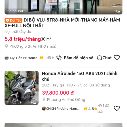
Tin nổi bật
11
+
2
ĐI BỘ VLU-5TR8-NHÀ MỚI-THANG MÁY-HẦM
XE-FULL NỘI THẤT
Nội thất đầy đủ
5,8 triệu/tháng
30 m²
Phường 5
(
P. An Nhơn
mới)
1
đã bán
Bấm để hiện số
Chat
Duy Tiến Ez House
Honda Airblade 150 ABS 2021 chính
chủ
2021
Tay ga
100 - 175 cc
Đã sử dụng
39.800.000 đ
Phường An Phú Đông
Tin ưu tiên
9
491
đã
4.5
CHXM Phương Nam
bán
Chuyên Bán Xe Trả
Góp