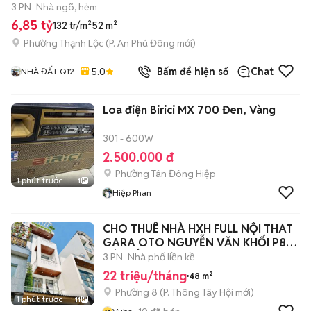
3 PN
Nhà ngõ, hẻm
6,85 tỷ
132 tr/m²
52 m²
Phường Thạnh Lộc
(
P. An Phú Đông
mới)
5.0
Bấm để hiện số
Chat
NHÀ ĐẤT Q12
Loa điện Birici MX 700 Đen, Vàng
301 - 600W
2.500.000 đ
Phường Tân Đông Hiệp
1 phút trước
1
Hiệp Phan
CHO THUÊ NHÀ HXH FULL NỘI THAT
GARA OTO NGUYỄN VĂN KHỐI P8
GÒ VẤP
3 PN
Nhà phố liền kề
22 triệu/tháng
48 m²
Phường 8
(
P. Thông Tây Hội
mới)
1 phút trước
11