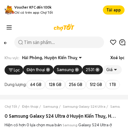
Voucher KFC đến 100k
Tải app
Chỉ có trên app Chợ Tốt
Khu vực:
Hải Phòng, Huyện Kiến Thuỵ
Xoá lọc
Điện thoại
Samsung
2531
Giá
Lọc
Dung lượng:
64 GB
128 GB
256 GB
512 GB
1 TB
2 
Chợ Tốt
Điện thoại
Samsung
Samsung Galaxy S24 Ultra
Samsung Ga
0 Samsung Galaxy S24 Ultra ở Huyện Kiến Thuỵ, Hải Phòng máy bền đẹp đang bán 08/2026
Hiện có hơn 0 lựa chọn mua bán
Galaxy S24 Ultra ở
Samsung