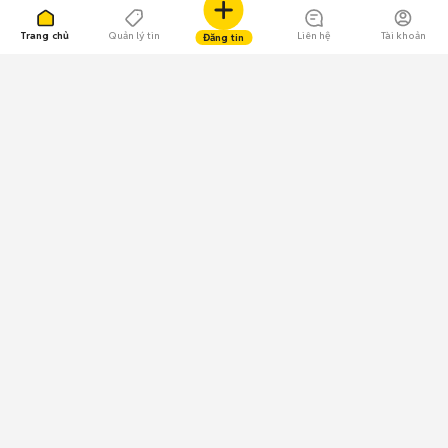
Trang chủ
Quản lý tin
Liên hệ
Tài khoản
Đăng tin
109.000 Bình chọn
Tải ứng dụng Chợ Tốt
Về Chợ Tốt
Quy chế sàn
Chính sách bảo mật
Giải quyết tranh chấp
CÔNG TY TNHH CHỢ TỐT - Người đại diện theo pháp luật:
Nguyễn Trọng Tấn; GPDKKD: 0312120782 do Sở KH & ĐT TP.HCM cấp ngày
11/01/2013;
GPMXH: 185/GP-BTTTT do Bộ Thông tin và Truyền thông
cấp ngày 09/07/2024 - Chịu trách nhiệm
nội dung: Trần Hoàng Ly.
Chính sách sử dụng
Địa chỉ: Tầng 18, Toà nhà UOA, Số 6 đường Tân Trào, Phường Tân Mỹ,