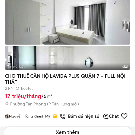
Tin nổi bật
5
CHO THUÊ CĂN HỘ LAVIDA PLUS QUẬN 7 – FULL NỘI
THẤT
2 PN
Officetel
17 triệu/tháng
75 m²
Phường Tân Phong
(
P. Tân Hưng
mới)
1
đã bán
Bấm để hiện số
Chat
Nguyễn Hồng Khánh Mỹ
Xem thêm