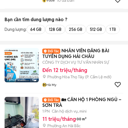
v
10
đã bán
Vuba
Bạn cần tìm
dung lượng
nào ?
Dung lượng:
64 GB
128 GB
256 GB
512 GB
1 TB
2 
NHÂN VIÊN ĐĂNG BÀI
TUYỂN DỤNG HẢI CHÂU
CÔNG TY DỊCH VỤ TƯ VẤN NHÂN SỰ
Đến 12 triệu/tháng
Phường Hòa Thọ Tây
(
P. Cẩm Lệ
mới)
1 phút trước
1
H
Hà My
🏡 CĂN HỘ 1 PHÒNG NGỦ –
SƠN TRÀ
1 PN
Căn hộ dịch vụ, mini
11 triệu/tháng
30 m²
Phường An Hải Bắc