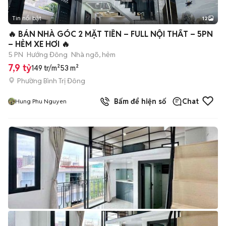
Tin nổi bật
12
+
2
🔥 BÁN NHÀ GÓC 2 MẶT TIỀN – FULL NỘI THẤT – 5PN
– HẺM XE HƠI 🔥
5 PN
Hướng Đông
Nhà ngõ, hẻm
7,9 tỷ
149 tr/m²
53 m²
Phường Bình Trị Đông
Bấm để hiện số
Chat
Hung Phu Nguyen