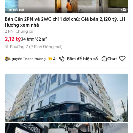
Tin nổi bật
7
+
2
Bán Căn 2PN và 2WC chỉ 1 đời chủ; Giá bán 2,120 tỷ. LH
Hương xem nhà
2 PN
Chung cư
2,12 tỷ
34 tr/m²
62 m²
Phường 7
(
P. Bình Đông
mới)
4.0
Bấm để hiện số
Chat
Nguyễn Thanh Hương