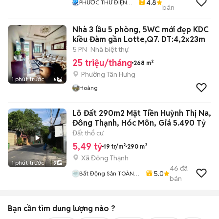
4.8
PHƯỚC THƯ ĐIỆN
bán
MÁY
Nhà 3 lầu 5 phòng, 5WC mới đẹp KDC
kiều Đàm gần Lotte,Q7. DT:4,2x23m
5 PN
Nhà biệt thự
25 triệu/tháng
268 m²
Phường Tân Hưng
1 phút trước
5
Hoàng
Lô Đất 290m2 Mặt Tiền Huỳnh Thị Na,
Đông Thạnh, Hóc Môn, Giá 5.490 Tỷ
Đất thổ cư
5,49 tỷ
19 tr/m²
290 m²
Xã Đông Thạnh
1 phút trước
9
46
đã
5.0
Bất Động Sản TOÀN
bán
CẦU LAND
Bạn cần tìm
dung lượng
nào ?