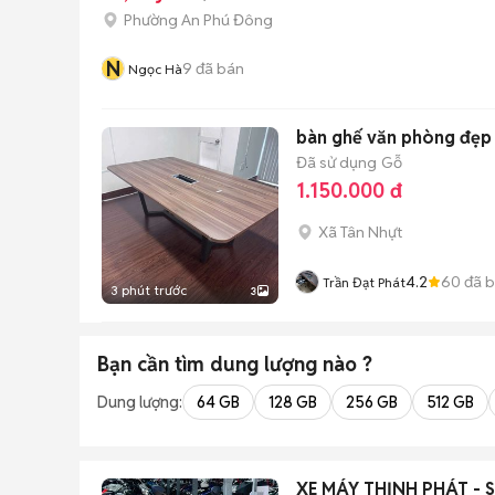
Phường An Phú Đông
N
9
đã bán
Ngọc Hà
bàn ghế văn phòng đẹp
Đã sử dụng
Gỗ
1.150.000 đ
Xã Tân Nhựt
4.2
60
đã 
Trần Đạt Phát
3 phút trước
3
Bạn cần tìm
dung lượng
nào ?
Dung lượng:
64 GB
128 GB
256 GB
512 GB
XE MÁY THỊNH PHÁT - 