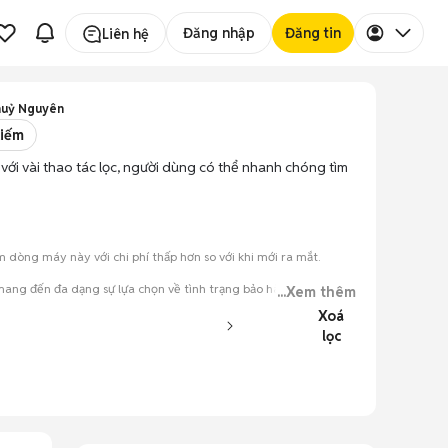
Đăng nhập
Đăng tin
Liên hệ
huỷ Nguyên
kiếm
với vài thao tác lọc, người dùng có thể nhanh chóng tìm
dòng máy này với chi phí thấp hơn so với khi mới ra mắt.
ang đến đa dạng sự lựa chọn về tình trạng bảo hành, hình thức
...Xem thêm
Xoá
lọc
đăng.
tiếng nói chung.