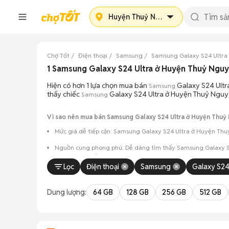
Huyện Thuỷ Nguyên
Chợ Tốt
Điện thoại
Samsung
Samsung Galaxy S24 Ultra
1 Samsung Galaxy S24 Ultra ở Huyện Thuỷ Ngu
Hiện có hơn 1 lựa chọn mua bán
Galaxy S24 Ultr
Samsung
thấy chiếc
Galaxy S24 Ultra ở Huyện Thuỷ Nguyê
Samsung
Vì sao nên mua bán Samsung Galaxy S24 Ultra ở Huyện Thuỷ 
Mức giá dễ tiếp cận: Samsung Galaxy S24 Ultra ở Huyện Thuỷ
Nguồn cung phong phú: Dễ dàng tìm thấy
Samsung
Galaxy S
máy và màu sắc.
Lọc
Điện thoại
Samsung
Galaxy S24
Giao dịch minh bạch: Việc gặp gỡ trực tiếp giúp người 
Mua bán linh hoạt: Hai bên có thể chủ động thỏa thuận
Dung lượng:
64 GB
128 GB
256 GB
512 GB