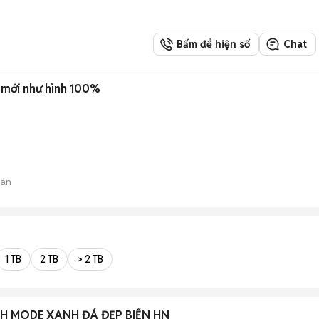
Bấm để hiện số
Chat
 mới như hình 100%
bán
1 TB
2 TB
> 2 TB
SH MODE XANH ĐÁ ĐẸP BIỂN HN