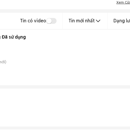
Xem Cử
Tin có video
Tin mới nhất
Dạng lư
 Đã sử dụng
ới)