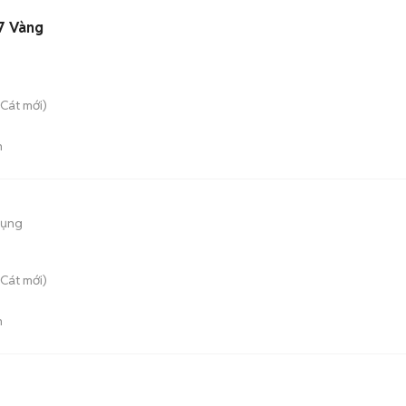
7 Vàng
 Cát
mới)
n
dụng
 Cát
mới)
n