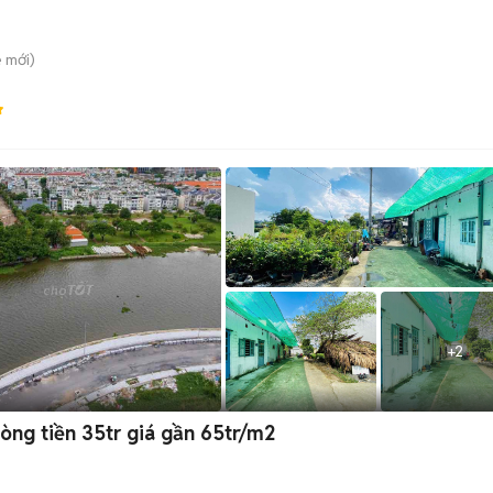
ê
mới)
+
2
òng tiền 35tr giá gần 65tr/m2