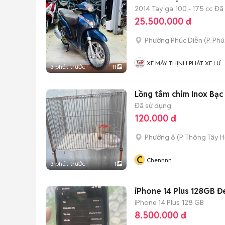
2014
Tay ga
100 - 175 cc
Đã
25.500.000 đ
Phường Phúc Diễn
(
P. Ph
XE MÁY THỊNH PHÁT XE LƯ
3 phút trước
11
GIÁ RẺ
Lồng tắm chim Inox Bạc
Đã sử dụng
120.000 đ
Phường 8
(
P. Thông Tây H
C
Chennnn
3 phút trước
1
iPhone 14 Plus 128GB Đ
iPhone 14 Plus
128 GB
8.500.000 đ