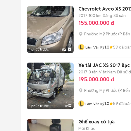
Chevrolet Aveo XS 201
2017
100 km
Xăng
Số sàn
155.000.000 đ
Phường Mỹ Phước
(
P. Bến
L
1.0
59
đã bá
Lâm Văn Kỳ
1 phút trước
13
Xe tải JAC XS 2017 Bạc
2017
3 tấn
Việt Nam
Đã sử 
195.000.000 đ
Phường Mỹ Phước
(
P. Bến
L
1.0
59
đã bá
Lâm Văn Kỳ
1 phút trước
12
Ghế xoay có tựa
Mới
Khác