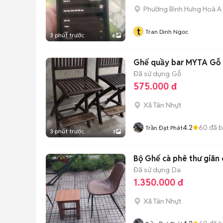
Phường Bình Hưng Hoà A
t
Tran Dinh Ngoc
3 phút trước
6
Ghế quầy bar MYTA Gỗ 
Đã sử dụng
Gỗ
575.000 đ
Xã Tân Nhựt
4.2
60
đã 
Trần Đạt Phát
3 phút trước
3
Bộ Ghế cà phê thư giãn 
Đã sử dụng
Da
1.350.000 đ
Xã Tân Nhựt