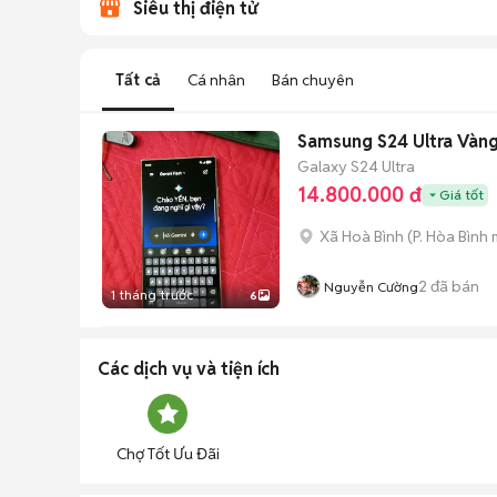
Siêu thị điện tử
Tất cả
Cá nhân
Bán chuyên
Samsung S24 Ultra Vàng
Galaxy S24 Ultra
14.800.000 đ
Giá tốt
Xã Hoà Bình
(
P. Hòa Bình
m
2
đã bán
Nguyễn Cường
1 tháng trước
6
Các dịch vụ và tiện ích
Chợ Tốt Ưu Đãi