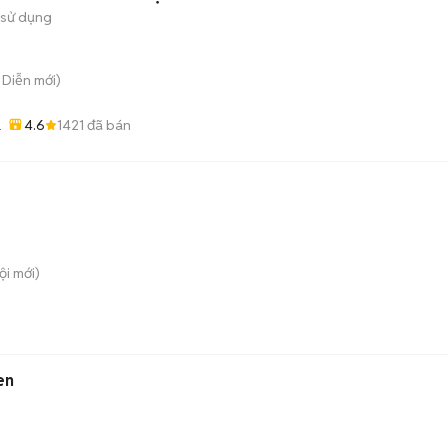
 sử dụng
ú Diễn
mới)
4.6
1421
đã bán
ỚT
ội
mới)
en