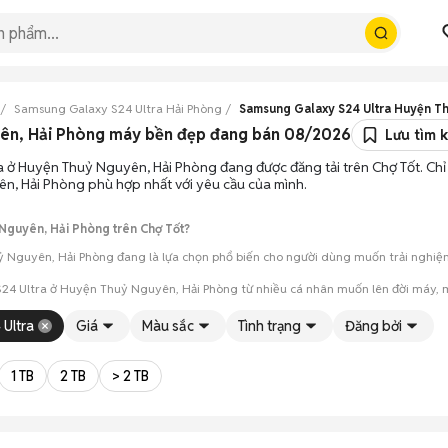
Samsung Galaxy S24 Ultra Hải Phòng
Samsung Galaxy S24 Ultra Huyện T
yên, Hải Phòng máy bền đẹp đang bán 08/2026
Lưu tìm 
a ở Huyện Thuỷ Nguyên, Hải Phòng đang được đăng tải trên Chợ Tốt. Chỉ 
n, Hải Phòng phù hợp nhất với yêu cầu của mình.
Nguyên, Hải Phòng trên Chợ Tốt?
 Nguyên, Hải Phòng đang là lựa chọn phổ biến cho người dùng muốn trải nghiệm 
24 Ultra ở Huyện Thuỷ Nguyên, Hải Phòng từ nhiều cá nhân muốn lên đời máy, m
 Ultra
Giá
Màu sắc
Tình trạng
Đăng bởi
mua đánh giá chính xác hiệu năng thực tế của máy so với mô tả trên tin 
 giá cả và địa điểm giao nhận, chốt giao dịch nhanh chóng khi đạt được 
1 TB
2 TB
> 2 TB