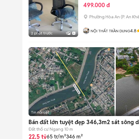
499.000 đ
Phường Hòa An
(
P. An Kh
4.8
NỘI THẤT TRẦN DUNG
2 phút trước
1
Tin nổi bật
Bán đất lớn tuyệt đẹp 346,3m2 sát sông d
Đất thổ cư
Ngang 10 m
22,5 tỷ
65 tr/m²
346 m²