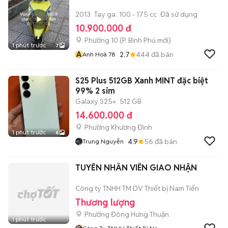
2013
Tay ga
100 - 175 cc
Đã sử dụng
10.900.000 đ
Phường 10
(
P. Bình Phú
mới)
1 phút trước
7
A
2.7
444
đã bán
Anh Hoà 78
S25 Plus 512GB Xanh MINT đặc biệt
99% 2 sim
Galaxy S25+
512 GB
14.600.000 đ
Phường Khương Đình
1 phút trước
6
4.9
56
đã bán
Trung Nguyễn
TUYỂN NHÂN VIÊN GIAO NHẬN
Công ty TNHH TM DV Thiết bị Nam Tiến
Thương lượng
Phường Đông Hưng Thuận
1 phút trước