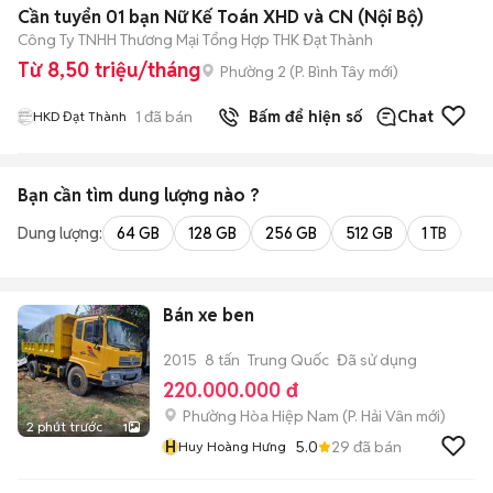
Cần tuyển 01 bạn Nữ Kế Toán XHD và CN (Nội Bộ)
Công Ty TNHH Thương Mại Tổng Hợp THK Đạt Thành
Từ 8,50 triệu/tháng
Phường 2
(
P. Bình Tây
mới)
1
đã bán
Bấm để hiện số
Chat
HKD Đạt Thành
Bạn cần tìm
dung lượng
nào ?
Dung lượng:
64 GB
128 GB
256 GB
512 GB
1 TB
2 
Bán xe ben
2015
8 tấn
Trung Quốc
Đã sử dụng
220.000.000 đ
Phường Hòa Hiệp Nam
(
P. Hải Vân
mới)
2 phút trước
1
H
5.0
29
đã bán
Huy Hoàng Hưng