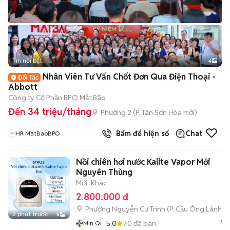
Tin nổi bật
4
Nhân Viên Tư Vấn Chốt Đơn Qua Điện Thoại -
Abbott
Công ty Cổ Phần BPO Mắt Bão
Đến 34 triệu/tháng
Phường 2
(
P. Tân Sơn Hòa
mới)
Bấm để hiện số
Chat
HR MatBaoBPO
Nồi chiên hơi nước Kalite Vapor Mới
Nguyên Thùng
Mới
Khác
2.800.000 đ
Phường Nguyễn Cư Trinh
(
P. Cầu Ông Lãnh
mớ
2 phút trước
5
5.0
70
đã bán
Min Qi