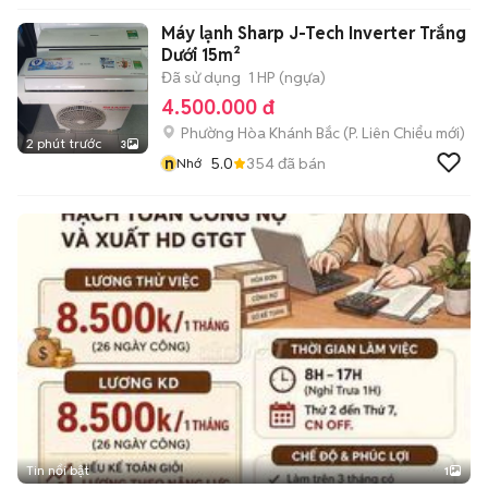
Máy lạnh Sharp J-Tech Inverter Trắng
Dưới 15m²
Đã sử dụng
1 HP (ngựa)
4.500.000 đ
Phường Hòa Khánh Bắc
(
P. Liên Chiểu
mới)
2 phút trước
3
n
5.0
354
đã bán
Nhớ
Tin nổi bật
1