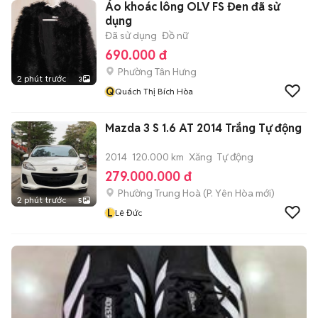
Áo khoác lông OLV FS Đen đã sử
dụng
Đã sử dụng
Đồ nữ
690.000 đ
Phường Tân Hưng
2 phút trước
3
Q
Quách Thị Bích Hòa
Mazda 3 S 1.6 AT 2014 Trắng Tự động
2014
120.000 km
Xăng
Tự động
279.000.000 đ
Phường Trung Hoà
(
P. Yên Hòa
mới)
2 phút trước
5
L
Lê Đức