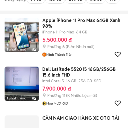
Apple iPhone 11 Pro Max 64GB Xanh
98%
iPhone 11 Pro Max
64 GB
5.500.000 đ
Phường 6
(
P. An Nhơn
mới)
1 phút trước
5
Minh Thành Trần
Dell Latitude 5520 i5 16GB/256GB
15.6 inch FHD
Intel Core i5
16 GB
256 GB
SSD
7.900.000 đ
Phường 11
(
P. Nhiêu Lộc
mới)
1 phút trước
3
H
Hoa Mười Giờ
CẦN NAM GIAO HÀNG XE OTO TẢI