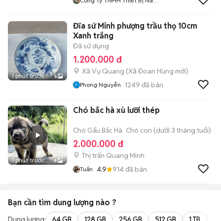
Công Ty TNHH Thiết Bị Nam
Tiến
Đĩa sứ Minh phượng trầu thọ 10cm
Xanh trắng
Đã sử dụng
1.200.000 đ
Xã Vụ Quang
(
Xã Đoan Hùng
mới)
1 phút trước
5
1249
đã bán
Phong Nguyễn
Chó bắc hà xù lưỡi thép
Chó Gấu Bắc Hà
Chó con (dưới 3 tháng tuổi)
2.000.000 đ
Thị trấn Quang Minh
1 phút trước
6
4.9
914
đã bán
Tuấn
Bạn cần tìm
dung lượng
nào ?
Dung lượng:
64 GB
128 GB
256 GB
512 GB
1 TB
2 