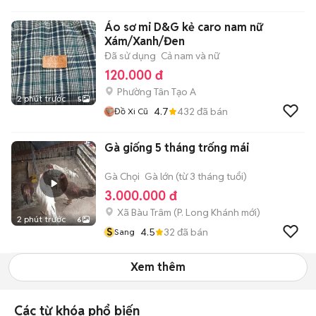
Áo sơ mi D&G kẻ caro nam nữ
Xám/Xanh/Đen
Đã sử dụng
Cả nam và nữ
120.000 đ
Phường Tân Tạo A
2 phút trước
5
4.7
432
đã bán
Đồ Xi Cũ
Gà giống 5 tháng trống mái
Gà Chọi
Gà lớn (từ 3 tháng tuổi)
3.000.000 đ
Xã Bàu Trâm
(
P. Long Khánh
mới)
2 phút trước
6
S
4.5
32
đã bán
Sang
Xem thêm
Các từ khóa phổ biến