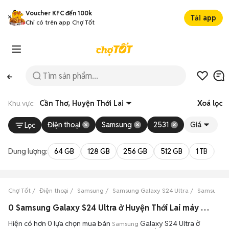
Voucher KFC đến 100k
Tải app
Chỉ có trên app Chợ Tốt
Khu vực:
Cần Thơ, Huyện Thới Lai
Xoá lọc
Điện thoại
Samsung
2531
Giá
Lọc
Dung lượng:
64 GB
128 GB
256 GB
512 GB
1 TB
2 
Chợ Tốt
Điện thoại
Samsung
Samsung Galaxy S24 Ultra
Samsung Ga
0 Samsung Galaxy S24 Ultra ở Huyện Thới Lai máy bền đẹp đang bán 08/2026
Hiện có hơn 0 lựa chọn mua bán
Galaxy S24 Ultra ở
Samsung