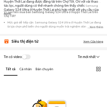
Huyện Thới Lai đang được đăng tải trên Chợ Tốt. Chỉ với vài thao
tác lọc, người dùng có thể nhanh chóng tìm thấy chiếc
Samsung
Galaxy S24 Ultra ở Huyện Thới Lai phù hợp nhất với yêu cầu của
Vì sao nên mua bán Samsung Galaxy S24 Ultra ở Huyện Thới Lai trên
mình.
Chợ Tốt?
Mức giá dễ tiếp cận: Samsung Galaxy S24 Ultra ở Huyện Thới Lai đang
là lựa chọn phổ biến cho người dùng muốn trải nghiệm dòng máy này
...Xem thêm
với chi phí thấp hơn so với khi mới ra mắt.
Nguồn cung phong phú: Dễ dàng tìm thấy
Samsung
Galaxy S24 Ultra ở
Siêu thị điện tử
Huyện Thới Lai từ nhiều cá nhân muốn lên đời máy, mang đến đa dạng
Xem Cửa hàng
sự lựa chọn về tình trạng bảo hành, hình thức máy và màu sắc.
Giao dịch minh bạch: Việc gặp gỡ trực tiếp giúp người mua
Tin có video
Tin mới nhất
đánh giá chính xác hiệu năng thực tế của máy so với mô tả trên
tin đăng.
Tất cả
Cá nhân
Bán chuyên
Mua bán linh hoạt: Hai bên có thể chủ động thỏa thuận giá cả và
địa điểm giao nhận, chốt giao dịch nhanh chóng khi đạt được
tiếng nói chung.