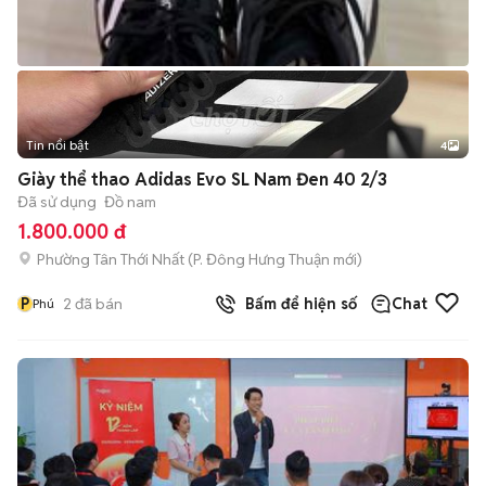
Tin nổi bật
4
Giày thể thao Adidas Evo SL Nam Đen 40 2/3
Đã sử dụng
Đồ nam
1.800.000 đ
Phường Tân Thới Nhất
(
P. Đông Hưng Thuận
mới)
P
2
đã bán
Bấm để hiện số
Chat
Phú