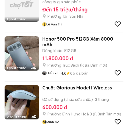
công ty gia hảo phúc
Đến 15 triệu/tháng
Phường Tân Sơn Nhì
1 phút trước
l
Lê Văn Trí
Honor 500 Pro 512GB Xám 8000
mAh
Dòng khác
512 GB
11.800.000 đ
Phường Trúc Bạch
(
P. Ba Đình
mới)
1 phút trước
6
4.8
85
đã bán
Hiếu YJ
Chuột Glorious Model I Wireless
Đã sử dụng (chưa sửa chữa)
3 tháng
600.000 đ
Phường Bình Hưng Hoà B
(
P. Bình Tân
mới)
2 phút trước
4
M
Minh Võ