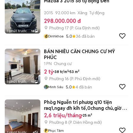
Mazda 3 2015 Số tự động Đen
2015
92.000 km
Xăng
Tự động
298.000.000 đ
Phường 17
(
P. Gia Định
mới)
1 phút trước
18
d
5.0
36
đã bán
Dinhkhoa
BÁN NHIỀU CĂN CHUNG CƯ MỸ
PHÚC
1 PN
Chung cư
2 tỷ
38 tr/m²
53 m²
Phường 16
(
P. Phú Định
mới)
1 phút trước
10
5.0
4
đã bán
Minh Sáu
Phòg Nguễn tri phươg q10 tiện
raq1,ngay đh kih tế,0chung chủ,giờ tự
do
2,6 triệu/tháng
25 m²
Phường 8
(
P. Diên Hồng
mới)
P
Phục Tâm
1 phút trước
4