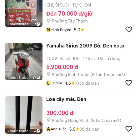
CHUỖI SUSHI TỰ CHỌN
Đến 70.000 đ/giờ
Phường Tây Thạnh
1 phút trước
1
M
5.0
Minh Duyên
Yamaha Sirius 2009 Đỏ, Đen bstp
2009
Xe số
100 - 175 cc
Đã sử dụng
6.900.000 đ
Phường Bình Thuận
(
P. Tân Thuận
mới)
1 phút trước
17
L
4.5
1036
đã bán
Lê Mùi
Loa cây màu Đen
300.000 đ
Phường Hàng Kênh
(
P. Lê Chân
mới)
A
5.0
38
đã bán
Anh Tuấn
1 phút trước
6