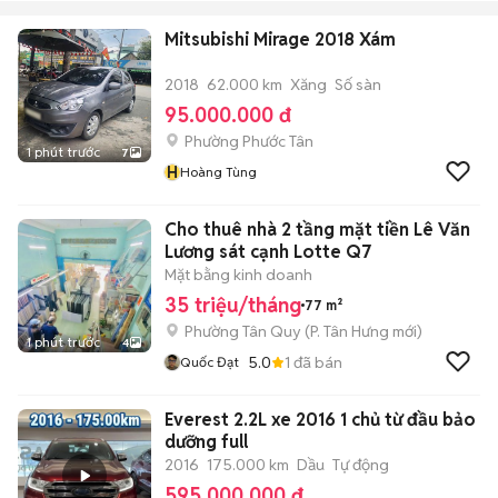
Mitsubishi Mirage 2018 Xám
2018
62.000 km
Xăng
Số sàn
95.000.000 đ
Phường Phước Tân
1 phút trước
7
H
Hoàng Tùng
Cho thuê nhà 2 tầng mặt tiền Lê Văn
Lương sát cạnh Lotte Q7
Mặt bằng kinh doanh
35 triệu/tháng
77 m²
Phường Tân Quy
(
P. Tân Hưng
mới)
1 phút trước
4
5.0
1
đã bán
Quốc Đạt
Everest 2.2L xe 2016 1 chủ từ đầu bảo
dưỡng full
2016
175.000 km
Dầu
Tự động
595.000.000 đ