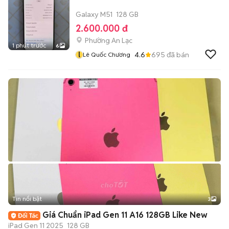
Galaxy M51
128 GB
2.600.000 đ
Phường An Lạc
1 phút trước
6
l
4.6
695
đã bán
Lê Quốc Chương
Tin nổi bật
3
Giá Chuẩn iPad Gen 11 A16 128GB Like New
iPad Gen 11 2025
128 GB