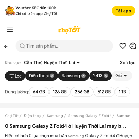
Voucher KFC đến 100k
Tải app
Chỉ có trên app Chợ Tốt
Khu vực:
Cần Thơ, Huyện Thới Lai
Xoá lọc
Điện thoại
Samsung
2413
Giá
Lọc
Dung lượng:
64 GB
128 GB
256 GB
512 GB
1 TB
2 
Chợ Tốt
Điện thoại
Samsung
Samsung Galaxy Z Fold4
Samsung Gal
0 Samsung Galaxy Z Fold4 ở Huyện Thới Lai máy bền đẹp đang bán 08/2026
Hiện có hơn 0 lựa chọn mua bán
Galaxy Z Fold4 ở Huyện
Samsung