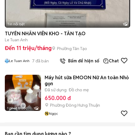
Tin nổi bật
1
TUYỂN NHÂN VIÊN KHO - TÂN TẠO
Le Tuan Anh
Đến 11 triệu/tháng
Phường Tân Tạo
7
đã bán
Bấm để hiện số
Chat
Le Tuan Anh
Máy hút sữa EMOON Nữ An toàn Nhỏ
gọn
Đã sử dụng
Đồ cho mẹ
650.000 đ
Phường Đông Hưng Thuận
1 phút trước
1
N
Ngọc
Bạn cần tìm
dung lượng
nào ?