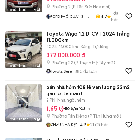
Phường 2
(
P. Tân Sơn Hòa
mới)
1 phút trước
9
1
đã
4.7
FORD PHỔ QUANG -
bán
FORD CŨ CHÍNH HÃNG
Toyota Wigo 1.2 D-CVT 2024 Trắng
11.000km
2024
11.000 km
Xăng
Tự động
372.000.000 đ
Phường 22
(
P. Thạnh Mỹ Tây
mới)
1 phút trước
14
380
đã bán
Toyota Sure
bán nhà hẻm 108 lê van luong 33m2
gan lotte marrt
2 PN
Nhà ngõ, hẻm
1,65 tỷ
50 tr/m²
33 m²
Phường Tân Kiểng
(
P. Tân Hưng
mới)
1 phút trước
9
4.9
21
đã bán
CHÂU NHÀ ĐẸP