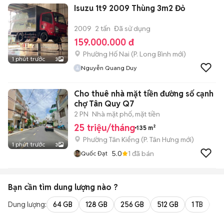
Isuzu 1t9 2009 Thùng 3m2 Đỏ
2009
2 tấn
Đã sử dụng
159.000.000 đ
Phường Hố Nai
(
P. Long Bình
mới)
1 phút trước
3
Nguyễn Quang Duy
Cho thuê nhà mặt tiền đường số cạnh
chợ Tân Quy Q7
2 PN
Nhà mặt phố, mặt tiền
25 triệu/tháng
135 m²
Phường Tân Kiểng
(
P. Tân Hưng
mới)
1 phút trước
3
5.0
1
đã bán
Quốc Đạt
Bạn cần tìm
dung lượng
nào ?
Dung lượng:
64 GB
128 GB
256 GB
512 GB
1 TB
2 