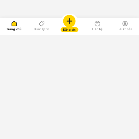
Trang chủ
Quản lý tin
Liên hệ
Tài khoản
Đăng tin
109.000 Bình chọn
Tải ứng dụng Chợ Tốt
Về Chợ Tốt
Quy chế sàn
Chính sách bảo mật
Giải quyết tranh chấp
CÔNG TY TNHH CHỢ TỐT - Người đại diện theo pháp luật:
Nguyễn Trọng Tấn; GPDKKD: 0312120782 do Sở KH & ĐT TP.HCM cấp ngày
11/01/2013;
GPMXH: 185/GP-BTTTT do Bộ Thông tin và Truyền thông