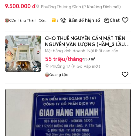
9.500.000 đ
Phường Thượng Đình
(
P. Khương Đình
mới)
7
đã
5.0
Bấm để hiện số
Chat
Cửa Hàng Thành Công
bán
Mobile - 87 Cự Lộc
CHO THUÊ NGUYÊN CĂN MẶT TIỀN
NGUYÊN VĂN LƯỢNG (HẦM_3 LẦU
8X18) TRÍ ĐẸP
Mặt bằng kinh doanh
Nội thất cao cấp
55 triệu/tháng
550 m²
Phường 17
(
P. Gò Vấp
mới)
1 phút trước
11
Quang Lộc