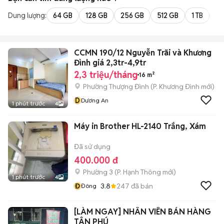
Dung lượng:
64 GB
128 GB
256 GB
512 GB
1 TB
2 
CCMN 190/12 Nguyễn Trãi và Khương
Đình giá 2,3tr-4,9tr
2,3 triệu/tháng
16 m²
Phường Thượng Đình
(
P. Khương Đình
mới)
D
Dương An
1 phút trước
4
Máy in Brother HL-2140 Trắng, Xám
Đã sử dụng
400.000 đ
Phường 3
(
P. Hạnh Thông
mới)
1 phút trước
4
Đ
3.8
247
đã bán
Đông
[LÀM NGAY] NHÂN VIÊN BÁN HÀNG
TÂN PHÚ