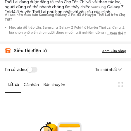
Thới Lai đang được đăng tải trên Chợ Tốt. Chỉ với vài thao tác lọc,
người dùng có thể nhanh chóng tìm thấy chiếc
Galaxy Z
Samsung
Fold4 ở Huyện Thới Lai phù hợp nhất với yêu cầu của mình.
Vì sao nên mua bán Samsung Galaxy Z Fold4 ở Huyện Thới Lai trên Chợ
Tốt?
Mức giá dễ tiếp cận: Samsung Galaxy Z Fold4 ở Huyện Thới Lai đang là
lựa chọn phổ biến cho người dùng muốn trải nghiệm dòng máy này với
...Xem thêm
chi phí thấp hơn so với khi mới ra mắt.
Nguồn cung phong phú: Dễ dàng tìm thấy
Samsung
Galaxy Z Fold4 ở
Siêu thị điện tử
Huyện Thới Lai từ nhiều cá nhân muốn lên đời máy, mang đến đa dạng
Xem Cửa hàng
sự lựa chọn về tình trạng bảo hành, hình thức máy và màu sắc.
Giao dịch minh bạch: Việc gặp gỡ trực tiếp giúp người mua
Tin có video
Tin mới nhất
đánh giá chính xác hiệu năng thực tế của máy so với mô tả trên
tin đăng.
Tất cả
Cá nhân
Bán chuyên
Mua bán linh hoạt: Hai bên có thể chủ động thỏa thuận giá cả và
địa điểm giao nhận, chốt giao dịch nhanh chóng khi đạt được
tiếng nói chung.