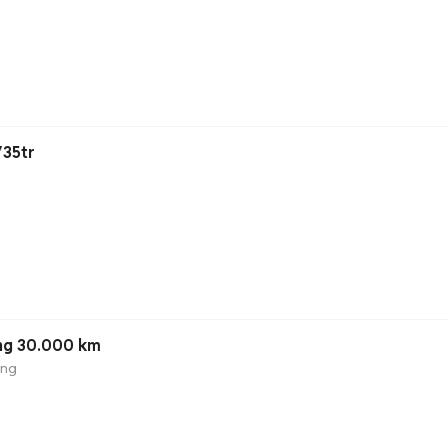
735tr
ng 30.000 km
ộng