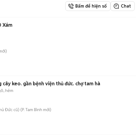
Bấm để hiện số
Chat
10 Xám
mới)
g cây keo. gần bệnh viện thủ đức. chợ tam hà
õ, hẻm
hủ Đức cũ)
(
P. Tam Bình
mới)