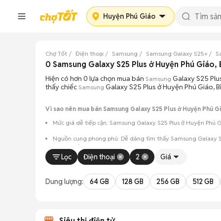
Huyện Phú Giáo
Chợ Tốt
Điện thoại
Samsung
Samsung Galaxy S25+
S
0 Samsung Galaxy S25 Plus ở Huyện Phú Giáo,
Hiện có hơn 0 lựa chọn mua bán
Galaxy S25 Plus
Samsung
thấy chiếc
Galaxy S25 Plus ở Huyện Phú Giáo, B
Samsung
Vì sao nên mua bán Samsung Galaxy S25 Plus ở Huyện Phú Gi
Mức giá dễ tiếp cận: Samsung Galaxy S25 Plus ở Huyện Phú Gi
Nguồn cung phong phú: Dễ dàng tìm thấy
Samsung
Galaxy S
và màu sắc.
Lọc
Điện thoại
2
Giá
Giao dịch minh bạch: Việc gặp gỡ trực tiếp giúp người 
Mua bán linh hoạt: Hai bên có thể chủ động thỏa thuận
Dung lượng:
64 GB
128 GB
256 GB
512 GB
Siêu thị điện tử