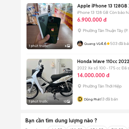
Apple iPhone 13 128GB
iPhone 13
128 GB
Còn bảo h
6.900.000 đ
Phường Tân Thuận Tây
(
P.
4.6
503
đã bá
Quang Vũ
1 phút trước
6
Honda Wave 110cc 2022
2022
Xe số
100 - 175 cc
Đã 
14.000.000 đ
Phường Tân Thới Hiệp
D
13
đã bán
Dũng Phát
1 phút trước
12
Bạn cần tìm
dung lượng
nào ?