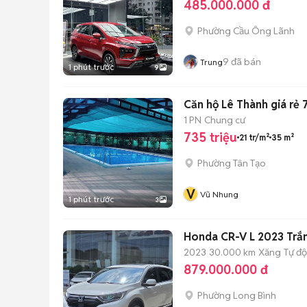
485.000.000 đ
Phường Cầu Ông Lãnh
9
đã bán
Trung
1 phút trước
9
Căn hộ Lê Thành giá rẻ 
1 PN
Chung cư
735 triệu
21 tr/m²
35 m²
Phường Tân Tạo
V
Vũ Nhung
1 phút trước
3
Honda CR-V L 2023 Trắ
2023
30.000 km
Xăng
Tự đ
879.000.000 đ
Phường Long Bình