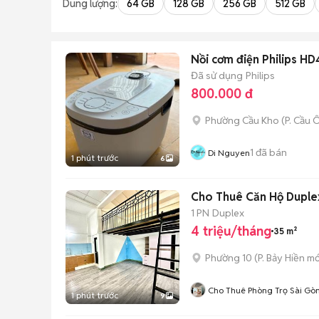
Dung lượng:
64 GB
128 GB
256 GB
512 GB
Nồi cơm điện Philips H
Đã sử dụng
Philips
800.000 đ
Phường Cầu Kho
(
P. Cầu 
1
đã bán
Di Nguyen
1 phút trước
6
Cho Thuê Căn Hộ Duplex
1 PN
Duplex
4 triệu/tháng
35 m²
Phường 10
(
P. Bảy Hiền
mớ
Cho Thuê Phòng Trọ Sài Gò
1 phút trước
9