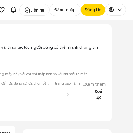
Đăng nhập
Đăng tin
Liên hệ
 vài thao tác lọc, người dùng có thể nhanh chóng tìm
 máy này với chi phí thấp hơn so với khi mới ra mắt.
đến đa dạng sự lựa chọn về tình trạng bảo hành, hình thức máy
...Xem thêm
Xoá
lọc
đăng.
tiếng nói chung.
a hàng