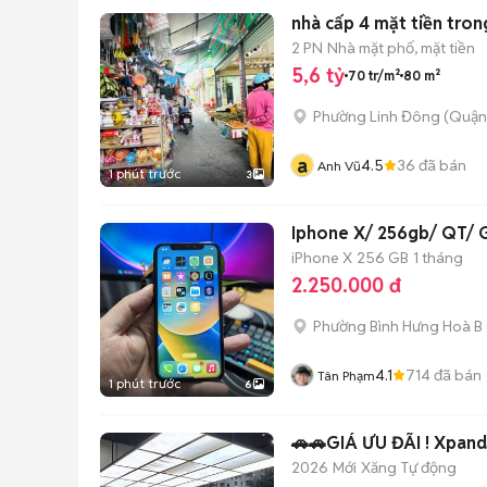
nhà cấp 4 mặt tiền tron
2 PN
Nhà mặt phố, mặt tiền
5,6 tỷ
70 tr/m²
80 m²
Phường Linh Đông (Quận
a
4.5
36
đã bán
Anh Vũ
1 phút trước
3
Iphone X/ 256gb/ QT/ G
iPhone X
256 GB
1 tháng
2.250.000 đ
Phường Bình Hưng Hoà B
4.1
714
đã bán
Tân Phạm
1 phút trước
6
2026
Mới
Xăng
Tự động