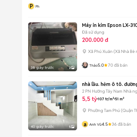
P
Ph
Máy in kim Epson LX-3
Đã sử dụng
200.000 đ
Xã Phú Xuân
(
Xã Nhà Bè
5.0
70
đã bán
Thảo
38 giây trước
2
nhà lầu. hẻm ô tô. đườn
2 PN
Hướng Tây Nam
Nhà ng
5,5 tỷ
107 tr/m²
51 m²
Phường Tam Phú (Quận T
a
4.5
36
đã bán
Anh Vũ
40 giây trước
5