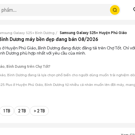
amsung Galaxy S25+ Bình Dương
Samsung Galaxy S25+ Huyện Phú Giáo
 Bình Dương máy bền đẹp đang bán 08/2026
 ở Huyện Phú Giáo, Bình Dương đang được đăng tải trên Chợ Tốt. Chỉ với
ình Dương phù hợp nhất với yêu cầu của mình.
áo, Bình Dương trên Chợ Tốt?
áo, Bình Dương đang là lựa chọn phổ biến cho người dùng muốn trải nghiệm dòng
25 Plus ở Huyện Phú Giáo, Bình Dương từ nhiều cá nhân muốn lên đời máy, mang 
mua đánh giá chính xác hiệu năng thực tế của máy so với mô tả trên tin 
 giá cả và địa điểm giao nhận, chốt giao dịch nhanh chóng khi đạt được 
1 TB
2 TB
> 2 TB
Xem Cử