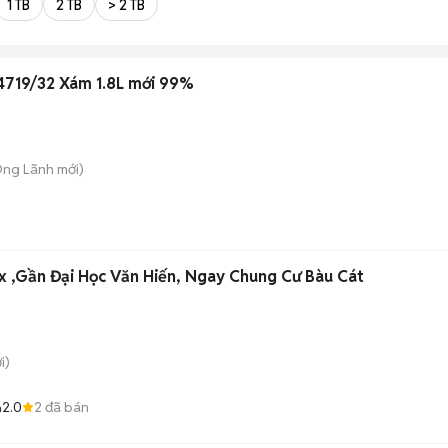
1 TB
2 TB
> 2 TB
D4719/32 Xám 1.8L mới 99%
Ông Lãnh
mới)
 ,Gần Đại Học Văn Hiến, Ngay Chung Cư Bàu Cát
i)
2.0
2
đã bán
n