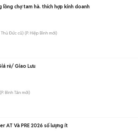
g lồng chợ tam hà. thích hợp kinh doanh
 Thủ Đức cũ)
(
P. Hiệp Bình
mới)
iá rẻ/ Giao Lưu
(
P. Bình Tân
mới)
🚗🚗GIÁ ƯU ĐÃI ! Xpander AT Và PRE 2026 số lượng ít