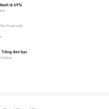
 Xanh lá 69%
ành
 Tân Thuận
mới)
n
 Trắng đen bạc
sử dụng