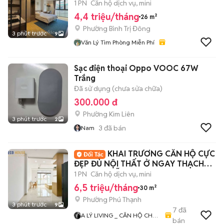
1 PN
Căn hộ dịch vụ, mini
4,4 triệu/tháng
26 m²
Phường Bình Trị Đông
3 phút trước
9
Văn Lý Tìm Phòng Miễn Phí
Sạc điện thoại Oppo VOOC 67W
Trắng
Đã sử dụng (chưa sửa chữa)
300.000 đ
Phường Kim Liên
3 phút trước
2
3
đã bán
Nam
KHAI TRƯƠNG CĂN HỘ CỰC
ĐẸP ĐỦ NỘI THẤT Ở NGAY THẠCH
LAM NGUYỄN SƠN
1 PN
Căn hộ dịch vụ, mini
6,5 triệu/tháng
30 m²
Phường Phú Thạnh
3 phút trước
9
7
đã
A LÝ LIVING _ CĂN HỘ CHO
bán