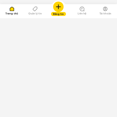
Trang chủ
Quản lý tin
Liên hệ
Tài khoản
Đăng tin
109.000 Bình chọn
Tải ứng dụng Chợ Tốt
Về Chợ Tốt
Quy chế sàn
Chính sách bảo mật
Giải quyết tranh chấp
CÔNG TY TNHH CHỢ TỐT - Người đại diện theo pháp luật:
Nguyễn Trọng Tấn; GPDKKD: 0312120782 do Sở KH & ĐT TP.HCM cấp ngày
11/01/2013;
GPMXH: 185/GP-BTTTT do Bộ Thông tin và Truyền thông
cấp ngày 09/07/2024 - Chịu trách nhiệm
nội dung: Trần Hoàng Ly.
Chính sách sử dụng