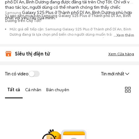
phố Dĩ An, Bình Dương đang được đăng tải trên Chợ Tốt. Chỉ với vài
thao tác lọc, người dùng có thể nhanh chóng tìm thấy chiếc
Galaxy S25 Plus ở Thành phố Dĩ An, Bình Dương phù hợp
Samsung
Vì sao nên mua bán Samsung Galaxy S25 Plus ở Thành phố Dĩ An, Bình
nhất với yêu cầu của mình.
Dương trên Chợ Tốt?
Mức giá dễ tiếp cận: Samsung Galaxy S25 Plus ở Thành phố Dĩ An, Bình
Dương đang là lựa chọn phổ biến cho người dùng muốn trải nghiệm
...Xem thêm
dòng máy này với chi phí thấp hơn so với khi mới ra mắt.
Nguồn cung phong phú: Dễ dàng tìm thấy
Samsung
Galaxy S25 Plus ở
Siêu thị điện tử
Thành phố Dĩ An, Bình Dương từ nhiều cá nhân muốn lên đời máy, mang
Xem Cửa hàng
đến đa dạng sự lựa chọn về tình trạng bảo hành, hình thức máy và màu
sắc.
Giao dịch minh bạch: Việc gặp gỡ trực tiếp giúp người mua
Tin có video
Tin mới nhất
đánh giá chính xác hiệu năng thực tế của máy so với mô tả trên
tin đăng.
Tất cả
Cá nhân
Bán chuyên
Mua bán linh hoạt: Hai bên có thể chủ động thỏa thuận giá cả và
địa điểm giao nhận, chốt giao dịch nhanh chóng khi đạt được
tiếng nói chung.