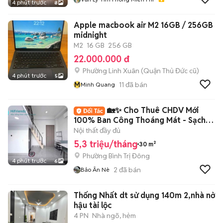
4 phút trước
8
Apple macbook air M2 16GB / 256GB
midnight
M2
16 GB
256 GB
22.000.000 đ
Phường Linh Xuân (Quận Thủ Đức cũ)
4 phút trước
5
M
11
đã bán
Minh Quang
🏡✨ Cho Thuê CHDV Mới
100% Ban Công Thoáng Mát - Sạch
Sẽ ✨🏡
Nội thất đầy đủ
5,3 triệu/tháng
30 m²
Phường Bình Trị Đông
4 phút trước
6
2
đã bán
Bảo Ân Nè
Thống Nhất dt sử dụng 140m 2,nhà nở
hậu tài lộc
4 PN
Nhà ngõ, hẻm