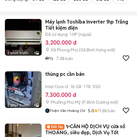
Máy lạnh Toshiba Inverter 1hp Trắng
Tiết kiệm điện
Đã sử dụng
1 HP (ngựa)
3.200.000 đ
Xã Phong Phú
(
Xã Bình Hưng
mới)
2 phút trước
1
7
đã bán
Ty
thùng pc cần bán
Intel Core i3
16 GB
1 TB
SSD
7.300.000 đ
Phường Phú Mỹ
(
P. Bình Dương
mới)
2 phút trước
1
5.0
11
đã bán
Thiện Văn Hoàng Chí
✨CĂN HỘ DỊCH VỤ cửa sổ
THOÁNG, siêu đẹp, Dịch Vụ Tốt