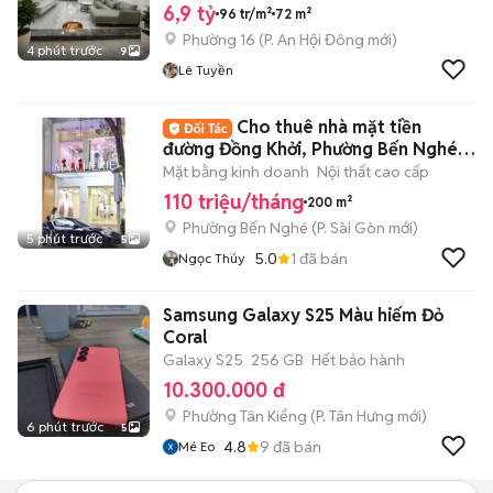
6,9 tỷ
96 tr/m²
72 m²
Phường 16
(
P. An Hội Đông
mới)
4 phút trước
9
Lê Tuyền
Cho thuê nhà mặt tiền
đường Đồng Khởi, Phường Bến Nghé,
Quận 1
Mặt bằng kinh doanh
Nội thất cao cấp
110 triệu/tháng
200 m²
Phường Bến Nghé
(
P. Sài Gòn
mới)
5 phút trước
5
5.0
1
đã bán
Ngọc Thúy
Samsung Galaxy S25 Màu hiếm Đỏ
Coral
Galaxy S25
256 GB
Hết bảo hành
10.300.000 đ
Phường Tân Kiểng
(
P. Tân Hưng
mới)
6 phút trước
5
4.8
9
đã bán
Mé Eo