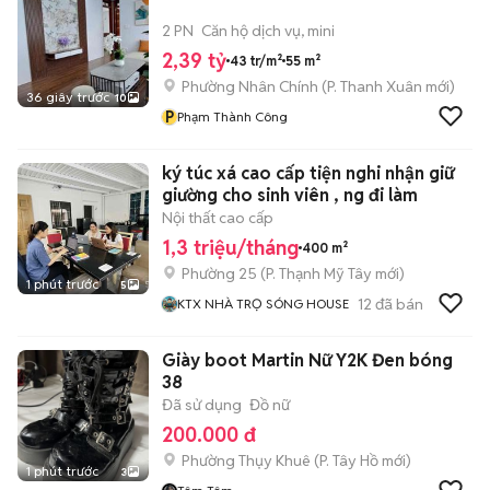
2 PN
Căn hộ dịch vụ, mini
2,39 tỷ
43 tr/m²
55 m²
Phường Nhân Chính
(
P. Thanh Xuân
mới)
36 giây trước
10
P
Phạm Thành Công
ký túc xá cao cấp tiện nghi nhận giữ
giường cho sinh viên , ng đi làm
Nội thất cao cấp
1,3 triệu/tháng
400 m²
Phường 25
(
P. Thạnh Mỹ Tây
mới)
1 phút trước
5
12
đã bán
KTX NHÀ TRỌ SÓNG HOUSE
Giày boot Martin Nữ Y2K Đen bóng
38
Đã sử dụng
Đồ nữ
200.000 đ
Phường Thụy Khuê
(
P. Tây Hồ
mới)
1 phút trước
3