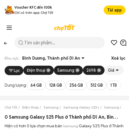
Voucher KFC đến 100k
Tải app
Chỉ có trên app Chợ Tốt
Khu vực:
Bình Dương, Thành phố Dĩ An
Xoá lọc
Điện thoại
Samsung
2698
Giá
Lọc
Dung lượng:
64 GB
128 GB
256 GB
512 GB
1 TB
2 
Chợ Tốt
Điện thoại
Samsung
Samsung Galaxy S25+
Samsung Galax
0 Samsung Galaxy S25 Plus ở Thành phố Dĩ An, Bình Dương máy bền đẹp đang bán 08/2026
Hiện có hơn 0 lựa chọn mua bán
Galaxy S25 Plus ở Thành
Samsung