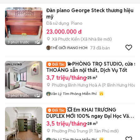
Đàn piano George Steck thương hiệu
mỹ
Đã sử dụng
Piano
23.000.000 đ
Xã Phước Kiển
(
Xã Nhà Bè
mới)
3 phút trước
3
73
đã bán
THẾ GIỚI PIANO HCM
💫PHÒNG TRỌ STUDIO, cửa sổ
THOÁNG sẵn nội thất, Dịch Vụ Tốt
3,7 triệu/tháng
25 m²
Phường Bình Hưng Hoà A
(
P. Bình Hưng Hòa
m
Văn Lý Tìm Phòng Miễn Phí
3 phút trước
5
💥 Em KHAI TRƯƠNG
DUPLEX MỚI 100% ngay Đại Học Văn
Hiến
3,5 triệu/tháng
28 m²
Phường Phú Trung
(
P. Tân Phú
mới)
Văn Lý Tìm Phòng Miễn Phí