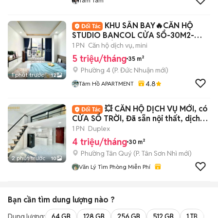
Tâm Tâm
KHU SÂN BAY🔥CĂN HỘ
STUDIO BANCOL CỬA SỔ-30M2-
THANG MÁY-CV GIA ĐỊNH
1 PN
Căn hộ dịch vụ, mini
5 triệu/tháng
35 m²
Phường 4
(
P. Đức Nhuận
mới)
1 phút trước
12
4.8
Tâm Hồ APARTMENT
💥 CĂN HỘ DỊCH VỤ MỚI, có
CỬA SỔ TRỜI, Đã sẵn nội thất, dịch
vụ tốt
1 PN
Duplex
4 triệu/tháng
30 m²
Phường Tân Quý
(
P. Tân Sơn Nhì
mới)
2 phút trước
10
Văn Lý Tìm Phòng Miễn Phí
Bạn cần tìm
dung lượng
nào ?
Dung lượng:
64 GB
128 GB
256 GB
512 GB
1 TB
2 