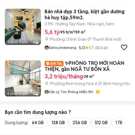
THUÊ TP.HCM - PHÒNG TRỌ
- MBKD - KIOT - CHDV -
Bán nhà đẹp 3 tầng, kiệt gần đường
CHUNG CƯ - NHÀ Ở
hà huy tập,59m2.
3 PN
Hướng Tây Nam
Nhà ngõ, hẻm
5,6 tỷ
95 tr/m²
59 m²
Phường Chính Gián
(
P. Thanh Khê
mới)
3 phút trước
6
5.0
57
đã bán
Datvuondanang
✨PHÒNG TRỌ MỚI HOÀN
THIỆN, gần NGÃ TƯ BỐN XÃ
3,2 triệu/tháng
28 m²
Phường Bình Hưng Hoà A
(
P. Bình Hưng Hòa
m
Văn Lý Tìm Phòng Miễn Phí
3 phút trước
5
Bạn cần tìm
dung lượng
nào ?
Dung lượng:
64 GB
128 GB
256 GB
512 GB
1 TB
2 