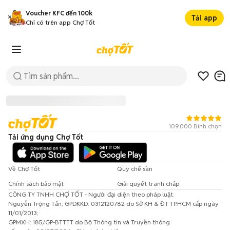
Voucher KFC đến 100k
Tải app
Chỉ có trên app Chợ Tốt
109.000 Bình chọn
Tải ứng dụng Chợ Tốt
Về Chợ Tốt
Quy chế sàn
Chính sách bảo mật
Giải quyết tranh chấp
CÔNG TY TNHH CHỢ TỐT - Người đại diện theo pháp luật:
Đã có lỗi xảy ra!
Nguyễn Trọng Tấn; GPDKKD: 0312120782 do Sở KH & ĐT TP.HCM cấp ngày
11/01/2013;
Vui lòng thử lại sau.
GPMXH: 185/GP-BTTTT do Bộ Thông tin và Truyền thông