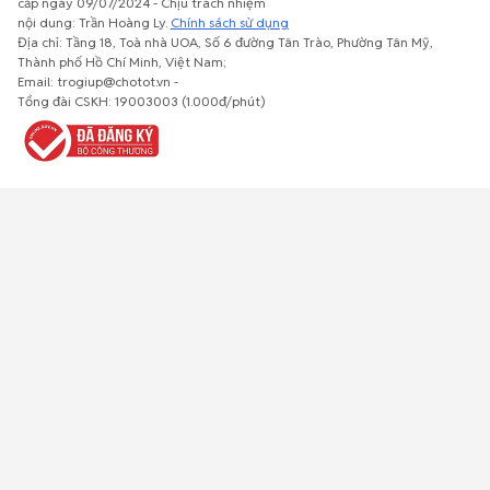
cấp ngày 09/07/2024 - Chịu trách nhiệm
nội dung: Trần Hoàng Ly.
Chính sách sử dụng
Địa chỉ: Tầng 18, Toà nhà UOA, Số 6 đường Tân Trào, Phường Tân Mỹ,
Thành phố Hồ Chí Minh, Việt Nam;
Email: trogiup@chotot.vn -
Bất động
Xe cộ
Thú cưng
Đồ gia
Giải trí, Thể
Tổng đài CSKH: 19003003 (1.000đ/phút)
sản
dụng, nội
thao, Sở
thất, cây
thích
cảnh
Việc làm
Đồ điện tử
Tủ lạnh, máy
Đồ dùng văn
Thời trang,
lạnh, máy
phòng,
Đồ dùng cá
giặt
công nông
nhân
nghiệp
Về trang chủ