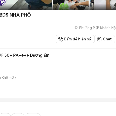
 BDS NHÀ PHỐ
Phường 9
(
P. Khánh Hộ
Bấm để hiện số
Chat
 SPF 50+ PA++++ Dưỡng ẩm
h Khê
mới)