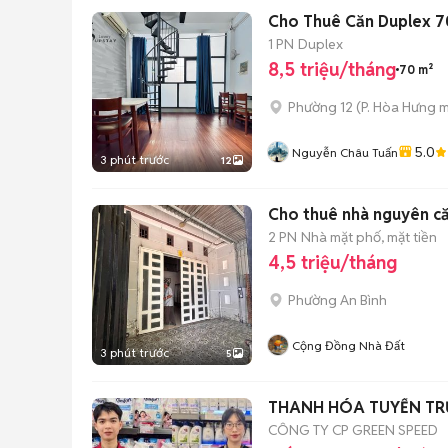
Cho Thuê Căn Duplex 7
1 PN
Duplex
8,5 triệu/tháng
70 m²
Phường 12
(
P. Hòa Hưng
m
5.0
Nguyễn Châu Tuấn
3 phút trước
12
Cho thuê nhà nguyên căn
2 PN
Nhà mặt phố, mặt tiền
4,5 triệu/tháng
Phường An Bình
Cộng Đồng Nhà Đất
3 phút trước
5
THANH HÓA TUYỂN TR
CÔNG TY CP GREEN SPEED