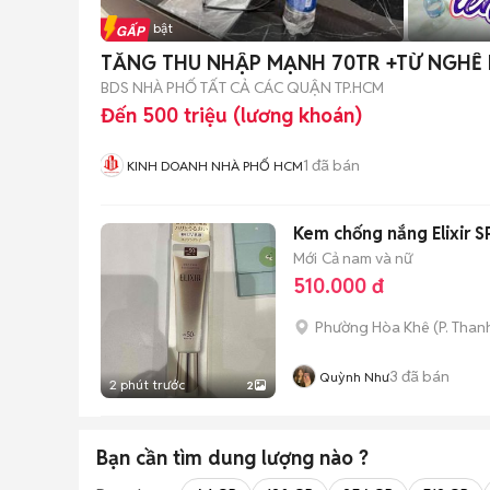
Tin nổi bật
TĂNG THU NHẬP MẠNH 70TR +TỪ NGHỀ
BDS NHÀ PHỐ TẤT CẢ CÁC QUẬN TP.HCM
Đến 500 triệu (lương khoán)
1
đã bán
KINH DOANH NHÀ PHỐ HCM
Kem chống nắng Elixir
Mới
Cả nam và nữ
510.000 đ
Phường Hòa Khê
(
P. Than
3
đã bán
Quỳnh Như
2 phút trước
2
Bạn cần tìm
dung lượng
nào ?