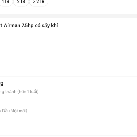
1 TB
2 TB
> 2 TB
ật Airman 7.5hp có sấy khí
ổi
g thành (hơn 1 tuổi)
hủ Dầu Một
mới)