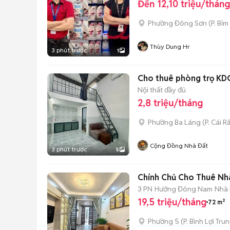
Đến 12,10 triệu/tháng
Phường Đông Sơn
(
P. Bỉm
Thùy Dung Hr
3 phút trước
1
Cho thuê phòng trọ KD
Nội thất đầy đủ
2,8 triệu/tháng
Phường Ba Láng
(
P. Cái R
Cộng Đồng Nhà Đất
3 phút trước
5
Chính Chủ Cho Thuê Nhà
3 PN
Hướng Đông Nam
Nhà 
19,5 triệu/tháng
72 m²
Phường 5
(
P. Bình Lợi Tru