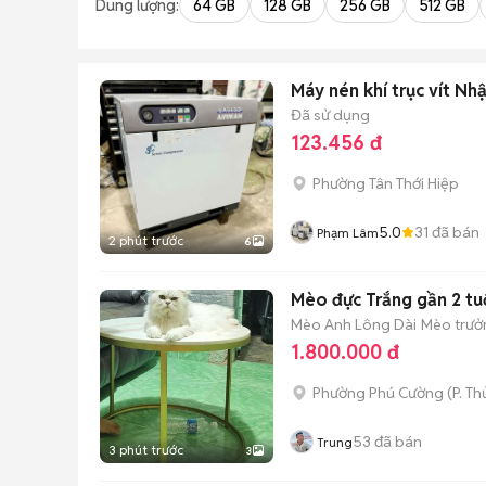
Dung lượng:
64 GB
128 GB
256 GB
512 GB
Máy nén khí trục vít Nh
Đã sử dụng
123.456 đ
Phường Tân Thới Hiệp
5.0
31
đã bán
Phạm Lâm
2 phút trước
6
Mèo đực Trắng gần 2 tu
Mèo Anh Lông Dài
Mèo trưởn
1.800.000 đ
Phường Phú Cường
(
P. T
53
đã bán
Trung
3 phút trước
3