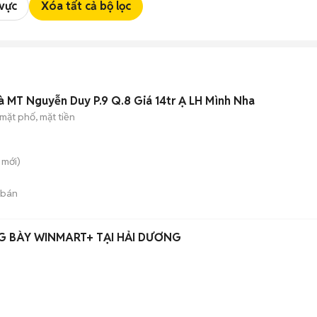
 vực
Xóa tất cả bộ lọc
 MT Nguyễn Duy P.9 Q.8 Giá 14tr Ạ LH Mình Nha
mặt phố, mặt tiền
mới)
 bán
G BÀY WINMART+ TẠI HẢI DƯƠNG