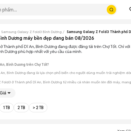
Samsung Galaxy Z Fold3 Bình Dương
Samsung Galaxy Z Fold3 Thành phố D
 Bình Dương máy bền đẹp đang bán 08/2026
ở Thành phố Dĩ An, Bình Dương đang được đăng tải trên Chợ Tốt. Chỉ với
ình Dương phù hợp nhất với yêu cầu của mình.
An, Bình Dương trên Chợ Tốt?
An, Bình Dương đang là lựa chọn phổ biến cho người dùng muốn trải nghiệm dòng
 Fold3 ở Thành phố Dĩ An, Bình Dương từ nhiều cá nhân muốn lên đời máy, mang 
Giá
mua đánh giá chính xác hiệu năng thực tế của máy so với mô tả trên tin 
 giá cả và địa điểm giao nhận, chốt giao dịch nhanh chóng khi đạt được 
1 TB
2 TB
> 2 TB
Xem Cử