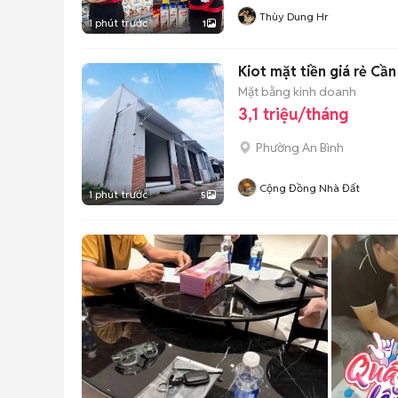
Thùy Dung Hr
1 phút trước
1
Kiot mặt tiền giá rẻ Cần
Mặt bằng kinh doanh
3,1 triệu/tháng
Phường An Bình
Cộng Đồng Nhà Đất
1 phút trước
5