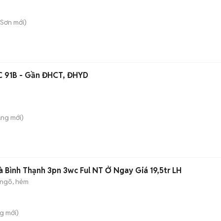
 Sơn
mới)
C 91B - Gần ĐHCT, ĐHYD
ăng
mới)
 Bình Thạnh 3pn 3wc Ful NT Ở Ngay Giá 19,5tr LH
ngõ, hẻm
ng
mới)