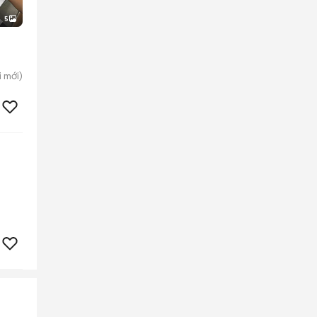
5
i
mới)