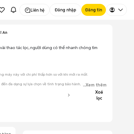
Đăng nhập
Đăng tin
Liên hệ
ĩ An
 vài thao tác lọc, người dùng có thể nhanh chóng tìm
 máy này với chi phí thấp hơn so với khi mới ra mắt.
đến đa dạng sự lựa chọn về tình trạng bảo hành, hình thức máy
...Xem thêm
Xoá
lọc
đăng.
tiếng nói chung.
a hàng