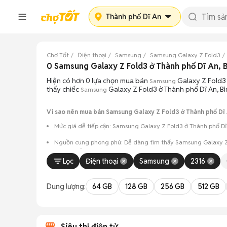
Thành phố Dĩ An
Chợ Tốt
Điện thoại
Samsung
Samsung Galaxy Z Fold3
0 Samsung Galaxy Z Fold3 ở Thành phố Dĩ An,
Hiện có hơn 0 lựa chọn mua bán
Galaxy Z Fold3 
Samsung
thấy chiếc
Galaxy Z Fold3 ở Thành phố Dĩ An, B
Samsung
Vì sao nên mua bán Samsung Galaxy Z Fold3 ở Thành phố Dĩ 
Mức giá dễ tiếp cận: Samsung Galaxy Z Fold3 ở Thành phố Dĩ 
Nguồn cung phong phú: Dễ dàng tìm thấy
Samsung
Galaxy Z
và màu sắc.
Lọc
Điện thoại
Samsung
2316
Giao dịch minh bạch: Việc gặp gỡ trực tiếp giúp người 
Mua bán linh hoạt: Hai bên có thể chủ động thỏa thuận
Dung lượng:
64 GB
128 GB
256 GB
512 GB
Siêu thị điện tử