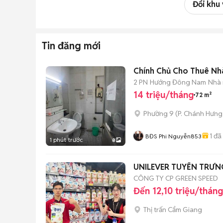
Đổi khu
Tin đăng mới
Chính Chủ Cho Thuê Nhà
2 PN
Hướng Đông Nam
Nhà 
14 triệu/tháng
72 m²
Phường 9
(
P. Chánh Hưng
1
đã
BĐS Phi Nguyễn853
1 phút trước
8
UNILEVER TUYỂN TRƯN
CÔNG TY CP GREEN SPEED
Đến 12,10 triệu/tháng
Thị trấn Cẩm Giang