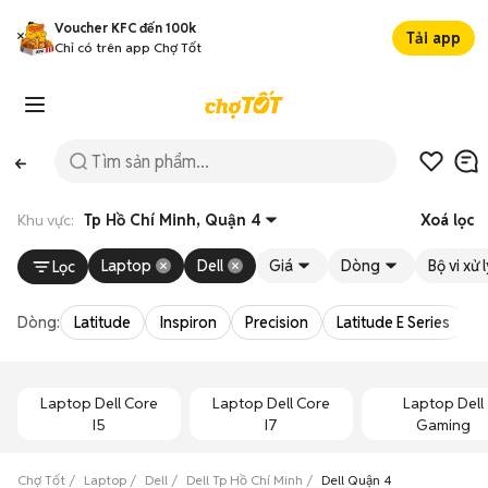
Voucher KFC đến 100k
Tải app
Chỉ có trên app Chợ Tốt
Khu vực:
Tp Hồ Chí Minh, Quận 4
Xoá lọc
Laptop
Dell
Giá
Dòng
Bộ vi xử 
Lọc
Dòng:
Latitude
Inspiron
Precision
Latitude E Series
V
Laptop Dell Core
Laptop Dell Core
Laptop Dell
I5
I7
Gaming
Chợ Tốt
Laptop
Dell
Dell Tp Hồ Chí Minh
Dell Quận 4