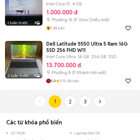
Intel Core i5
4 GB
1.000.000 đ
Phường 16
(
P. Xóm Chiếu
mới)
1 tuần trước
4
v
1
đã bán
Dell Latitude 5550 Ultra 5 Ram 16G
SSD 256 FHD W11
Intel Core Ultra
16 GB
256 GB
SSD
13.700.000 đ
Phường 8
(
P. Khánh Hội
mới)
3 tuần trước
6
5.0
370
đã bán
1
2
3
Các từ khóa phổ biến
G7 7558
Laptop Dell G5