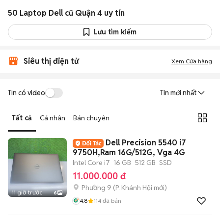
50 Laptop Dell cũ Quận 4 uy tín
Lưu tìm kiếm
Siêu thị điện tử
Xem Cửa hàng
Tin có video
Tin mới nhất
Tất cả
Cá nhân
Bán chuyên
Dell Precision 5540 i7
9750H,Ram 16G/512G, Vga 4G
Intel Core i7
16 GB
512 GB
SSD
11.000.000 đ
Phường 9
(
P. Khánh Hội
mới)
11 giờ trước
6
4.8
114
đã bán