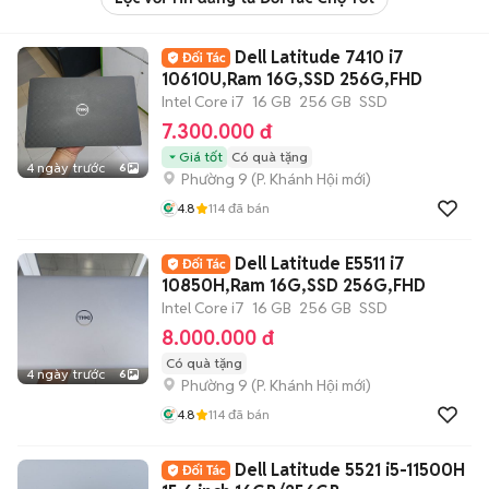
Dell Latitude 7410 i7
10610U,Ram 16G,SSD 256G,FHD
Intel Core i7
16 GB
256 GB
SSD
7.300.000 đ
Giá tốt
Có quà tặng
4 ngày trước
6
Phường 9
(
P. Khánh Hội
mới)
4.8
114
đã bán
Dell Latitude E5511 i7
10850H,Ram 16G,SSD 256G,FHD
Intel Core i7
16 GB
256 GB
SSD
8.000.000 đ
Có quà tặng
4 ngày trước
6
Phường 9
(
P. Khánh Hội
mới)
4.8
114
đã bán
Dell Latitude 5521 i5-11500H