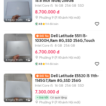
15.6 inch 16GB/256GB
Intel Core i5
16 GB
256 GB
SSD
8.700.000 đ
Phường 9
(
P. Khánh Hội
mới)
5 ngày trước
6
4.8
114
đã bán
Dell Latitude 5511 i5-
10300H,Ram 8G,SSD 256G,Touch
Intel Core i5
8 GB
256 GB
6.700.000 đ
Phường 9
(
P. Khánh Hội
mới)
6 ngày trước
6
4.8
114
đã bán
Dell Latitude E5520 i5 11th-
1145G7,Ram 8G,SSD 256G
Intel Core i5
16 GB
256 GB
SSD
7.300.000 đ
Giá tốt
Có quà tặng
6 ngày trước
6
Phường 9
(
P. Khánh Hội
mới)