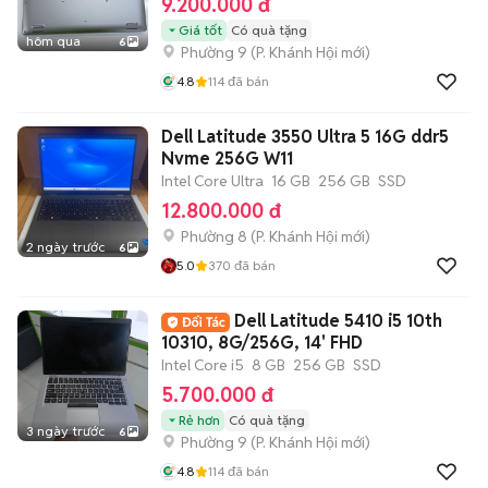
9.200.000 đ
Giá tốt
Có quà tặng
hôm qua
6
Phường 9
(
P. Khánh Hội
mới)
4.8
114
đã bán
Dell Latitude 3550 Ultra 5 16G ddr5
Nvme 256G W11
Intel Core Ultra
16 GB
256 GB
SSD
12.800.000 đ
Phường 8
(
P. Khánh Hội
mới)
2 ngày trước
6
5.0
370
đã bán
Dell Latitude 5410 i5 10th
10310, 8G/256G, 14' FHD
Intel Core i5
8 GB
256 GB
SSD
5.700.000 đ
Rẻ hơn
Có quà tặng
3 ngày trước
6
Phường 9
(
P. Khánh Hội
mới)
4.8
114
đã bán