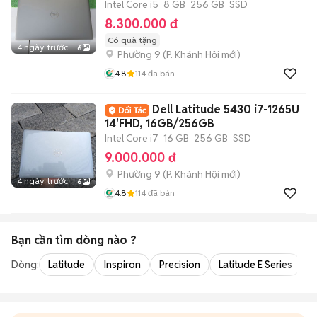
Intel Core i5
8 GB
256 GB
SSD
8.300.000 đ
Có quà tặng
4 ngày trước
6
Phường 9
(
P. Khánh Hội
mới)
4.8
114
đã bán
Dell Latitude 5430 i7-1265U
14'FHD, 16GB/256GB
Intel Core i7
16 GB
256 GB
SSD
9.000.000 đ
Phường 9
(
P. Khánh Hội
mới)
4 ngày trước
6
4.8
114
đã bán
Bạn cần tìm
dòng
nào ?
Dòng:
Latitude
Inspiron
Precision
Latitude E Series
V