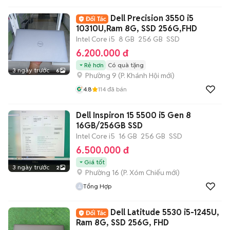
Dell Precision 3550 i5
10310U,Ram 8G, SSD 256G,FHD
Intel Core i5
8 GB
256 GB
SSD
6.200.000 đ
Rẻ hơn
Có quà tặng
3 ngày trước
6
Phường 9
(
P. Khánh Hội
mới)
4.8
114
đã bán
Dell Inspiron 15 5500 i5 Gen 8
16GB/256GB SSD
Intel Core i5
16 GB
256 GB
SSD
6.500.000 đ
Giá tốt
3 ngày trước
2
Phường 16
(
P. Xóm Chiếu
mới)
Tổng Hợp
Dell Latitude 5530 i5-1245U,
Ram 8G, SSD 256G, FHD