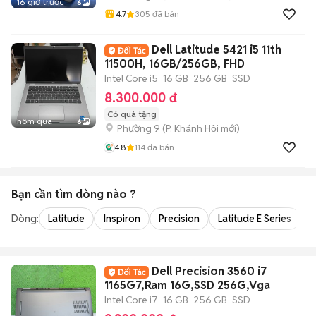
16 giờ trước
6
4.7
305
đã bán
Dell Latitude 5421 i5 11th
11500H, 16GB/256GB, FHD
Intel Core i5
16 GB
256 GB
SSD
8.300.000 đ
Có quà tặng
hôm qua
6
Phường 9
(
P. Khánh Hội
mới)
4.8
114
đã bán
Bạn cần tìm
dòng
nào ?
Dòng:
Latitude
Inspiron
Precision
Latitude E Series
V
Dell Precision 3560 i7
1165G7,Ram 16G,SSD 256G,Vga
Intel Core i7
16 GB
256 GB
SSD