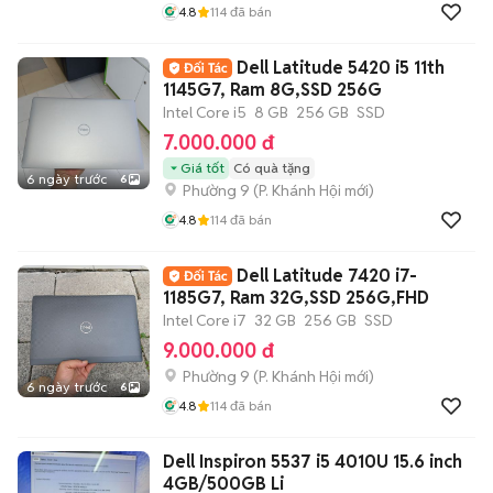
4.8
114
đã bán
Dell Latitude 5420 i5 11th
1145G7, Ram 8G,SSD 256G
Intel Core i5
8 GB
256 GB
SSD
7.000.000 đ
Giá tốt
Có quà tặng
6 ngày trước
6
Phường 9
(
P. Khánh Hội
mới)
4.8
114
đã bán
Dell Latitude 7420 i7-
1185G7, Ram 32G,SSD 256G,FHD
Intel Core i7
32 GB
256 GB
SSD
9.000.000 đ
Phường 9
(
P. Khánh Hội
mới)
6 ngày trước
6
4.8
114
đã bán
Dell Inspiron 5537 i5 4010U 15.6 inch
4GB/500GB Li