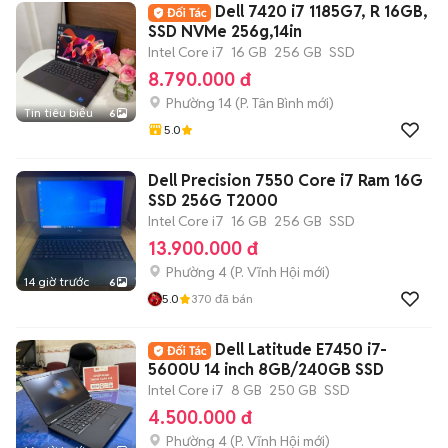
Dell 7420 i7 1185G7, R 16GB,
SSD NVMe 256g,14in
Intel Core i7
16 GB
256 GB
SSD
8.790.000 đ
Phường 14
(
P. Tân Bình
mới)
Tin tiêu biểu
6
5.0
Dell Precision 7550 Core i7 Ram 16G
SSD 256G T2000
Intel Core i7
16 GB
256 GB
SSD
13.900.000 đ
Phường 4
(
P. Vĩnh Hội
mới)
14 giờ trước
6
5.0
370
đã bán
Dell Latitude E7450 i7-
5600U 14 inch 8GB/240GB SSD
Intel Core i7
8 GB
250 GB
SSD
4.500.000 đ
Phường 4
(
P. Vĩnh Hội
mới)