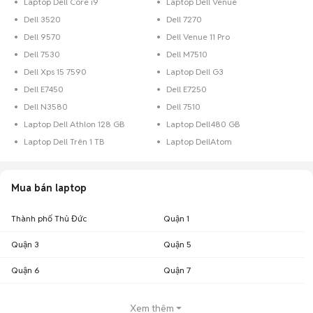
Laptop Dell Core i9
Laptop Dell Venue
Dell 3520
Dell 7270
Dell 9570
Dell Venue 11 Pro
Dell 7530
Dell M7510
Dell Xps 15 7590
Laptop Dell G3
Dell E7450
Dell E7250
Dell N3580
Dell 7510
Laptop Dell Athlon 128 GB
Laptop Dell480 GB
Laptop Dell Trên 1 TB
Laptop DellAtom
Mua bán laptop
Thành phố Thủ Đức
Quận 1
Quận 3
Quận 5
Quận 6
Quận 7
Xem thêm