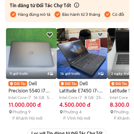
Tin đăng từ Đối Tác Chợ Tốt
Hàng đúng mô tả
Bảo hành từ 3 tháng
Có đổi trả
11 giờ trước
6
16 giờ trước
6
2 ngày trước
Dell
Dell
D
Precision 5540 i7
Latitude E7450 i7-
Latitude 54
9750H,Ram
Intel Core i7
16 GB
512
5600U 14 inch
Intel Core i7
8 GB
250
11500H,
Intel Core i5
GB
SSD
GB
SSD
GB
256 GB
11.000.000 đ
4.500.000 đ
8.300.00
16G/512G, Vga 4G
8GB/240GB SSD
16GB/256G
Phường 9
Phường 4
Phường 9
P. Khánh Hội mới
P. Vĩnh Hội mới
P. Khánh Hô
Lọc với Tin đăng từ Đối Tác Chợ Tốt