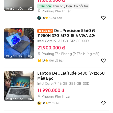
17.800.000 đ
Rẻ hơn
Kèm phụ kiện
Có đổi trả
18 giờ trước
6
Phường Phú Thuận
5.0
78
đã bán
Dell Precision 5560 i9
11950H 32G 512G 15.6 VGA 4G
Intel Core i9
32 GB
512 GB
SSD
21.900.000 đ
Phường Tân Phong
(
P. Tân Hưng
mới)
19 giờ trước
6
4.7
306
đã bán
Laptop Dell Latitude 5430 i7-1265U
Màu Bạc
Intel Core i7
16 GB
256 GB
SSD
11.990.000 đ
Phường Phú Thuận
19 giờ trước
3
N
5.0
12
đã bán