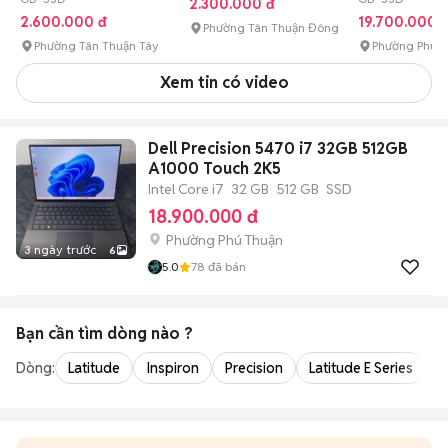
2.300.000 đ
2.600.000 đ
19.700.000 
Phường Tân Thuận Đông
Phường Tân Thuận Tây
Phường Phú 
Xem tin có video
Dell Precision 5470 i7 32GB 512GB
A1000 Touch 2K5
Intel Core i7
32 GB
512 GB
SSD
18.900.000 đ
Phường Phú Thuận
3 ngày trước
6
5.0
78
đã bán
Bạn cần tìm
dòng
nào ?
Dòng:
Latitude
Inspiron
Precision
Latitude E Series
V