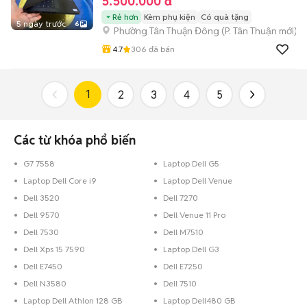
5.500.000 đ
Rẻ hơn
Kèm phụ kiện
Có quà tặng
5 ngày trước
6
Phường Tân Thuận Đông
(
P. Tân Thuận
mới)
4.7
306
đã bán
1
2
3
4
5
Các từ khóa phổ biến
G7 7558
Laptop Dell G5
Laptop Dell Core i9
Laptop Dell Venue
Dell 3520
Dell 7270
Dell 9570
Dell Venue 11 Pro
Dell 7530
Dell M7510
Dell Xps 15 7590
Laptop Dell G3
Dell E7450
Dell E7250
Dell N3580
Dell 7510
Laptop Dell Athlon 128 GB
Laptop Dell480 GB