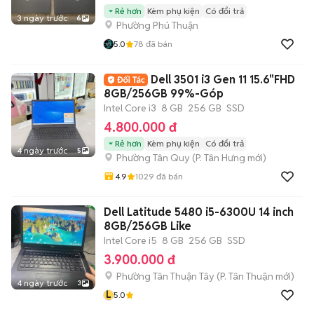
Rẻ hơn
Kèm phụ kiện
Có đổi trả
3 ngày trước
6
Phường Phú Thuận
5.0
78
đã bán
Dell 3501 i3 Gen 11 15.6"FHD
8GB/256GB 99%-Góp
Intel Core i3
8 GB
256 GB
SSD
4.800.000 đ
Rẻ hơn
Kèm phụ kiện
Có đổi trả
4 ngày trước
5
Phường Tân Quy
(
P. Tân Hưng
mới)
4.9
1029
đã bán
Dell Latitude 5480 i5-6300U 14 inch
8GB/256GB Like
Intel Core i5
8 GB
256 GB
SSD
3.900.000 đ
Phường Tân Thuận Tây
(
P. Tân Thuận
mới)
4 ngày trước
3
L
5.0