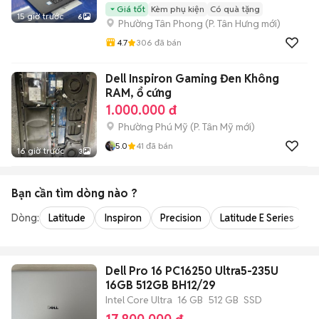
Giá tốt
Kèm phụ kiện
Có quà tặng
15 giờ trước
6
Phường Tân Phong
(
P. Tân Hưng
mới)
4.7
306
đã bán
Dell Inspiron Gaming Đen Không
RAM, ổ cứng
1.000.000 đ
Phường Phú Mỹ
(
P. Tân Mỹ
mới)
5.0
41
đã bán
16 giờ trước
3
Bạn cần tìm
dòng
nào ?
Dòng:
Latitude
Inspiron
Precision
Latitude E Series
V
Dell Pro 16 PC16250 Ultra5-235U
16GB 512GB BH12/29
Intel Core Ultra
16 GB
512 GB
SSD