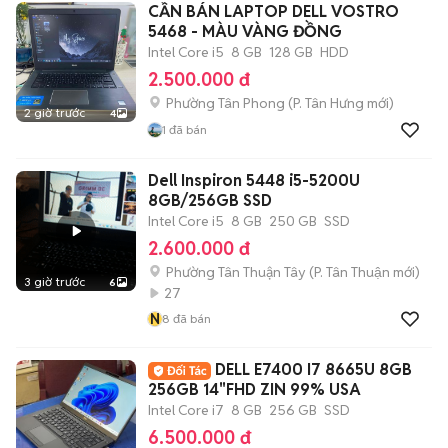
CẦN BÁN LAPTOP DELL VOSTRO
5468 - MÀU VÀNG ĐỒNG
Intel Core i5
8 GB
128 GB
HDD
2.500.000 đ
Phường Tân Phong
(
P. Tân Hưng
mới)
2 giờ trước
4
1
đã bán
Dell Inspiron 5448 i5-5200U
8GB/256GB SSD
Intel Core i5
8 GB
250 GB
SSD
2.600.000 đ
Phường Tân Thuận Tây
(
P. Tân Thuận
mới)
3 giờ trước
6
27
N
8
đã bán
DELL E7400 I7 8665U 8GB
256GB 14"FHD ZIN 99% USA
Intel Core i7
8 GB
256 GB
SSD
6.500.000 đ