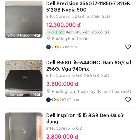
Dell Precision 3560 i7-1185G7 32GB
512GB Nvdia 500
Intel Core i7
32 GB
512 GB
SSD
12.300.000 đ
Giá tốt
Kèm phụ kiện
Có đổi trả
20 giờ trước
6
Phường Phú Thuận
5.0
78
đã bán
Dell E5580. i5-6440HQ. Ram 8G/ssd
256G. Vga 940mx
Intel Core i5
8 GB
256 GB
SSD
3.800.000 đ
Phường Tân Thuận Tây
(
P. Tân Thuận
mới)
hôm qua
6
4.9
287
đã bán
Dell Inspiron 15 i5 8GB Đen Đã sử
dụng
Intel Core i5
8 GB
2.800.000 đ