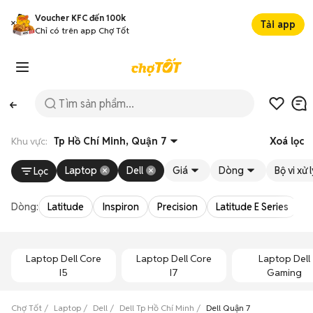
Voucher KFC đến 100k
Tải app
Chỉ có trên app Chợ Tốt
Khu vực:
Tp Hồ Chí Minh, Quận 7
Xoá lọc
Laptop
Dell
Giá
Dòng
Bộ vi xử 
Lọc
Dòng:
Latitude
Inspiron
Precision
Latitude E Series
V
Laptop Dell Core
Laptop Dell Core
Laptop Dell
I5
I7
Gaming
Chợ Tốt
Laptop
Dell
Dell Tp Hồ Chí Minh
Dell Quận 7