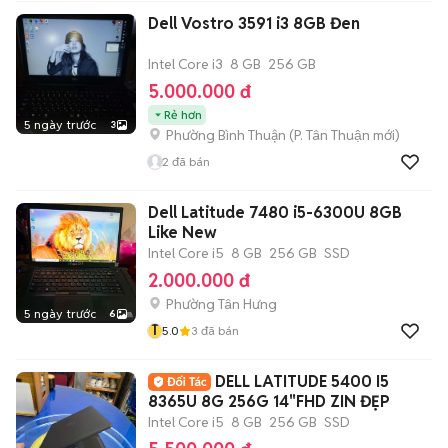
Dell Vostro 3591 i3 8GB Đen
Intel Core i3
8 GB
256 GB
5.000.000 đ
Rẻ hơn
5 ngày trước
3
Phường Bình Thuận
(
P. Tân Thuận
mới)
2
đã bán
Dell Latitude 7480 i5-6300U 8GB
Like New
Intel Core i5
8 GB
256 GB
SSD
2.000.000 đ
Phường Tân Hưng
5 ngày trước
6
T
5.0
3
đã bán
DELL LATITUDE 5400 I5
8365U 8G 256G 14"FHD ZIN ĐẸP
Intel Core i5
8 GB
256 GB
SSD