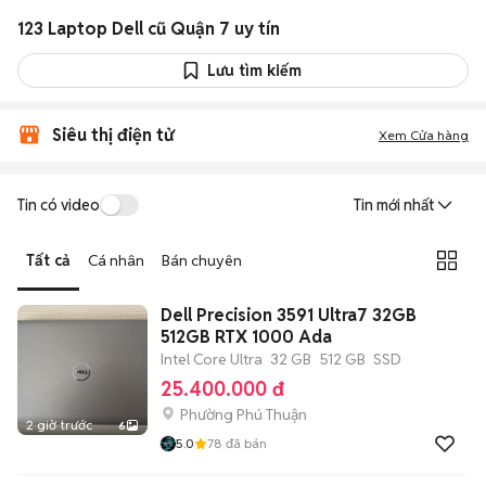
123 Laptop Dell cũ Quận 7 uy tín
Lưu tìm kiếm
Siêu thị điện tử
Xem Cửa hàng
Tin có video
Tin mới nhất
Tất cả
Cá nhân
Bán chuyên
Dell Precision 3591 Ultra7 32GB
512GB RTX 1000 Ada
Intel Core Ultra
32 GB
512 GB
SSD
25.400.000 đ
Phường Phú Thuận
2 giờ trước
6
5.0
78
đã bán