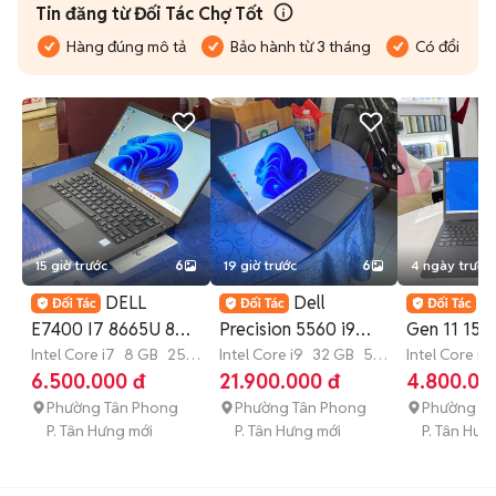
Tin đăng từ Đối Tác Chợ Tốt
Hàng đúng mô tả
Bảo hành từ 3 tháng
Có đổi trả
15 giờ trước
6
19 giờ trước
6
4 ngày trước
DELL
Dell
D
E7400 I7 8665U 8GB
Precision 5560 i9
Gen 11 15.
256GB 14"FHD ZIN
Intel Core i7
8 GB
256
11950H 32G 512G
Intel Core i9
32 GB
512
8GB/256G
Intel Core i3
GB
SSD
GB
SSD
GB
SSD
6.500.000 đ
21.900.000 đ
4.800.00
99% USA
15.6 VGA 4G
Góp
Phường Tân Phong
Phường Tân Phong
Phường T
P. Tân Hưng mới
P. Tân Hưng mới
P. Tân Hưn