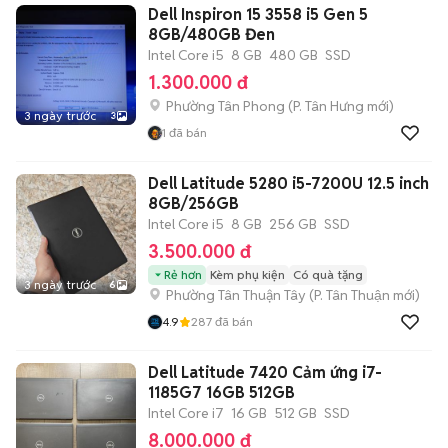
Dell Inspiron 15 3558 i5 Gen 5
8GB/480GB Đen
Intel Core i5
8 GB
480 GB
SSD
1.300.000 đ
Phường Tân Phong
(
P. Tân Hưng
mới)
3 ngày trước
3
1
đã bán
Dell Latitude 5280 i5-7200U 12.5 inch
8GB/256GB
Intel Core i5
8 GB
256 GB
SSD
3.500.000 đ
Rẻ hơn
Kèm phụ kiện
Có quà tặng
3 ngày trước
6
Phường Tân Thuận Tây
(
P. Tân Thuận
mới)
4.9
287
đã bán
Dell Latitude 7420 Cảm ứng i7-
1185G7 16GB 512GB
Intel Core i7
16 GB
512 GB
SSD
8.000.000 đ