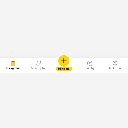
Trang chủ
Quản lý tin
Liên hệ
Tài khoản
Đăng tin
109.000 Bình chọn
Tải ứng dụng Chợ Tốt