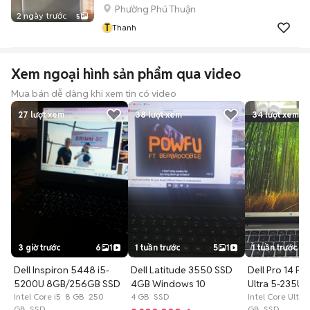
Phường Phú Thuận
2 ngày trước
5
T
Thanh
Xem ngoại hình sản phẩm qua video
Mua bán dễ dàng khi xem tin có video
27
lượt xem
38
lượt xem
34
lượt xem
3 giờ trước
6
1
1 tuần trước
5
1
1 tuần trước
Dell Inspiron 5448 i5-
Dell Latitude 3550 SSD
Dell Pro 14 Pl
5200U 8GB/256GB SSD
4GB Windows 10
Ultra 5-235U
Intel Core i5 8 GB 250
4 GB SSD
512GB
Intel Core Ultr
GB SSD
GB SSD