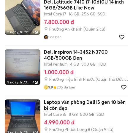
Dell Latitude 7410 i7-10610U 14 inch
16GB/256GB Like New
Intel Core i7
16 GB
256 GB
SSD
7.800.000 đ
Phường An Khánh (Quận 2 cũ)
2 ngày trước
3
1
đã bán
Dell Inspiron 14-3452 N3700
4GB/500GB Đen
Intel Pentium
4 GB
500 GB
HDD
1.000.000 đ
Phường Hiệp Bình Phước (Quận Thủ Đức cũ)
3 ngày trước
6
l
3.9
235
đã bán
Laptop văn phòng Dell i5 gen 10 bền
bỉ còn đẹp
Intel Core i5
8 GB
500 GB
SSD
4.990.000 đ
Phường Phước Long B (Quận 9 cũ)
3 ngày trước
4