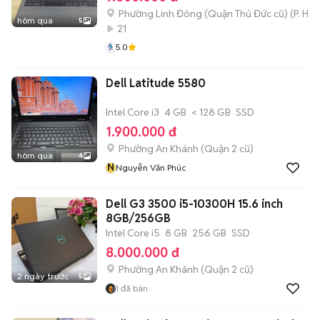
Phường Linh Đông (Quận Thủ Đức cũ)
(
P. Hiệ
hôm qua
5
21
5.0
Dell Latitude 5580
Intel Core i3
4 GB
< 128 GB
SSD
1.900.000 đ
Phường An Khánh (Quận 2 cũ)
hôm qua
4
N
Nguyễn Văn Phúc
Dell G3 3500 i5-10300H 15.6 inch
8GB/256GB
Intel Core i5
8 GB
256 GB
SSD
8.000.000 đ
Phường An Khánh (Quận 2 cũ)
2 ngày trước
5
1
đã bán