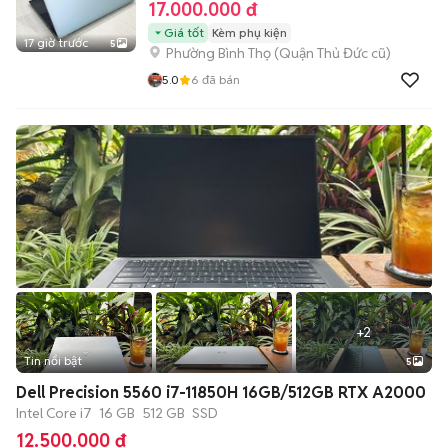
17.000.000 đ
Giá tốt
Kèm phụ kiện
17 giờ trước
5
Phường Bình Thọ (Quận Thủ Đức cũ)
5.0
6
đã bán
+
2
Tin nổi bật
5
Dell Precision 5560 i7-11850H 16GB/512GB RTX A2000
Intel Core i7
16 GB
512 GB
SSD
12.500.000 đ