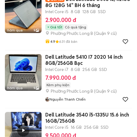
8G 128G 14" BH 6 tháng
Intel Core i5
8 GB
128 GB
SSD
2.900.000 đ
Giá tốt
Có quà tặng
hôm qua
5
Phường Phước Long B (Quận 9 cũ)
4.9
631
đã bán
Dell Latitude 5410 I7 2020 14 inch
8GB/256GB Bạc
Intel Core i7
8 GB
256 GB
SSD
7.990.000 đ
Kèm phụ kiện
hôm qua
5
Phường Phước Long B (Quận 9 cũ)
Nguyễn Thanh Chiến
Dell Latitude 3540 i5-1335U 15.6 inch
16GB/256GB
Intel Core i5
16 GB
256 GB
SSD
9.500.000 đ