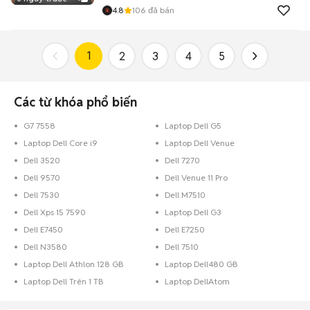
4.8
106
đã bán
1
2
3
4
5
Các từ khóa phổ biến
G7 7558
Laptop Dell G5
Laptop Dell Core i9
Laptop Dell Venue
Dell 3520
Dell 7270
Dell 9570
Dell Venue 11 Pro
Dell 7530
Dell M7510
Dell Xps 15 7590
Laptop Dell G3
Dell E7450
Dell E7250
Dell N3580
Dell 7510
Laptop Dell Athlon 128 GB
Laptop Dell480 GB
Laptop Dell Trên 1 TB
Laptop DellAtom