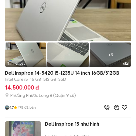
+
3
Tin nổi bật
6
Dell Inspiron 14-5420 i5-1235U 14 inch 16GB/512GB
Intel Core i5
16 GB
512 GB
SSD
14.500.000 đ
Phường Phước Long B (Quận 9 cũ)
4.7
475
đã bán
Dell Inspiron 15 như hình