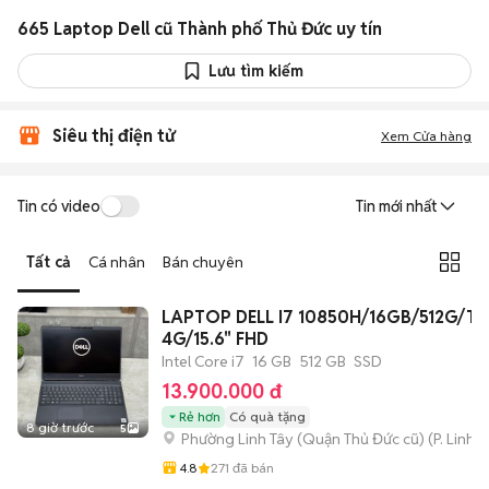
665 Laptop Dell cũ Thành phố Thủ Đức uy tín
Lưu tìm kiếm
Siêu thị điện tử
Xem Cửa hàng
Tin có video
Tin mới nhất
Tất cả
Cá nhân
Bán chuyên
LAPTOP DELL I7 10850H/16GB/512G/T
4G/15.6" FHD
Intel Core i7
16 GB
512 GB
SSD
13.900.000 đ
Rẻ hơn
Có quà tặng
8 giờ trước
5
Phường Linh Tây (Quận Thủ Đức cũ)
(
P. Linh 
4.8
271
đã bán