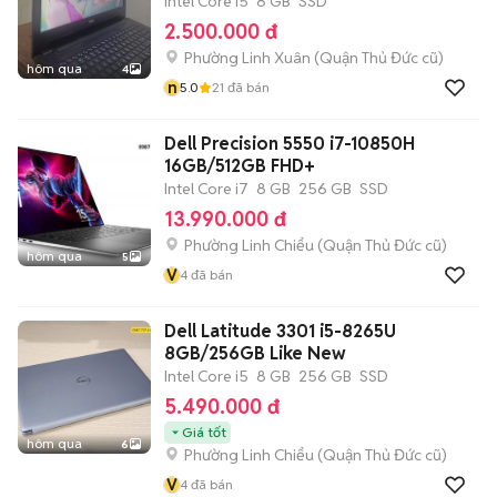
Intel Core i5
8 GB
SSD
2.500.000 đ
Phường Linh Xuân (Quận Thủ Đức cũ)
hôm qua
4
n
5.0
21
đã bán
Dell Precision 5550 i7-10850H
16GB/512GB FHD+
Intel Core i7
8 GB
256 GB
SSD
13.990.000 đ
Phường Linh Chiểu (Quận Thủ Đức cũ)
hôm qua
5
V
4
đã bán
Dell Latitude 3301 i5-8265U
8GB/256GB Like New
Intel Core i5
8 GB
256 GB
SSD
5.490.000 đ
Giá tốt
hôm qua
6
Phường Linh Chiểu (Quận Thủ Đức cũ)
V
4
đã bán