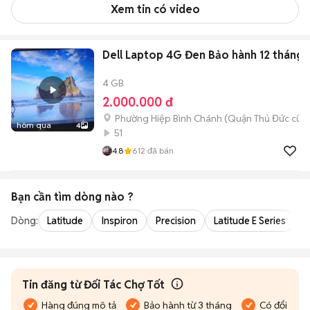
Xem tin có video
Dell Laptop 4G Đen Bảo hành 12 tháng
4 GB
2.000.000 đ
Phường Hiệp Bình Chánh (Quận Thủ Đức cũ)
hôm qua
4
51
4.8
612
đã bán
Bạn cần tìm
dòng
nào ?
Dòng:
Latitude
Inspiron
Precision
Latitude E Series
V
Tin đăng từ Đối Tác Chợ Tốt
Hàng đúng mô tả
Bảo hành từ 3 tháng
Có đổi trả