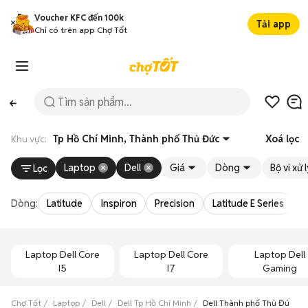
Voucher KFC đến 100k
Tải app
Chỉ có trên app Chợ Tốt
Khu vực:
Tp Hồ Chí Minh, Thành phố Thủ Đức
Xoá lọc
Laptop
Dell
Giá
Dòng
Bộ vi xử 
Lọc
Dòng:
Latitude
Inspiron
Precision
Latitude E Series
V
Laptop Dell Core
Laptop Dell Core
Laptop Dell
I5
I7
Gaming
Chợ Tốt
Laptop
Dell
Dell Tp Hồ Chí Minh
Dell Thành phố Thủ Đức