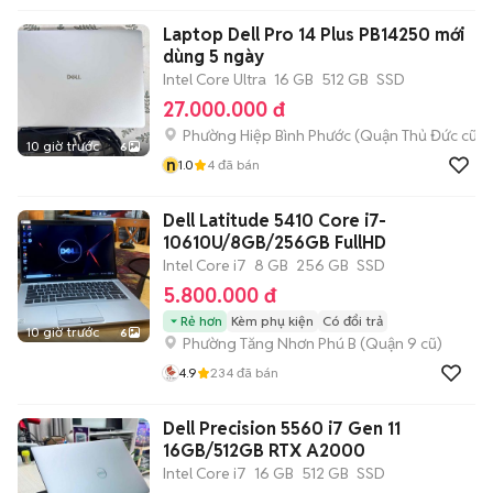
Laptop Dell Pro 14 Plus PB14250 mới
dùng 5 ngày
Intel Core Ultra
16 GB
512 GB
SSD
27.000.000 đ
Phường Hiệp Bình Phước (Quận Thủ Đức cũ)
10 giờ trước
6
n
1.0
4
đã bán
Dell Latitude 5410 Core i7-
10610U/8GB/256GB FullHD
Intel Core i7
8 GB
256 GB
SSD
5.800.000 đ
Rẻ hơn
Kèm phụ kiện
Có đổi trả
10 giờ trước
6
Phường Tăng Nhơn Phú B (Quận 9 cũ)
4.9
234
đã bán
Dell Precision 5560 i7 Gen 11
16GB/512GB RTX A2000
Intel Core i7
16 GB
512 GB
SSD