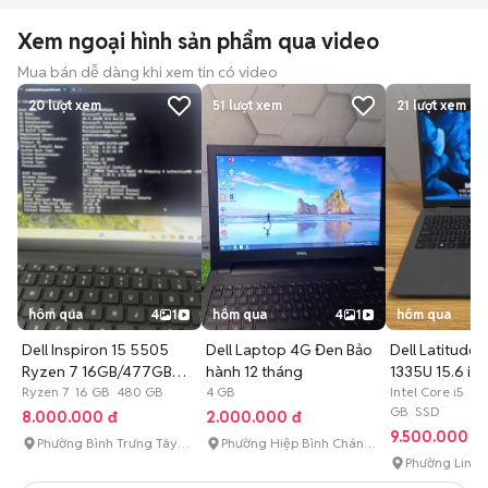
Xem ngoại hình sản phẩm qua video
Mua bán dễ dàng khi xem tin có video
20
lượt xem
51
lượt xem
21
lượt xem
hôm qua
4
1
hôm qua
4
1
hôm qua
Dell Inspiron 15 5505
Dell Laptop 4G Đen Bảo
Dell Latitude 
Ryzen 7 16GB/477GB
hành 12 tháng
1335U 15.6 in
Đen
Ryzen 7 16 GB 480 GB
4 GB
16GB/256GB
Intel Core i5 1
GB SSD
8.000.000 đ
2.000.000 đ
9.500.000 đ
Phường Bình Trưng Tây
Phường Hiệp Bình Chánh
(Quận 2 cũ)
(Quận Thủ Đức cũ)
Phường Linh 
Thủ Đức cũ)