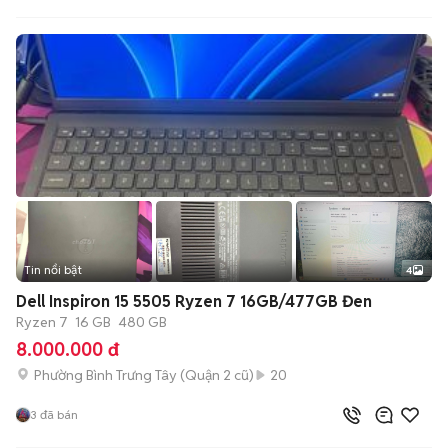
Tin nổi bật
4
Dell Inspiron 15 5505 Ryzen 7 16GB/477GB Đen
Ryzen 7
16 GB
480 GB
8.000.000 đ
Phường Bình Trưng Tây (Quận 2 cũ)
20
3
đã bán