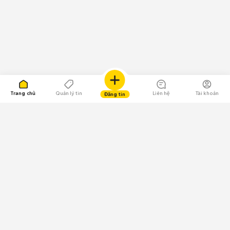
Trang chủ
Quản lý tin
Liên hệ
Tài khoản
Đăng tin
109.000 Bình chọn
Tải ứng dụng Chợ Tốt
Về Chợ Tốt
Quy chế sàn