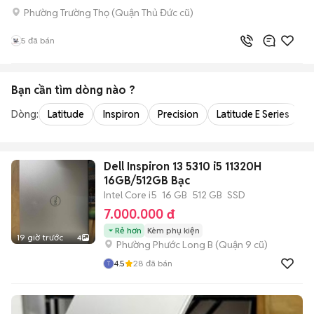
Phường Trường Thọ (Quận Thủ Đức cũ)
5
đã bán
Bạn cần tìm
dòng
nào ?
Dòng:
Latitude
Inspiron
Precision
Latitude E Series
V
Dell Inspiron 13 5310 i5 11320H
16GB/512GB Bạc
Intel Core i5
16 GB
512 GB
SSD
7.000.000 đ
Rẻ hơn
Kèm phụ kiện
19 giờ trước
4
Phường Phước Long B (Quận 9 cũ)
4.5
28
đã bán