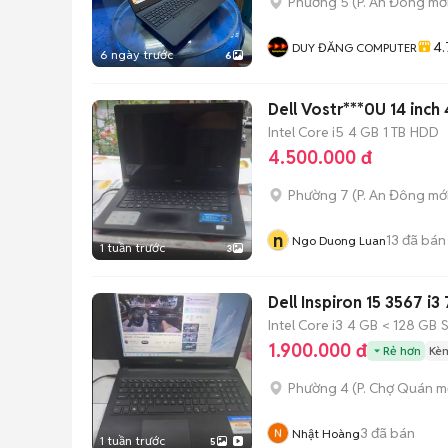
Phường 5
(
P. An Đông
mới
4.
DUY ĐĂNG COMPUTER
6 ngày trước
6
Dell Vostr***0U 14 inc
Intel Core i5
4 GB
1 TB
HDD
4.500.000 đ
Phường 7
(
P. An Đông
mới
n
13
đã bán
Ngo Duong Luan
1 tuần trước
3
Dell Inspiron 15 3567 i
Intel Core i3
4 GB
< 128 GB
1.900.000 đ
Rẻ hơn
Kèm
Phường 4
(
P. Chợ Quán
mớ
3
đã bán
Nhật Hoàng
1 tuần trước
5