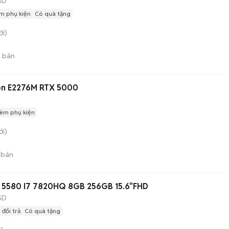
SD
m phụ kiện
Có quà tặng
i)
 bán
eon E2276M RTX 5000
èm phụ kiện
i)
 bán
 5580 I7 7820HQ 8GB 256GB 15.6"FHD
SD
 đổi trả
Có quà tặng