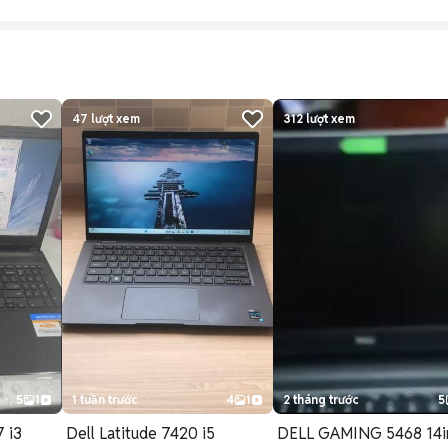
47
lượt xem
312
lượt xem
5
1
1 tuần trước
4
1
2 tháng trước
5
7 i3
Dell Latitude 7420 i5
DELL GAMING 5468 14i