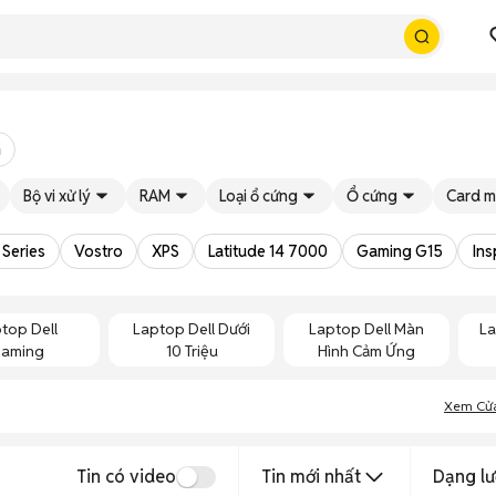
m
Bộ vi xử lý
RAM
Loại ổ cứng
Ổ cứng
Card m
 Series
Vostro
XPS
Latitude 14 7000
Gaming G15
Ins
top Dell
Laptop Dell Dưới
Laptop Dell Màn
La
aming
10 Triệu
Hình Cảm Ứng
Xem Cử
Tin có video
Tin mới nhất
Dạng lư