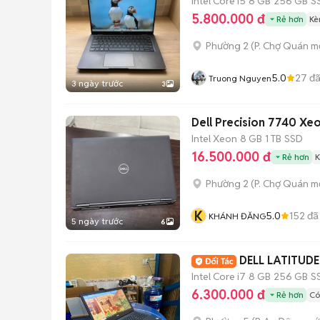
Intel Core i5
8 GB
256 GB
S
5.800.000 đ
Rẻ hơn
Kè
Phường 2
(
P. Chợ Quán
mớ
5.0
27
đã
Truong Nguyen
3 ngày trước
3
Dell Precision 7740 X
Intel Xeon
8 GB
1 TB
SSD
16.500.000 đ
Rẻ hơn
K
Phường 2
(
P. Chợ Quán
mớ
K
5.0
152
đã
KHÁNH ĐĂNG
5 ngày trước
6
DELL LATITUDE
Intel Core i7
8 GB
256 GB
S
6.300.000 đ
Rẻ hơn
Có