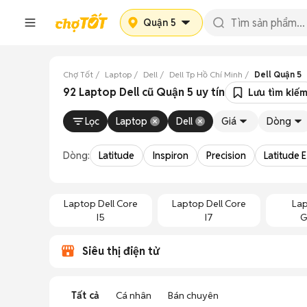
Quận 5
Chợ Tốt
Laptop
Dell
Dell Tp Hồ Chí Minh
Dell Quận 5
92 Laptop Dell cũ Quận 5 uy tín
Lưu tìm kiế
Lọc
Laptop
Dell
Giá
Dòng
Dòng:
Latitude
Inspiron
Precision
Latitude E
Laptop Dell Core
Laptop Dell Core
Lap
I5
I7
G
Siêu thị điện tử
Tất cả
Cá nhân
Bán chuyên