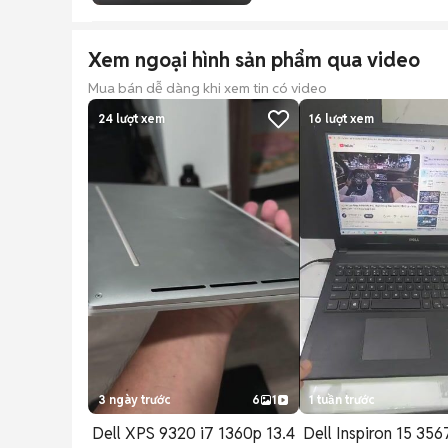
Xem ngoại hình sản phẩm qua video
Mua bán dễ dàng khi xem tin có video
24
lượt xem
16
lượt xem
3 ngày trước
6
1
1 tuần trước
Dell XPS 9320 i7 1360p 13.4
Dell Inspiron 15 356