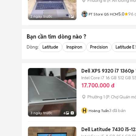
Phường 8
(
P. An Đông
mới
5.0
96
đ
PT Store Q5 HCM
2 ngày trước
5
Bạn cần tìm
dòng
nào ?
Dòng:
Latitude
Inspiron
Precision
Latitude E
Dell XPS 9320 i7 1360p
Intel Core i7
16 GB
512 GB
S
17.700.000 đ
Phường 1
(
P. Chợ Quán
mớ
H
3
đã bán
Hoàng Tuấn
3 ngày trước
6
Dell Latitude 7430 i5-