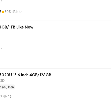
)
7
305
đã bán
h 4GB/1TB Like New
)
3 7020U 15.6 inch 4GB/128GB
SSD
 phụ kiện
i)
16