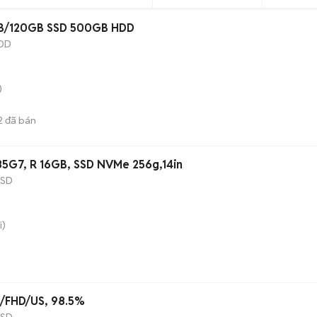
ron 15 Ram 8GB/120GB SSD 500GB HDD
DD
)
2
đã bán
7 1185G7, R 16GB, SSD NVMe 256g,14in
SSD
i)
56/FHD/US, 98.5%
SSD