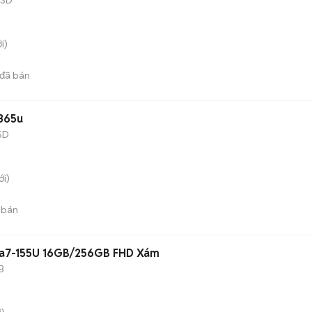
i)
đã bán
8365u
SD
i)
 bán
ltra7-155U 16GB/256GB FHD Xám
B