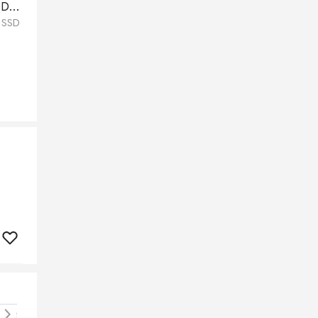
SD
B SSD
iron 15