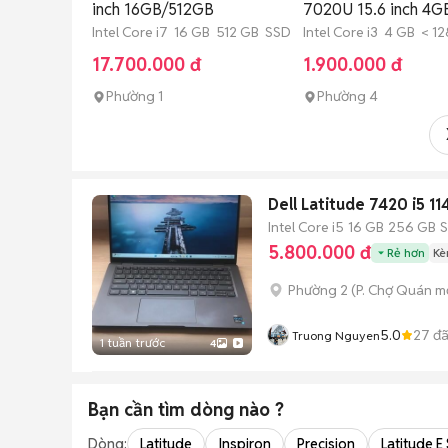
inch 16GB/512GB
7020U 15.6 inch 4
Intel Core i7 16 GB 512 GB SSD
Intel Core i3 4 GB < 12
GB SSD
17.700.000 đ
1.900.000 đ
Phường 1
Phường 4
Dell Latitude 7420 i5 
Intel Core i5
16 GB
256 GB
5.800.000 đ
Rẻ hơn
Kè
Phường 2
(
P. Chợ Quán
mớ
5.0
27
đã
Truong Nguyen
1 tuần trước
4
Bạn cần tìm
dòng
nào ?
Dòng:
Latitude
Inspiron
Precision
Latitude E