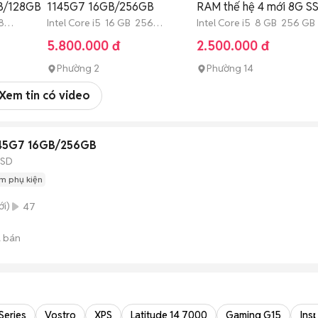
GB/128GB
1145G7 16GB/256GB
RAM thế hệ 4 mới 8G S
8
Intel Core i5 16 GB 256
256
Intel Core i5 8 GB 256 G
GB SSD
5.800.000 đ
2.500.000 đ
Phường 2
Phường 14
Xem tin có video
1145G7 16GB/256GB
SSD
m phụ kiện
i)
47
 bán
 Series
Vostro
XPS
Latitude 14 7000
Gaming G15
Insp