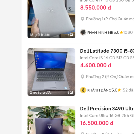
8.550.000 đ
Phường 1
(
P. Chợ Quán
mớ
5.0
1080
PHAN MINH MB
16 giờ trước
4
Dell Latitude 7300 i5-
Intel Core i5
16 GB
512 GB
S
4.600.000 đ
Phường 2
(
P. Chợ Quán
mớ
K
5.0
152
đã
KHÁNH ĐĂNG
2 ngày trước
5
Dell Precision 3490 U
Intel Core Ultra
16 GB
256 G
16.500.000 đ