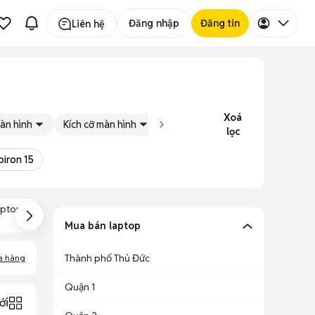
Đăng nhập
Đăng tin
Liên hệ
Xoá
àn hình
Kích cỡ màn hình
Tình trạng
Đăng bởi
lọc
piron 15
ptop Dell Mỏng
Laptop Dell 13
Laptop Dell Core
Nhẹ
Inch
I3
Mua bán laptop
Thành phố Thủ Đức
a hàng
Quận 1
ới