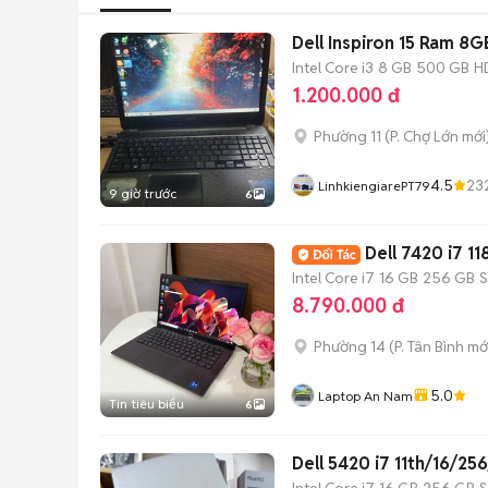
Dell Inspi
Intel Core i3
8 GB
500 GB
H
1.200.000 đ
Phường 11
(
P. Chợ Lớn
mới
4.5
23
LinhkiengiarePT79
9 giờ trước
6
Dell 7420 i
Intel Core i7
16 GB
256 GB
8.790.000 đ
Phường 14
(
P. Tân Bình
mớ
5.0
Laptop An Nam
Tin tiêu biểu
6
Dell 5420 i7 11th/16/2
Intel Core i7
16 GB
256 GB