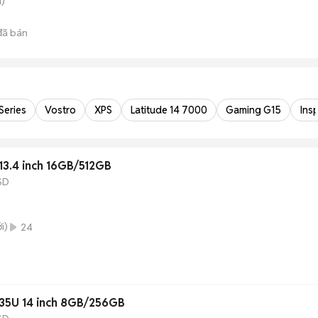
)
ã bán
 Series
Vostro
XPS
Latitude 14 7000
Gaming G15
Insp
 13.4 inch 16GB/512GB
SD
i)
24
1235U 14 inch 8GB/256GB