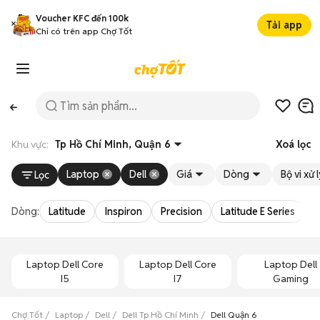
Voucher KFC đến 100k
Tải app
Chỉ có trên app Chợ Tốt
Khu vực:
Tp Hồ Chí Minh, Quận 6
Xoá lọc
Laptop
Dell
Giá
Dòng
Bộ vi xử 
Lọc
Dòng:
Latitude
Inspiron
Precision
Latitude E Series
V
Laptop Dell Core
Laptop Dell Core
Laptop Dell
I5
I7
Gaming
Chợ Tốt
Laptop
Dell
Dell Tp Hồ Chí Minh
Dell Quận 6