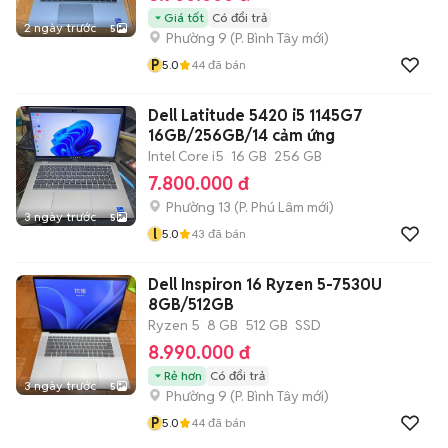
Giá tốt
Có đổi trả
2 ngày trước
5
Phường 9
(
P. Bình Tây
mới)
P
5.0
44
đã bán
Dell Latitude 5420 i5 1145G7
16GB/256GB/14 cảm ứng
Intel Core i5
16 GB
256 GB
7.800.000 đ
Phường 13
(
P. Phú Lâm
mới)
3 ngày trước
5
l
5.0
43
đã bán
Dell Inspiron 16 Ryzen 5-7530U
8GB/512GB
Ryzen 5
8 GB
512 GB
SSD
8.990.000 đ
Rẻ hơn
Có đổi trả
3 ngày trước
5
Phường 9
(
P. Bình Tây
mới)
P
5.0
44
đã bán