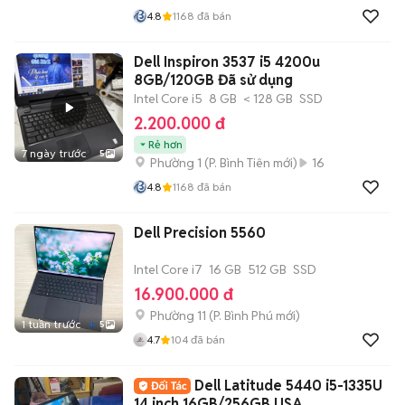
4.8
1168
đã bán
Dell Inspiron 3537 i5 4200u
8GB/120GB Đã sử dụng
Intel Core i5
8 GB
< 128 GB
SSD
2.200.000 đ
Rẻ hơn
7 ngày trước
5
Phường 1
(
P. Bình Tiên
mới)
16
4.8
1168
đã bán
Dell Precision 5560
Intel Core i7
16 GB
512 GB
SSD
16.900.000 đ
Phường 11
(
P. Bình Phú
mới)
1 tuần trước
5
4.7
104
đã bán
Dell Latitude 5440 i5-1335U
14 inch 16GB/256GB USA