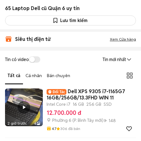
65 Laptop Dell cũ Quận 6 uy tín
Lưu tìm kiếm
Siêu thị điện tử
Xem Cửa hàng
Tin có video
Tin mới nhất
Tất cả
Cá nhân
Bán chuyên
Dell XPS 9305 i7-1165G7
16GB/256GB/13.3FHD WIN 11
Intel Core i7
16 GB
256 GB
SSD
12.700.000 đ
Phường 6
(
P. Bình Tây
mới)
148
2 giờ trước
6
4.7
306
đã bán