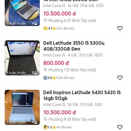
Intel Core i5
16 GB
256 GB
SSD
10.500.000 đ
Phường 6
(
P. Bình Tây
mới)
1 tuần trước
6
4.7
306
đã bán
Dell Latitude 3550 i5 5300u
4GB/320GB Đen
Intel Core i5
4 GB
320 GB
HDD
800.000 đ
Phường 1
(
P. Bình Tiên
mới)
1 tuần trước
5
4.8
1168
đã bán
Dell inspiron Latitude 5430 5420 i5
16gb 512gb
Intel Core i5
16 GB
512 GB
SSD
10.500.000 đ
Phường 9
(
P. Bình Tây
mới)
1 tuần trước
5
P
5.0
44
đã bán