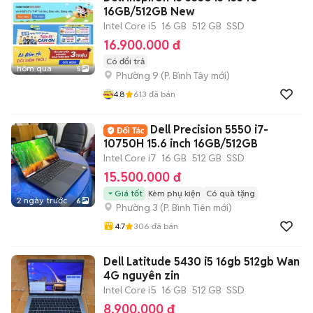
16GB/512GB New
Intel Core i5
16 GB
512 GB
SSD
16.900.000 đ
Có đổi trả
hôm qua
5
Phường 9
(
P. Bình Tây
mới)
4.8
613
đã bán
Dell Precision 5550 i7-
10750H 15.6 inch 16GB/512GB
Intel Core i7
16 GB
512 GB
SSD
15.500.000 đ
Giá tốt
Kèm phụ kiện
Có quà tặng
2 ngày trước
6
Phường 3
(
P. Bình Tiên
mới)
4.7
306
đã bán
Dell Latitude 5430 i5 16gb 512gb Wan
4G nguyên zin
Intel Core i5
16 GB
512 GB
SSD
8.900.000 đ