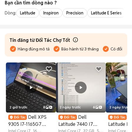
Bạn cần tìm
dòng
nào ?
Dòng:
Latitude
Inspiron
Precision
Latitude E Series
V
Tin đăng từ Đối Tác Chợ Tốt
Hàng đúng mô tả
Bảo hành từ 3 tháng
Có đổi trả
2 giờ trước
6
2 ngày trước
6
2 ngày trước
Dell XPS
Dell
D
9305 i7-1165G7
Latitude 7440 I7
Latitude E
16GB/256GB/13.3FHD
Intel Core i7
16
1365U 32G 512GB
Intel Core i7
32 GB
512
6600U
Intel Core i7