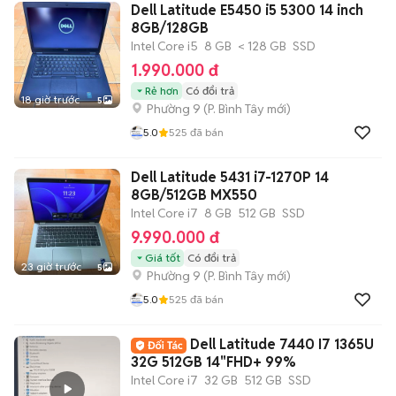
Dell Latitude E5450 i5 5300 14 inch
8GB/128GB
Intel Core i5
8 GB
< 128 GB
SSD
1.990.000 đ
Rẻ hơn
Có đổi trả
18 giờ trước
5
Phường 9
(
P. Bình Tây
mới)
5.0
525
đã bán
Dell Latitude 5431 i7-1270P 14
8GB/512GB MX550
Intel Core i7
8 GB
512 GB
SSD
9.990.000 đ
Giá tốt
Có đổi trả
23 giờ trước
5
Phường 9
(
P. Bình Tây
mới)
5.0
525
đã bán
Dell Latitude 7440 I7 1365U
32G 512GB 14"FHD+ 99%
Intel Core i7
32 GB
512 GB
SSD