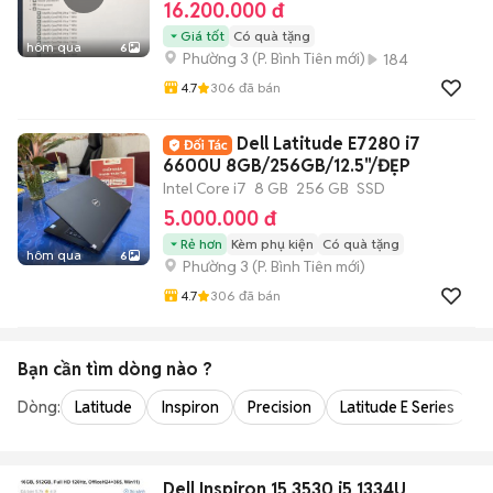
16.200.000 đ
Giá tốt
Có quà tặng
hôm qua
6
Phường 3
(
P. Bình Tiên
mới)
184
4.7
306
đã bán
Dell Latitude E7280 i7
6600U 8GB/256GB/12.5"/ĐẸP
Intel Core i7
8 GB
256 GB
SSD
5.000.000 đ
Rẻ hơn
Kèm phụ kiện
Có quà tặng
hôm qua
6
Phường 3
(
P. Bình Tiên
mới)
4.7
306
đã bán
Bạn cần tìm
dòng
nào ?
Dòng:
Latitude
Inspiron
Precision
Latitude E Series
V
Dell Inspiron 15 3530 i5 1334U