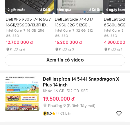
2 giờ trước
6
1
hôm qua
6
1
4 ngày trước
Dell XPS 9305 i7-1165G7
Dell Latitude 7440 I7
Dell Latitude 
16GB/256GB/13.3FHD
1365U 32G 512GB
8560u 8GB/
WIN 11
Intel Core i7 16 GB 256
14"FHD+ 99%
Intel Core i7 32 GB 512
Intel Core i5 8
GB SSD
GB SSD
GB SSD
12.700.000 đ
16.200.000 đ
4.800.000 đ
Phường 6
Phường 3
Phường 1
Xem tin có video
Dell Inspiron 14 5441 Snapdragon X
Plus 14 inch
Khác
16 GB
512 GB
SSD
19.500.000 đ
Phường 9
(
P. Bình Tây
mới)
3 ngày trước
6
P
5.0
44
đã bán