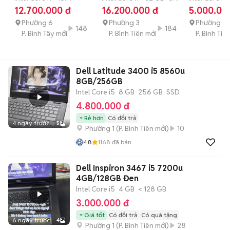
GB
256 GB
SSD
GB
SSD
GB
SSD
12.700.000 đ
16.200.000 đ
5.000.00
WIN 11
14"FHD+ 99%
8GB/256GB
Phường 6
Phường 3
ĐẸP
Phường 3
148
184
P. Bình Tây mới
P. Bình Tiên mới
P. Bình Tiê
Dell Latitude 3400 i5 8560u
8GB/256GB
Intel Core i5
8 GB
256 GB
SSD
4.800.000 đ
Rẻ hơn
Có đổi trả
4 ngày trước
5
Phường 1
(
P. Bình Tiên
mới)
10
4.8
1168
đã bán
Dell Inspiron 3467 i5 7200u
4GB/128GB Đen
Intel Core i5
4 GB
< 128 GB
3.000.000 đ
Giá tốt
Có đổi trả
Có quà tặng
6 ngày trước
4
Phường 1
(
P. Bình Tiên
mới)
28