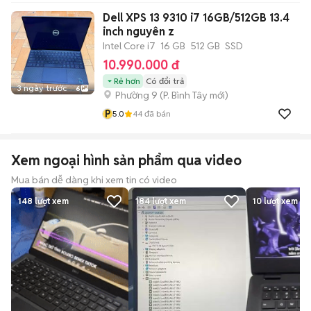
Dell XPS 13 9310 i7 16GB/512GB 13.4
inch nguyên z
Intel Core i7
16 GB
512 GB
SSD
10.990.000 đ
Rẻ hơn
Có đổi trả
3 ngày trước
6
Phường 9
(
P. Bình Tây
mới)
P
5.0
44
đã bán
Xem ngoại hình sản phẩm qua video
Mua bán dễ dàng khi xem tin có video
148
lượt xem
184
lượt xem
10
lượt xem