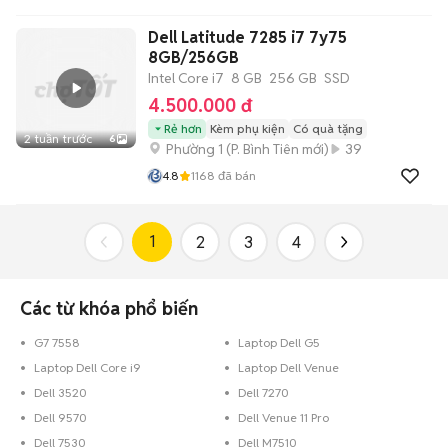
Dell Latitude 7285 i7 7y75
8GB/256GB
Intel Core i7
8 GB
256 GB
SSD
4.500.000 đ
Rẻ hơn
Kèm phụ kiện
Có quà tặng
2 tuần trước
6
Phường 1
(
P. Bình Tiên
mới)
39
4.8
1168
đã bán
1
2
3
4
Các từ khóa phổ biến
G7 7558
Laptop Dell G5
Laptop Dell Core i9
Laptop Dell Venue
Dell 3520
Dell 7270
Dell 9570
Dell Venue 11 Pro
Dell 7530
Dell M7510