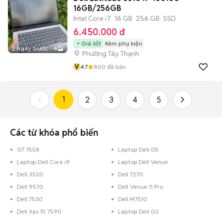
16GB/256GB
Intel Core i7
16 GB
256 GB
SSD
6.450.000 đ
Giá tốt
Kèm phụ kiện
2 ngày trước
6
Phường Tây Thạnh
V
4.7
800
đã bán
1
2
3
4
5
Các từ khóa phổ biến
G7 7558
Laptop Dell G5
Laptop Dell Core i9
Laptop Dell Venue
Dell 3520
Dell 7270
Dell 9570
Dell Venue 11 Pro
Dell 7530
Dell M7510
Dell Xps 15 7590
Laptop Dell G3