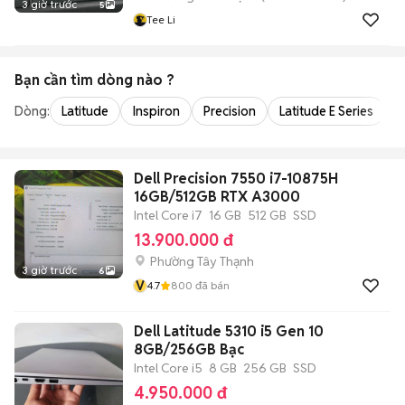
3 giờ trước
5
Tee Li
Bạn cần tìm
dòng
nào ?
Dòng:
Latitude
Inspiron
Precision
Latitude E Series
V
Dell Precision 7550 i7-10875H
16GB/512GB RTX A3000
Intel Core i7
16 GB
512 GB
SSD
13.900.000 đ
Phường Tây Thạnh
3 giờ trước
6
V
4.7
800
đã bán
Dell Latitude 5310 i5 Gen 10
8GB/256GB Bạc
Intel Core i5
8 GB
256 GB
SSD
4.950.000 đ