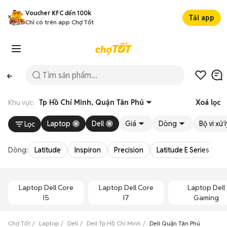
Voucher KFC đến 100k
Tải app
Chỉ có trên app Chợ Tốt
Khu vực:
Tp Hồ Chí Minh, Quận Tân Phú
Xoá lọc
Laptop
Dell
Giá
Dòng
Bộ vi xử 
Lọc
Dòng:
Latitude
Inspiron
Precision
Latitude E Series
V
Laptop Dell Core
Laptop Dell Core
Laptop Dell
I5
I7
Gaming
Chợ Tốt
Laptop
Dell
Dell Tp Hồ Chí Minh
Dell Quận Tân Phú