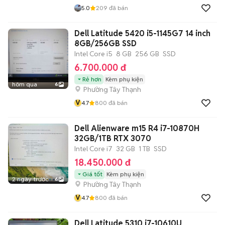
5.0
209
đã bán
Dell Latitude 5420 i5-1145G7 14 inch
8GB/256GB SSD
Intel Core i5
8 GB
256 GB
SSD
6.700.000 đ
Rẻ hơn
Kèm phụ kiện
hôm qua
6
Phường Tây Thạnh
V
4.7
800
đã bán
Dell Alienware m15 R4 i7-10870H
32GB/1TB RTX 3070
Intel Core i7
32 GB
1 TB
SSD
18.450.000 đ
Giá tốt
Kèm phụ kiện
2 ngày trước
6
Phường Tây Thạnh
V
4.7
800
đã bán
Dell Latitude 5310 i7-10610U