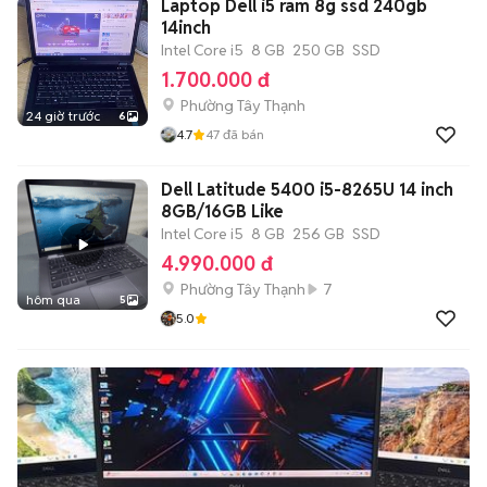
Laptop Dell i5 ram 8g ssd 240gb
14inch
Intel Core i5
8 GB
250 GB
SSD
1.700.000 đ
Phường Tây Thạnh
24 giờ trước
6
4.7
47
đã bán
Dell Latitude 5400 i5-8265U 14 inch
8GB/16GB Like
Intel Core i5
8 GB
256 GB
SSD
4.990.000 đ
Phường Tây Thạnh
7
hôm qua
5
5.0