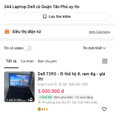
344 Laptop Dell cũ Quận Tân Phú uy tín
Lưu tìm kiếm
Siêu thị điện tử
Xem Cửa hàng
Tin có video
Tin mới nhất
Tất cả
Cá nhân
Bán chuyên
Dell 7290 - i5 thế hệ 8, ram 8g - giá
3tr
Intel Core i5
8 GB
128 GB
SSD
3.000.000 đ
Giá tốt
Kèm phụ kiện
Có quà tặng
2 giờ trước
5
Phường Sơn Kỳ
(
P. Tân Sơn Nhì
mới)
C
4.2