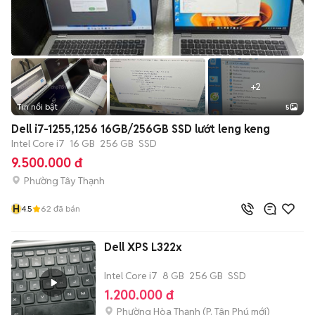
+
2
Tin nổi bật
5
Dell i7-1255,1256 16GB/256GB SSD lướt leng keng
Intel Core i7
16 GB
256 GB
SSD
9.500.000 đ
Phường Tây Thạnh
H
4.5
62
đã bán
Dell XPS L322x
Intel Core i7
8 GB
256 GB
SSD
1.200.000 đ
Phường Hòa Thạnh
(
P. Tân Phú
mới)