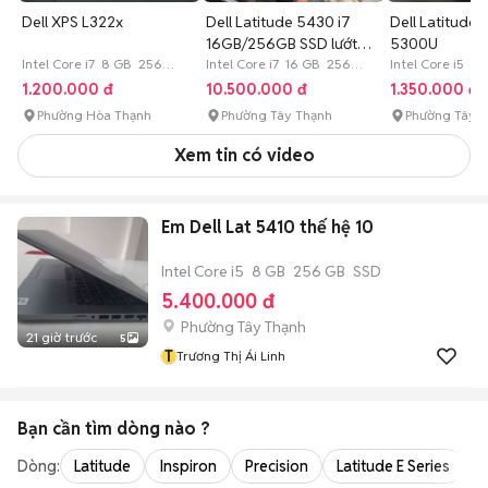
Dell XPS L322x
Dell Latitude 5430 i7
Dell Latitude 
16GB/256GB SSD lướt
5300U
Intel Core i7 8 GB 256
keng
Intel Core i7 16 GB 256
Intel Core i5 4
GB SSD
GB SSD
GB SSD
1.200.000 đ
10.500.000 đ
1.350.000 đ
Phường Hòa Thạnh
Phường Tây Thạnh
Phường Tây 
Xem tin có video
Em Dell Lat 5410 thế hệ 10
Intel Core i5
8 GB
256 GB
SSD
5.400.000 đ
Phường Tây Thạnh
21 giờ trước
5
T
Trương Thị Ái Linh
Bạn cần tìm
dòng
nào ?
Dòng:
Latitude
Inspiron
Precision
Latitude E Series
V