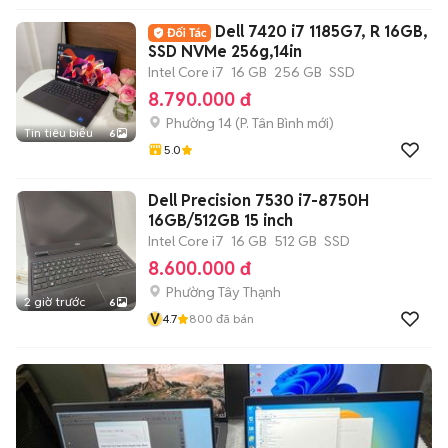
Dell 7420 i7 1185G7, R 16GB,
SSD NVMe 256g,14in
Intel Core i7
16 GB
256 GB
SSD
8.790.000 đ
Phường 14
(
P. Tân Bình
mới)
Tin tiêu biểu
6
5.0
Dell Precision 7530 i7-8750H
16GB/512GB 15 inch
Intel Core i7
16 GB
512 GB
SSD
8.600.000 đ
Phường Tây Thạnh
2 giờ trước
6
V
4.7
800
đã bán