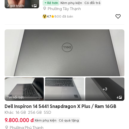
Rẻ hơn
Kèm phụ kiện
Có đổi trả
3 giờ trước
5
Phường Tây Thạnh
V
4.7
800
đã bán
+
3
Tin nổi bật
6
Dell Inspiron 14 5441 Snapdragon X Plus / Ram 16GB
Khác
16 GB
256 GB
SSD
9.800.000 đ
Kèm phụ kiện
Có quà tặng
Phường Phú Thạnh