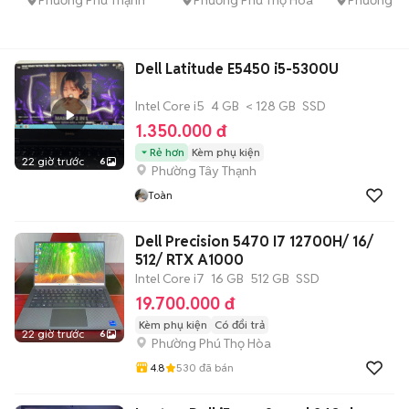
Dell Latitude E5450 i5-5300U
Intel Core i5
4 GB
< 128 GB
SSD
1.350.000 đ
Rẻ hơn
Kèm phụ kiện
22 giờ trước
6
Phường Tây Thạnh
Toàn
Dell Precision 5470 I7 12700H/ 16/
512/ RTX A1000
Intel Core i7
16 GB
512 GB
SSD
19.700.000 đ
Kèm phụ kiện
Có đổi trả
22 giờ trước
6
Phường Phú Thọ Hòa
4.8
530
đã bán