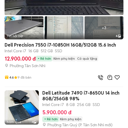
+
3
Tin nổi bật
6
Dell Precision 7550 i7-10850H 16GB/512GB 15.6 Inch
Intel Core i7
16 GB
512 GB
SSD
12.900.000 đ
Rẻ hơn
Kèm phụ kiện
Có quà tặng
Phường Tân Sơn Nhì
4.6
9
đã bán
Dell Latitude 7490 i7-8650U 14 inch
8GB/256GB 98%
Intel Core i7
8 GB
256 GB
SSD
5.900.000 đ
Rẻ hơn
Kèm phụ kiện
hôm qua
3
Phường Tân Quý
(
P. Tân Sơn Nhì
mới)