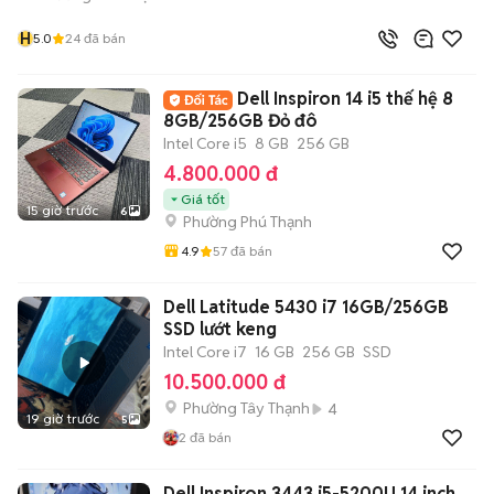
H
5.0
24
đã bán
Dell Inspiron 14 i5 thế hệ 8
8GB/256GB Đỏ đô
Intel Core i5
8 GB
256 GB
4.800.000 đ
Giá tốt
15 giờ trước
6
Phường Phú Thạnh
4.9
57
đã bán
Dell Latitude 5430 i7 16GB/256GB
SSD lướt keng
Intel Core i7
16 GB
256 GB
SSD
10.500.000 đ
Phường Tây Thạnh
4
19 giờ trước
5
2
đã bán
Dell Inspiron 3443 i5-5200U 14 inch