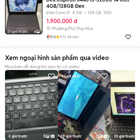
4GB/128GB Đen
Intel Core i5
4 GB
< 128 GB
SSD
1.900.000 đ
Phường Phú Thọ Hòa
21 giờ trước
6
5.0
1172
đã bán
Xem ngoại hình sản phẩm qua video
Mua bán dễ dàng khi xem tin có video
4
lượt xem
3 giờ trước
5
1
19 giờ trước
5
1
22 giờ trước