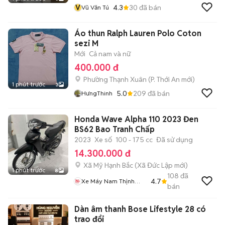
V
4.3
30
đã bán
Vũ Văn Tú
Áo thun Ralph Lauren Polo Coton
sezi M
Mới
Cả nam và nữ
400.000 đ
Phường Thạnh Xuân
(
P. Thới An
mới)
1 phút trước
3
5.0
209
đã bán
HưngThinh
Honda Wave Alpha 110 2023 Đen
BS62 Bao Tranh Chấp
2023
Xe số
100 - 175 cc
Đã sử dụng
14.300.000 đ
Xã Mỹ Hạnh Bắc
(
Xã Đức Lập
mới)
1 phút trước
8
108
đã
4.7
Xe Máy Nam Thịnh
bán
Thảo
Dàn âm thanh Bose Lifestyle 28 có
trao đổi