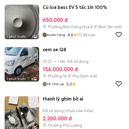
Củ loa bass EV 5 tấc zin 100%
650.000 đ
Phường Bình Hưng Hoà B
(
P. Bình Tân
mới)
4.6
112
đã bán
Audio Long
1 phút trước
3
xem xe Q8
2022
< 1 tấn
Đã sử dụng
156.000.000 đ
Phường 16
(
P. Phú Định
mới)
1 phút trước
6
5.0
Về Tính Lại
thanh lý ghim bồ ai
Đã sử dụng (chưa sửa chữa)
2.200.000 đ
Phường Phú Lương
1 phút trước
3