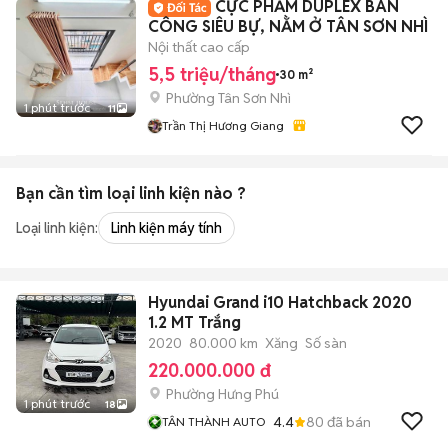
CỰC PHẨM DUPLEX BAN
CÔNG SIÊU BỰ, NẰM Ở TÂN SƠN NHÌ
Nội thất cao cấp
5,5 triệu/tháng
30 m²
Phường Tân Sơn Nhì
1 phút trước
11
Trần Thị Hương Giang
Bạn cần tìm
loại linh kiện
nào ?
Loại linh kiện:
Linh kiện máy tính
Hyundai Grand i10 Hatchback 2020
1.2 MT Trắng
2020
80.000 km
Xăng
Số sàn
220.000.000 đ
Phường Hưng Phú
1 phút trước
18
4.4
80
đã bán
TÂN THÀNH AUTO