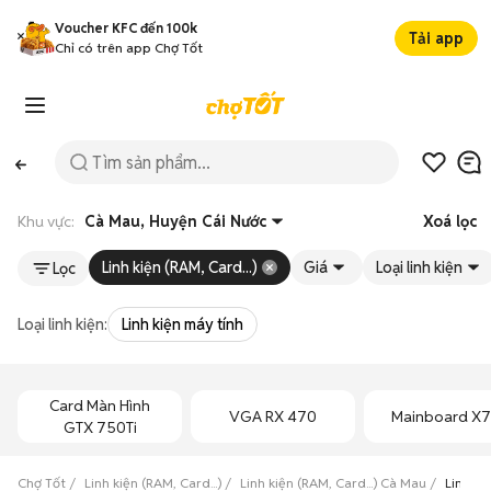
Voucher KFC đến 100k
Tải app
Chỉ có trên app Chợ Tốt
Khu vực:
Cà Mau, Huyện Cái Nước
Xoá lọc
Linh kiện (RAM, Card...)
Giá
Loại linh kiện
Lọc
Loại linh kiện:
Linh kiện máy tính
Card Màn Hình
VGA RX 470
Mainboard X
GTX 750Ti
Chợ Tốt
Linh kiện (RAM, Card...)
Linh kiện (RAM, Card...) Cà Mau
Linh ki