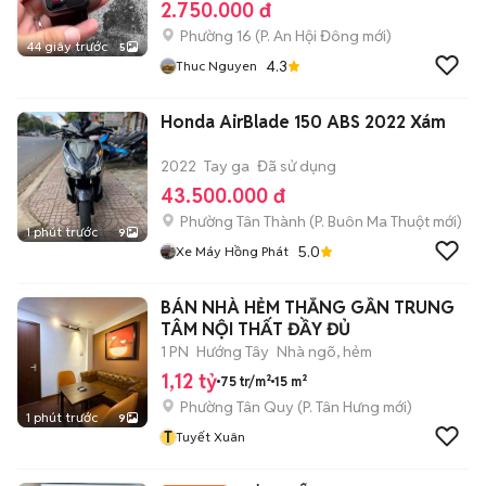
2.750.000 đ
Phường 16
(
P. An Hội Đông
mới)
44 giây trước
5
4.3
Thuc Nguyen
Honda AirBlade 150 ABS 2022 Xám
2022
Tay ga
Đã sử dụng
43.500.000 đ
Phường Tân Thành
(
P. Buôn Ma Thuột
mới)
1 phút trước
9
5.0
Xe Máy Hồng Phát
BÁN NHÀ HẺM THẲNG GẦN TRUNG
TÂM NỘI THẤT ĐẦY ĐỦ
1 PN
Hướng Tây
Nhà ngõ, hẻm
1,12 tỷ
75 tr/m²
15 m²
Phường Tân Quy
(
P. Tân Hưng
mới)
1 phút trước
9
T
Tuyết Xuân