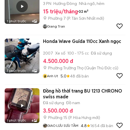
3 PN
Hướng Đông
Nhà ngõ, hẻm
15 triệu/tháng
32 m²
Phường 7
(
P. Tân Sơn Nhất
mới)
1 phút trước
4
Giang Tran
Honda Wave Guida 110cc Xanh ngọc
2007
Xe số
100 - 175 cc
Đã sử dụng
4.500.000 đ
Phường Trường Thọ (Quận Thủ Đức cũ)
1 phút trước
4
a
5.0
48
đã bán
Anh Ut
Đồng hồ thời trang BU 1213 CHRONO
swiss made
Đã sử dụng
Đồ nam
3.500.000 đ
Phường 15
(
P. Hòa Hưng
mới)
1 phút trước
6
4.8
1654
đã bán
GIAO LƯU SƯU TẦM