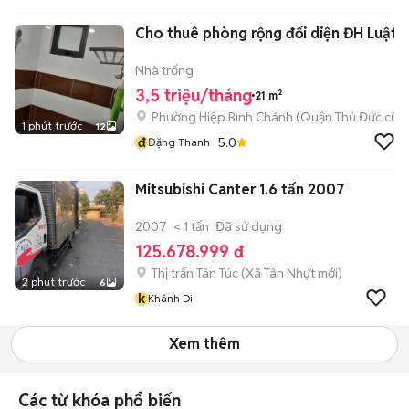
Cho thuê phòng rộng đối diện ĐH Luật
Nhà trống
3,5 triệu/tháng
21 m²
Phường Hiệp Bình Chánh (Quận Thủ Đức cũ)
1 phút trước
12
đ
5.0
Đặng Thanh
Mitsubishi Canter 1.6 tấn 2007
2007
< 1 tấn
Đã sử dụng
125.678.999 đ
Thị trấn Tân Túc
(
Xã Tân Nhựt
mới)
2 phút trước
6
k
Khánh Di
Xem thêm
Các từ khóa phổ biến