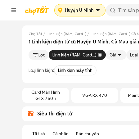
Huyện U Minh
Chợ Tốt
Linh kiện (RAM, Card...)
Linh kiện (RAM, Card...) Cà
1 Linh kiện điện tử cũ Huyện U Minh, Cà Mau giá 
Lọc
Linh kiện (RAM, Card...)
Giá
Loại 
Loại linh kiện:
Linh kiện máy tính
Card Màn Hình
VGA RX 470
Main
GTX 750Ti
Siêu thị điện tử
Tất cả
Cá nhân
Bán chuyên