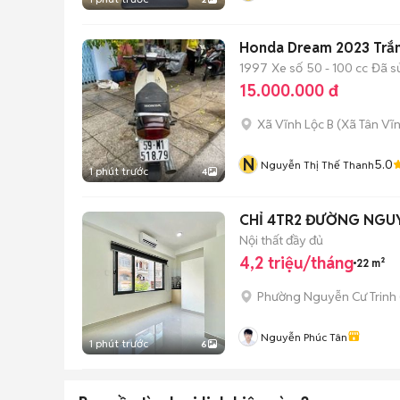
Honda Dream 2023 Trắn
1997
Xe số
50 - 100 cc
Đã s
15.000.000 đ
Xã Vĩnh Lộc B
(
Xã Tân Vĩ
N
5.0
Nguyễn Thị Thế Thanh
1 phút trước
4
CHỈ 4TR2 ĐƯỜNG NGUYỄ
Nội thất đầy đủ
4,2 triệu/tháng
22 m²
Phường Nguyễn Cư Trinh
Nguyễn Phúc Tân
1 phút trước
6