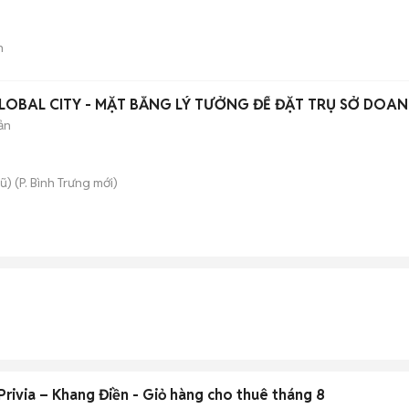
n
OBAL CITY - MẶT BẰNG LÝ TƯỞNG ĐỂ ĐẶT TRỤ SỞ DOAN
ản
ũ)
(
P. Bình Trưng
mới)
rivia – Khang Điền - Giỏ hàng cho thuê tháng 8