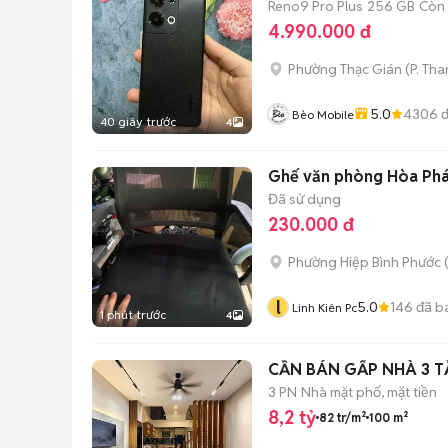
Reno9 Pro Plus
256 GB
Còn
4.990.000 đ
Phường Thạc Gián
(
P. Th
5.0
4306
đ
Bèo Mobile
40 giây trước
4
Ghế văn phòng Hòa Phát
Đã sử dụng
230.000 đ
Phường Hiệp Bình Phước 
l
5.0
146
đã b
Linh Kiên Pc
1 phút trước
4
CẦN BÁN GẤP NHÀ 3 
3 PN
Nhà mặt phố, mặt tiền
8,2 tỷ
82 tr/m²
100 m²