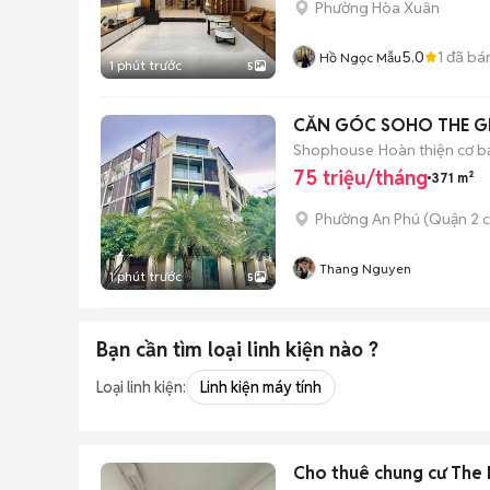
Phường Hòa Xuân
5.0
1
đã bá
Hồ Ngọc Mẫu
1 phút trước
5
CĂN GÓC SOHO THE GL
Shophouse
Hoàn thiện cơ b
75 triệu/tháng
371 m²
Phường An Phú (Quận 2 c
Thang Nguyen
1 phút trước
5
Bạn cần tìm
loại linh kiện
nào ?
Loại linh kiện:
Linh kiện máy tính
Cho thuê chung cư The P