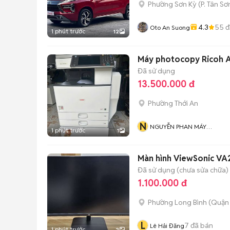
Phường Sơn Kỳ
(
P. Tân Sơ
4.3
55
đ
Oto An Suong
1 phút trước
12
Đã sử dụng
13.500.000 đ
Phường Thới An
N
NGUYỄN PHAN MÁY
1 phút trước
1
PHOTOCOPY GIÁ RẺ
Màn hình ViewSonic VA2
Đã sử dụng (chưa sửa chữa)
1.100.000 đ
Phường Long Bình (Quận 
L
7
đã bán
Lê Hải Đăng
1 phút trước
2