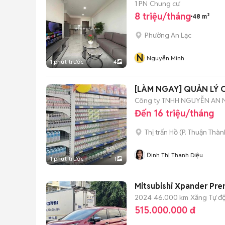
1 PN
Chung cư
8 triệu/tháng
48 m²
Phường An Lạc
N
Nguyễn Minh
1 phút trước
4
[LÀM NGAY] QUẢN LÝ
Công ty TNHH NGUYỄN AN
Đến 16 triệu/tháng
Thị trấn Hồ
(
P. Thuận Thàn
Đinh Thị Thanh Diệu
1 phút trước
1
Mitsubishi Xpander Pr
2024
46.000 km
Xăng
Tự đ
515.000.000 đ