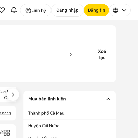
Đăng nhập
Đăng tin
Liên hệ
Xoá
lọc
Card Màn Hình
Main Gigabyte
RAM 2GB
GTX 960
B75 Cũ
Mua bán linh kiện
Thành phố Cà Mau
a hàng
Huyện Cái Nước
ới