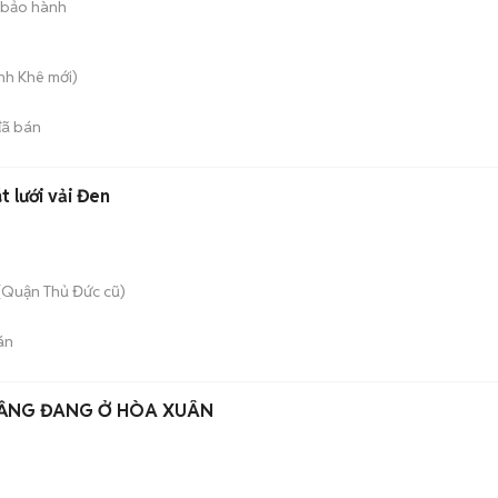
 bảo hành
anh Khê
mới)
ã bán
 lưới vải Đen
(Quận Thủ Đức cũ)
án
TẦNG ĐANG Ở HÒA XUÂN