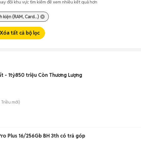
hay đổi khu vực tìm kiếm để xem nhiều kết quả hơn
h kiện (RAM, Card...)
Xóa tất cả bộ lọc
hất - 1tỷ850 triệu Còn Thương Lượng
n Triều
mới)
ro Plus 16/256Gb BH 3th có trả góp