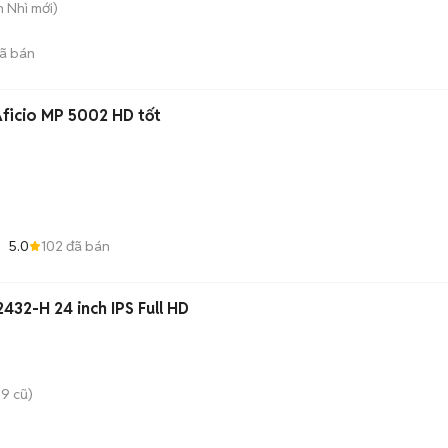
n Nhì
mới)
ã bán
Máy photocopy Ricoh Aficio MP 5002 HD tốt
5.0
102
đã bán
432-H 24 inch IPS Full HD
9 cũ)