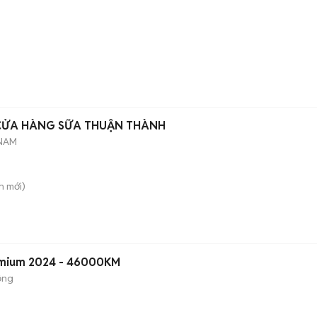
 CỬA HÀNG SỮA THUẬN THÀNH
 NAM
h
mới)
emium 2024 - 46000KM
ộng