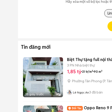
Hãy xóa một số bộ lọc hoặc t
Lin
Tin đăng mới
Biệt Thự tặng full nội t
3 PN
Nhà biệt thự
1,85 tỷ
21 tr/m²
90 m²
Phường Tân Phong
(
P. Tâ
3
đã bán
Lê Ngọc An
35 giây trước
8
Oppo Reno 9 P