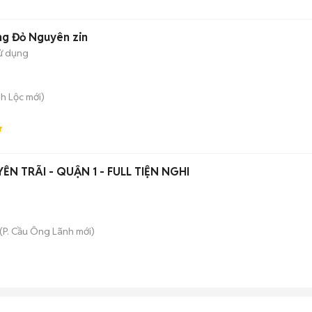
g Đỏ Nguyên zin
ử dụng
nh Lộc
mới)
N TRÃI - QUẬN 1 - FULL TIỆN NGHI
(
P. Cầu Ông Lãnh
mới)