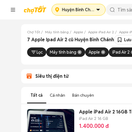
Huyện Bình Chánh
Chợ Tốt
Máy tính bảng
Apple
Apple iPad Air 2
Apple i
7 Apple Ipad Air 2 cũ Huyện Bình Chánh
Lưu
Lọc
Máy tính bảng
Apple
iPad Air 2
Siêu thị điện tử
Tất cả
Cá nhân
Bán chuyên
Apple iPad Air 2 16GB 
iPad Air 2
16 GB
1.400.000 đ