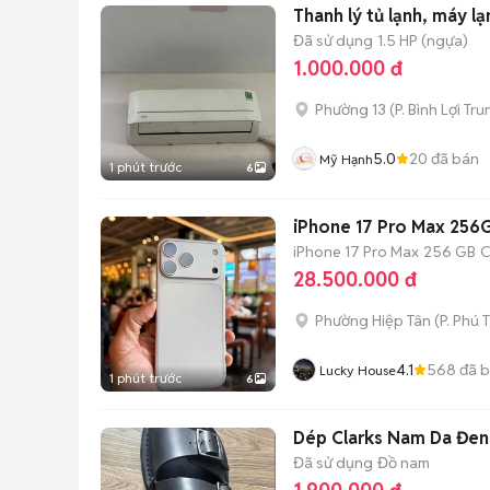
Thanh lý tủ lạnh, máy lạ
Đã sử dụng
1.5 HP (ngựa)
1.000.000 đ
Phường 13
(
P. Bình Lợi Tr
5.0
20
đã bán
Mỹ Hạnh
1 phút trước
6
iPhone 17 Pro Max 256
iPhone 17 Pro Max
256 GB
C
28.500.000 đ
Phường Hiệp Tân
(
P. Phú 
4.1
568
đã 
Lucky House
1 phút trước
6
Dép Clarks Nam Da Đen
Đã sử dụng
Đồ nam