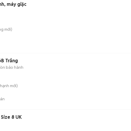
nh, máy giặc
ung
mới)
GB Trắng
òn bảo hành
Thạnh
mới)
bán
 Size 8 UK