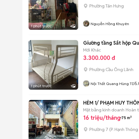
Phường Tân Hưng
Nguyễn Hồng Khuyên
1 phút trước
4
Giường tầng Sắt hộp Q
Mới
Khác
3.300.000 đ
Phường Cầu Ông Lãnh
5.
Nội Thất Quang Hùng TD
1 phút trước
1
HẺM 1/ PHẠM HUY THÔ
Mặt bằng kinh doanh
Hoàn t
16 triệu/tháng
75 m²
Phường 7
(
P. Hạnh Thông