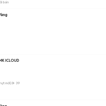
ã bán
Vàng
 MK ICLOUD
hựt
mới)
39