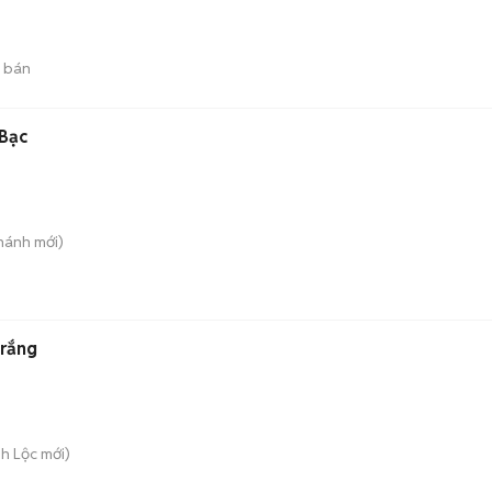
 bán
 Bạc
hánh
mới)
Trắng
nh Lộc
mới)