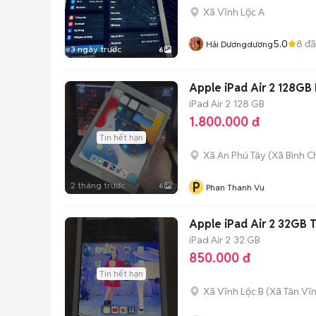
Xã Vĩnh Lộc A
5.0
8
đã
Hải Dươngdương
3 ngày trước
6
Apple iPad Air 2 128GB
iPad Air 2
128 GB
1.800.000 đ
Tin hết hạn
Xã An Phú Tây
(
Xã Bình C
P
2 tháng trước
6
Phan Thanh Vu
Apple iPad Air 2 32GB 
iPad Air 2
32 GB
850.000 đ
Tin hết hạn
Xã Vĩnh Lộc B
(
Xã Tân Vĩ