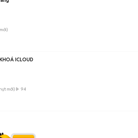
Vàng
mới)
Ị KHOÁ ICLOUD
hựt
mới)
94