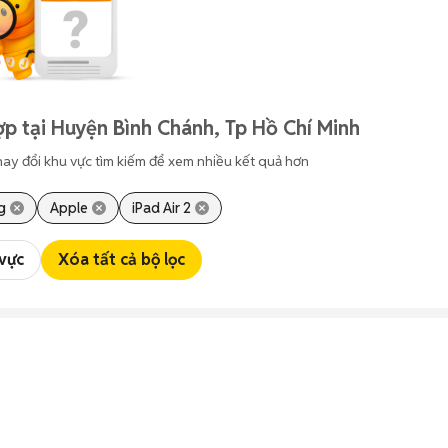
p tại Huyện Bình Chánh, Tp Hồ Chí Minh
hay đổi khu vực tìm kiếm để xem nhiều kết quả hơn
g
Apple
iPad Air 2
 vực
Xóa tất cả bộ lọc