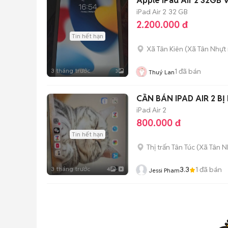
Apple iPad Air 2 32GB 
iPad Air 2
32 GB
2.200.000 đ
Tin hết hạn
Xã Tân Kiên
(
Xã Tân Nhựt
3 tháng trước
1
đã bán
3
Thuý Lan
CẦN BÁN IPAD AIR 2 B
iPad Air 2
800.000 đ
Tin hết hạn
Thị trấn Tân Túc
(
Xã Tân N
3 tháng trước
3.3
1
đã bán
4
Jessi Pham