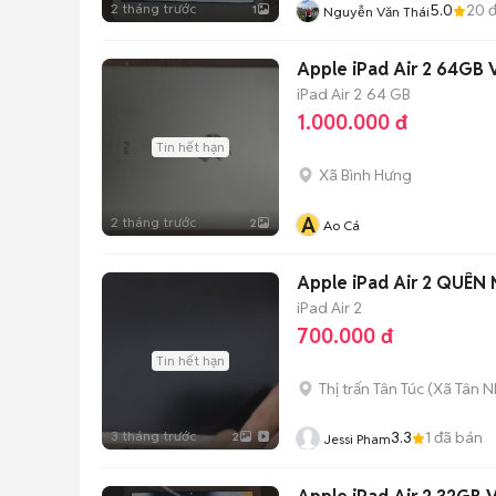
2 tháng trước
5.0
20
đ
1
Nguyễn Văn Thái
Apple iPad Air 2 64GB 
iPad Air 2
64 GB
1.000.000 đ
Tin hết hạn
Xã Bình Hưng
A
2 tháng trước
2
Ao Cá
Apple iPad Air 2 QUÊN
iPad Air 2
700.000 đ
Tin hết hạn
Thị trấn Tân Túc
(
Xã Tân N
3 tháng trước
3.3
1
đã bán
2
Jessi Pham