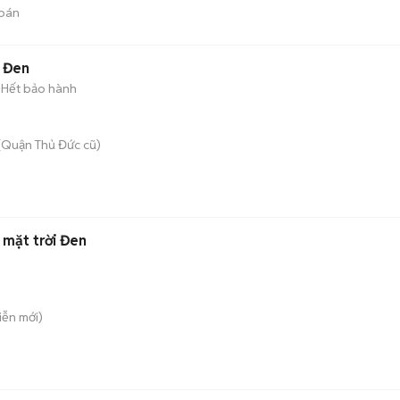
bán
D Đen
Hết bảo hành
(Quận Thủ Đức cũ)
 mặt trời Đen
Liễn
mới)