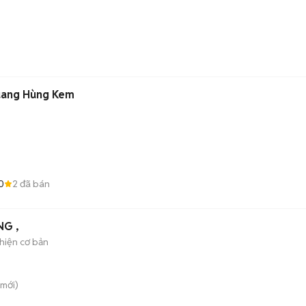
uang Hùng Kem
0
2
đã bán
NG ,
hiện cơ bản
mới)