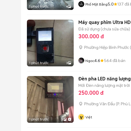
5.0
137
đã 
Phố Mặt Bằng
1 phút trước
4
Máy quay phim Ultra H
Đã sử dụng (chưa sửa chữa)
300.000 đ
Phường Hiệp Bình Phước 
4.6
564
đã bán
Ngoc
1 phút trước
3
Đèn pha LED năng lượng
Mới
Đèn năng lượng mặt trời
250.000 đ
Phường Văn Đẩu
(
P. Phù 
v
Việt
1 phút trước
2