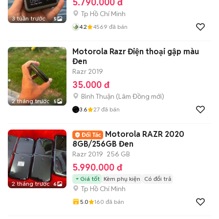
5.790.000 đ
Tp Hồ Chí Minh
3 tuần trước
5
4.2
4569
đã bán
Motorola Razr Điện thoại gập màu
Đen
Razr 2019
35.000 đ
Bình Thuận
(
Lâm Đồng
mới)
2 tháng trước
5
3.6
27
đã bán
Motorola RAZR 2020
8GB/256GB Đen
Razr 2019
256 GB
5.990.000 đ
Giá tốt
Kèm phụ kiện
Có đổi trả
2 tháng trước
6
Tp Hồ Chí Minh
5.0
160
đã bán