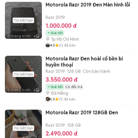
Motorola Razr 2019 Đen Màn hình lỗi
Razr 2019
Tin hết hạn
1.000.000 đ
Giá tốt
2 tháng trước
6
Tp Hồ Chí Minh
4.0
23
đã bán
Motorola Razr Đen hoài cổ bền bỉ
huyền thoại
Razr 2019
128 GB
Còn bảo hành
Tin hết hạn
3.550.000 đ
Giá tốt
Có đổi trả
3 tháng trước
5
Đà Nẵng
5.0
72
đã bán
Motorola Razr 2019 128GB Đen
Razr 2019
128 GB
Tin hết hạn
2.490.000 đ