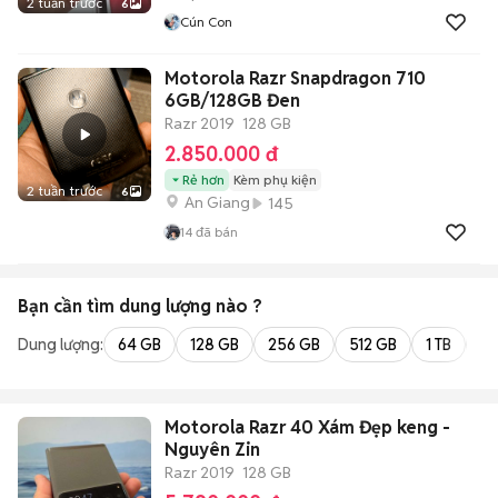
2 tuần trước
6
Cún Con
Motorola Razr Snapdragon 710
6GB/128GB Đen
Razr 2019
128 GB
2.850.000 đ
Rẻ hơn
Kèm phụ kiện
2 tuần trước
6
An Giang
145
14
đã bán
Bạn cần tìm
dung lượng
nào ?
Dung lượng:
64 GB
128 GB
256 GB
512 GB
1 TB
2 
Motorola Razr 40 Xám Đẹp keng -
Nguyên Zin
Razr 2019
128 GB