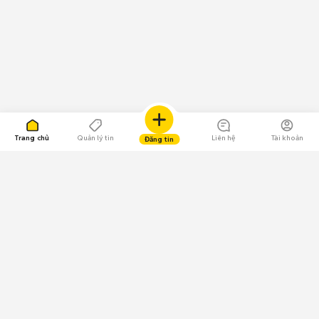
Trang chủ
Quản lý tin
Liên hệ
Tài khoản
Đăng tin
109.000 Bình chọn
Tải ứng dụng Chợ Tốt