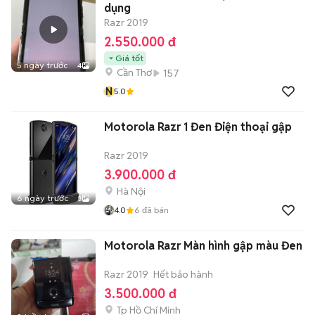
dụng
Razr 2019
2.550.000 đ
Giá tốt
5 ngày trước
4
Cần Thơ
157
N
5.0
Motorola Razr 1 Đen Điện thoại gập
Razr 2019
3.900.000 đ
Hà Nội
6 ngày trước
3
4.0
6
đã bán
Motorola Razr Màn hình gập màu Đen
Razr 2019
Hết bảo hành
3.500.000 đ
Tp Hồ Chí Minh