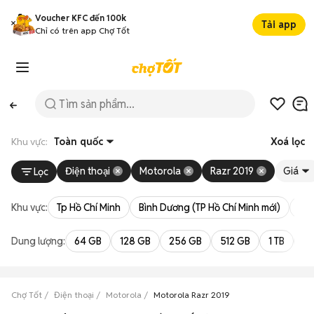
Voucher KFC đến 100k
Tải app
Chỉ có trên app Chợ Tốt
Khu vực:
Toàn quốc
Xoá lọc
Điện thoại
Motorola
Razr 2019
Giá
Lọc
Khu vực:
Tp Hồ Chí Minh
Bình Dương (TP Hồ Chí Minh mới)
Bà 
Dung lượng:
64 GB
128 GB
256 GB
512 GB
1 TB
2 
Chợ Tốt
Điện thoại
Motorola
Motorola Razr 2019