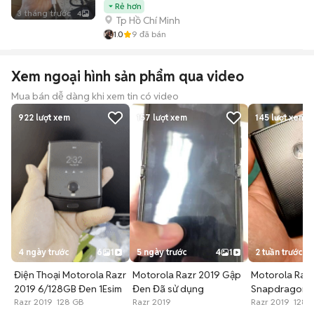
Rẻ hơn
3 tháng trước
4
Tp Hồ Chí Minh
1.0
9
đã bán
Xem ngoại hình sản phẩm qua video
Mua bán dễ dàng khi xem tin có video
922
lượt xem
157
lượt xem
145
lượt xem
4 ngày trước
6
1
5 ngày trước
4
1
2 tuần trước
Điện Thoại Motorola Razr
Motorola Razr 2019 Gập
Motorola Raz
2019 6/128GB Đen 1Esim
Đen Đã sử dụng
Snapdragon 
Razr 2019 128 GB
Razr 2019
6GB/128GB Đ
Razr 2019 128 