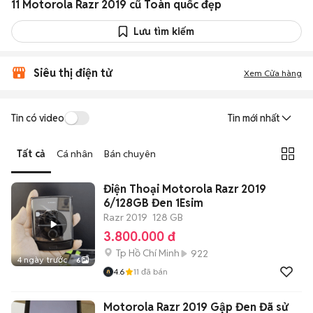
11 Motorola Razr 2019 cũ Toàn quốc đẹp
Lưu tìm kiếm
Siêu thị điện tử
Xem Cửa hàng
Tin có video
Tin mới nhất
Tất cả
Cá nhân
Bán chuyên
Điện Thoại Motorola Razr 2019
6/128GB Đen 1Esim
Razr 2019
128 GB
3.800.000 đ
Tp Hồ Chí Minh
922
4 ngày trước
6
4.6
11
đã bán
Motorola Razr 2019 Gập Đen Đã sử