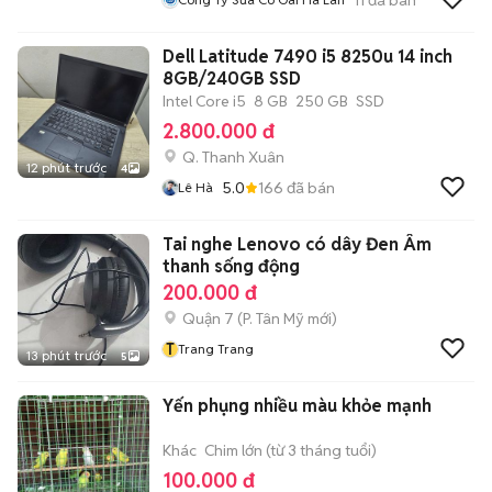
Dell Latitude 7490 i5 8250u 14 inch
8GB/240GB SSD
Intel Core i5
8 GB
250 GB
SSD
2.800.000 đ
Q. Thanh Xuân
12 phút trước
4
5.0
166
đã bán
Lê Hà
Tai nghe Lenovo có dây Đen Âm
thanh sống động
200.000 đ
Quận 7
(
P. Tân Mỹ
mới)
T
Trang Trang
13 phút trước
5
Yến phụng nhiều màu khỏe mạnh
Khác
Chim lớn (từ 3 tháng tuổi)
100.000 đ