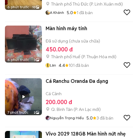
Thành phố Thủ Đức
(
P. Linh Xuân
mới)
6 phút trước
10
5.0
1
đã bán
A Khánh
Màn hình máy tính
Đã sử dụng (chưa sửa chữa)
450.000 đ
Thành phố Huế
(
P. Thuận Hóa
mới)
6 phút trước
3
l
4.4
101
đã bán
Lân
Cá Ranchu Oranda Đa dạng
Cá Cảnh
200.000 đ
Q. Bình Tân
(
P. An Lạc
mới)
7 phút trước
2
5.0
3
đã bán
Nguyễn Trọng Hiếu
Vivo 2029 128GB Màn hình nứt nhẹ