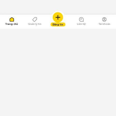
Trang chủ
Quản lý tin
Liên hệ
Tài khoản
Đăng tin
109.000 Bình chọn
Tải ứng dụng Chợ Tốt
Về Chợ Tốt
Quy chế sàn
Chính sách bảo mật
Giải quyết tranh chấp
CÔNG TY TNHH CHỢ TỐT - Người đại diện theo pháp luật:
Nguyễn Trọng Tấn; GPDKKD: 0312120782 do Sở KH & ĐT TP.HCM cấp ngày
11/01/2013;
GPMXH: 185/GP-BTTTT do Bộ Thông tin và Truyền thông
cấp ngày 09/07/2024 - Chịu trách nhiệm
nội dung: Trần Hoàng Ly.
Chính sách sử dụng
Địa chỉ: Tầng 18, Toà nhà UOA, Số 6 đường Tân Trào, Phường Tân Mỹ,