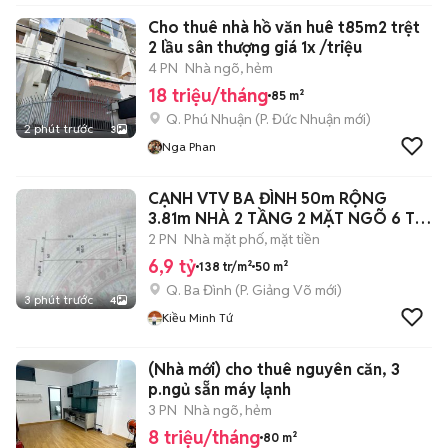
Cho thuê nhà hồ văn huê t85m2 trệt
2 lầu sân thượng giá 1x /triệu
4 PN
Nhà ngõ, hẻm
18 triệu/tháng
85 m²
Q. Phú Nhuận
(
P. Đức Nhuận
mới)
2 phút trước
3
Nga Phan
CẠNH VTV BA ĐÌNH 50m RỘNG
3.81m NHÀ 2 TẦNG 2 MẶT NGÕ 6 Ty
9
2 PN
Nhà mặt phố, mặt tiền
6,9 tỷ
138 tr/m²
50 m²
Q. Ba Đình
(
P. Giảng Võ
mới)
3 phút trước
4
Kiều Minh Tứ
(Nhà mới) cho thuê nguyên căn, 3
p.ngủ sẵn máy lạnh
3 PN
Nhà ngõ, hẻm
8 triệu/tháng
80 m²