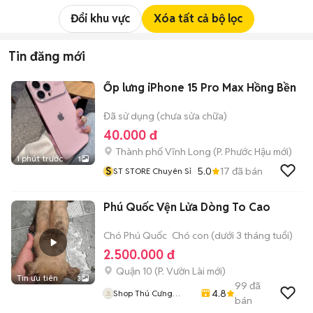
Đổi khu vực
Xóa tất cả bộ lọc
Tin đăng mới
Ốp lưng iPhone 15 Pro Max Hồng Bền
Đã sử dụng (chưa sửa chữa)
40.000 đ
Thành phố Vĩnh Long
(
P. Phước Hậu
mới)
1 phút trước
1
S
5.0
17
đã bán
ST STORE Chuyên Sỉ
Phú Quốc Vện Lửa Dòng To Cao
Chó Phú Quốc
Chó con (dưới 3 tháng tuổi)
2.500.000 đ
Quận 10
(
P. Vườn Lài
mới)
Tin ưu tiên
3
99
đã
4.8
Shop Thú Cưng
bán
PenTa