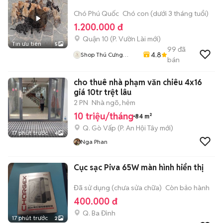
Chó Phú Quốc
Chó con (dưới 3 tháng tuổi)
1.200.000 đ
Quận 10
(
P. Vườn Lài
mới)
Tin ưu tiên
5
99
đã
4.8
Shop Thú Cưng
bán
PenTa
cho thuê nhà phạm văn chiêu 4x16
giá 10tr trệt lâu
2 PN
Nhà ngõ, hẻm
10 triệu/tháng
84 m²
Q. Gò Vấp
(
P. An Hội Tây
mới)
17 phút trước
4
Nga Phan
Cục sạc Piva 65W màn hình hiển thị
Đã sử dụng (chưa sửa chữa)
Còn bảo hành
400.000 đ
Q. Ba Đình
17 phút trước
2