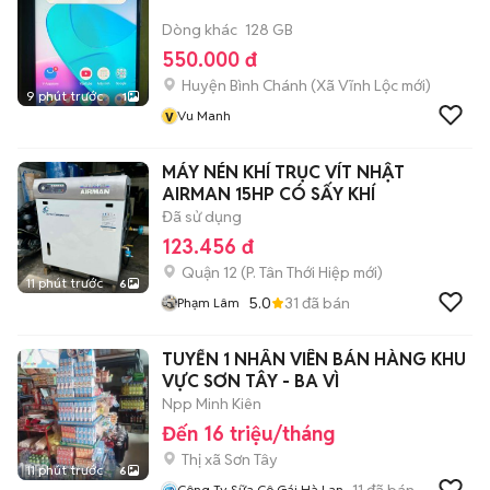
Dòng khác
128 GB
550.000 đ
Huyện Bình Chánh
(
Xã Vĩnh Lộc
mới)
9 phút trước
1
v
Vu Manh
MÁY NÉN KHÍ TRỤC VÍT NHẬT
AIRMAN 15HP CÓ SẤY KHÍ
Đã sử dụng
123.456 đ
Quận 12
(
P. Tân Thới Hiệp
mới)
11 phút trước
6
5.0
31
đã bán
Phạm Lâm
TUYỂN 1 NHÂN VIÊN BÁN HÀNG KHU
VỰC SƠN TÂY - BA VÌ
Npp Minh Kiên
Đến 16 triệu/tháng
Thị xã Sơn Tây
11 phút trước
6
11
đã bán
Công Ty Sữa Cô Gái Hà Lan