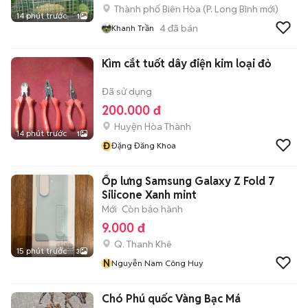
Thành phố Biên Hòa
(
P. Long Bình
mới)
14 phút trước
1
4
đã bán
Khanh Trần
Kìm cắt tuốt dây điện kim loại đỏ
Đã sử dụng
200.000 đ
Huyện Hòa Thành
14 phút trước
1
Đ
Đặng Đăng Khoa
Ốp lưng Samsung Galaxy Z Fold 7
Silicone Xanh mint
Mới
Còn bảo hành
9.000 đ
Q. Thanh Khê
15 phút trước
3
N
Nguyễn Nam Công Huy
Chó Phú quốc Vàng Bạc Má