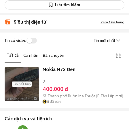
Lưu tìm kiếm
Siêu thị điện tử
Xem Cửa hàng
Tin có video
Tin mới nhất
Tất cả
Cá nhân
Bán chuyên
Nokia N73 Đen
3
Tin hết hạn
400.000 đ
Thành phố Buôn Ma Thuột
(
P. Tân Lập
mới)
3 tháng trước
5
H
11
đã bán
Các dịch vụ và tiện ích