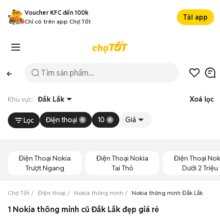
Voucher KFC đến 100k
Tải app
Chỉ có trên app Chợ Tốt
Khu vực:
Đắk Lắk
Xoá lọc
Điện thoại
10
Giá
Lọc
Điện Thoại Nokia
Điện Thoại Nokia
Điện Thoại Nok
Trượt Ngang
Tai Thỏ
Dưới 2 Triệu
Chợ Tốt
Điện thoại
Nokia thông minh
Nokia thông minh Đắk Lắk
1 Nokia thông minh cũ Đắk Lắk đẹp giá rẻ