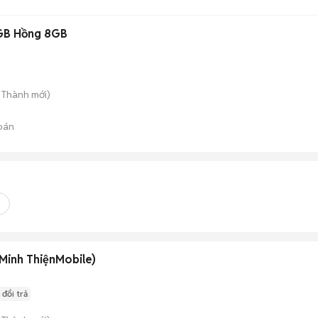
GB Hồng 8GB
n Thành
mới)
bán
o
inh ThiệnMobile)
 đổi trả