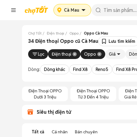
Cà Mau
Chợ Tốt
Điện thoại
Oppo
Oppo Cà Mau
34 Điện thoại Oppo cũ Cà Mau
Lưu tìm kiếm
Lọc
Điện thoại
Oppo
Giá
Dò
Dòng:
Dòng khác
Find X8
Reno5
Find X8 Pr
Điện Thoại OPPO
Điện Thoại OPPO
Điện 
Dưới 3 Triệu
Từ 3 Đến 4 Triệu
Giá Rẻ 
Siêu thị điện tử
Tất cả
Cá nhân
Bán chuyên