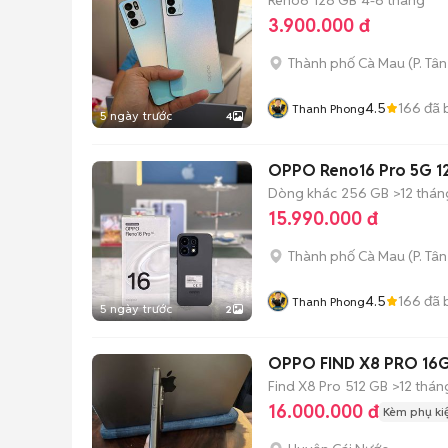
3.900.000 đ
Thành phố Cà Mau
(
P. Tâ
4.5
166
đã 
Thanh Phong
5 ngày trước
4
OPPO Reno16 Pro 5G 
Dòng khác
256 GB
>12 thán
15.990.000 đ
Thành phố Cà Mau
(
P. Tâ
4.5
166
đã 
Thanh Phong
5 ngày trước
2
OPPO FIND X8 PRO 16
Find X8 Pro
512 GB
>12 thán
16.000.000 đ
Kèm phụ ki