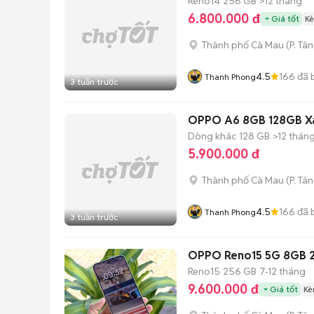
Reno14
256 GB
>12 tháng
6.800.000 đ
Giá tốt
Kè
Thành phố Cà Mau
(
P. Tâ
4.5
166
đã 
Thanh Phong
3 tuần trước
OPPO A6 8GB 128GB X
Dòng khác
128 GB
>12 thán
5.900.000 đ
Thành phố Cà Mau
(
P. Tâ
4.5
166
đã 
Thanh Phong
3 tuần trước
OPPO Reno15 5G 8GB 
Reno15
256 GB
7-12 tháng
9.600.000 đ
Giá tốt
Kè