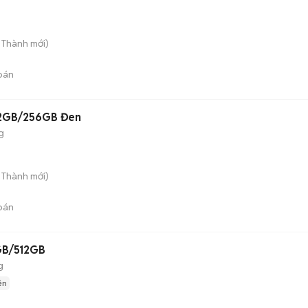
n Thành
mới)
bán
12GB/256GB Đen
g
n Thành
mới)
bán
GB/512GB
g
ện