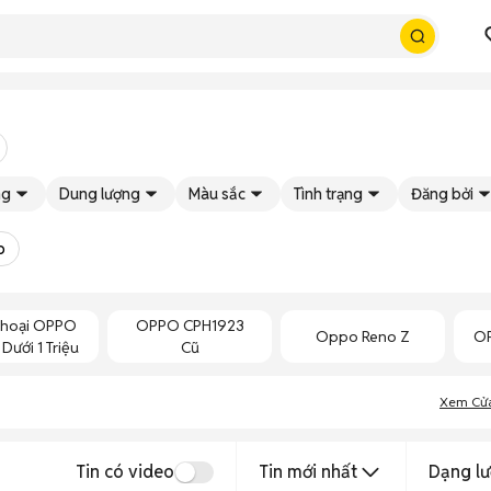
ng
Dung lượng
Màu sắc
Tình trạng
Đăng bởi
o
Thoại OPPO
OPPO CPH1923
Oppo Reno Z
OP
Dưới 1 Triệu
Cũ
Xem Cử
Tin có video
Tin mới nhất
Dạng lư