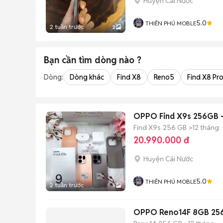
Huyện Cái Nước
5.0
THIÊN PHÚ MOBLE
2 tuần trước
2
Bạn cần tìm
dòng
nào ?
Dòng:
Dòng khác
Find X8
Reno5
Find X8 Pr
OPPO Find X9s 256GB -
Find X9s
256 GB
>12 tháng
20.990.000 đ
Huyện Cái Nước
5.0
THIÊN PHÚ MOBLE
2 tuần trước
5
OPPO Reno14F 8GB 25