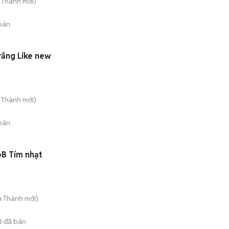
n Thành
mới)
bán
ắng Like new
n Thành
mới)
bán
B Tím nhạt
a Thành
mới)
8
đã bán