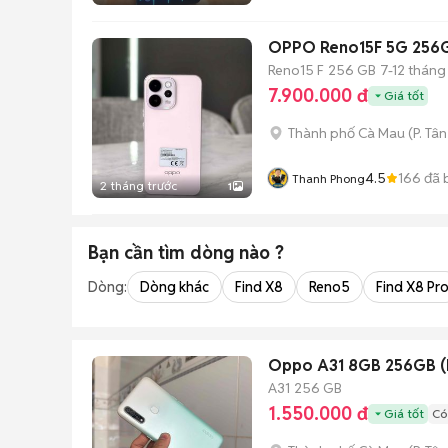
OPPO Reno15F 5G 256
Reno15 F
256 GB
7-12 tháng
7.900.000 đ
Giá tốt
Thành phố Cà Mau
(
P. Tâ
4.5
166
đã 
Thanh Phong
2 tháng trước
1
Bạn cần tìm
dòng
nào ?
Dòng:
Dòng khác
Find X8
Reno5
Find X8 Pr
Oppo A31 8GB 256GB (M
A31
256 GB
1.550.000 đ
Giá tốt
Có