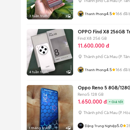
Thành phố Cà Mau
(
P. Tâ
4.5
166
đã 
Thanh Phong
3 tuần trước
2
OPPO Find X8 256GB Tr
Find X8
256 GB
11.600.000 đ
Thành phố Cà Mau
(
P. Tâ
4.5
166
đã 
Thanh Phong
4 tuần trước
1
Oppo Reno 5 8GB/128G
Reno5
128 GB
1.650.000 đ
Giá tốt
Thành phố Cà Mau
(
P. Hò
5.0
2
Đặng Trung Nghiệp
1 tháng trước
4