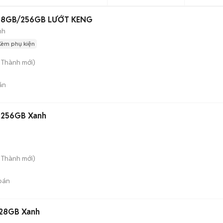
h 8GB/256GB LƯỚT KENG
nh
Kèm phụ kiện
n Thành
mới)
án
 256GB Xanh
n Thành
mới)
bán
28GB Xanh