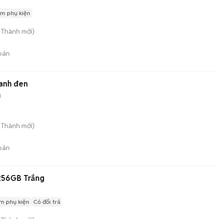
m phụ kiện
n Thành
mới)
bán
anh đen
g
n Thành
mới)
bán
256GB Trắng
m phụ kiện
Có đổi trả