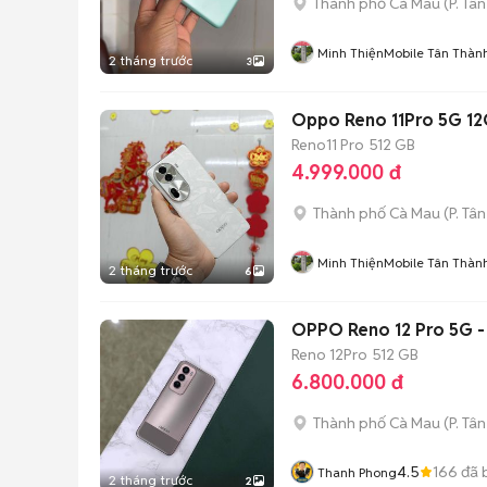
Thành phố Cà Mau
(
P. Tâ
Minh ThiệnMobile Tân Thàn
2 tháng trước
3
Oppo Reno 11Pro 5G 12
Reno11 Pro
512 GB
4.999.000 đ
Thành phố Cà Mau
(
P. Tâ
Minh ThiệnMobile Tân Thàn
2 tháng trước
6
OPPO Reno 12 Pro 5G -
Reno 12Pro
512 GB
6.800.000 đ
Thành phố Cà Mau
(
P. Tâ
4.5
166
đã 
Thanh Phong
2 tháng trước
2