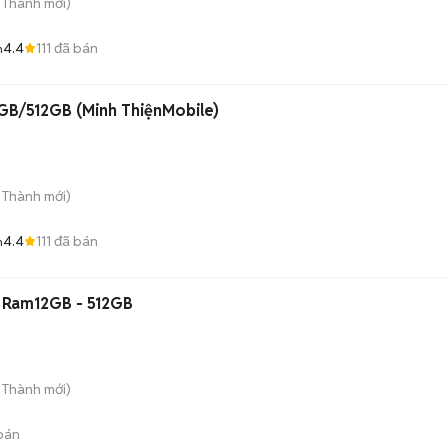
n Thành
mới)
4.4
111
đã bán
h
GB/512GB (Minh ThiệnMobile)
n Thành
mới)
4.4
111
đã bán
h
 Ram12GB - 512GB
n Thành
mới)
bán