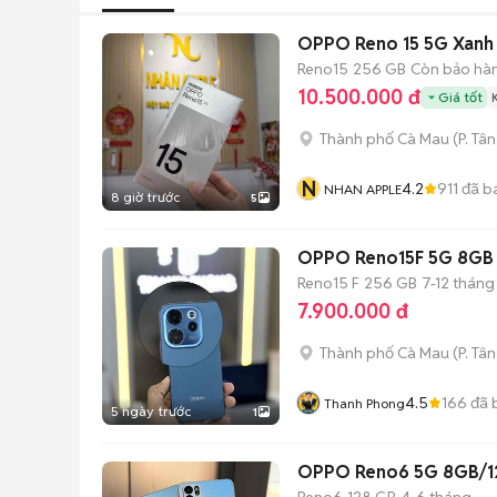
OPPO Reno 15 5G Xan
Reno15
256 GB
Còn bảo hà
10.500.000 đ
Giá tốt
Thành phố Cà Mau
(
P. Tâ
N
4.2
911
đã b
NHAN APPLE
8 giờ trước
5
OPPO Reno15F 5G 8GB
Reno15 F
256 GB
7-12 tháng
7.900.000 đ
Thành phố Cà Mau
(
P. Tâ
4.5
166
đã 
Thanh Phong
5 ngày trước
1
OPPO Reno6 5G 8GB/1
Reno6
128 GB
4-6 tháng