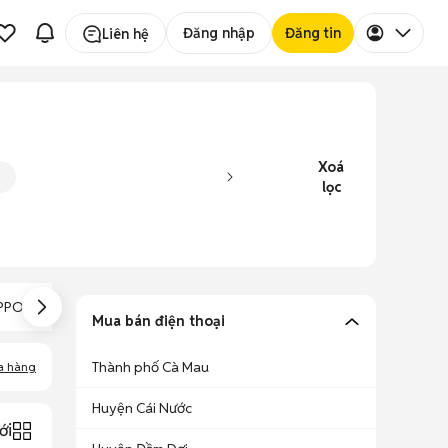
Đăng nhập
Đăng tin
Liên hệ
Xoá
lọc
PO CE0700 Cũ
OPPO A71
OPPO A59M Cũ
Mua bán điện thoại
Thành phố Cà Mau
a hàng
Huyện Cái Nước
ới