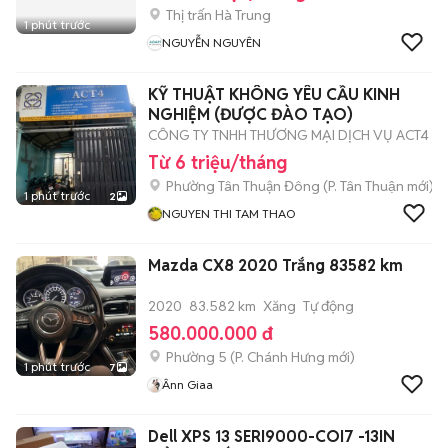
Thị trấn Hà Trung
1 phút trước
NGUYỄN NGUYÊN
KỸ THUẬT KHÔNG YÊU CẦU KINH
NGHIỆM (ĐƯỢC ĐÀO TẠO)
CÔNG TY TNHH THƯƠNG MẠI DỊCH VỤ ACT4
Từ 6 triệu/tháng
Phường Tân Thuận Đông
(
P. Tân Thuận
mới)
1 phút trước
2
NGUYEN THI TAM THAO
Mazda CX8 2020 Trắng 83582 km
2020
83.582 km
Xăng
Tự động
580.000.000 đ
Phường 5
(
P. Chánh Hưng
mới)
1 phút trước
7
Ânn Giaa
Dell XPS 13 SERI9000-COI7 -13IN