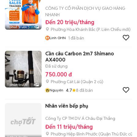
CÔNG TY CỔ PHẦN DỊCH VỤ GIAO HÀNG
NHANH
Đến 20 triệu/tháng
1 phút trước
1
Phường Hòa Khánh Bắc
(
P. Liên Chiểu
mới)
1
đã bán
Linh GHN
Cần câu Carbon 2m7 Shimano
AX4000
Đã sử dụng
750.000 đ
Phường Cát Lái (Quận 2 cũ)
1 phút trước
4
n
4.7
8
đã bán
Nguyên
Nhân viên bếp phụ
Công Ty CP TM DV Á Châu Đại Thắng
Đến 11 triệu/tháng
Phường Hiệp Bình Phước (Quận Thủ Đức cũ)
1 phút trước