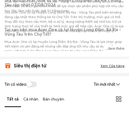
Giá laptop Acer One cũ tại Huyện Long Điền, Bà Rịa - Vũng
mua tại Huyện Long Điền, Bà Rịa - Vũng Tàu có thể dễ dàng so sánh nhiều
Tàu cập nhật 07/08/2026
phiên bản và mức giá khác nhau để lựa chọn sản phẩm phù hợp với nhu cầu
học tập, làm việc hoặc giải trí hằng ngày.
Giá Acer One cũ tại Huyện Long Điền, Bà Rịa - Vũng Tàu phổ biến khoảng
đang cập nhật theo thống kê từ Chợ Tốt. Trên thị trường, mức giá có thể
thay đổi tùy theo cấu hình, bộ vi xử lý, dung lượng RAM, bộ nhớ lưu trữ và
tình trạng thực tế của thiết bị. Nhờ mức giá dễ tiếp cận, Acer One cũ là lựa
Tại sao nên mua Acer One cũ tại Huyện Long Điền, Bà Rịa -
chọn phù hợp cho những người muốn sở hữu laptop với chi phí hợp lý.
Vũng Tàu trên Chợ Tốt?
Mua Acer One cũ tại Huyện Long Điền, Bà Rịa - Vũng Tàu là lựa chọn giúp
tiết kiệm chi phí đáng kể nhưng vẫn đáp ứng tốt nhu cầu sử dụng hằng
...Xem thêm
ngày. Với hơn 0 tin đăng Acer One cũ tại Huyện Long Điền, Bà Rịa - Vũng
Tàu trên Chợ Tốt, người mua có thể dễ dàng tham khảo nhiều mức giá và
tình trạng máy khác nhau để lựa chọn sản phẩm phù hợp với nhu cầu và
ngân sách.
Siêu thị điện tử
Xem Cửa hàng
Tin có video
Tin mới nhất
Tất cả
Cá nhân
Bán chuyên