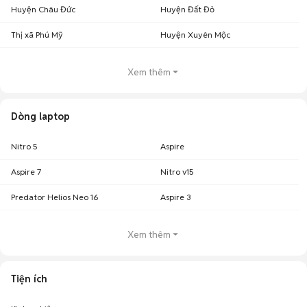
Ngoài ra, bài viết
Laptop Acer có bền không? Có nên mua laptop Acer?
Huyện Châu Đức
Huyện Đất Đỏ
tại chuyên
trang kinh nghiệm
của chúng tôi sẽ chia sẻ thêm cho bạn rất
nhiều thông tin bổ ích về laptop Acer.
Thị xã Phú Mỹ
Huyện Xuyên Mộc
Chúc các bạn có những trải nghiệm mua bán tuyệt vời trên Chợ Tốt.
Xem thêm
Dòng laptop
Nitro 5
Aspire
Aspire 7
Nitro v15
Predator Helios Neo 16
Aspire 3
Xem thêm
Tiện ích