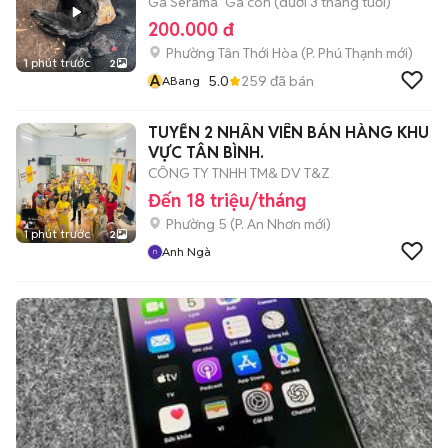
Gà Serama
Gà con (dưới 3 tháng tuổi)
200.000 đ
Phường Tân Thới Hòa
(
P. Phú Thạnh
mới)
1 phút trước
2
A
5.0
259
đã bán
ABang
TUYỂN 2 NHÂN VIÊN BÁN HÀNG KHU
VỰC TÂN BÌNH.
CÔNG TY TNHH TM& DV T&Z
Đến 18 triệu/tháng
Phường 5
(
P. An Nhơn
mới)
1 phút trước
2
Anh Ngà