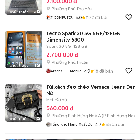
2.100.000 đ
Phường Phú Thọ Hòa
1 phút trước
6
5.0
1172
đã bán
T COMPUTER
Tecno Spark 30 5G 6GB/128GB
Dimensity 6300
Spark 30 5G
128 GB
2.700.000 đ
Phường Phú Thuận
1 phút trước
3
4.9
18
đã bán
Arsenal FC Mobile
Túi xách đeo chéo Versace Jeans Đen 
Nữ
Mới
Đồ nữ
560.000 đ
Phường Bình Hưng Hoà A
(
P. Bình Hưng Hòa
m
1 phút trước
3
4.7
55
đã bán
Tổng Kho Hàng Xuất Dư