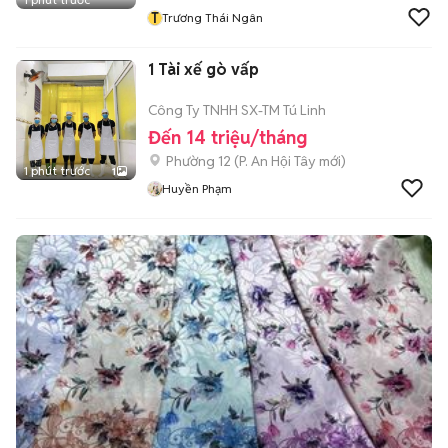
T
Trương Thái Ngân
1 Tài xế gò vấp
Công Ty TNHH SX-TM Tú Linh
Đến 14 triệu/tháng
Phường 12
(
P. An Hội Tây
mới)
1 phút trước
1
Huyền Phạm