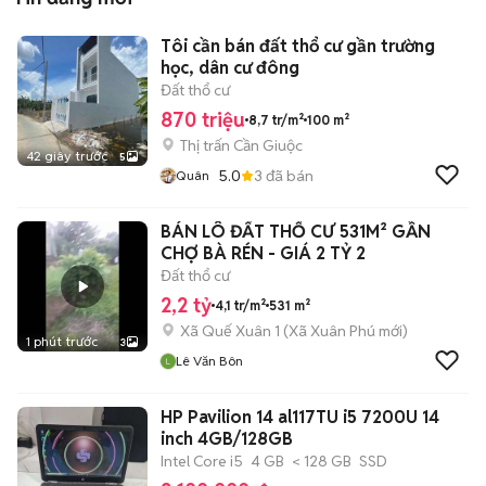
Tôi cần bán đất thổ cư gần trường
học, dân cư đông
Đất thổ cư
870 triệu
8,7 tr/m²
100 m²
Thị trấn Cần Giuộc
42 giây trước
5
5.0
3
đã bán
Quân
BÁN LÔ ĐẤT THỔ CƯ 531M² GẦN
CHỢ BÀ RÉN - GIÁ 2 TỶ 2
Đất thổ cư
2,2 tỷ
4,1 tr/m²
531 m²
Xã Quế Xuân 1
(
Xã Xuân Phú
mới)
1 phút trước
3
Lê Văn Bôn
HP Pavilion 14 al117TU i5 7200U 14
inch 4GB/128GB
Intel Core i5
4 GB
< 128 GB
SSD