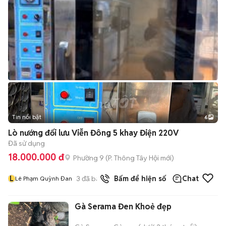
Tin nổi bật
6
+
2
Lò nướng đối lưu Viễn Đông 5 khay Điện 220V
Đã sử dụng
18.000.000 đ
Phường 9
(
P. Thông Tây Hội
mới)
L
3
đã bán
Bấm để hiện số
Chat
Lê Phạm Quỳnh Đan
Gà Serama Đen Khoẻ đẹp