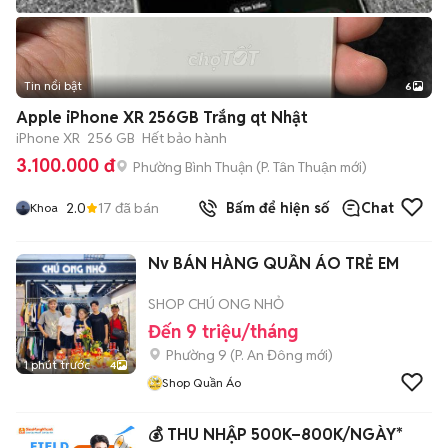
Tin nổi bật
6
+
2
Apple iPhone XR 256GB Trắng qt Nhật
iPhone XR
256 GB
Hết bảo hành
3.100.000 đ
Phường Bình Thuận
(
P. Tân Thuận
mới)
2.0
17
đã bán
Bấm để hiện số
Chat
Khoa
Nv BÁN HÀNG QUẦN ÁO TRẺ EM
SHOP CHÚ ONG NHỎ
Đến 9 triệu/tháng
Phường 9
(
P. An Đông
mới)
1 phút trước
4
Shop Quần Áo
💰 THU NHẬP 500K–800K/NGÀY*