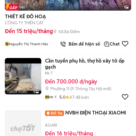
Tin nổi bật
1
THIẾT KẾ ĐỒ HOẠ
CÔNG TY THIÊN CÁT
Đến 15 triệu/tháng
Xã Bà Điểm
N
Bấm để hiện số
Chat
Nguyễn Thị Thanh Hảo
Cần tuyển phụ hồ, thợ hồ xây tô ốp
gạch
Mr T
Đến 700.000 đ/ngày
Phường 11
(
P. Thông Tây Hội
mới)
1 phút trước
5
M
5.0
47
đã bán
Mr T
NVBH ĐIỆN THOẠI XIAOMI
AGARI
Đến 16 triệu/tháng