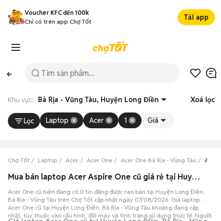
Voucher KFC đến 100k
Tải app
Chỉ có trên app Chợ Tốt
Khu vực:
Bà Rịa - Vũng Tàu, Huyện Long Điền
Xoá lọc
Laptop
Acer
1
Giá
Lọc
Chợ Tốt
Laptop
Acer
Acer One
Acer One Bà Rịa - Vũng Tàu
Acer 
Mua bán laptop Acer Aspire One cũ giá rẻ tại Huyện Long Điền, Bà Rịa - Vũng Tàu
Acer One cũ hiện đang có 0 tin đăng được rao bán tại Huyện Long Điền,
Bà Rịa - Vũng Tàu trên Chợ Tốt cập nhật ngày 07/08/2026. Giá laptop
Acer One cũ tại Huyện Long Điền, Bà Rịa - Vũng Tàu khoảng đang cập
nhật, tùy thuộc vào cấu hình, đời máy và tình trạng sử dụng thực tế. Người