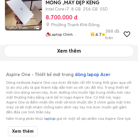
MỎNG ,MÁY ĐẸP KENG
Intel Core i7
8 GB
256 GB
SSD
8.700.000 đ
Phường Thanh Khê Đông
1 phút trước
3
388
đã
4.7
Laptop Chính
bán
Nguyễn: Rẻ : Uy Tín
Xem thêm
Aspire One - Thiết kế mới trong
dòng lapop Acer
Dòng netbook Aspire One của Acer đã bán rất tốt trong thời gian qua với
lý do chủ yếu là giá thành hấp dẫn hơn so với các đối thủ. Trong thiết kế
mới cho dòng series này, Acer dường như muốn tập trung nhiều hơn vào
mặt thương hiệu bằng cách bố trí logo Aspire One. Có thể nói, logo
Aspire One là điểm nhấn lớn nhất với kích thước lớn ở chính giữa mặt trên
máy và bề mặt nhám chống bám dính vây tay mà Acer muốn gởi gắm
đến đứa con tinh thần này.
Nằm trong phân khúc
laptop
giá rẻ, một số sản phẩm của Aspire One tựa
một chiếc laptop mini được nâng cấp với chip xử lý Intel Celeron hoặc
Intel Pentium thay cho chip Atom như các thế hệ netbook thông thường
Xem thêm
trước đây. Dòng laptop này phù hợp với các sinh viên hoặc những người