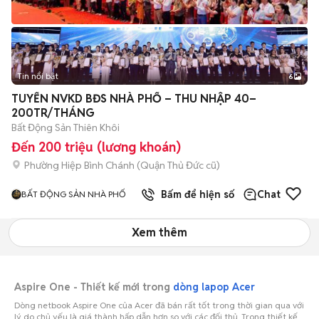
Tin nổi bật
6
+
2
TUYỂN NVKD BĐS NHÀ PHỐ – THU NHẬP 40–
200TR/THÁNG
Bất Động Sản Thiên Khôi
Đến 200 triệu (lương khoán)
Phường Hiệp Bình Chánh (Quận Thủ Đức cũ)
Bấm để hiện số
Chat
BẤT ĐỘNG SẢN NHÀ PHỐ
Xem thêm
Aspire One - Thiết kế mới trong
dòng lapop Acer
Dòng netbook Aspire One của Acer đã bán rất tốt trong thời gian qua với
lý do chủ yếu là giá thành hấp dẫn hơn so với các đối thủ. Trong thiết kế