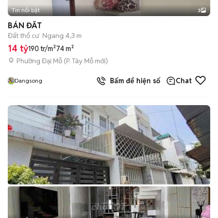
Tin nổi bật
3
BÁN ĐẤT
Đất thổ cư
Ngang 4,3 m
14 tỷ
190 tr/m²
74 m²
Phường Đại Mỗ
(
P. Tây Mỗ
mới)
Bấm để hiện số
Chat
Dangsong