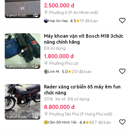
2.500.000 đ
Phường 6
(
P. An Nhơn
mới)
1 phút trước
3
4.5
19
đã bán
Hop Go Vap
Máy khoan vặn vít Bosch M18 3chức
năng chính hãng
Đã sử dụng
1.800.000 đ
Phường Phú Lợi
1 phút trước
6
5.0
251
đã bán
Linh Pk
Rader xăng cơ biển 65 máy êm fun
chức năng
2016
Xe số
Đã sử dụng
8.800.000 đ
Phường Tân Phú
(
P. Hưng Phú
mới)
1 phút trước
5
4.4
887
đã bán
Cầm Đồ Minh Tấn