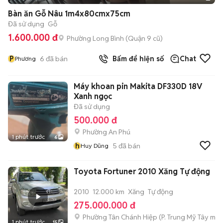
Bàn ăn Gỗ Nâu 1m4x80cmx75cm
Đã sử dụng
Gỗ
1.600.000 đ
Phường Long Bình (Quận 9 cũ)
P
6
đã bán
Bấm để hiện số
Chat
Phương
Máy khoan pin Makita DF330D 18V
Xanh ngọc
Đã sử dụng
500.000 đ
Phường An Phú
1 phút trước
6
h
5
đã bán
Huy Dũng
Toyota Fortuner 2010 Xăng Tự động
2010
12.000 km
Xăng
Tự động
275.000.000 đ
Phường Tân Chánh Hiệp
(
P. Trung Mỹ Tây
mới
1 phút trước
15