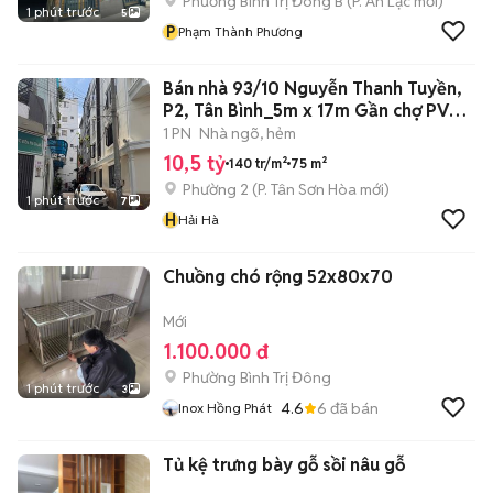
Phường Bình Trị Đông B
(
P. An Lạc
mới)
1 phút trước
5
P
Phạm Thành Phương
Bán nhà 93/10 Nguyễn Thanh Tuyền,
P2, Tân Bình_5m x 17m Gần chợ PV
Hai
1 PN
Nhà ngõ, hẻm
10,5 tỷ
140 tr/m²
75 m²
Phường 2
(
P. Tân Sơn Hòa
mới)
1 phút trước
7
H
Hải Hà
Chuồng chó rộng 52x80x70
Mới
1.100.000 đ
Phường Bình Trị Đông
1 phút trước
3
4.6
6
đã bán
Inox Hồng Phát
Tủ kệ trưng bày gỗ sồi nâu gỗ