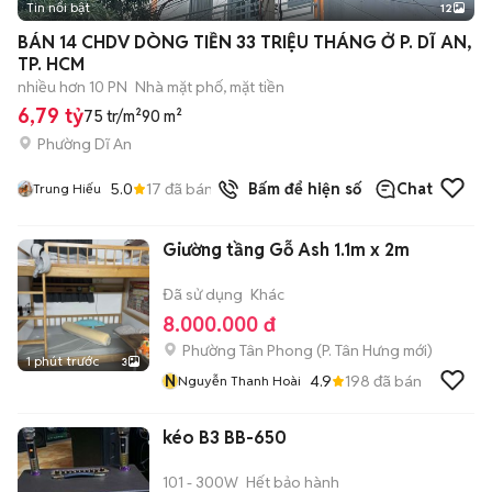
Tin nổi bật
12
+
2
BÁN 14 CHDV DÒNG TIỀN 33 TRIỆU THÁNG Ở P. DĨ AN,
TP. HCM
nhiều hơn 10 PN
Nhà mặt phố, mặt tiền
6,79 tỷ
75 tr/m²
90 m²
Phường Dĩ An
5.0
17
đã bán
Bấm để hiện số
Chat
Trung Hiếu
Giường tầng Gỗ Ash 1.1m x 2m
Đã sử dụng
Khác
8.000.000 đ
Phường Tân Phong
(
P. Tân Hưng
mới)
1 phút trước
3
N
4.9
198
đã bán
Nguyễn Thanh Hoài
kéo B3 BB-650
101 - 300W
Hết bảo hành