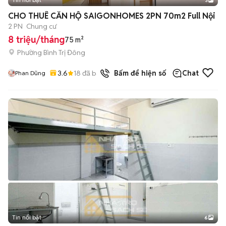
3
CHO THUÊ CĂN HỘ SAIGONHOMES 2PN 70m2 Full Nội
2 PN
Chung cư
8 triệu/tháng
75 m²
Phường Bình Trị Đông
3.6
18
đã bán
Bấm để hiện số
Chat
Phan Dũng
Tin nổi bật
6
+
2