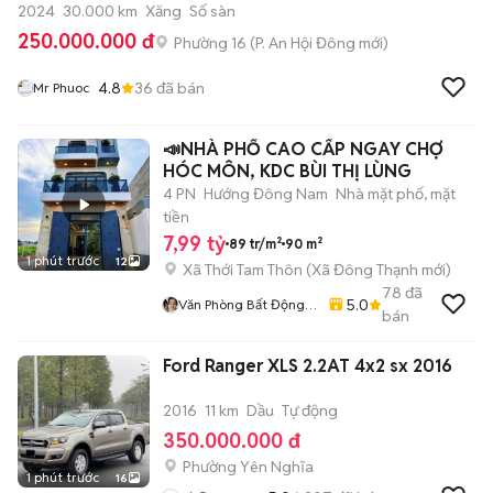
2024
30.000 km
Xăng
Số sàn
250.000.000 đ
Phường 16
(
P. An Hội Đông
mới)
4.8
36
đã bán
Mr Phuoc
📣NHÀ PHỐ CAO CẤP NGAY CHỢ
HÓC MÔN, KDC BÙI THỊ LÙNG
4 PN
Hướng Đông Nam
Nhà mặt phố, mặt
tiền
7,99 tỷ
89 tr/m²
90 m²
1 phút trước
12
Xã Thới Tam Thôn
(
Xã Đông Thạnh
mới)
78
đã
5.0
Văn Phòng Bất Động
bán
Sản Gia Long - Hóc
Môn
Ford Ranger XLS 2.2AT 4x2 sx 2016
2016
11 km
Dầu
Tự động
350.000.000 đ
Phường Yên Nghĩa
1 phút trước
16