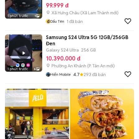
99.999 đ
Xã Hưng Châu
(
Xã Lam Thành
mới)
1 phút trước
1
d
1
đã bán
Dấu Tên
Samsung S24 Ultra 5G 12GB/256GB
Đen
Galaxy S24 Ultra
256 GB
10.390.000 đ
Phường An Khánh
(
P. Tân An
mới)
1 phút trước
6
4.7
293
đã bán
Hiển Mobile