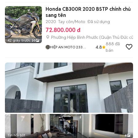
Honda CB300R 2020 BSTP chính chủ
sang tên
2020
Tay côn/Moto
Đã sử dụng
72.800.000 đ
Phường Hiệp Bình Phước (Quận Thủ Đức cũ)
42 giây trước
20
888
đã
4.8
HIỆP AN MOTO 233
bán
QUỐC LỘ 13 CŨ HIỆP
BÌNH PHƯỚC THỦ ĐỨC
Tin nổi bật
6