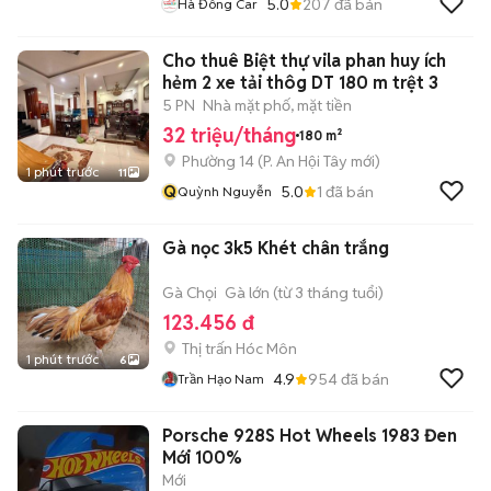
5.0
207
đã bán
Hà Đông Car
Cho thuê Biệt thự vila phan huy ích
hẻm 2 xe tải thôg DT 180 m trệt 3
5 PN
Nhà mặt phố, mặt tiền
32 triệu/tháng
180 m²
Phường 14
(
P. An Hội Tây
mới)
1 phút trước
11
Q
5.0
1
đã bán
Quỳnh Nguyễn
Gà nọc 3k5 Khét chân trắng
Gà Chọi
Gà lớn (từ 3 tháng tuổi)
123.456 đ
Thị trấn Hóc Môn
1 phút trước
6
4.9
954
đã bán
Trần Hạo Nam
Porsche 928S Hot Wheels 1983 Đen
Mới 100%
Mới