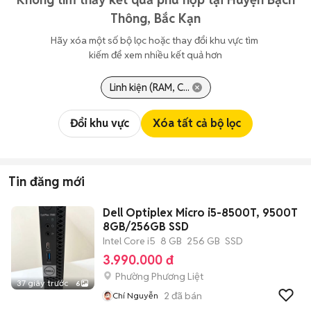
Thông, Bắc Kạn
Hãy xóa một số bộ lọc hoặc thay đổi khu vực tìm 
kiếm để xem nhiều kết quả hơn
Linh kiện (RAM, C...
Đổi khu vực
Xóa tất cả bộ lọc
Tin đăng mới
Dell Optiplex Micro i5-8500T, 9500T
8GB/256GB SSD
Intel Core i5
8 GB
256 GB
SSD
3.990.000 đ
Phường Phương Liệt
37 giây trước
6
2
đã bán
Chí Nguyễn