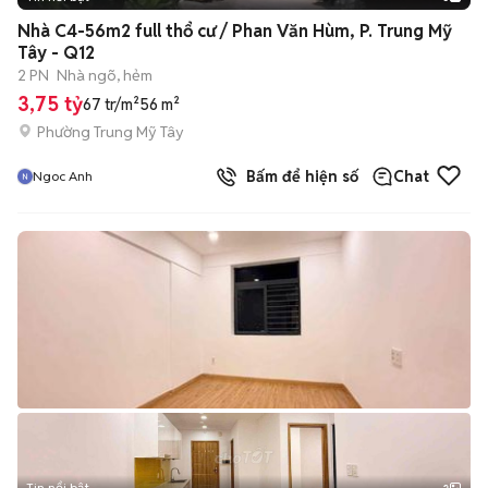
Nhà C4-56m2 full thổ cư / Phan Văn Hùm, P. Trung Mỹ
Tây - Q12
2 PN
Nhà ngõ, hẻm
3,75 tỷ
67 tr/m²
56 m²
Phường Trung Mỹ Tây
Bấm để hiện số
Chat
Ngoc Anh
Tin nổi bật