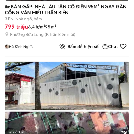
+
2
🏡 BÁN GẤP: NHÀ LẦU TÂN CỔ ĐIỂN 95M² NGAY GẦN
CỔNG VĂN MIẾU TRẤN BIÊN
3 PN
Nhà ngõ, hẻm
799 triệu
8,4 tr/m²
95 m²
Phường Bửu Long
(
P. Trấn Biên
mới)
Bấm để hiện số
Chat
Hà Đình Nghĩa
Tin nổi bật
7