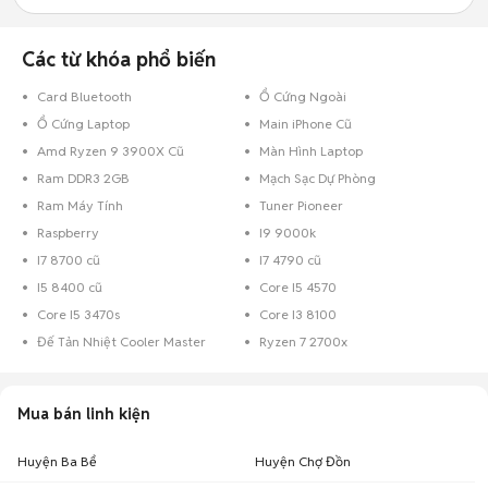
Các từ khóa phổ biến
Card Bluetooth
Ổ Cứng Ngoài
Ổ Cứng Laptop
Main iPhone Cũ
Amd Ryzen 9 3900X Cũ
Màn Hình Laptop
Ram DDR3 2GB
Mạch Sạc Dự Phòng
Ram Máy Tính
Tuner Pioneer
Raspberry
I9 9000k
I7 8700 cũ
I7 4790 cũ
I5 8400 cũ
Core I5 4570
Core I5 3470s
Core I3 8100
Đế Tản Nhiệt Cooler Master
Ryzen 7 2700x
Mua bán linh kiện
Huyện Ba Bể
Huyện Chợ Đồn