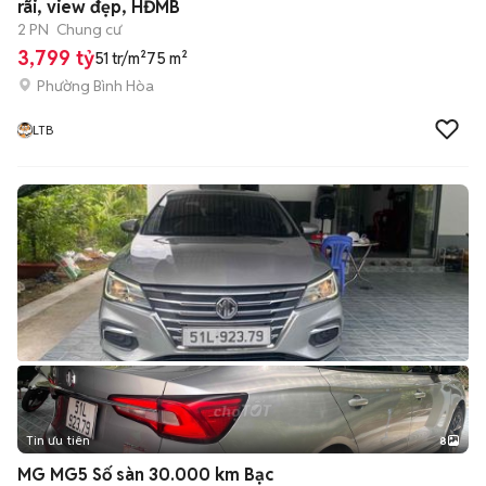
rãi, view đẹp, HĐMB
2 PN
Chung cư
3,799 tỷ
51 tr/m²
75 m²
Phường Bình Hòa
LTB
Tin ưu tiên
8
+
2
MG MG5 Số sàn 30.000 km Bạc