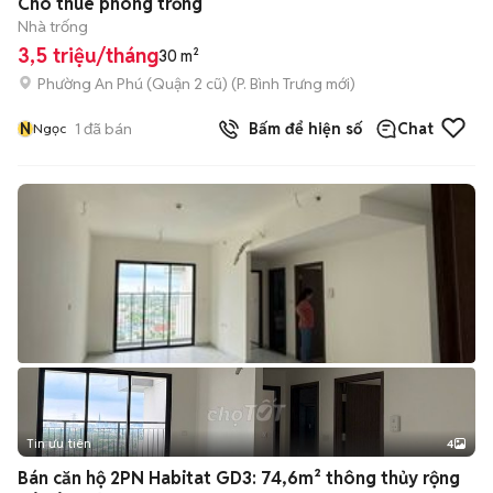
Cho thuê phòng trống
Nhà trống
3,5 triệu/tháng
30 m²
Phường An Phú (Quận 2 cũ)
(
P. Bình Trưng
mới)
N
1
đã bán
Bấm để hiện số
Chat
Ngọc
Tin ưu tiên
4
Bán căn hộ 2PN Habitat GD3: 74,6m² thông thủy rộng