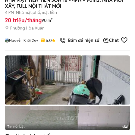
NHÀ MẶT TIỀN TIÊN SƠN 18 - 4PN - 90m2, NHÀ MỚI
XÂY, FULL NỘI THẤT MỚI
4 PN
Nhà mặt phố, mặt tiền
20 triệu/tháng
90 m²
Phường Hòa Xuân
5.0
Bấm để hiện số
Chat
Nguyễn Khôi Duy
Tin nổi bật
5