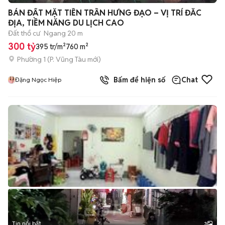
+
2
BÁN ĐẤT MẶT TIỀN TRẦN HƯNG ĐẠO – VỊ TRÍ ĐẮC
ĐỊA, TIỀM NĂNG DU LỊCH CAO
Đất thổ cư
Ngang 20 m
300 tỷ
395 tr/m²
760 m²
Phường 1
(
P. Vũng Tàu
mới)
Bấm để hiện số
Chat
Đặng Ngọc Hiệp
Tin nổi bật
3