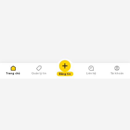
Trang chủ
Quản lý tin
Liên hệ
Tài khoản
Đăng tin
109.000 Bình chọn
Tải ứng dụng Chợ Tốt