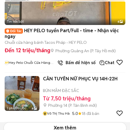
Tin nổi bật
6
+
2
HEY PELO tuyển Part/Full - time - Nhận việc
ngay
Chuỗi cửa hàng bánh Tacos Pháp - HEY PELO
Đến 12 triệu/tháng
Phường Quảng An
(
P. Tây Hồ
mới)
Bấm để hiện số
Chat
Hey Pelo Chuỗi Cửa Hàng
Tacos Pháp
CẦN TUYỂN NỮ PHỤC VỤ 14H-22H
BÚN MẮM ĐẶC SẮC
Từ 7,50 triệu/tháng
Phường 14
(
P. Tân Bình
mới)
1 phút trước
6
v
5.0
18
đã bán
Võ Thị Thu Hà
Xem thêm