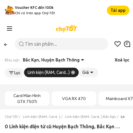
Voucher KFC đến 100k
Tải app
Chỉ có trên app Chợ Tốt
Khu vực:
Bắc Kạn, Huyện Bạch Thông
Xoá lọc
Linh kiện (RAM, Card...)
Giá
Lọc
Card Màn Hình
VGA RX 470
Mainboard X
GTX 750Ti
Chợ Tốt
Linh kiện (RAM, Card...)
Linh kiện (RAM, Card...) Bắc Kạn
Linh ki
0 Linh kiện điện tử cũ Huyện Bạch Thông, Bắc Kạn giá rẻ