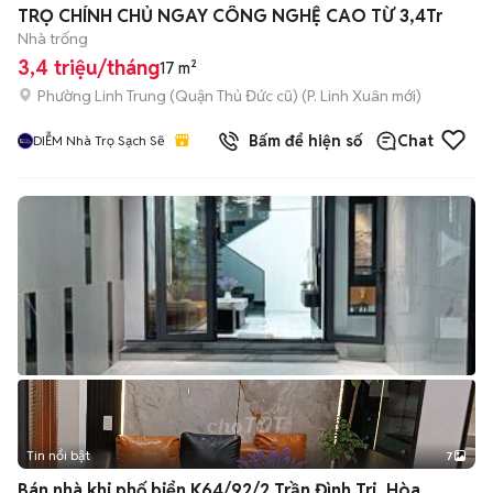
TRỌ CHÍNH CHỦ NGAY CÔNG NGHỆ CAO TỪ 3,4Tr
Nhà trống
3,4 triệu/tháng
17 m²
Phường Linh Trung (Quận Thủ Đức cũ)
(
P. Linh Xuân
mới)
Bấm để hiện số
Chat
DIỄM Nhà Trọ Sạch Sẽ
Tin nổi bật
7
+
2
Bán nhà khi phố biển K64/92/2 Trần Đình Tri, Hòa