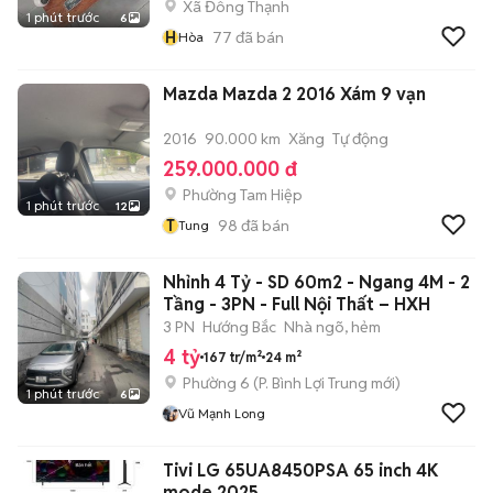
Xã Đông Thạnh
1 phút trước
6
H
77
đã bán
Hòa
Mazda Mazda 2 2016 Xám 9 vạn
2016
90.000 km
Xăng
Tự động
259.000.000 đ
Phường Tam Hiệp
1 phút trước
12
T
98
đã bán
Tung
Nhỉnh 4 Tỷ - SD 60m2 - Ngang 4M - 2
Tầng - 3PN - Full Nội Thất – HXH
3 PN
Hướng Bắc
Nhà ngõ, hẻm
4 tỷ
167 tr/m²
24 m²
Phường 6
(
P. Bình Lợi Trung
mới)
1 phút trước
6
Vũ Mạnh Long
Tivi LG 65UA8450PSA 65 inch 4K
mode 2025