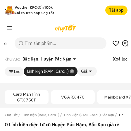
Voucher KFC đến 100k
Tải app
Chỉ có trên app Chợ Tốt
Khu vực:
Bắc Kạn, Huyện Pác Nặm
Xoá lọc
Linh kiện (RAM, Card...)
Giá
Lọc
Card Màn Hình
VGA RX 470
Mainboard X
GTX 750Ti
Chợ Tốt
Linh kiện (RAM, Card...)
Linh kiện (RAM, Card...) Bắc Kạn
Linh ki
0 Linh kiện điện tử cũ Huyện Pác Nặm, Bắc Kạn giá rẻ