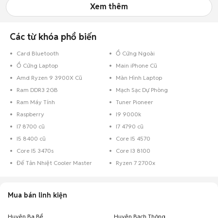
Xem thêm
Các từ khóa phổ biến
Card Bluetooth
Ổ Cứng Ngoài
Ổ Cứng Laptop
Main iPhone Cũ
Amd Ryzen 9 3900X Cũ
Màn Hình Laptop
Ram DDR3 2GB
Mạch Sạc Dự Phòng
Ram Máy Tính
Tuner Pioneer
Raspberry
I9 9000k
I7 8700 cũ
I7 4790 cũ
I5 8400 cũ
Core I5 4570
Core I5 3470s
Core I3 8100
Đế Tản Nhiệt Cooler Master
Ryzen 7 2700x
Mua bán linh kiện
Huyện Ba Bể
Huyện Bạch Thông