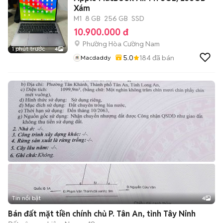
Xám
M1
8 GB
256 GB
SSD
10.900.000 đ
Phường Hòa Cường Nam
1 phút trước
4
5.0
184
đã bán
Macdaddy
Tin nổi bật
4
Bán đất mặt tiền chính chủ P. Tân An, tỉnh Tây Ninh