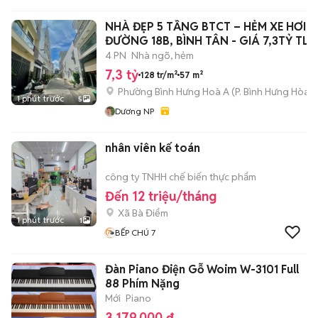
NHÀ ĐẸP 5 TẦNG BTCT – HẺM XE HƠI –
ĐƯỜNG 18B, BÌNH TÂN - GIÁ 7,3TỶ TL
4 PN
Nhà ngõ, hẻm
7,3 tỷ
128 tr/m²
57 m²
Phường Bình Hưng Hoà A
(
P. Bình Hưng Hòa
m
1 phút trước
5
Dương NP
nhân viên kế toán
công ty TNHH chế biến thực phẩm
Đến 12 triệu/tháng
Xã Bà Điểm
1 phút trước
1
BẾP CHÚ 7
Đàn Piano Điện Gỗ Woim W-3101 Full
88 Phím Nặng
Mới
Piano
3.179.000 đ