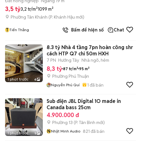
Đất nông nghiệp
Ngang 19 m
3,5 tỷ
3,2 tr/m²
1099 m²
Phường Tân Khánh
(
P. Khánh Hậu
mới)
T
Bấm để hiện số
Chat
Tiến Thắng
8.3 tỷ Nhà 4 tầng 7pn hoàn công shr
cách HTP Q7 chỉ 50m HXH
7 PN
Hướng Tây
Nhà ngõ, hẻm
8,3 tỷ
87 tr/m²
95 m²
Phường Phú Thuận
1 phút trước
6
1
đã bán
Nguyễn Phú Quí
Sub điện JBL Digital 1O made in
Canada bass 25cm
4.900.000 đ
Phường 13
(
P. Tân Bình
mới)
N
821
đã bán
Nhật Minh Audio
1 phút trước
5