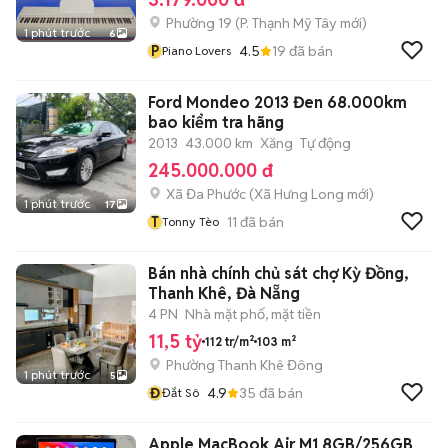
Phường 19
(
P. Thạnh Mỹ Tây
mới)
1 phút trước
6
P
4.5
19
đã bán
Piano Lovers
Ford Mondeo 2013 Đen 68.000km
bao kiểm tra hãng
2013
43.000 km
Xăng
Tự động
245.000.000 đ
Xã Đa Phước
(
Xã Hưng Long
mới)
1 phút trước
17
T
11
đã bán
Tonny Tèo
Bán nhà chính chủ sát chợ Kỳ Đồng,
Thanh Khê, Đà Nẵng
4 PN
Nhà mặt phố, mặt tiền
11,5 tỷ
112 tr/m²
103 m²
Phường Thanh Khê Đông
1 phút trước
5
Đ
4.9
35
đã bán
Đắt Sô
Apple MacBook Air M1 8GB/256GB