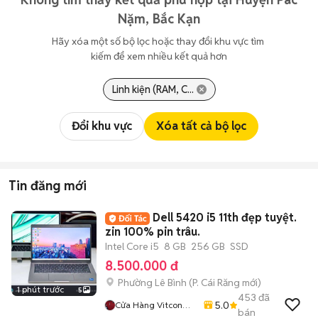
Nặm, Bắc Kạn
Hãy xóa một số bộ lọc hoặc thay đổi khu vực tìm 
kiếm để xem nhiều kết quả hơn
Linh kiện (RAM, C...
Đổi khu vực
Xóa tất cả bộ lọc
Tin đăng mới
Dell 5420 i5 11th đẹp tuyệt.
zin 100% pin trâu.
Intel Core i5
8 GB
256 GB
SSD
8.500.000 đ
Phường Lê Bình
(
P. Cái Răng
mới)
1 phút trước
5
453
đã
5.0
Cửa Hàng Vitcon
bán
Mobile