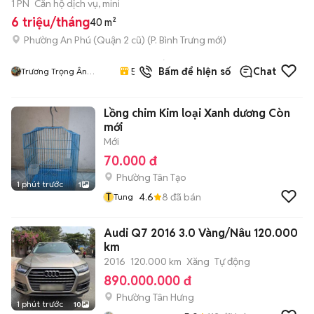
1 PN
Căn hộ dịch vụ, mini
6 triệu/tháng
40 m²
Phường An Phú (Quận 2 cũ)
(
P. Bình Trưng
mới)
1
đã
5.0
Bấm để hiện số
Chat
Trương Trọng Ân
bán
Hifriendz
Lồng chim Kim loại Xanh dương Còn
mới
Mới
70.000 đ
Phường Tân Tạo
1 phút trước
1
T
4.6
8
đã bán
Tung
Audi Q7 2016 3.0 Vàng/Nâu 120.000
km
2016
120.000 km
Xăng
Tự động
890.000.000 đ
Phường Tân Hưng
1 phút trước
10