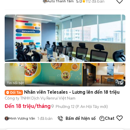
5.0
112
đã bán
Auto Thanh Tâm
Tin nổi bật
6
+
2
Nhân viên Telesales - Lương lên đến 18 triệu
Công ty TNHH Dịch Vụ Renrui Việt Nam
Đến 18 triệu/tháng
Phường 12
(
P. An Hội Tây
mới)
1
đã bán
Bấm để hiện số
Chat
Minh Vương Văn