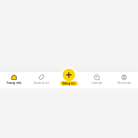
Trang chủ
Quản lý tin
Liên hệ
Tài khoản
Đăng tin
109.000 Bình chọn
Tải ứng dụng Chợ Tốt