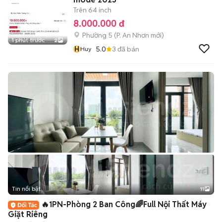
Trên 64 inch
8.000.000 đ
Phường 5
(
P. An Nhơn
mới)
1 phút trước
2
H
5.0
3
đã bán
Huy
Tin nổi bật
11
+
2
🔥1PN-Phòng 2 Ban Công🌈Full Nội Thất Máy
Giặt Riêng