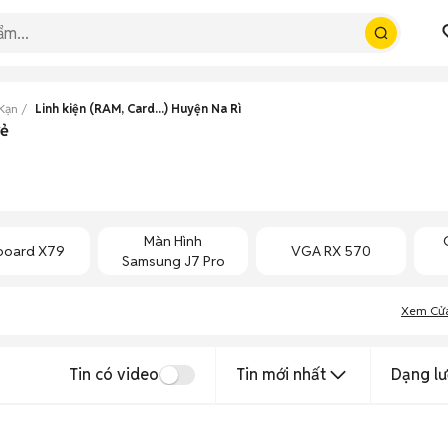
 Kạn
Linh kiện (RAM, Card...) Huyện Na Rì
rẻ
Màn Hình
board X79
VGA RX 570
Samsung J7 Pro
Xem Cử
Tin có video
Tin mới nhất
Dạng lư