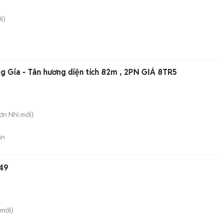
i)
g Gia - Tân hương diện tích 82m , 2PN GIÁ 8TR5
Sơn Nhì
mới)
án
49
mới)