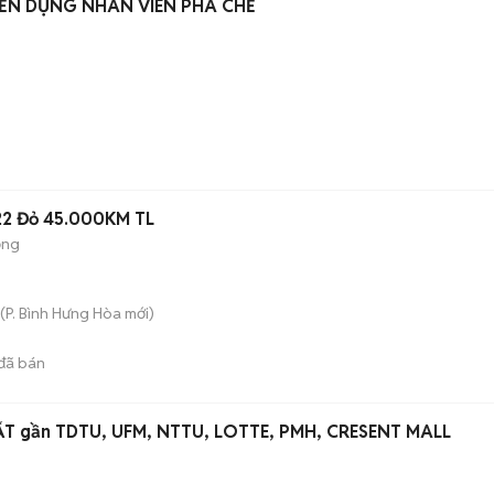
ỂN DỤNG NHÂN VIÊN PHA CHẾ
22 Đỏ 45.000KM TL
ộng
(
P. Bình Hưng Hòa
mới)
đã bán
ẤT gần TDTU, UFM, NTTU, LOTTE, PMH, CRESENT MALL