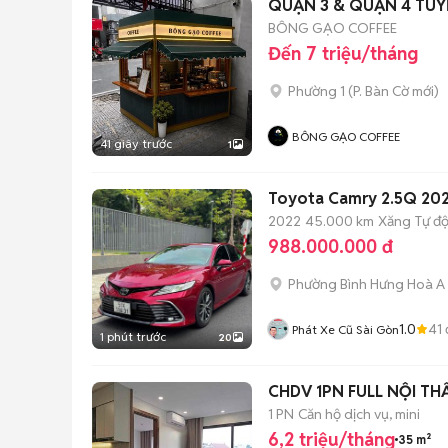
QUẬN 3 & QUẬN 4 TUY
BÔNG GẠO COFFEE
Đến 7 triệu/tháng
Phường 1
(
P. Bàn Cờ
mới)
BÔNG GẠO COFFEE
41 giây trước
1
Toyota Camry 2.5Q 20
2022
45.000 km
Xăng
Tự đ
988.000.000 đ
Phường Bình Hưng Hoà A
1.0
41
Phát Xe Cũ Sài Gòn
1 phút trước
20
CHDV 1PN FULL NỘI TH
1 PN
Căn hộ dịch vụ, mini
6,2 triệu/tháng
35 m²