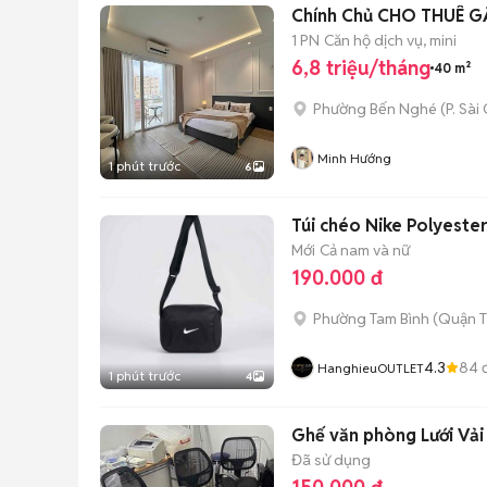
Chính Chủ CHO THUÊ G
1 PN
Căn hộ dịch vụ, mini
6,8 triệu/tháng
40 m²
Phường Bến Nghé
(
P. Sài
Minh Hướng
1 phút trước
6
Túi chéo Nike Polyeste
Mới
Cả nam và nữ
190.000 đ
Phường Tam Bình (Quận T
4.3
84
đ
HanghieuOUTLET
1 phút trước
4
Ghế văn phòng Lưới Vải
Đã sử dụng