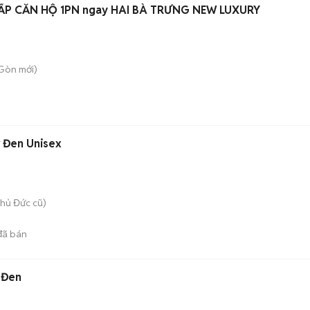
ẤP CĂN HỘ 1PN ngay HAI BÀ TRƯNG NEW LUXURY
 Gòn
mới)
r Đen Unisex
hủ Đức cũ)
ã bán
 Đen