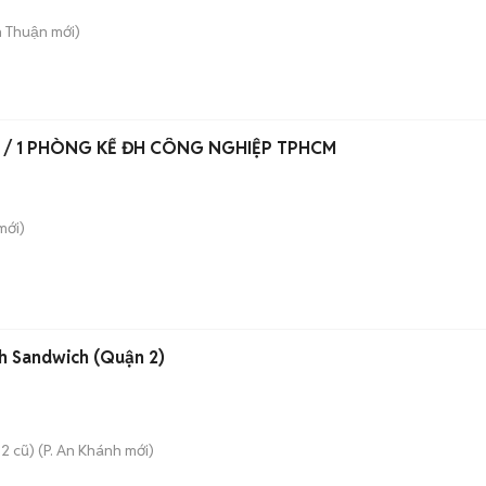
n Thuận
mới)
 / 1 PHÒNG KẾ ĐH CÔNG NGHIỆP TPHCM
mới)
h Sandwich (Quận 2)
2 cũ)
(
P. An Khánh
mới)