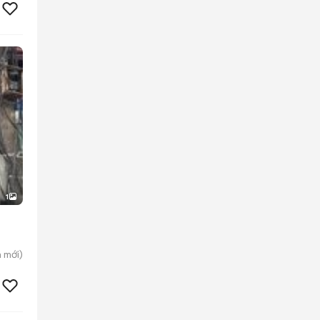
1
h
mới)