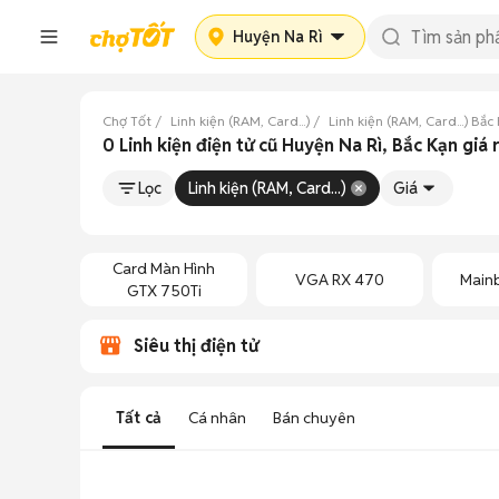
Huyện Na Rì
Chợ Tốt
Linh kiện (RAM, Card...)
Linh kiện (RAM, Card...) Bắc
0 Linh kiện điện tử cũ Huyện Na Rì, Bắc Kạn giá 
Lọc
Linh kiện (RAM, Card...)
Giá
Card Màn Hình
VGA RX 470
Main
GTX 750Ti
Siêu thị điện tử
Tất cả
Cá nhân
Bán chuyên