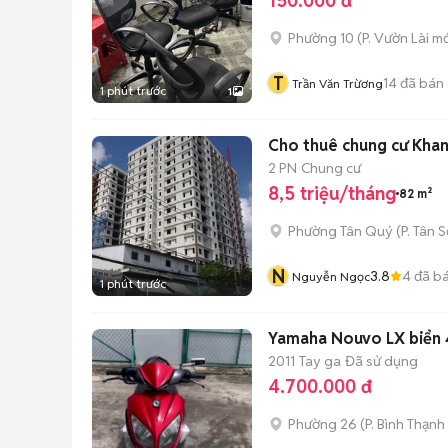
150.000 đ
Phường 10
(
P. Vườn Lài
mớ
T
14
đã bán
Trần Văn Trừơng
1 phút trước
1
Cho thuê chung cư Khan
2 PN
Chung cư
8,5 triệu/tháng
82 m²
Phường Tân Quý
(
P. Tân 
N
3.8
4
đã b
Nguyễn Ngọc
1 phút trước
Yamaha Nouvo LX biển 
2011
Tay ga
Đã sử dụng
4.700.000 đ
Phường 26
(
P. Bình Thạnh