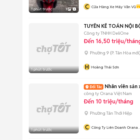
C
Cửa Hàng Xe Máy Văn Vũ
1 phút trước
7
TUYỂN KẾ TOÁN NỘI BỘ
Công ty TNHH DeliOne
Đến 16,50 triệu/thán
Phường 9
(
P. Tân Hòa
mới
H
Hoàng Thái Sơn
1 phút trước
Nhân viên sản 
công ty Orana Việt Nam
Đến 10 triệu/tháng
Phường Tân Thới Hiệp
C
Công Ty Liên Doanh Orana
1 phút trước
Vietnam