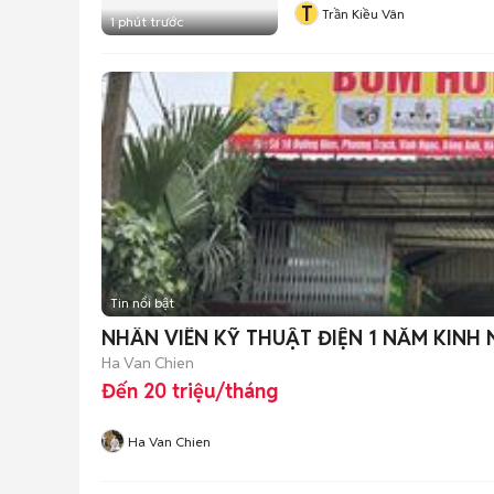
T
Trần Kiều Vân
1 phút trước
Tin nổi bật
NHÂN VIÊN KỸ THUẬT ĐIỆN 1 NĂM KINH 
Ha Van Chien
Đến 20 triệu/tháng
Ha Van Chien