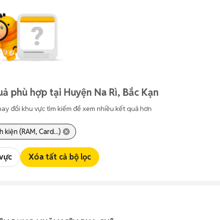
uả phù hợp tại Huyện Na Rì, Bắc Kạn
hay đổi khu vực tìm kiếm để xem nhiều kết quả hơn
h kiện (RAM, Card...)
 vực
Xóa tất cả bộ lọc