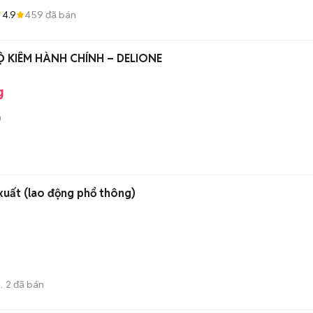
4.9
459
đã bán
 KIÊM HÀNH CHÍNH – DELIONE
g
)
xuất (lao động phổ thông)
2
đã bán