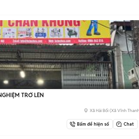
NGHIỆM TRỞ LÊN
Xã Hải Bối
(
Xã Vĩnh Than
Bấm để hiện số
Chat