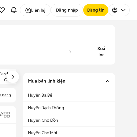
Đăng nhập
Đăng tin
Liên hệ
Xoá
lọc
Card Màn Hình
Main Gigabyte
RAM 2GB
GTX 960
B75 Cũ
Mua bán linh kiện
Huyện Ba Bể
a hàng
Huyện Bạch Thông
ới
Huyện Chợ Đồn
Huyện Chợ Mới