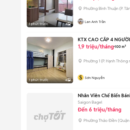
Phường Bình Thuận
(
P. Tâ
Lan Anh Trần
1 phút trước
4
KTX CAO CẤP 4 NGƯỜI
1,9 triệu/tháng
100 m²
Phường 1
(
P. Hạnh Thông
S
Sơn Nguyễn
1 phút trước
6
Nhân Viên Chế Biến Bán
Saigon Bagel
Đến 6 triệu/tháng
Phường Thảo Điền (Quận 