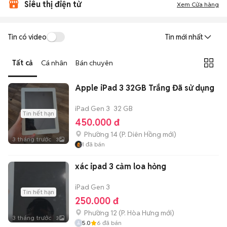
Siêu thị điện tử
Xem Cửa hàng
Tin có video
Tin mới nhất
Tất cả
Cá nhân
Bán chuyên
Apple iPad 3 32GB Trắng Đã sử dụng
iPad Gen 3
32 GB
Tin hết hạn
450.000 đ
Phường 14
(
P. Diên Hồng
mới)
3 tháng trước
3
1
đã bán
xác ipad 3 cảm loa hỏng
iPad Gen 3
Tin hết hạn
250.000 đ
Phường 12
(
P. Hòa Hưng
mới)
3 tháng trước
3
5.0
6
đã bán