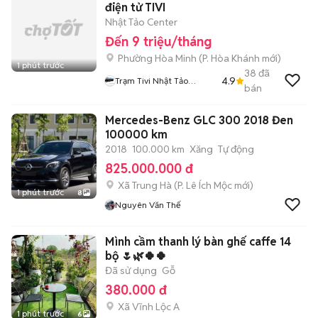
điện tử TIVI
Nhật Tảo Center
Đến 9 triệu/tháng
Phường Hòa Minh
(
P. Hòa Khánh
mới)
1 phút trước
38
đã
4.9
Trạm Tivi Nhật Tảo
bán
Center Đà Nẵng
Mercedes-Benz GLC 300 2018 Đen
100000 km
2018
100.000 km
Xăng
Tự động
825.000.000 đ
Xã Trung Hà
(
P. Lê Ích Mộc
mới)
1 phút trước
8
Nguyên Văn Thế
Mình cầm thanh lý bàn ghế caffe 14
bộ 🌷🌿🍀🍀
Đã sử dụng
Gỗ
380.000 đ
Xã Vĩnh Lộc A
1 phút trước
6