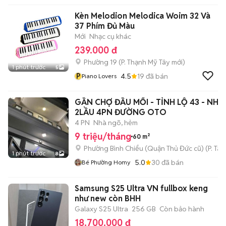
Kèn Melodion Melodica Woim 32 Và
37 Phím Đủ Màu
Mới
Nhạc cụ khác
239.000 đ
Phường 19
(
P. Thạnh Mỹ Tây
mới)
1 phút trước
5
P
4.5
19
đã bán
Piano Lovers
GẦN CHỢ ĐẦU MỐI - TỈNH LỘ 43 - NHÀ
2LẦU 4PN ĐƯỜNG OTO
4 PN
Nhà ngõ, hẻm
9 triệu/tháng
60 m²
Phường Bình Chiểu (Quận Thủ Đức cũ)
(
P. Ta
1 phút trước
8
5.0
30
đã bán
Bé Phường Homy
Samsung S25 Ultra VN fullbox keng
như new còn BHH
Galaxy S25 Ultra
256 GB
Còn bảo hành
18.700.000 đ