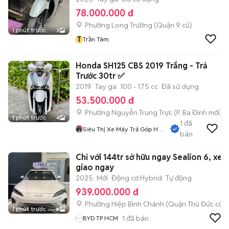
78.000.000 đ
Phường Long Trường (Quận 9 cũ)
1 phút trước
3
T
Trần Tâm
Honda SH125 CBS 2019 Trắng - Trả
Trước 30tr ✅
2019
Tay ga
100 - 175 cc
Đã sử dụng
53.500.000 đ
Phường Nguyễn Trung Trực
(
P. Ba Đình
mới)
1 phút trước
4
1
đã
Siêu Thị Xe Máy Trả Góp Hà
bán
Nội
Chỉ với 144tr sở hữu ngay Sealion 6, xe
giao ngay
2025
Mới
Động cơ Hybrid
Tự động
939.000.000 đ
Phường Hiệp Bình Chánh (Quận Thủ Đức cũ)
1 phút trước
8
1
đã bán
BYD TP HCM