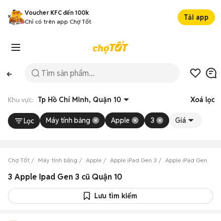
Voucher KFC đến 100k
Tải app
Chỉ có trên app Chợ Tốt
Khu vực:
Tp Hồ Chí Minh, Quận 10
Xoá lọc
Máy tính bảng
Apple
3
Giá
Lọc
Chợ Tốt
Máy tính bảng
Apple
Apple iPad Gen 3
Apple iPad Gen 3 Tp
3 Apple Ipad Gen 3 cũ Quận 10
Lưu tìm kiếm