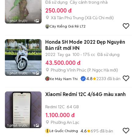
Đã sử dụng
Cây cảnh trong nhà
250.000 đ
Xã Tân Phú Trung
(
Xã Củ Chi
mới)
1 phút trước
1
Cây Kiểng Giá Rẻ LT2
Honda SH Mode 2022 Đẹp Nguyên
Bản rất mới HN
2022
Tay ga
100 - 175 cc
Đã sử dụng
43.500.000 đ
Phường Vĩnh Phúc
(
P. Ngọc Hà
mới)
1 phút trước
15
4.8
2233
đã bán
Xe Máy Nam Thi
Xiaomi Redmi 12C 4/64G màu xanh
Redmi 12C
64 GB
1.100.000 đ
Phường An Lạc
1 phút trước
5
l
4.6
695
đã bán
Lê Quốc Chương