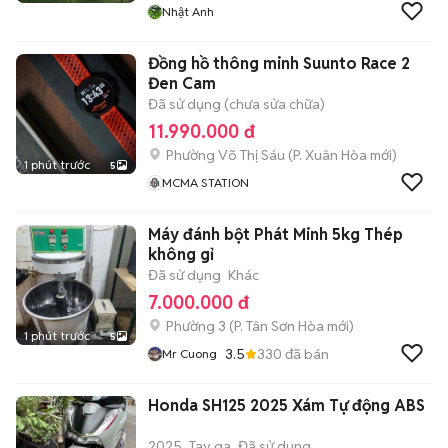
Nhật Anh
Đồng hồ thông minh Suunto Race 2
Đen Cam
Đã sử dụng (chưa sửa chữa)
11.990.000 đ
Phường Võ Thị Sáu
(
P. Xuân Hòa
mới)
1 phút trước
5
MCMA STATION
Máy đánh bột Phát Minh 5kg Thép
không gỉ
Đã sử dụng
Khác
7.000.000 đ
Phường 3
(
P. Tân Sơn Hòa
mới)
1 phút trước
5
3.5
330
đã bán
Mr Cuong
Honda SH125 2025 Xám Tự động ABS
2025
Tay ga
Đã sử dụng