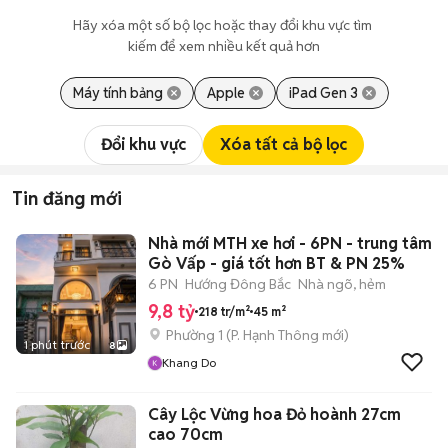
Hãy xóa một số bộ lọc hoặc thay đổi khu vực tìm 
kiếm để xem nhiều kết quả hơn
Máy tính bảng
Apple
iPad Gen 3
Đổi khu vực
Xóa tất cả bộ lọc
Tin đăng mới
Nhà mới MTH xe hơi - 6PN - trung tâm
Gò Vấp - giá tốt hơn BT & PN 25%
6 PN
Hướng Đông Bắc
Nhà ngõ, hẻm
9,8 tỷ
218 tr/m²
45 m²
Phường 1
(
P. Hạnh Thông
mới)
1 phút trước
8
Khang Do
Cây Lộc Vừng hoa Đỏ hoành 27cm
cao 70cm