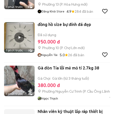
Phường 13
(
P. Hòa Hưng
mới)
1 phút trước
6
4.9
284
đã bán
Đăng Khôi Store
đồng hồ size bự đính đá đẹp
Đã sử dụng
950.000 đ
Phường 10
(
P. Chợ Lớn
mới)
1 phút trước
3
5.0
26
đã bán
Nguyễn Tài
Gà đòn Tía lỗi mẻ mỏ tí 2.7kg 38
Gà Chọi
Gà lớn (từ 3 tháng tuổi)
380.000 đ
Phường Nguyễn Cư Trinh
(
P. Cầu Ông Lãnh
mớ
1 phút trước
3
Ngọc Thạch
Nhân viên kỹ thuật lắp ráp thiết bị