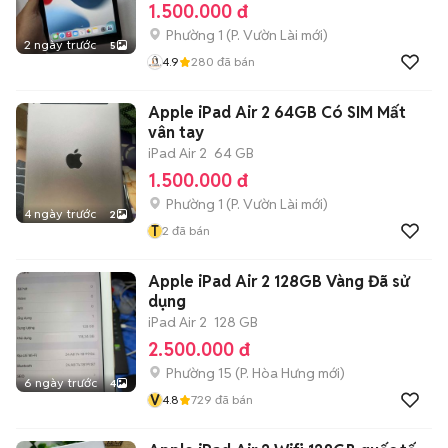
1.500.000 đ
Phường 1
(
P. Vườn Lài
mới)
2 ngày trước
5
4.9
280
đã bán
Apple iPad Air 2 64GB Có SIM Mất
vân tay
iPad Air 2
64 GB
1.500.000 đ
Phường 1
(
P. Vườn Lài
mới)
4 ngày trước
2
T
2
đã bán
Apple iPad Air 2 128GB Vàng Đã sử
dụng
iPad Air 2
128 GB
2.500.000 đ
Phường 15
(
P. Hòa Hưng
mới)
6 ngày trước
4
V
4.8
729
đã bán