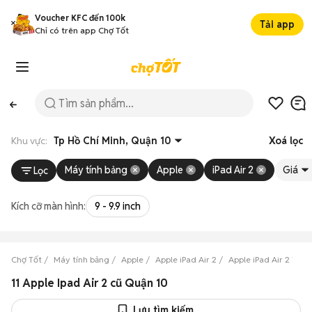
Voucher KFC đến 100k
Tải app
Chỉ có trên app Chợ Tốt
Khu vực:
Tp Hồ Chí Minh, Quận 10
Xoá lọc
Máy tính bảng
Apple
iPad Air 2
Giá
Lọc
Kích cỡ màn hình:
9 - 9.9 inch
Chợ Tốt
Máy tính bảng
Apple
Apple iPad Air 2
Apple iPad Air 2 Tp H
11 Apple Ipad Air 2 cũ Quận 10
Lưu tìm kiếm