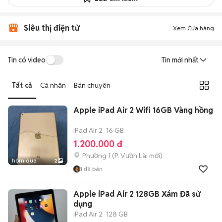
Siêu thị điện tử
Xem Cửa hàng
Tin có video
Tin mới nhất
Tất cả
Cá nhân
Bán chuyên
Apple iPad Air 2 Wifi 16GB Vàng hồng
iPad Air 2
16 GB
1.200.000 đ
Phường 1
(
P. Vườn Lài
mới)
hôm qua
2
1
đã bán
Apple iPad Air 2 128GB Xám Đã sử
dụng
iPad Air 2
128 GB