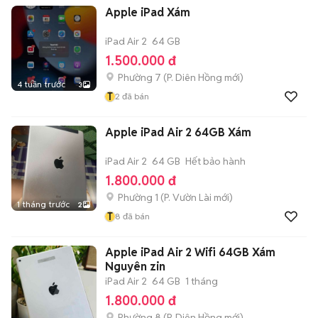
Apple iPad Xám
iPad Air 2
64 GB
1.500.000 đ
Phường 7
(
P. Diên Hồng
mới)
4 tuần trước
3
T
2
đã bán
Apple iPad Air 2 64GB Xám
iPad Air 2
64 GB
Hết bảo hành
1.800.000 đ
Phường 1
(
P. Vườn Lài
mới)
1 tháng trước
2
T
8
đã bán
Apple iPad Air 2 Wifi 64GB Xám
Nguyên zin
iPad Air 2
64 GB
1 tháng
1.800.000 đ
Phường 8
(
P. Diên Hồng
mới)