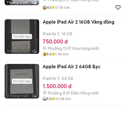
1 tháng trước
5
4.2
37
đã bán
Apple iPad Air 2 16GB Vàng đồng
iPad Air 2
16 GB
Tin hết hạn
750.000 đ
Phường 13
(
P. Hòa Hưng
mới)
2 tháng trước
5
s
5.0
5
đã bán
Apple iPad Air 2 64GB Bạc
iPad Air 2
64 GB
Tin hết hạn
1.500.000 đ
Phường 8
(
P. Diên Hồng
mới)
2 tháng trước
3
5.0
92
đã bán