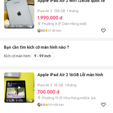
Apple iPad Air 2 Wifi 128GB quốc tế
iPad Air 2
128 GB
1 tháng
1.990.000 đ
Phường 8
(
P. Diên Hồng
mới)
2 tuần trước
5
4.2
37
đã bán
Bạn cần tìm
kích cỡ màn hình
nào ?
Kích cỡ màn hình:
9 - 9.9 inch
Apple iPad Air 2 16GB Lỗi màn hình
iPad Air 2
16 GB
1 tháng
700.000 đ
Phường 15
(
P. Hòa Hưng
mới)
64
3 tuần trước
3
5.0
504
đã bán