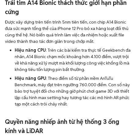
Trái tim A14 Bionic thách thức giới hạn phần
cứng
Được xây dựng trên tiến trình 5nm tiên tiến, con chip A14 Bionic
đưa sức mạnh tổng thể của iPhone 12 Pro bỏ xa hàng loạt đối thủ
cùng thế hệ. Nó biến quá trình làm việc đa nhiệm hoặc xuất file
video thành thao tác đơn giản trong chớp mắt.
Hiệu năng CPU
: Trên các bài kiểm tra thực tế Geekbench đa
nhân, A14 Bionic chạm mốc khoảng hơn 4.100 điểm, vượt trội
về khả năng xử lý mượt mà khối lượng công việc khổng lồ mà
không tiêu tốn lượng pin bất thường.
Hiệu năng GPU
: Theo điểm số từ phần mềm AnTuTu
Benchmark, máy đạt trên ngưỡng 760.000 điểm. Con số này
bảo trợ tuyệt đối cho những giờ phút chơi game 3D với thiết
lập cấu hình max setting hay tương tác các mô hình AR phức
tạp một cách trôi chảy nhất.
Quyền năng nhiếp ảnh từ hệ thống 3 ống
kính và LiDAR