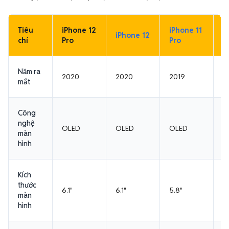
Tiêu
iPhone 12
iPhone 11
i
iPhone 12
chí
Pro
Pro
P
Năm ra
2020
2020
2019
2
mắt
Công
nghệ
O
OLED
OLED
OLED
màn
1
hình
Kích
thước
6.1"
6.1"
5.8"
6.
màn
hình