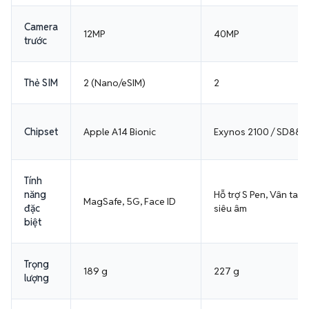
Camera
12MP
40MP
trước
Thẻ SIM
2 (Nano/eSIM)
2
Chipset
Apple A14 Bionic
Exynos 2100 / SD888
Tính
năng
Hỗ trợ S Pen, Vân tay
MagSafe, 5G, Face ID
đặc
siêu âm
biệt
Trọng
189 g
227 g
lượng