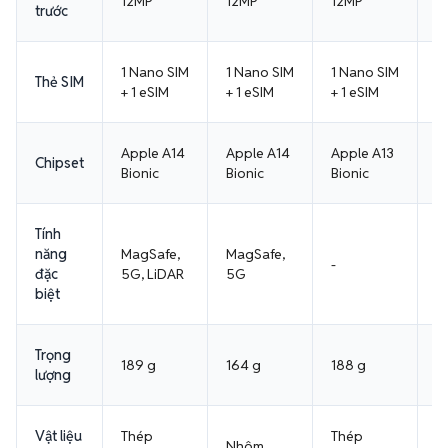
12MP
12MP
12MP
1
trước
1 Nano SIM
1 Nano SIM
1 Nano SIM
1
Thẻ SIM
+ 1 eSIM
+ 1 eSIM
+ 1 eSIM
+ 
Apple A14
Apple A14
Apple A13
A
Chipset
Bionic
Bionic
Bionic
B
Tính
M
năng
MagSafe,
MagSafe,
-
5
đặc
5G, LiDAR
5G
P
biệt
Trọng
189 g
164 g
188 g
2
lượng
Vật liệu
Thép
Thép
T
Nhôm,