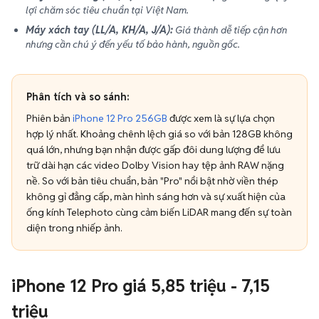
lợi chăm sóc tiêu chuẩn tại Việt Nam.
Máy xách tay (LL/A, KH/A, J/A):
Giá thành dễ tiếp cận hơn
nhưng cần chú ý đến yếu tố bảo hành, nguồn gốc.
Phân tích và so sánh:
Phiên bản
iPhone 12 Pro 256GB
được xem là sự lựa chọn
hợp lý nhất. Khoảng chênh lệch giá so với bản 128GB không
quá lớn, nhưng bạn nhận được gấp đôi dung lượng để lưu
trữ dài hạn các video Dolby Vision hay tệp ảnh RAW nặng
nề. So với bản tiêu chuẩn, bản "Pro" nổi bật nhờ viền thép
không gỉ đẳng cấp, màn hình sáng hơn và sự xuất hiện của
ống kính Telephoto cùng cảm biến LiDAR mang đến sự toàn
diện trong nhiếp ảnh.
iPhone 12 Pro giá 5,85 triệu - 7,15
triệu