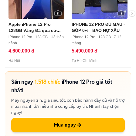
5
3
Apple iPhone 12 Pro
IPHONE 12 PRO ĐỦ MÀU -
128GB Vàng Đã qua sử
GÓP 0% - BAO NỢ XẤU
dụng
iPhone 12 Pro - 128 GB - Hết bảo
iPhone 12 Pro - 128 GB - 7-12
hành
tháng
4.600.000 đ
5.490.000 đ
Hà Nội
Tp Hồ Chí Minh
Săn ngay
1.518 chiếc
iPhone 12 Pro giá tốt
nhất!
Máy nguyên zin, giá siêu tốt, còn bảo hành đầy đủ và hỗ trợ
mua nhanh từ nhiều nhà cung cấp uy tín. Nhanh tay chọn
ngay!
Mua ngay