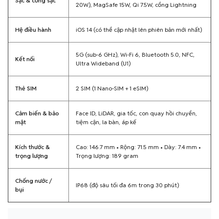
Sạc & cổng sạc
20W), MagSafe 15W, Qi 7.5W, cổng Lightning
Hệ điều hành
iOS 14 (có thể cập nhật lên phiên bản mới nhất)
5G (sub-6 GHz), Wi-Fi 6, Bluetooth 5.0, NFC,
Kết nối
Ultra Wideband (U1)
Thẻ SIM
2 SIM (1 Nano-SIM + 1 eSIM)
Cảm biến & bảo
Face ID, LiDAR, gia tốc, con quay hồi chuyển,
mật
tiệm cận, la bàn, áp kế
Kích thước &
Cao: 146.7 mm • Rộng: 71.5 mm • Dày: 7.4 mm •
trọng lượng
Trọng lượng: 189 gram
Chống nước /
IP68 (độ sâu tối đa 6m trong 30 phút)
bụi