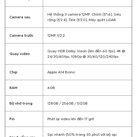
Hệ thống 3 camera 12MP: Chính (f/1.6), Siêu
Camera sau
rộng (f/2.4), Tele (f/2.0), Máy quét LiDAR
Camera trước
12MP, f/2.2
Quay HDR Dolby Vision (lên đến 60 fps), 4K @
Quay video
24/30/60fps, 1080p @ 30/60/120/240fps
Chip
Apple A14 Bionic
RAM
6GB
Bộ nhớ trong
128GB / 256GB / 512GB
Pin
Phát lại video lên đến 17 giờ
Sạc nhanh (50% trong 30 phút với bộ sạc