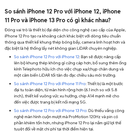
So sánh iPhone 12 Pro với iPhone 12, iPhone
11 Pro và iPhone 13 Pro có gì khác nhau?
Đóng vai trò là thiết bị đại diện cho công nghệ cao cấp của Apple,
iPhone 12 Pro tạo ra khoảng cách khác biệt với dòng tiêu chuẩn
thông qua thiết kế khung thép bóng bẩy, camera linh hoạt hơn và
đặc biệt là hệ thống lấy nét không gian LiDAR chuyên nghiệp.
So sánh iPhone 12 Pro với iPhone 12
: Bạn sẽ được nâng cấp
lên bộ khung thép không gỉ cứng cáp hơn, bổ sung thêm ống
kính Telephoto hữu ích cho việc chụp xa/chụp chân dung và
một cảm biến LiDAR tối tân đo đạc chiều sâu môi trường.
So sánh iPhone 12 Pro với iPhone 11 Pro
: Thiết bị là một bước
đại tu toàn diện, từ màn hình rộng hơn (6.1 inch so với 5.8
inch), thiết kế vuông vức xu hướng, chip A14 mạnh mẽ cho
đến việc được trang bị kết nối mạng 5G.
So sánh iPhone 12 Pro với iPhone 13 Pro
: Dù thiếu vắng công
nghệ màn hình cuộn mượt mà ProMotion 120Hz và pin có
phần khiêm tốn hơn, nhưng iPhone 12 Pro lại nắm giữ lợi thế
tuyệt đối về mặt chi phí tại thời điểm hiện tại.