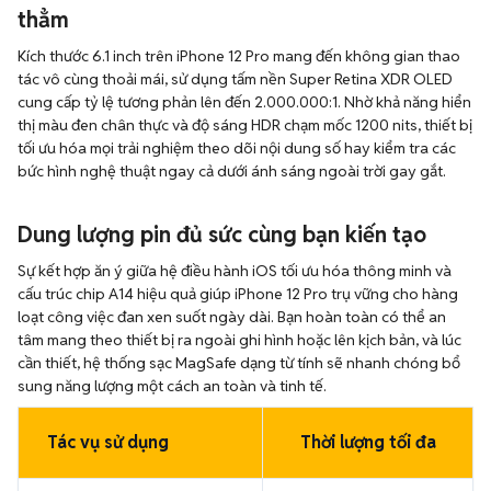
thẳm
Kích thước 6.1 inch trên iPhone 12 Pro mang đến không gian thao
tác vô cùng thoải mái, sử dụng tấm nền Super Retina XDR OLED
cung cấp tỷ lệ tương phản lên đến 2.000.000:1. Nhờ khả năng hiển
thị màu đen chân thực và độ sáng HDR chạm mốc 1200 nits, thiết bị
tối ưu hóa mọi trải nghiệm theo dõi nội dung số hay kiểm tra các
bức hình nghệ thuật ngay cả dưới ánh sáng ngoài trời gay gắt.
Dung lượng pin đủ sức cùng bạn kiến tạo
Sự kết hợp ăn ý giữa hệ điều hành iOS tối ưu hóa thông minh và
cấu trúc chip A14 hiệu quả giúp iPhone 12 Pro trụ vững cho hàng
loạt công việc đan xen suốt ngày dài. Bạn hoàn toàn có thể an
tâm mang theo thiết bị ra ngoài ghi hình hoặc lên kịch bản, và lúc
cần thiết, hệ thống sạc MagSafe dạng từ tính sẽ nhanh chóng bổ
sung năng lượng một cách an toàn và tinh tế.
Tác vụ sử dụng
Thời lượng tối đa