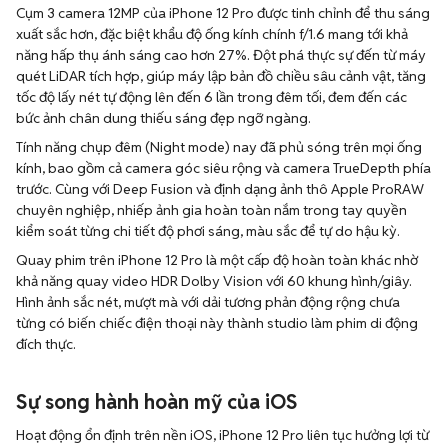
Cụm 3 camera 12MP của iPhone 12 Pro được tinh chỉnh để thu sáng
xuất sắc hơn, đặc biệt khẩu độ ống kính chính f/1.6 mang tới khả
năng hấp thụ ánh sáng cao hơn 27%. Đột phá thực sự đến từ máy
quét LiDAR tích hợp, giúp máy lập bản đồ chiều sâu cảnh vật, tăng
tốc độ lấy nét tự động lên đến 6 lần trong đêm tối, đem đến các
bức ảnh chân dung thiếu sáng đẹp ngỡ ngàng.
Tính năng chụp đêm (Night mode) nay đã phủ sóng trên mọi ống
kính, bao gồm cả camera góc siêu rộng và camera TrueDepth phía
trước. Cùng với Deep Fusion và định dạng ảnh thô Apple ProRAW
chuyên nghiệp, nhiếp ảnh gia hoàn toàn nắm trong tay quyền
kiểm soát từng chi tiết độ phơi sáng, màu sắc để tự do hậu kỳ.
Quay phim trên iPhone 12 Pro là một cấp độ hoàn toàn khác nhờ
khả năng quay video HDR Dolby Vision với 60 khung hình/giây.
Hình ảnh sắc nét, mượt mà với dải tương phản động rộng chưa
từng có biến chiếc điện thoại này thành studio làm phim di động
đích thực.
Sự song hành hoàn mỹ của iOS
Hoạt động ổn định trên nền iOS, iPhone 12 Pro liên tục hưởng lợi từ