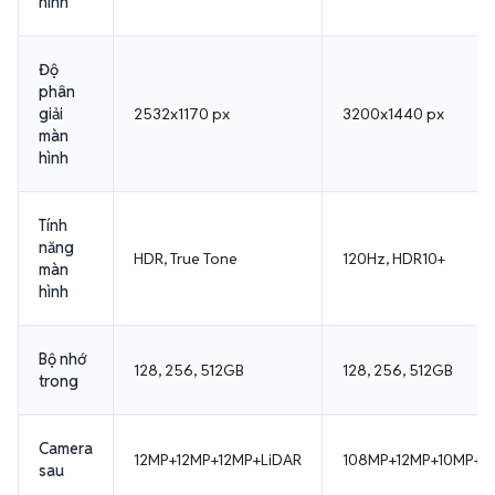
hình
Độ
phân
giải
2532x1170 px
3200x1440 px
màn
hình
Tính
năng
HDR, True Tone
120Hz, HDR10+
màn
hình
Bộ nhớ
128, 256, 512GB
128, 256, 512GB
trong
Camera
12MP+12MP+12MP+LiDAR
108MP+12MP+10MP+1
sau