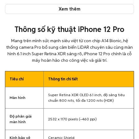
Xem thêm
Thông số kỹ thuật iPhone 12 Pro
Mang trên mình sức mạnh siêu việt từ con chip A14 Bionic, hệ
thống camera Pro bổ sung cảm biến LiDAR chuyên sâu cùng màn
hình 6.1 inch Super Retina XDR sáng rõ, iPhone 12 Pro chính là cỗ
máy hoàn hảo cho công việc và giải trí.
Tiêu chí
Thông tin chi tiết
Super Retina XDR OLED 6.1 inch, độ sáng tiêu
Màn hình
chuẩn 800 nits, tối đa 1.200 nits (HDR)
Độ phân giải
2532 x 1170 pixels (~460 ppi)
màn hình
Kính bảo vệ
Ceramic Shield