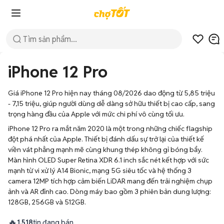
iPhone 12 Pro
Giá iPhone 12 Pro hiện nay tháng 08/2026 dao động từ 5,85 triệu
- 7,15 triệu, giúp người dùng dễ dàng sở hữu thiết bị cao cấp, sang
trọng hàng đầu của Apple với mức chi phí vô cùng tối ưu.
iPhone 12 Pro ra mắt năm 2020 là một trong những chiếc flagship
đột phá nhất của Apple. Thiết bị đánh dấu sự trở lại của thiết kế
viền vát phẳng mạnh mẽ cùng khung thép không gỉ bóng bẩy.
Màn hình OLED Super Retina XDR 6.1 inch sắc nét kết hợp với sức
mạnh từ vi xử lý A14 Bionic, mạng 5G siêu tốc và hệ thống 3
camera 12MP tích hợp cảm biến LiDAR mang đến trải nghiệm chụp
ảnh và AR đỉnh cao. Dòng máy bao gồm 3 phiên bản dung lượng:
128GB, 256GB và 512GB.
🔥
1.518
tin đang bán