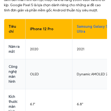
kịp. Google Pixel 5 là lựa chọn dành riêng cho những ai đề cao
tính đơn giản và phần mềm gốc Android thuần túy siêu mượt.
Tiêu
Samsung Galaxy S2
iPhone 12 Pro
chí
Ultra
Năm ra
2020
2021
mắt
Công
nghệ
OLED
Dynamic AMOLED 2X
màn
hình
Kích
thước
6.1"
6.8"
màn