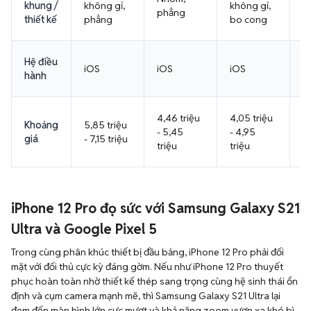
khung /
không gỉ,
không gỉ,
k
phẳng
thiết kế
phẳng
bo cong
p
Hệ điều
iOS
iOS
iOS
i
hành
4,46 triệu
4,05 triệu
Khoảng
5,85 triệu
7,
- 5,45
- 4,95
giá
- 7,15 triệu
8
triệu
triệu
iPhone 12 Pro đọ sức với Samsung Galaxy S21
Ultra và Google Pixel 5
Trong cùng phân khúc thiết bị đầu bảng, iPhone 12 Pro phải đối
mặt với đối thủ cực kỳ đáng gờm. Nếu như iPhone 12 Pro thuyết
phục hoàn toàn nhờ thiết kế thép sang trọng cùng hệ sinh thái ổn
định và cụm camera mạnh mẽ, thì Samsung Galaxy S21 Ultra lại
đem đến màn hình lớn cực mượt và khả năng zoom vươn xa khó bì