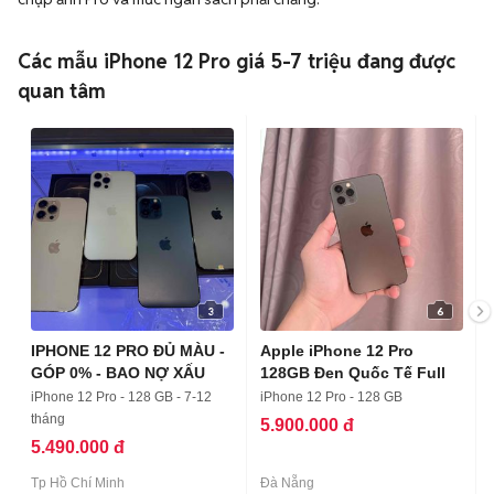
Các mẫu iPhone 12 Pro giá 5-7 triệu đang được
quan tâm
3
6
IPHONE 12 PRO ĐỦ MÀU -
Apple iPhone 12 Pro
GÓP 0% - BAO NỢ XẤU
128GB Đen Quốc Tế Full
iPhone 12 Pro - 128 GB - 7-12
iPhone 12 Pro - 128 GB
tháng
5.900.000 đ
5.490.000 đ
Tp Hồ Chí Minh
Đà Nẵng