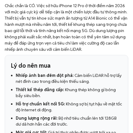
Chắc chắn là CÓ. Việc sở hữu iPhone 12 Pro ở thời điểm năm 2026
với mức giá cực kỳ dễ tiếp cận là một chiến lược đầu tư thông minh.
Thiết bị vẫn tự tin khoe sức mạnh ấn tượng từ A14 Bionic có thể vận
hành mượt mà nhiều năm tới, thiết kế khung thép sang trọng chưa
bao giờ lỗi thời và tính năng kết nối mạng 5G. Dù dung lượng pin
không phải xuất sắc nhất, bạn hoàn toàn có thể yên tâm sử dụng
máy để đáp ứng trọn vẹn cả tiêu chí làm việc cường độ cao lẫn
nhiếp ảnh chuyên sâu với cảm biến LiDAR.
Lý do nên mua
Nhiếp ảnh ban đêm đột phá:
Cảm biến LiDAR hỗ trợ lấy
nét đỉnh cao trong điều kiện thiếu sáng.
Thiết kế thép đẳng cấp:
Khung thép không gỉ bóng
bẩy siêu bền.
Hỗ trợ chuẩn kết nối 5G:
Không sợ bị tụt hậu về mặt tốc
độ Internet di động.
Dung lượng rộng rãi:
Bộ nhớ tiêu chuẩn lên tới 128GB
dư dả hơn hẳn các đời trước.
Mức giá cực tốt:
Giá trị thực nhận được vượt trội xa so