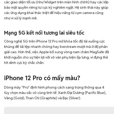
các giao diện tối ưu (như Widget trên màn hình chính) hay các lớp
bảo mật quyền riêng tư cực kỳ nghiêm ngặt. Hệ sinh thái này giúp
các ứng dụng khai thác triệt để hiệu năng từ cụm camera cũng
như vi xử lý mạnh mẽ.
Mạng 5G kết nối tương lai siêu tốc
Công nghệ 5G trên iPhone 12 Pro mở khóa tốc độ tải xuống cực
khủng để tải tệp nhanh chóng hay livestream mượt mà ở độ phân
giải cao. Hơn thế, việc Apple bổ sung vòng nam châm MagSafe đã
khởi nguồn cho sự tiện lợi với vô vàn phụ kiện ốp lưng, ví đựng thẻ
hít dính cực kỳ chắc chắn.
iPhone 12 Pro có mấy màu?
Dòng máy "Pro" định hình phong cách sang trọng thông qua 4
tùy chọn màu sắc vô cùng tinh tế: Xanh Đại Dương (Pacific Blue),
Vàng (Gold), Than Chì (Graphite) và Bạc (Silver).