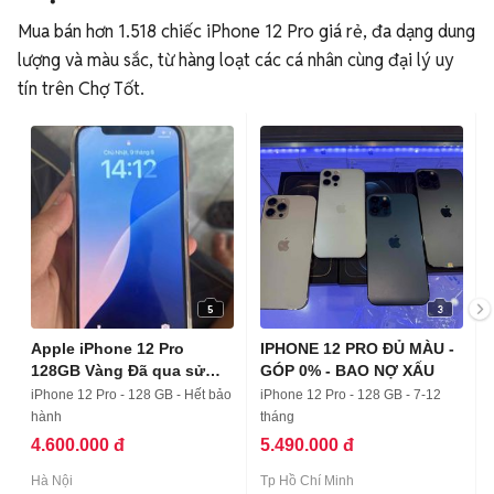
Mua bán hơn 1.518 chiếc iPhone 12 Pro giá rẻ, đa dạng dung
lượng và màu sắc, từ hàng loạt các cá nhân cùng đại lý uy
tín trên Chợ Tốt.
5
3
Apple iPhone 12 Pro
IPHONE 12 PRO ĐỦ MÀU -
128GB Vàng Đã qua sử
GÓP 0% - BAO NỢ XẤU
dụng
iPhone 12 Pro - 128 GB - Hết bảo
iPhone 12 Pro - 128 GB - 7-12
hành
tháng
4.600.000 đ
5.490.000 đ
Hà Nội
Tp Hồ Chí Minh