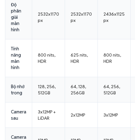
Độ
phân
2532x1170
2532x1170
2436x1125
2
giải
px
px
px
p
màn
hình
Tính
1
năng
800 nits,
625 nits,
800 nits,
H
màn
HDR
HDR
HDR
P
hình
Bộ nhớ
128, 256,
64, 128,
64, 256,
1
trong
512GB
256GB
512GB
5
Camera
3x12MP +
3
2x12MP
3x12MP
sau
LiDAR
L
Camera