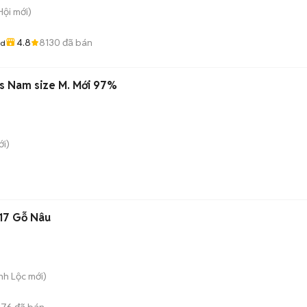
Hội
mới)
4.8
8130
đã bán
od
s Nam size M. Mới 97%
i)
17 Gỗ Nâu
nh Lộc
mới)
176
đã bán