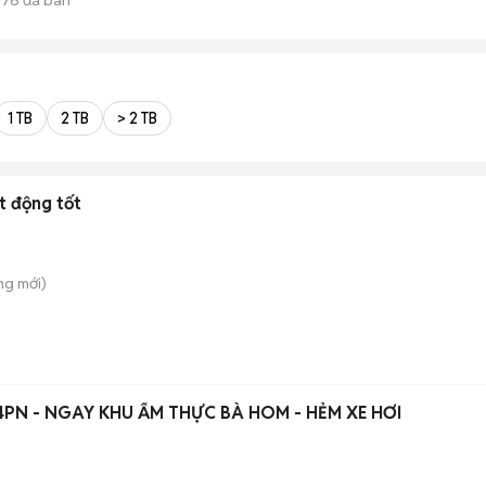
1 TB
2 TB
> 2 TB
t động tốt
ông
mới)
4PN - NGAY KHU ẨM THỰC BÀ HOM - HẺM XE HƠI