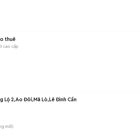
ho thuê
ất cao cấp
 Lộ 2,Ao Đôi,Mã Lò,Lê Đình Cẩn
ông
mới)