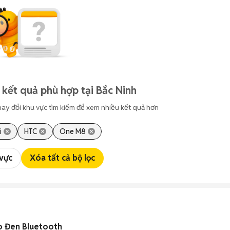
 kết quả phù hợp tại Bắc Ninh
hay đổi khu vực tìm kiếm để xem nhiều kết quả hơn
i
HTC
One M8
 vực
Xóa tất cả bộ lọc
o Đen Bluetooth