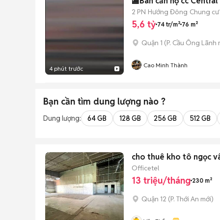
🏬Bán căn hộ cc Central
2 PN
Hướng Đông
Chung cư
5,6 tỷ
74 tr/m²
76 m²
Quận 1
(
P. Cầu Ông Lãnh
Cao Minh Thành
4 phút trước
Bạn cần tìm
dung lượng
nào ?
Dung lượng:
64 GB
128 GB
256 GB
512 GB
cho thuê kho tô ngọc v
Officetel
13 triệu/tháng
230 m²
Quận 12
(
P. Thới An
mới)