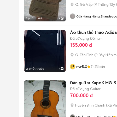
Q. Gò Vấp
(
P. Thông Tây 
Cửa Hàng Hàng 2handsgo
1 phút trước
6
Áo thun thể thao Adida
Đã sử dụng
Đồ nam
155.000 đ
Q. Tân Bình
(
P. Bảy Hiền
mớ
P
5.0
7
đã bán
PNP
2 phút trước
4
Đàn guitar KapoK MG-9
Đã sử dụng
Guitar
700.000 đ
Huyện Bình Chánh
(
Xã Vĩ
4.9