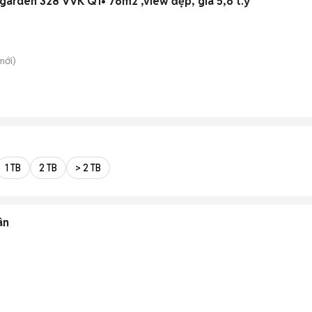
 garden 328 VVK Q1• 76m2 ,view đẹp, giá 5,6 t.ỷ
mới)
1 TB
2 TB
> 2 TB
ân