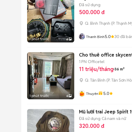
Đã sử dụng
500.000 đ
Q. Bình Thạnh
(
P. Thạnh M
5.0
30
đã bá
Thanh Bình
1 phút trước
6
Cho thuê office skycen
1 PN
Officetel
11 triệu/tháng
36 m²
Q. Tân Bình
(
P. Tân Sơn Ho
5.0
Thuyên
1 phút trước
6
Mũ lưỡi trai Jeep Spirit 
Đã sử dụng
Cả nam và nữ
320.000 đ