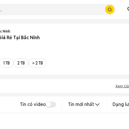
c Ninh
iá Rẻ Tại Bắc Ninh
1 TB
2 TB
> 2 TB
Xem Cử
Tin có video
Tin mới nhất
Dạng lư