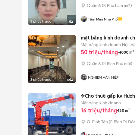
Quận 6
(
P. Phú Lâm
mới)
Tâm Mini Nhà Phố
3 phút trước
3
mặt bằng kinh doanh c
Mặt bằng kinh doanh
Nội th
50 triệu/tháng
4000 m²
Quận 6
(
P. Bình Phú
mới)
NGHIÊM VĂN HIỆP
3 phút trước
10
✈Cho thuê gấp kv:Hương
Mặt bằng kinh doanh
16 triệu/tháng
160 m²
Q. Bình Tân
(
P. Bình Trị Đ