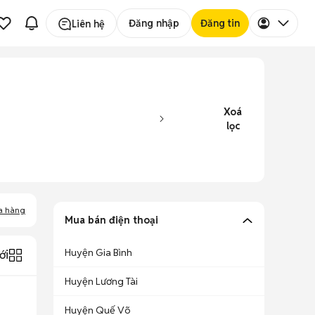
Đăng nhập
Đăng tin
Liên hệ
Xoá
lọc
a hàng
Mua bán điện thoại
Huyện Gia Bình
ới
Huyện Lương Tài
Huyện Quế Võ