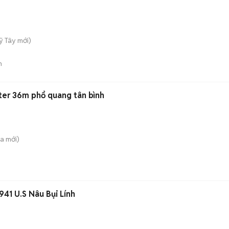
ỹ Tây
mới)
n
ter 36m phổ quang tân bình
̀a
mới)
1941 U.S Nâu Bụi Lính