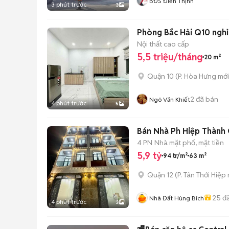
BĐS Điền Thịnh
3 phút trước
3
Phòng Bắc Hải Q10 nghỉ 
Nội thất cao cấp
5,5 triệu/tháng
20 m²
Quận 10
(
P. Hòa Hưng
mới
2
đã bán
Ngô Văn Khiết
4 phút trước
5
Bán Nhà Ph Hiệp Thành Q
4 PN
Nhà mặt phố, mặt tiền
5,9 tỷ
94 tr/m²
63 m²
Quận 12
(
P. Tân Thới Hiệp
25
đã
Nhà Đất Hùng Bích
4 phút trước
3