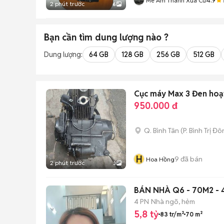
Mê Âm Thanh Xưa Cũ
2 phút trước
6
Bạn cần tìm
dung lượng
nào ?
Dung lượng:
64 GB
128 GB
256 GB
512 GB
Cục máy Max 3 Đen hoạ
950.000 đ
Q. Bình Tân
(
P. Bình Trị Đ
H
9
đã bán
Hoa Hồng
2 phút trước
3
BÁN NHÀ Q6 - 70M2 - 
4 PN
Nhà ngõ, hẻm
5,8 tỷ
83 tr/m²
70 m²