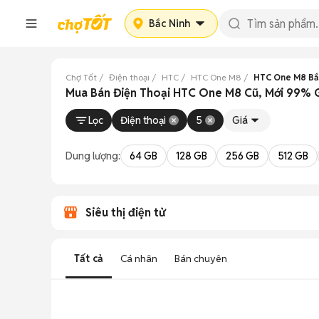
Bắc Ninh
Chợ Tốt
Điện thoại
HTC
HTC One M8
HTC One M8 Bắ
Mua Bán Điện Thoại HTC One M8 Cũ, Mới 99% G
Lọc
Điện thoại
5
Giá
Dung lượng:
64 GB
128 GB
256 GB
512 GB
Siêu thị điện tử
Tất cả
Cá nhân
Bán chuyên