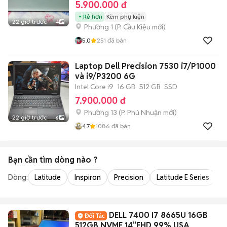
5.900.000 đ
Rẻ hơn
Kèm phụ kiện
22 giờ trước
4
Phường 1
(
P. Cầu Kiệu
mới)
5.0
251
đã bán
Laptop Dell Precision 7530 i7/P1000
và i9/P3200 6G
Intel Core i9
16 GB
512 GB
SSD
7.900.000 đ
Phường 13
(
P. Phú Nhuận
mới)
22 giờ trước
6
4.7
1086
đã bán
Bạn cần tìm
dòng
nào ?
Dòng:
Latitude
Inspiron
Precision
Latitude E Series
V
DELL 7400 I7 8665U 16GB
512GB NVME 14"FHD 99% USA