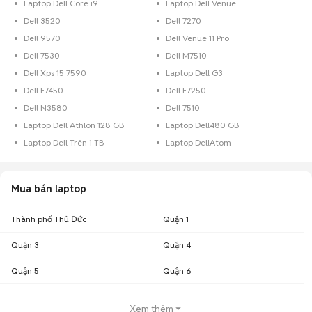
Laptop Dell Core i9
Laptop Dell Venue
Dell 3520
Dell 7270
Dell 9570
Dell Venue 11 Pro
Dell 7530
Dell M7510
Dell Xps 15 7590
Laptop Dell G3
Dell E7450
Dell E7250
Dell N3580
Dell 7510
Laptop Dell Athlon 128 GB
Laptop Dell480 GB
Laptop Dell Trên 1 TB
Laptop DellAtom
Mua bán laptop
Thành phố Thủ Đức
Quận 1
Quận 3
Quận 4
Quận 5
Quận 6
Xem thêm