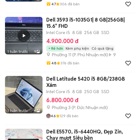
4.7
306
đã bán
Dell 3593 i5-1035G1| 8 GB|256GB|
15.6" FHD
Intel Core i5
8 GB
256 GB
SSD
4.900.000 đ
Rẻ hơn
Kèm phụ kiện
Có quà tặng
1 tuần trước
5
Phường 11
(
P. Phú Nhuận
mới)
9
4.8
376
đã bán
Dell Latitude 5420 i5 8GB/238GB
Xám
Intel Core i5
8 GB
250 GB
SSD
6.800.000 đ
Phường 3
(
P. Đức Nhuận
mới)
1 tuần trước
6
4.6
129
đã bán
Dell E5570, i5-6440HQ, Đẹp Zin,
Chạy mượt Siêu bền