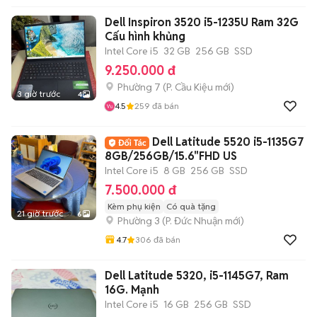
Dell Inspiron 3520 i5-1235U Ram 32G
Cấu hình khủng
Intel Core i5
32 GB
256 GB
SSD
9.250.000 đ
Phường 7
(
P. Cầu Kiệu
mới)
3 giờ trước
4
4.5
259
đã bán
Dell Latitude 5520 i5-1135G7
8GB/256GB/15.6"FHD US
Intel Core i5
8 GB
256 GB
SSD
7.500.000 đ
Kèm phụ kiện
Có quà tặng
21 giờ trước
6
Phường 3
(
P. Đức Nhuận
mới)
4.7
306
đã bán
Dell Latitude 5320, i5-1145G7, Ram
16G. Mạnh
Intel Core i5
16 GB
256 GB
SSD