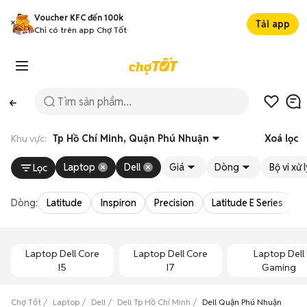
Voucher KFC đến 100k
Tải app
Chỉ có trên app Chợ Tốt
Khu vực:
Tp Hồ Chí Minh, Quận Phú Nhuận
Xoá lọc
Laptop
Dell
Giá
Dòng
Bộ vi xử 
Lọc
Dòng:
Latitude
Inspiron
Precision
Latitude E Series
V
Laptop Dell Core
Laptop Dell Core
Laptop Dell
I5
I7
Gaming
Chợ Tốt
Laptop
Dell
Dell Tp Hồ Chí Minh
Dell Quận Phú Nhuận