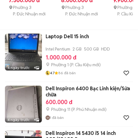
7.500.000 đ
8.000.000 đ
9.900.00
8GB/256GB/15.6"FHD
99% USA
16GB/256
US
Phường 3
Phường 3
Phường 2
P. Đức Nhuận mới
P. Đức Nhuận mới
P. Cầu Kiệu
Laptop Dell 15 inch
Intel Pentium
2 GB
500 GB
HDD
1.000.000 đ
Phường 1
(
P. Cầu Kiệu
mới)
4 ngày trước
4
L
4.7
86
đã bán
Dell Inspiron 6400 Bạc Linh kiện/Sửa
chữa
600.000 đ
Phường 11
(
P. Phú Nhuận
mới)
1
đã bán
4 ngày trước
4
Dell Inspiron 14 5430 i5 14 inch