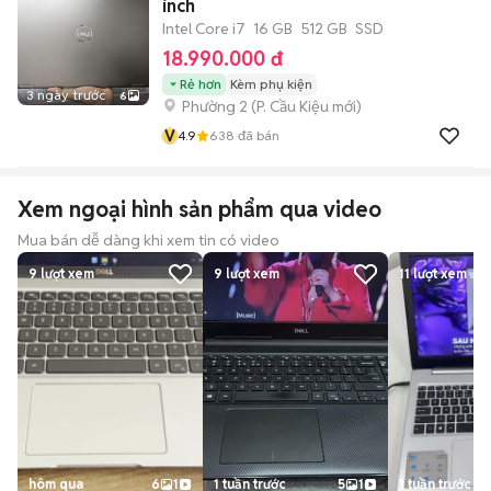
inch
Intel Core i7
16 GB
512 GB
SSD
18.990.000 đ
Rẻ hơn
Kèm phụ kiện
3 ngày trước
6
Phường 2
(
P. Cầu Kiệu
mới)
V
4.9
638
đã bán
Xem ngoại hình sản phẩm qua video
Mua bán dễ dàng khi xem tin có video
9
lượt xem
9
lượt xem
11
lượt xem
hôm qua
6
1
1 tuần trước
5
1
1 tuần trước