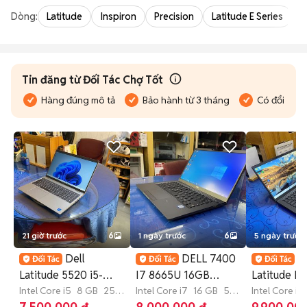
Dòng:
Latitude
Inspiron
Precision
Latitude E Series
V
Tin đăng từ Đối Tác Chợ Tốt
Hàng đúng mô tả
Bảo hành từ 3 tháng
Có đổi trả
21 giờ trước
6
1 ngày trước
6
5 ngày trước
Dell
DELL 7400
D
Latitude 5520 i5-
I7 8665U 16GB
Latitude E7
1135G7
Intel Core i5
8 GB
256
512GB NVME 14"FHD
Intel Core i7
16 GB
512
1265U 14 i
Intel Core i7
GB
SSD
GB
SSD
GB
256 GB