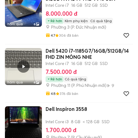
Intel Core i7
16 GB
512 GB
SSD
8.000.000 đ
Rẻ hơn
Kèm phụ kiện
Có quà tặng
hôm qua
6
Phường 3
(
P. Đức Nhuận
mới)
4.7
306
đã bán
Dell 5420 i7-1185G7/16GB/512GB/14
FHD ZIN MỎNG NHE
Intel Core i7
16 GB
512 GB
SSD
7.500.000 đ
Rẻ hơn
Có quà tặng
hôm qua
6
Phường 11
(
P. Phú Nhuận
mới)
9
4.8
376
đã bán
Dell Inspiron 3558
Intel Core i3
8 GB
< 128 GB
SSD
1.700.000 đ
Phường 7
(
P. Cầu Kiệu
mới)