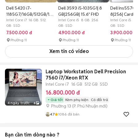
Dell 5420 i7-
Dell 3593 i5-1035G1| 8
Dell Ins5570 
1185G7/16GB/512GB/14
GB|256GB| 15.6" FHD
8|256| Card r
FHD ZIN MỎNG NHE
Intel Core i7 16 GB 512
Intel Core i5 8 GB 256
Intel Core i5 8
GB SSD
GB SSD
GB SSD
7.500.000 đ
4.900.000 đ
3.900.000 đ
Phường 11
Phường 11
Phường 11
Xem tin có video
Laptop Workstation Dell Precision
7560 i7/Xeon RTX
Intel Core i7
16 GB
512 GB
SSD
16.800.000 đ
Giá tốt
Kèm phụ kiện
Có đổi trả
4 ngày trước
6
Phường 13
(
P. Phú Nhuận
mới)
4.7
1086
đã bán
Bạn cần tìm
dòng
nào ?