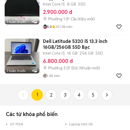
Intel Core i5
8 GB
SSD
2.900.000 đ
Phường 1
(
P. Cầu Kiệu
mới)
1 tuần trước
4
5.0
251
đã bán
Dell Latitude 5320 i5 13.3 inch
16GB/256GB SSD Bạc
Intel Core i5
16 GB
256 GB
SSD
6.800.000 đ
Phường 3
(
P. Đức Nhuận
mới)
1 tuần trước
4
1
đã bán
1
2
3
4
5
Các từ khóa phổ biến
G7 7558
Laptop Dell G5