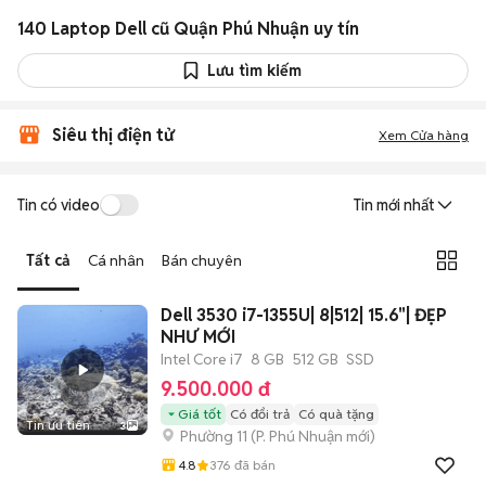
140 Laptop Dell cũ Quận Phú Nhuận uy tín
Lưu tìm kiếm
Siêu thị điện tử
Xem Cửa hàng
Tin có video
Tin mới nhất
Tất cả
Cá nhân
Bán chuyên
Dell 3530 i7-1355U| 8|512| 15.6"| ĐẸP
NHƯ MỚI
Intel Core i7
8 GB
512 GB
SSD
9.500.000 đ
Giá tốt
Có đổi trả
Có quà tặng
Tin ưu tiên
3
Phường 11
(
P. Phú Nhuận
mới)
4.8
376
đã bán