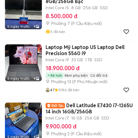
8GB/256GB Bạc
Intel Core i5
8 GB
256 GB
SSD
8.500.000 đ
Phường 7
(
P. Cầu Kiệu
mới)
5 ngày trước
5
5
đã bán
Laptop Mỹ Laptop US Laptop Dell
Precision 5560 i9
Intel Core i9
32 GB
1 TB
SSD
18.900.000 đ
Rẻ hơn
Kèm phụ kiện
Có đổi trả
5 ngày trước
6
Phường 13
(
P. Phú Nhuận
mới)
4.7
1086
đã bán
Dell Latitude E7430 i7-1265U
14 inch 16GB/256GB
Intel Core i7
16 GB
256 GB
SSD
9.900.000 đ
Phường 2
(
P. Cầu Kiệu
mới)
5 ngày trước
6