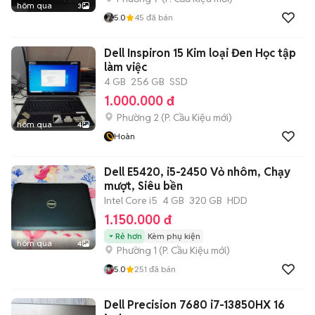
hôm qua
3
5.0
45
đã bán
Dell Inspiron 15 Kim loại Đen Học tập
làm việc
4 GB
256 GB
SSD
1.000.000 đ
Phường 2
(
P. Cầu Kiệu
mới)
hôm qua
4
Hoàn
Dell E5420, i5-2450 Vỏ nhôm, Chạy
mượt, Siêu bền
Intel Core i5
4 GB
320 GB
HDD
1.150.000 đ
Rẻ hơn
Kèm phụ kiện
hôm qua
4
Phường 1
(
P. Cầu Kiệu
mới)
5.0
251
đã bán
Dell Precision 7680 i7-13850HX 16