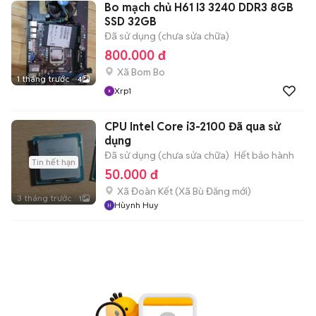
Bo mạch chủ H61 I3 3240 DDR3 8GB
SSD 32GB
Đã sử dụng (chưa sửa chữa)
800.000 đ
Xã Bom Bo
1 tháng trước
4
Xrp1
CPU Intel Core i3-2100 Đã qua sử
dụng
Đã sử dụng (chưa sửa chữa)
Hết bảo hành
Tin hết hạn
50.000 đ
Xã Đoàn Kết
(
Xã Bù Đăng
mới)
3 tháng trước
1
Hùynh Huy