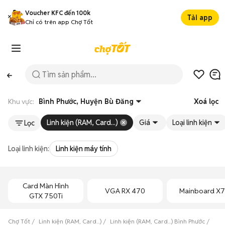
Voucher KFC đến 100k
Tải app
Chỉ có trên app Chợ Tốt
Khu vực:
Bình Phước, Huyện Bù Đăng
Xoá lọc
Linh kiện (RAM, Card...)
Giá
Loại linh kiện
Lọc
Loại linh kiện:
Linh kiện máy tính
Card Màn Hình
VGA RX 470
Mainboard X
GTX 750Ti
Chợ Tốt
Linh kiện (RAM, Card...)
Linh kiện (RAM, Card...) Bình Phước
Linh