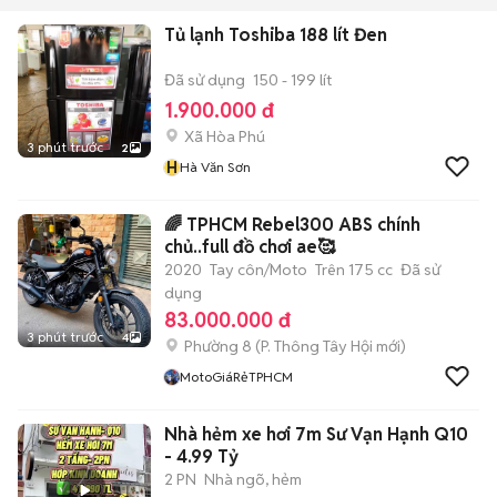
Tủ lạnh Toshiba 188 lít Đen
Đã sử dụng
150 - 199 lít
1.900.000 đ
Xã Hòa Phú
3 phút trước
2
H
Hà Văn Sơn
🌈 TPHCM Rebel300 ABS chính
chủ..full đồ chơi ae🥰
2020
Tay côn/Moto
Trên 175 cc
Đã sử
dụng
83.000.000 đ
3 phút trước
4
Phường 8
(
P. Thông Tây Hội
mới)
MotoGiáRẻTPHCM
Nhà hẻm xe hơi 7m Sư Vạn Hạnh Q10
- 4.99 Tỷ
2 PN
Nhà ngõ, hẻm