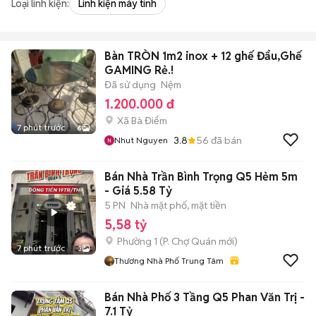
Loại linh kiện:
Linh kiện máy tính
Bàn TRÒN 1m2 inox + 12 ghế Đẩu,Ghế
GAMING Rẻ.!
Đã sử dụng
Nệm
1.200.000 đ
Xã Bà Điểm
7 phút trước
6
3.8
56
đã bán
Nhut Nguyen
Bán Nhà Trần Bình Trọng Q5 Hẻm 5m
- Giá 5.58 Tỷ
5 PN
Nhà mặt phố, mặt tiền
5,58 tỷ
Phường 1
(
P. Chợ Quán
mới)
7 phút trước
3
Thương Nhà Phố Trung Tâm
Bán Nhà Phố 3 Tầng Q5 Phan Văn Trị -
7.1 Tỷ