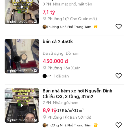
3 PN
Nhà mặt phố, mặt tiền
7,1 tỷ
Phường 1
(
P. Chợ Quán
mới)
8 phút trước
3
Thương Nhà Phố Trung Tâm
bán cả 2 450k
Đã sử dụng
Đồ nam
450.000 đ
Phường Hòa Xuân
9 phút trước
1
1
đã bán
Rin
Bán nhà hẻm xe hơi Nguyễn Đình
Chiểu Q3, 3 tầng, 32m2
2 PN
Nhà ngõ, hẻm
8,9 tỷ
278 tr/m²
32 m²
Phường 1
(
P. Bàn Cờ
mới)
9 phút trước
3
Thương Nhà Phố Trung Tâm