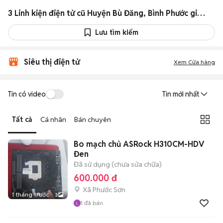
3 Linh kiện điện tử cũ Huyện Bù Đăng, Bình Phước giá rẻ
Lưu tìm kiếm
Siêu thị điện tử
Xem Cửa hàng
Tin có video
Tin mới nhất
Tất cả
Cá nhân
Bán chuyên
Bo mạch chủ ASRock H310CM-HDV
Đen
Đã sử dụng (chưa sửa chữa)
600.000 đ
Xã Phước Sơn
1 tháng trước
3
1
đã bán