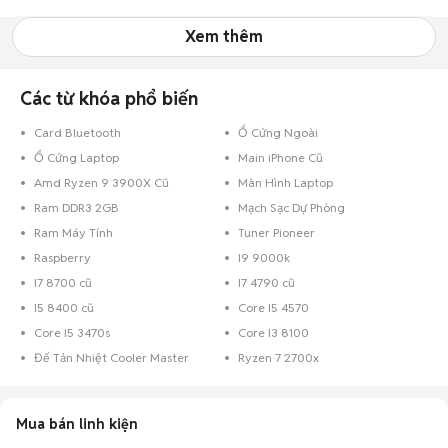
Xem thêm
Các từ khóa phổ biến
Card Bluetooth
Ổ Cứng Ngoài
Ổ Cứng Laptop
Main iPhone Cũ
Amd Ryzen 9 3900X Cũ
Màn Hình Laptop
Ram DDR3 2GB
Mạch Sạc Dự Phòng
Ram Máy Tính
Tuner Pioneer
Raspberry
I9 9000k
I7 8700 cũ
I7 4790 cũ
I5 8400 cũ
Core I5 4570
Core I5 3470s
Core I3 8100
Đế Tản Nhiệt Cooler Master
Ryzen 7 2700x
Mua bán linh kiện