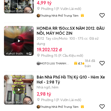
4,99 tỷ
Phường 1
(
P. Vườn Lài
mới)
4 phút trước
3
Thương Nhà Phố Trung Tâm
HONDA RR 150cc.SX NĂM 2012. ĐẦU
NỒI, MÁY MÓC ZIN
2012
Tay côn/Moto
100 - 175 cc
Đã sử
dụng
19.202.122 đ
4 phút trước
15
Phường 15
(
P. Cầu Kiệu
mới)
184
đã
4.1
MOTO LUU THANH
bán
HAI-Cua Hang MOTO
LUU THANH HAI 77A
Bán Nhà Phố Hồ Thị Kỷ Q10 - Hẻm Xe
Hoang Van Thu , PN ,
TPHCM
Hơi - 2.98 Tỷ
Nhà ngõ, hẻm
2,98 tỷ
Phường 1
(
P. Vườn Lài
mới)
5 phút trước
3
Thương Nhà Phố Trung Tâm