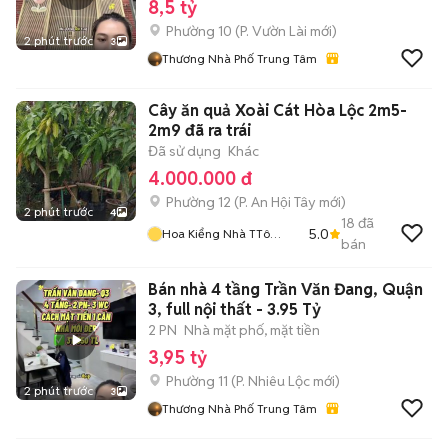
8,5 tỷ
Phường 10
(
P. Vườn Lài
mới)
2 phút trước
3
Thương Nhà Phố Trung Tâm
Cây ăn quả Xoài Cát Hòa Lộc 2m5-
2m9 đã ra trái
Đã sử dụng
Khác
4.000.000 đ
Phường 12
(
P. An Hội Tây
mới)
2 phút trước
4
18
đã
5.0
Hoa Kiểng Nhà TTô
bán
KKem
Bán nhà 4 tầng Trần Văn Đang, Quận
3, full nội thất - 3.95 Tỷ
2 PN
Nhà mặt phố, mặt tiền
3,95 tỷ
Phường 11
(
P. Nhiêu Lộc
mới)
2 phút trước
3
Thương Nhà Phố Trung Tâm