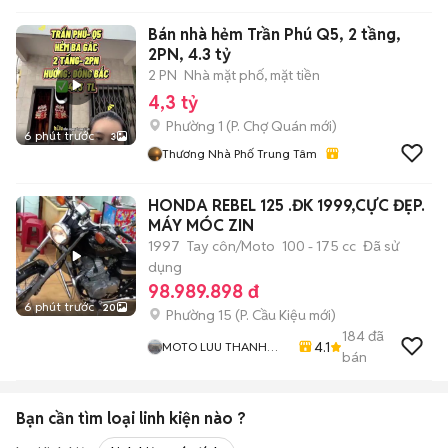
Bán nhà hẻm Trần Phú Q5, 2 tầng,
2PN, 4.3 tỷ
2 PN
Nhà mặt phố, mặt tiền
4,3 tỷ
Phường 1
(
P. Chợ Quán
mới)
6 phút trước
3
Thương Nhà Phố Trung Tâm
HONDA REBEL 125 .ĐK 1999,CỰC ĐẸP.
MÁY MÓC ZIN
1997
Tay côn/Moto
100 - 175 cc
Đã sử
dụng
98.989.898 đ
6 phút trước
20
Phường 15
(
P. Cầu Kiệu
mới)
184
đã
4.1
MOTO LUU THANH
bán
HAI-Cua Hang MOTO
LUU THANH HAI 77A
Hoang Van Thu , PN ,
Bạn cần tìm
loại linh kiện
nào ?
TPHCM