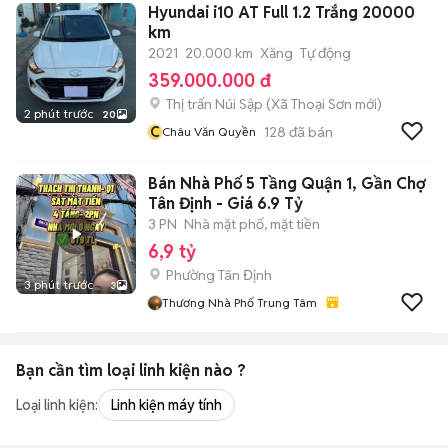
Hyundai i10 AT Full 1.2 Trắng 20000
km
2021
20.000 km
Xăng
Tự động
359.000.000 đ
Thị trấn Núi Sập
(
Xã Thoại Sơn
mới)
2 phút trước
20
C
128
đã bán
Châu Văn Quyền
Bán Nhà Phố 5 Tầng Quận 1, Gần Chợ
Tân Định - Giá 6.9 Tỷ
3 PN
Nhà mặt phố, mặt tiền
6,9 tỷ
Phường Tân Định
3 phút trước
3
Thương Nhà Phố Trung Tâm
Bạn cần tìm
loại linh kiện
nào ?
Loại linh kiện:
Linh kiện máy tính