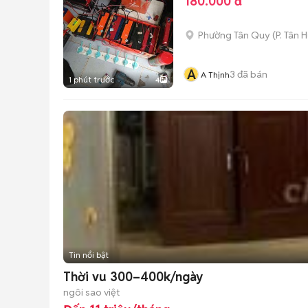
180.000 đ
Phường Tân Quy
(
P. Tân 
A
3
đã bán
A Thịnh
1 phút trước
4
Tin nổi bật
Thời vu 300–400k/ngày
ngôi sao việt