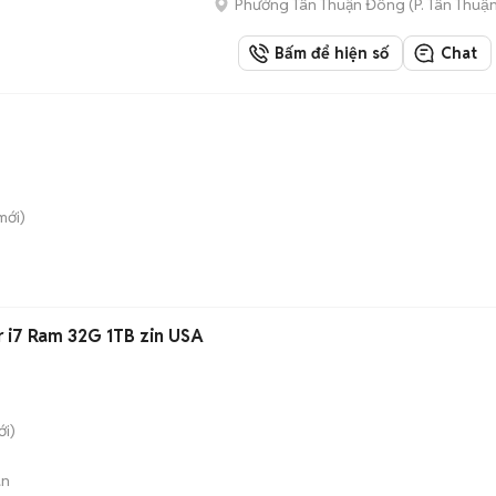
Phường Tân Thuận Đông
(
P. Tân Thuậ
Bấm để hiện số
Chat
mới)
er i7 Ram 32G 1TB zin USA
i)
án