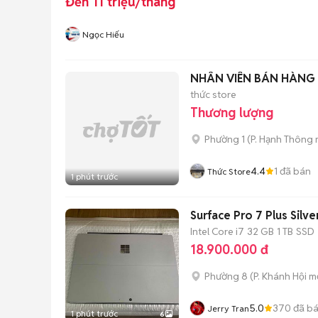
Đến 11 triệu/tháng
Ngọc Hiếu
NHÂN VIÊN BÁN HÀNG
thức store
Thương lượng
Phường 1
(
P. Hạnh Thông
4.4
1
đã bán
Thức Store
1 phút trước
Surface Pro 7 Plus Silv
Intel Core i7
32 GB
1 TB
SSD
18.900.000 đ
Phường 8
(
P. Khánh Hội
mớ
5.0
370
đã b
Jerry Tran
1 phút trước
6