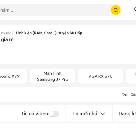
h Phước
Linh kiện (RAM, Card...) Huyện Bù Đốp
 giá rẻ
Màn Hình
board X79
VGA RX 570
Samsung J7 Pro
Xem Cử
Tin có video
Tin mới nhất
Dạng lư