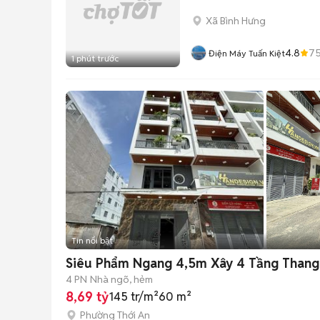
Xã Bình Hưng
4.8
7
Điện Máy Tuấn Kiệt
1 phút trước
Tin nổi bật
Siêu Phẩm Ngang 4,5m Xây 4 Tầng Thang
4 PN
Nhà ngõ, hẻm
8,69 tỷ
145 tr/m²
60 m²
Phường Thới An