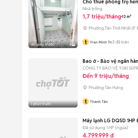
Cho thuê phòng trọ hẻm
Nhà trống
1,7 triệu/tháng
12 m²
Phường Tân Thới Nhất
(
P.
t
3
đã bán
Tran Minh Tri
40 giây trước
5
Bao ở - Bảo vệ ngân hà
CÔNG TY BẢO VỆ YUKI SEPR
Đến 9 triệu/tháng
Phường Tân Hưng
t
Thanh Tân
1 phút trước
Máy lạnh LG DQSD 1HP 
Đã sử dụng
1 HP (ngựa)
4.799.999 đ