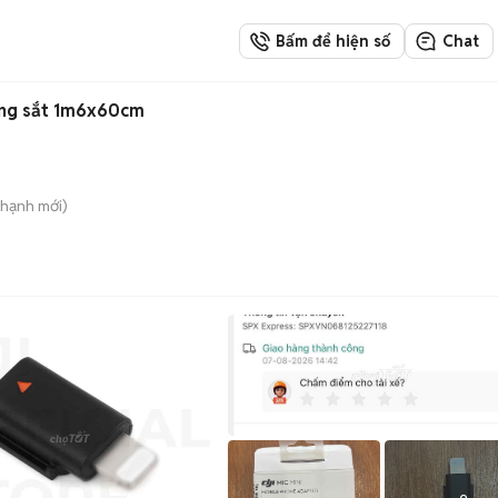
Bấm để hiện số
Chat
ung sắt 1m6x60cm
Thạnh
mới)