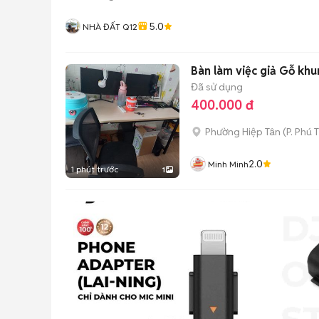
5.0
NHÀ ĐẤT Q12
Bàn làm việc giả Gỗ kh
Đã sử dụng
400.000 đ
Phường Hiệp Tân
(
P. Phú 
2.0
Minh Minh
1 phút trước
1