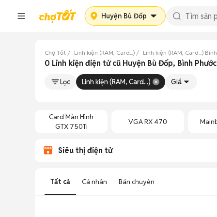
Huyện Bù Đốp
Chợ Tốt
Linh kiện (RAM, Card...)
Linh kiện (RAM, Card...) Bìn
0 Linh kiện điện tử cũ Huyện Bù Đốp, Bình Phước
Lọc
Linh kiện (RAM, Card...)
Giá
Card Màn Hình
VGA RX 470
Main
GTX 750Ti
Siêu thị điện tử
Tất cả
Cá nhân
Bán chuyên