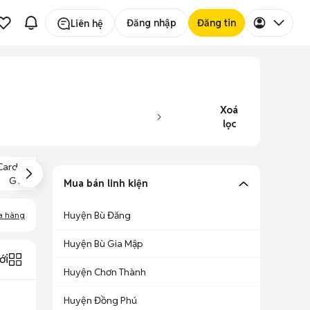
Đăng nhập
Đăng tin
Liên hệ
Xoá
lọc
Card Màn Hình
Main Gigabyte
RAM 2GB
GTX 960
B75 Cũ
Mua bán linh kiện
Huyện Bù Đăng
a hàng
Huyện Bù Gia Mập
ới
Huyện Chơn Thành
Huyện Đồng Phú