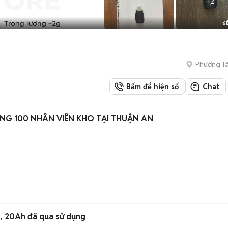
+
2
6
Phường T
Bấm để hiện số
Chat
NG 100 NHÂN VIÊN KHO TẠI THUẬN AN
h, 20Ah đã qua sử dụng