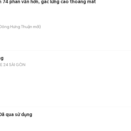
 74 phan văn hớn, gác lửng cao thoáng mát
 Đông Hưng Thuận
mới)
ng
E 24 SÀI GÒN
Đã qua sử dụng