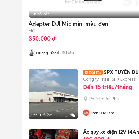
Tin nổi bật
Adapter DJI Mic mini màu đen
Mới
350.000 đ
4
đã bán
Quang Trần
SPX TUYỂN DỤ
Công ty TNHH SPX Express
Đến 15 triệu/tháng
Phường An Phú
Tran Duc Tam
1 phút trước
3
Ắc quy xe điện 12V 14A