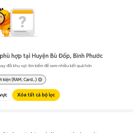
phù hợp tại Huyện Bù Đốp, Bình Phước
hay đổi khu vực tìm kiếm để xem nhiều kết quả hơn
h kiện (RAM, Card...)
 vực
Xóa tất cả bộ lọc