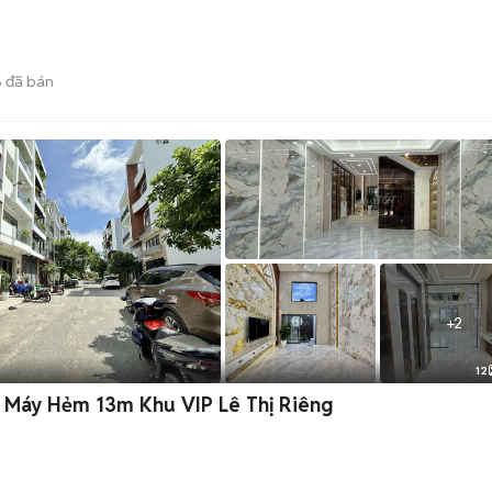
5
đã bán
+
2
12
 Máy Hẻm 13m Khu VIP Lê Thị Riêng