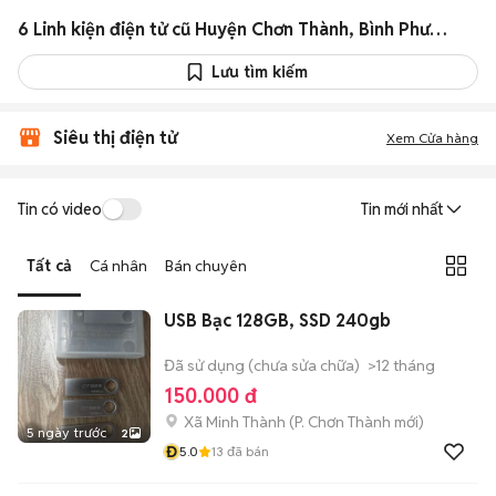
6 Linh kiện điện tử cũ Huyện Chơn Thành, Bình Phước giá rẻ
Lưu tìm kiếm
Siêu thị điện tử
Xem Cửa hàng
Tin có video
Tin mới nhất
Tất cả
Cá nhân
Bán chuyên
USB Bạc 128GB, SSD 240gb
Đã sử dụng (chưa sửa chữa)
>12 tháng
150.000 đ
Xã Minh Thành
(
P. Chơn Thành
mới)
5 ngày trước
2
Đ
5.0
13
đã bán