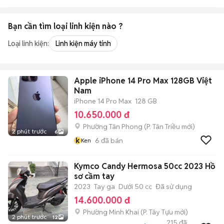
Bạn cần tìm
loại linh kiện
nào ?
Loại linh kiện:
Linh kiện máy tính
Apple iPhone 14 Pro Max 128GB Việt
Nam
iPhone 14 Pro Max
128 GB
10.650.000 đ
Phường Tân Phong
(
P. Tân Triều
mới)
2 phút trước
6
k
6
đã bán
Ken
Kymco Candy Hermosa 50cc 2023 Hồ
sơ cầm tay
2023
Tay ga
Dưới 50 cc
Đã sử dụng
14.600.000 đ
Phường Minh Khai
(
P. Tây Tựu
mới)
2 phút trước
12
215
đã