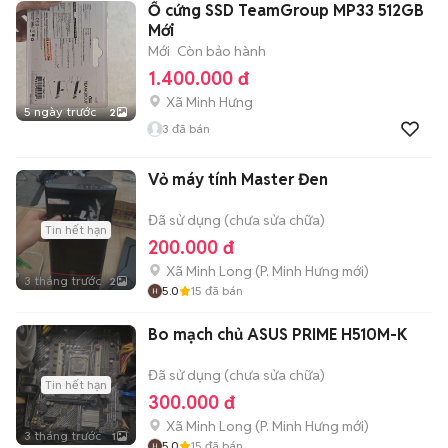
Ổ cứng SSD TeamGroup MP33 512GB
Mới
Mới
Còn bảo hành
1.400.000 đ
Xã Minh Hưng
5 ngày trước
2
3
đã bán
Vỏ máy tính Master Đen
Đã sử dụng (chưa sửa chữa)
Tin hết hạn
200.000 đ
Xã Minh Long
(
P. Minh Hưng
mới)
3 tháng trước
2
5.0
15
đã bán
Bo mạch chủ ASUS PRIME H510M-K
Đã sử dụng (chưa sửa chữa)
Tin hết hạn
300.000 đ
Xã Minh Long
(
P. Minh Hưng
mới)
3 tháng trước
1
5.0
15
đã bán