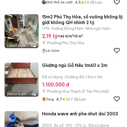
4.5
24
đã bán
DNZ Phố Xe Lướt
15m2 Phú Thọ Hòa, sổ vuông không lộ
giới không QH nhỉnh 2 tỷ
1 PN
Hướng Đông Nam
Nhà ngõ, hẻm
2,19 tỷ
146 tr/m²
15 m²
Phường Phú Thọ Hòa
2 phút trước
5
Lê Chính
Giường ngủ Gỗ Nâu 1m60 x 2m
Đã sử dụng
Giường đôi 1.6m x 2m
1.100.000 đ
Phường Hòa Thạnh
(
P. Tân Phú
mới)
2 phút trước
4
t
4.7
367
đã bán
Tùng
Honda wave anh pha nhut doi 2003
2003
Xe số
100 - 175 cc
Đã sử dụng