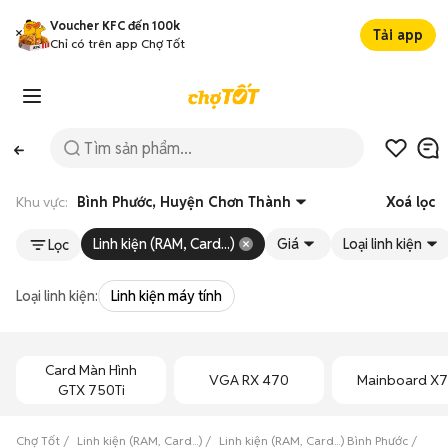
Voucher KFC đến 100k
Tải app
Chỉ có trên app Chợ Tốt
Khu vực:
Bình Phước, Huyện Chơn Thành
Xoá lọc
Linh kiện (RAM, Card...)
Giá
Loại linh kiện
Lọc
Loại linh kiện:
Linh kiện máy tính
Card Màn Hình
VGA RX 470
Mainboard X
GTX 750Ti
Chợ Tốt
Linh kiện (RAM, Card...)
Linh kiện (RAM, Card...) Bình Phước
Linh