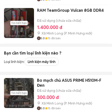
RAM TeamGroup Vulcan 8GB DDR4
Đã sử dụng (chưa sửa chữa)
Tin hết hạn
1.400.000 đ
Xã Minh Long
(
P. Minh Hưng
mới)
3 tháng trước
1
5.0
15
đã bán
Bạn cần tìm
loại linh kiện
nào ?
Loại linh kiện:
Linh kiện máy tính
Bo mạch chủ ASUS PRIME H510M-F
Đen
Đã sử dụng (chưa sửa chữa)
Tin hết hạn
300.000 đ
Xã Minh Long
(
P. Minh Hưng
mới)
3 tháng trước
1
5.0
15
đã bán