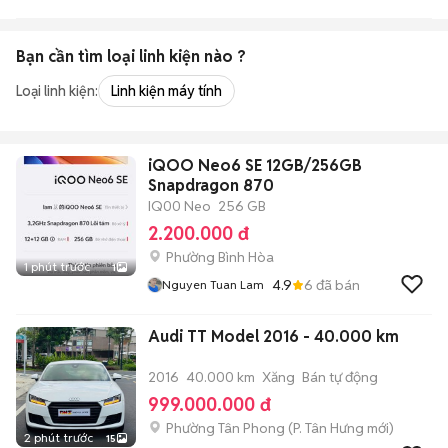
Bạn cần tìm
loại linh kiện
nào ?
Loại linh kiện:
Linh kiện máy tính
iQOO Neo6 SE 12GB/256GB
Snapdragon 870
IQ00 Neo
256 GB
2.200.000 đ
Phường Bình Hòa
1 phút trước
1
4.9
6
đã bán
Nguyen Tuan Lam
Audi TT Model 2016 - 40.000 km
2016
40.000 km
Xăng
Bán tự động
999.000.000 đ
Phường Tân Phong
(
P. Tân Hưng
mới)
2 phút trước
15