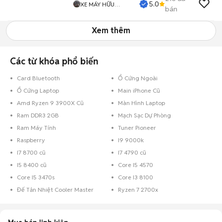
5.0
XE MÁY HỮU
bán
NHUẬN
Xem thêm
Các từ khóa phổ biến
Card Bluetooth
Ổ Cứng Ngoài
Ổ Cứng Laptop
Main iPhone Cũ
Amd Ryzen 9 3900X Cũ
Màn Hình Laptop
Ram DDR3 2GB
Mạch Sạc Dự Phòng
Ram Máy Tính
Tuner Pioneer
Raspberry
I9 9000k
I7 8700 cũ
I7 4790 cũ
I5 8400 cũ
Core I5 4570
Core I5 3470s
Core I3 8100
Đế Tản Nhiệt Cooler Master
Ryzen 7 2700x