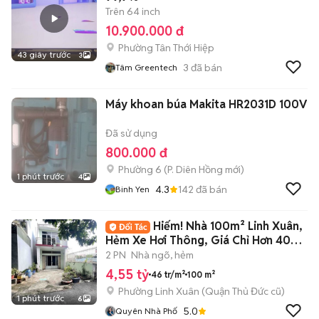
Trên 64 inch
10.900.000 đ
Phường Tân Thới Hiệp
43 giây trước
3
3
đã bán
Tâm Greentech
Máy khoan búa Makita HR2031D 100V
Đã sử dụng
800.000 đ
Phường 6
(
P. Diên Hồng
mới)
1 phút trước
4
4.3
142
đã bán
Binh Yen
Hiếm! Nhà 100m² Linh Xuân,
Hẻm Xe Hơi Thông, Giá Chỉ Hơn 40
Triệu/m²
2 PN
Nhà ngõ, hẻm
4,55 tỷ
46 tr/m²
100 m²
Phường Linh Xuân (Quận Thủ Đức cũ)
1 phút trước
6
5.0
Quyên Nhà Phố