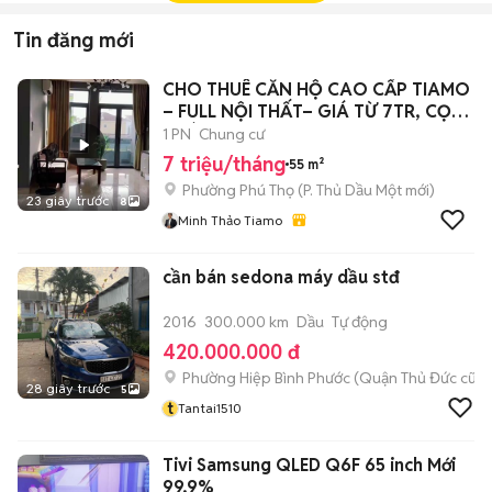
Tin đăng mới
CHO THUÊ CĂN HỘ CAO CẤP TIAMO
– FULL NỘI THẤT– GIÁ TỪ 7TR, CỌC 1
THÁNG
1 PN
Chung cư
7 triệu/tháng
55 m²
Phường Phú Thọ
(
P. Thủ Dầu Một
mới)
23 giây trước
8
Minh Thảo Tiamo
cần bán sedona máy dầu stđ
2016
300.000 km
Dầu
Tự động
420.000.000 đ
Phường Hiệp Bình Phước (Quận Thủ Đức cũ)
28 giây trước
5
t
Tantai1510
Tivi Samsung QLED Q6F 65 inch Mới
99,9%