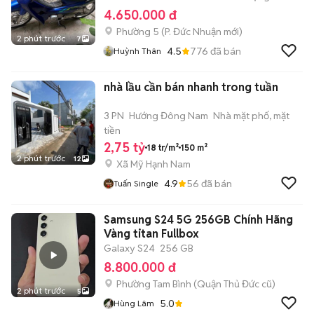
4.650.000 đ
Phường 5
(
P. Đức Nhuận
mới)
2 phút trước
7
4.5
776
đã bán
Huỳnh Thân
nhà lầu cần bán nhanh trong tuần
3 PN
Hướng Đông Nam
Nhà mặt phố, mặt
tiền
2,75 tỷ
18 tr/m²
150 m²
2 phút trước
12
Xã Mỹ Hạnh Nam
4.9
56
đã bán
Tuấn Single
Samsung S24 5G 256GB Chính Hãng
Vàng titan Fullbox
Galaxy S24
256 GB
8.800.000 đ
Phường Tam Bình (Quận Thủ Đức cũ)
2 phút trước
5
5.0
Hùng Lâm